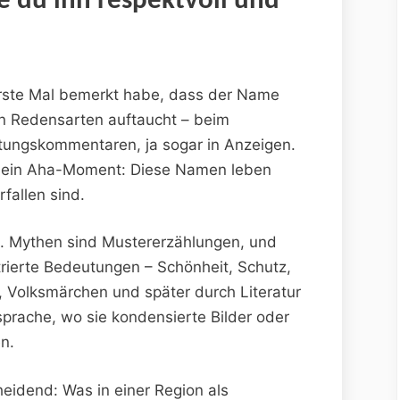
 du ihn⁢ respektvoll und
erste Mal bemerkt habe, ​dass⁤ der ⁣Name
alen Redensarten auftaucht – beim
eitungskommentaren, ja sogar in ⁤Anzeigen.
s ein Aha-Moment: Diese Namen ​leben
allen ‌sind.
ll. ‌Mythen sind Mustererzählungen, und
erte Bedeutungen – ⁢Schönheit, ‌Schutz,
n, Volksmärchen und später durch Literatur
prache,‍ wo​ sie kondensierte Bilder ⁢oder
n.
heidend:⁤ Was‌ in ‍einer Region als