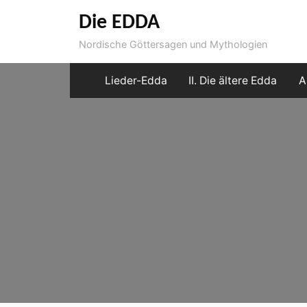
Skip
Die EDDA
to
Nordische Göttersagen und Mythologien
content
Lieder-Edda
II. Die ältere Edda
A