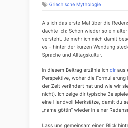
Griechische Mythologie
Als ich⁣ das erste Mal über die Redens
dachte ​ich:⁢ Schon wieder so⁤ ein alt
versteht. Je mehr ich mich damit be
es⁣ – hinter der kurzen Wendung ‌stec
Sprache und Alltagskultur.⁢
In diesem Beitrag erzähle ich
dir
aus e
Perspektive, woher ⁢die​ Formulierung k
‌der Zeit verändert‍ hat ‍und wie⁤ wir
nicht).​ Ich zeige⁤ dir typische Beispie
eine Handvoll ⁢Merksätze,⁤ damit ⁤du ⁢s
„name ⁢göttin“⁣ wieder ‍in einer Redens
Lass uns gemeinsam einen Blick hinter