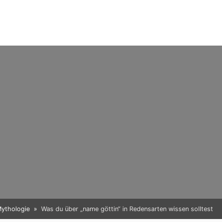
Mythologie
Was du über „name göttin“ in Redensarten wissen solltest