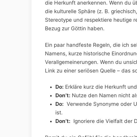
‍die Herkunft anerkennen. Wenn du⁣ ü
die kulturelle Sphäre (z. B. griechisch
Stereotype ‍und respektiere heutige r
Bezug zur Göttin‌ haben.
Ein paar handfeste Regeln,‍ die ⁢ich⁣
Namens, kurze historische Einordnu
Verallgemeinerungen. Wenn du ⁤unsiche
⁤Link zu einer seriösen ⁣Quelle⁢ – das 
Do:
‌Erkläre kurz ‌die Herkunft u
Don’t:
‍Nutze den ‍Namen ⁤nicht ​als
Do:
​ Verwende Synonyme oder Um
ist.
Don’t:
⁢ Ignoriere ‍die Vielfalt de