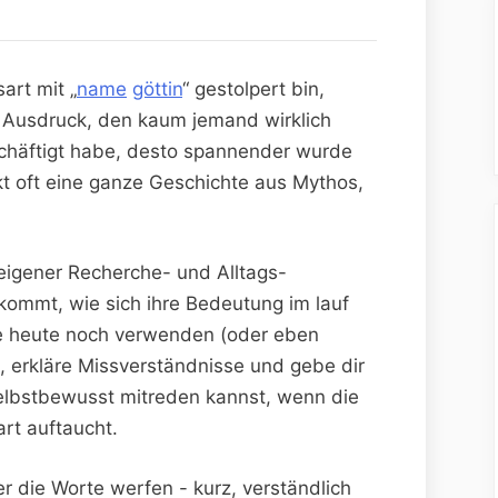
art mit „
name
‌
göttin
“ gestolpert bin,
er‌ Ausdruck, den kaum⁣ jemand wirklich
schäftigt habe, desto spannender wurde
kt oft⁤ eine ganze Geschichte aus Mythos,
igener Recherche- und Alltags-
ommt, ⁤wie‍ sich ihre ‍Bedeutung im‌ lauf
 sie‍ heute noch verwenden (oder ‌eben
le,‌ erkläre Missverständnisse und ⁣gebe dir
elbstbewusst⁢ mitreden⁤ kannst,⁤ wenn ‌die
art auftaucht.
 die ‌Worte werfen -​ kurz, verständlich