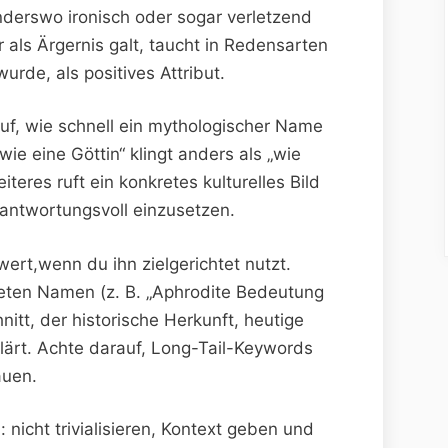
nderswo ironisch oder sogar verletzend
tur als Ärgernis ‌galt, taucht in Redensarten
wurde, als‌ positives Attribut.
 auf, wie schnell ein mythologischer ⁤Name‍
„wie eine Göttin“ klingt anders als „wie‍
teres ruft ein‌ konkretes ⁤kulturelles⁣ Bild
rantwortungsvoll einzusetzen.
wert,wenn du ihn zielgerichtet nutzt.
reten ‌Namen (z. B. „Aphrodite Bedeutung
nitt, der historische Herkunft, ‌heutige‍
lärt. ⁤Achte darauf, Long-Tail-Keywords
auen.
nicht ⁣trivialisieren, Kontext geben und