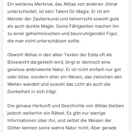
Ein weiteres ​Merkmal, das AttiIas von ⁢anderen‌ Jötnar
unterscheidet, ist sein Talent für Magie. ⁣Er ist⁣ ein
‌Meister der Zauberkunst‍ und⁢ beherrscht ​sowohl​ gute
als auch ‌dunkle‍ Magie.⁤ Seine Fähigkeiten ‍machen‍ ihn
zu einer geheimnisvollen ​und⁣ beunruhigenden Figur,
die⁤ man nicht unterschätzen sollte.
Obwohl⁣ AttiIas ‍in den alten Texten ‍der Edda oft als
Bösewicht⁤ dargestellt wird, birgt er ​dennoch eine
gewisse ⁤ambivalente Natur. Er ist nicht einfach nur​ gut
oder böse,‌ sondern eher ein Wesen,​ das zwischen den
Welten wandelt und ⁣sowohl das Licht als auch die
⁣Dunkelheit in ⁤sich trägt.
Die genaue Herkunft und Geschichte ⁢von AttiIas bleiben
jedoch weiterhin ein ⁣Rätsel. Es⁣ gibt nur wenige
Informationen über ihn, und⁢ selbst die Weisen der
Götter kennen​ seine ‍wahre Natur nicht. Aber gerade⁢