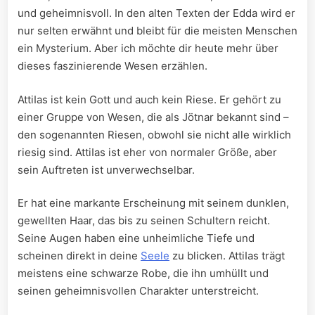
und geheimnisvoll.⁣ In den alten Texten der ‌Edda wird er
nur selten erwähnt ⁢und bleibt für die ‍meisten Menschen⁢
ein Mysterium. Aber ‌ich möchte ‍dir heute mehr ⁣über
dieses ⁢faszinierende Wesen erzählen.
AttiIas ⁣ist kein Gott und auch kein Riese. Er ⁤gehört zu
einer Gruppe von⁤ Wesen,⁢ die‍ als Jötnar bekannt sind​ –
den sogenannten Riesen, ⁣obwohl sie nicht alle wirklich
⁢riesig ⁣sind. AttiIas ist eher von normaler ⁢Größe, aber
sein Auftreten ist⁤ unverwechselbar.
Er hat eine markante Erscheinung mit ‌seinem dunklen,
gewellten Haar, das bis zu seinen Schultern ⁣reicht.‌
Seine⁣ Augen haben eine unheimliche Tiefe und‌
scheinen direkt‌ in deine
Seele
zu blicken. AttiIas trägt⁢
meistens eine schwarze ‌Robe, ⁢die ihn ⁤umhüllt ​und
seinen geheimnisvollen Charakter unterstreicht.