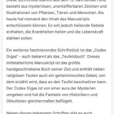
besteht ⁣aus mysteriösen, unentzifferbaren Zeichen und‍
Illustrationen von Pflanzen, Tieren und Menschen. Bis
heute hat ⁤niemand ⁤den Inhalt des Manuskripts
⁢entschlüsseln ⁣können.⁣ Es soll jedoch heilende Gebete
enthalten, die Krankheiten heilen und ‍die Lebenskraft
stärken sollen.
Ein​ weiteres faszinierendes Schriftstück ist das „Codex
Gigas“ -​ auch⁢ bekannt⁤ als das „Teufelsbuch“.​ Dieses
mittelalterliche⁣ Manuskript ist das größte
handgeschriebene Buch seiner⁤ Zeit und​ enthält neben
religiösen Texten auch ein geheimnisvolles Gebet, ‌von
‌dem​ erzählt wird, ​dass es den Teufel⁤ beschwören kann.
Der Codex Gigas ist von einer aura der⁢ Mysterien
umgeben und ​hat die Fantasie ‍von Historikern und
Okkultisten gleichermaßen beflügelt.
Neben diesen⁢ bekannten Schriften gibt ⁤es auch