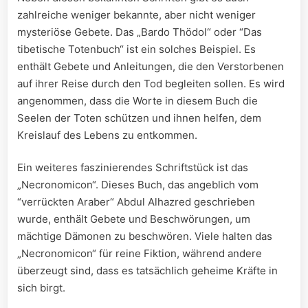
zahlreiche‍ weniger bekannte,⁣ aber nicht weniger
mysteriöse Gebete. Das „Bardo Thödol“ oder ​“Das
‍tibetische Totenbuch“ ist ein solches Beispiel. Es
enthält⁤ Gebete ‍und Anleitungen,⁢ die den Verstorbenen
auf ihrer Reise ⁣durch‍ den ‌Tod⁢ begleiten sollen. Es ⁣wird
‌angenommen, dass ⁢die Worte ​in diesem ‌Buch ⁢die
Seelen der⁤ Toten schützen und ihnen‌ helfen,⁤ dem
⁣Kreislauf des Lebens​ zu entkommen.
Ein weiteres faszinierendes ​Schriftstück ⁣ist das
„Necronomicon“. ‌Dieses Buch, das ‍angeblich vom
⁢“verrückten Araber“​ Abdul‍ Alhazred⁤ geschrieben
⁤wurde, enthält Gebete und ‌Beschwörungen, um
mächtige Dämonen zu beschwören. ​Viele halten das‌
„Necronomicon“ für reine ⁤Fiktion, ⁣während andere
‍überzeugt‍ sind, dass​ es‌ tatsächlich geheime ⁣Kräfte⁣ in
sich birgt.