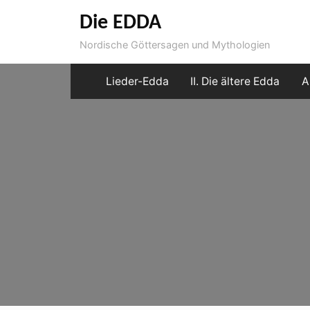
Skip
Die EDDA
to
Nordische Göttersagen und Mythologien
content
Lieder-Edda
II. Die ältere Edda
A