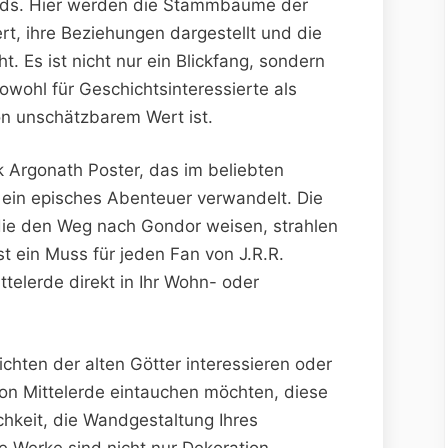
ands. Hier werden die Stammbäume der
ert, ihre Beziehungen dargestellt und die
Es ist nicht nur ein Blickfang, sondern
owohl für Geschichtsinteressierte als
on unschätzbarem Wert ist.
k Argonath Poster, das im beliebten
 ein episches Abenteuer verwandelt. Die
die den Weg nach Gondor weisen, strahlen
t ein Muss für jeden Fan von J.R.R.
telerde direkt in Ihr Wohn- oder
chten der alten Götter interessieren oder
on Mittelerde eintauchen möchten, diese
chkeit, die Wandgestaltung Ihres
e Werke sind nicht nur Dekoration,