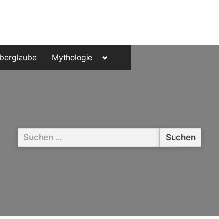
Toggle
berglaube
Mythologie
sub-
menu
Suchen
nach: