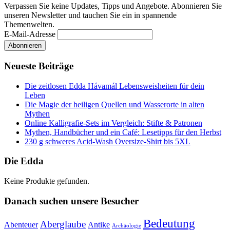
Verpassen Sie keine Updates, Tipps und Angebote. Abonnieren Sie
unseren Newsletter und tauchen Sie ein in spannende
Themenwelten.
E-Mail-Adresse
Neueste Beiträge
Die zeitlosen Edda Hávamál Lebensweisheiten für dein
Leben
Die Magie der heiligen Quellen und Wasserorte in alten
Mythen
Online Kalligrafie‑Sets im Vergleich: Stifte & Patronen
Mythen, Handbücher und ein Café: Lesetipps für den Herbst
230 g schweres Acid-Wash Oversize-Shirt bis 5XL
Die Edda
Keine Produkte gefunden.
Danach suchen unsere Besucher
Bedeutung
Aberglaube
Abenteuer
Antike
Archäologie