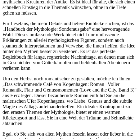
mythischen Kreaturen der Antike. Es ist ideal für alle, die sich einen
schnellen Einstieg in die Thematik wünschen, ohne in die Tiefe
gehen zu müssen.
Für Lesefans, die mehr Details und tiefere Einblicke suchen, ist das
„Handbuch der Mythologie: Sonderausgabe“ eine hervorragende
Wahl. Dieses umfassende Werk bietet nicht nur umfassende
Erklärungen zu allerlei mythologischen Figuren, sondern auch
spannende Interpretationen und Verweise, die Ihnen helfen, die Idee
hinter den Mythen besser zu verstehen. Es ist das perfekte
Begleitbuch für lange, regnerische Nachmittage, an denen man sich
in Geschichten von Götterkämpfen und heldenhaften Abenteuern
verlieren kann.
Um den Herbst noch romantischer zu gestalten, möchte ich Ihnen
„Das schwimmende Café von Kopenhagen: Roman | Voller
Romantik, Flair und Genussmomenten (Love and the City, Band 3)“
ans Herz legen. Dieser bezaubernde Roman entführt Sie an die
malerischen Ufer Kopenhagens, wo Liebe, Genuss und die subtile
Magie des Alltags aufeinandertreffen. Ein idealer Kontrapunkt zu
den ernsten Themen der Mythologie, bietet er einen warmen
Rückzugsort und lässt Sie in eine Welt der Träume und Sehnsüchte
abtauchen.
Egal, ob Sie sich von alten Mythen fesseln lassen oder lieber in die