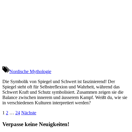
Nordische Mythologie
Die Symbolik von Spiegel und Schwert ist faszinierend! Der
Spiegel steht oft für Selbstreflexion und Wahrheit, während das
Schwert Kraft und Schutz symbolisiert. Zusammen zeigen sie die
Balance zwischen innerem und äusserem Kampf. Weißt du, wie sie
in verschiedenen Kulturen interpretiert werden?
Seitennummerierung
1
2
…
24
Nächste
der
Verpasse keine Neuigkeiten!
Beiträge