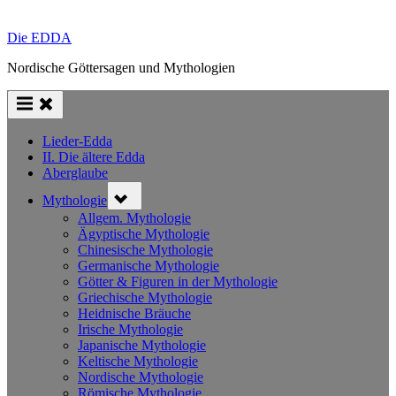
Die EDDA
Nordische Göttersagen und Mythologien
Lieder-Edda
II. Die ältere Edda
Aberglaube
Toggle
Mythologie
sub-
menu
Allgem. Mythologie
Ägyptische Mythologie
Chinesische Mythologie
Germanische Mythologie
Götter & Figuren in der Mythologie
Griechische Mythologie
Heidnische Bräuche
Irische Mythologie
Japanische Mythologie
Keltische Mythologie
Nordische Mythologie
Römische Mythologie