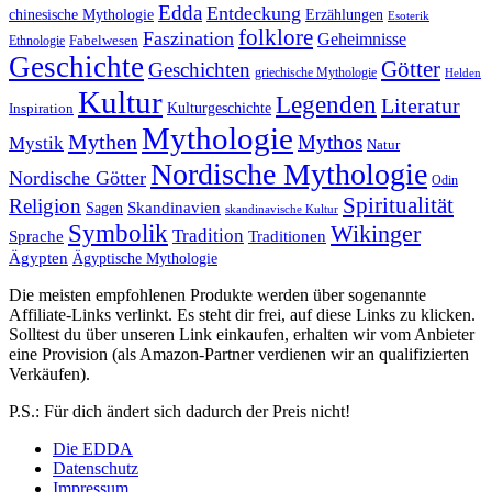
Edda
Entdeckung
chinesische Mythologie
Erzählungen
Esoterik
folklore
Faszination
Geheimnisse
Fabelwesen
Ethnologie
Geschichte
Götter
Geschichten
griechische Mythologie
Helden
Kultur
Legenden
Literatur
Kulturgeschichte
Inspiration
Mythologie
Mythen
Mythos
Mystik
Natur
Nordische Mythologie
Nordische Götter
Odin
Spiritualität
Religion
Skandinavien
Sagen
skandinavische Kultur
Symbolik
Wikinger
Tradition
Sprache
Traditionen
Ägypten
Ägyptische Mythologie
Die meisten empfohlenen Produkte werden über sogenannte
Affiliate-Links verlinkt. Es steht dir frei, auf diese Links zu klicken.
Solltest du über unseren Link einkaufen, erhalten wir vom Anbieter
eine Provision (als Amazon-Partner verdienen wir an qualifizierten
Verkäufen).
P.S.: Für dich ändert sich dadurch der Preis nicht!
Die EDDA
Datenschutz
Impressum