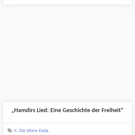
der
Hundingstöte
Sein
erstes
Lied““
„Hamdirs Lied: Eine Geschichte der Freiheit“
II. Die ältere Edda