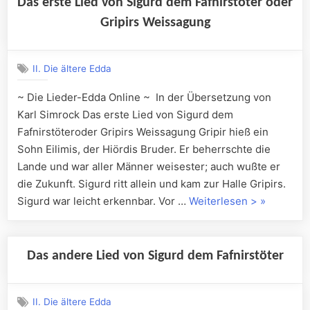
Das erste Lied von Sigurd dem Fafnirstöter oder
Gripirs Weissagung
II. Die ältere Edda
~ Die Lieder-Edda Online ~ In der Übersetzung von
Karl Simrock Das erste Lied von Sigurd dem
Fafnirstöteroder Gripirs Weissagung Gripir hieß ein
Sohn Eilimis, der Hiördis Bruder. Er beherrschte die
Lande und war aller Männer weisester; auch wußte er
die Zukunft. Sigurd ritt allein und kam zur Halle Gripirs.
„Das
Sigurd war leicht erkennbar. Vor …
Weiterlesen >
»
erste
Lied
von
Das andere Lied von Sigurd dem Fafnirstöter
Sigurd
dem
II. Die ältere Edda
Fafnirstöte