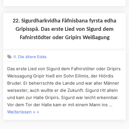
Sigurdharkvidha
Fâfnisbana
önnur.
22. Sigurdharkvidha Fâfnisbana fyrsta edha
Das
Grîpisspâ. Das erste Lied von Sigurd dem
andere
Fafnirstödter oder Gripirs Weißagung
Lied
von
Sigurd
II. Die ältere Edda
dem
Das erste Lied von Sigurd dem Fafnirstöter oder Gripirs
Fafnirstödter“
Weissagung Gripir hieß ein Sohn Eilimis, der Hiördis
Bruder. Er beherrschte die Lande und war aller Männer
weisester; auch wußte er die Zukunft. Sigurd ritt allein
und kam zur Halle Gripirs. Sigurd war leicht erkennbar.
Vor dem Tor der Halle kam er mit einem Mann ins …
„22.
Weiterlesen >
»
Sigurdharkvidha
Fâfnisbana