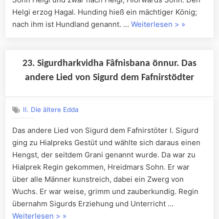
Helgi erzog Hagal. Hunding hieß ein mächtiger König;
„Das
nach ihm ist Hundland genannt. …
Weiterlesen >
»
andere
Lied
von
23. Sigurdharkvidha Fâfnisbana önnur. Das
Helgi
andere Lied von Sigurd dem Fafnirstödter
dem
Hundingstö
II. Die ältere Edda
Das andere Lied von Sigurd dem Fafnirstöter I. Sigurd
ging zu Hialpreks Gestüt und wählte sich daraus einen
Hengst, der seitdem Grani genannt wurde. Da war zu
Hialprek Regin gekommen, Hreidmars Sohn. Er war
über alle Männer kunstreich, dabei ein Zwerg von
Wuchs. Er war weise, grimm und zauberkundig. Regin
übernahm Sigurds Erziehung und Unterricht …
„23.
Weiterlesen >
»