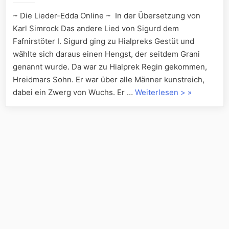
oder
~ Die Lieder-Edda Online ~ In der Übersetzung von
Gripirs
Karl Simrock Das andere Lied von Sigurd dem
Weissagun
Fafnirstöter I. Sigurd ging zu Hialpreks Gestüt und
wählte sich daraus einen Hengst, der seitdem Grani
genannt wurde. Da war zu Hialprek Regin gekommen,
Hreidmars Sohn. Er war über alle Männer kunstreich,
„Das
dabei ein Zwerg von Wuchs. Er …
Weiterlesen >
»
andere
Lied
von
Sigurd
dem
Fafnirstöter