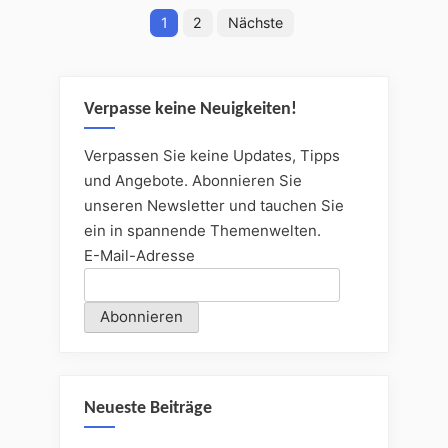
Seitennummerierung
fyrsta
1
2
Nächste
edha
der
Grîpisspâ.
Beiträge
Das
Verpasse keine Neuigkeiten!
erste
Lied
Verpassen Sie keine Updates, Tipps
von
und Angebote. Abonnieren Sie
Sigurd
unseren Newsletter und tauchen Sie
dem
ein in spannende Themenwelten.
Fafnirstödter
E-Mail-Adresse
oder
Gripirs
Weißagung“
Neueste Beiträge