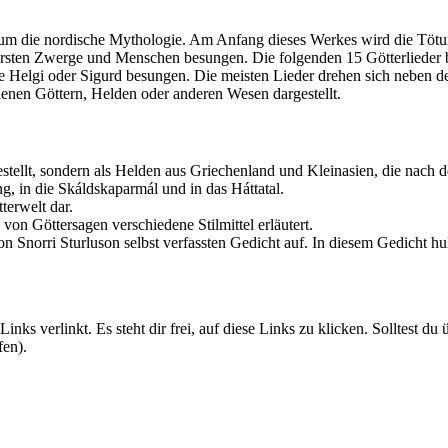
d um die nordische Mythologie. Am Anfang dieses Werkes wird die Tötu
rsten Zwerge und Menschen besungen. Die folgenden 15 Götterlieder b
se Helgi oder Sigurd besungen. Die meisten Lieder drehen sich neben
enen Göttern, Helden oder anderen Wesen dargestellt.
gestellt, sondern als Helden aus Griechenland und Kleinasien, die nac
ng, in die Skáldskaparmál und in das Háttatal.
terwelt dar.
on Göttersagen verschiedene Stilmittel erläutert.
 von Snorri Sturluson selbst verfassten Gedicht auf. In diesem Gedic
ks verlinkt. Es steht dir frei, auf diese Links zu klicken. Solltest du
fen).