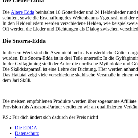
Die Lieder-Edda
Die
Ältere Edda
beinhaltet 16 Götterlieder und 24 Heldenlieder run
schufen, sowie die Erschaffung des Weltenbaums Yggdrasil und der e
In den Heldenliedern werden verschiedene Helden, wie beispielswei
Oft werden die Lieder und Dichtungen als Dialog zwischen verschied
Die Snorra-Edda
In diesem Werk sind die Asen nicht mehr als unsterbliche Götter dar
wurden. Die Snorra-Edda ist in drei Teile unterteilt: In die Gylfaginni
In der Gylfaginning stellt der Autor die nordische Mytholokie und Göt
Die Skáldskaparmál ist eine Lehre der Dichtung. Hier werden anhand v
Das Háttatal zeigt viele verschiedene skaldische Versmaße in einem
dem Jarl Skúli.
Die meisten empfohlenen Produkte werden über sogenannte Affiliate-Lin
Provision (als Amazon-Partner verdienen wir an qualifizierten Verkäu
P.S.: Für dich ändert sich dadurch der Preis nicht!
Die EDDA
Datenschutz