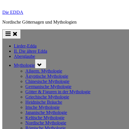
Die EDDA
Nordische Göttersagen und Mythologien
Lieder-Edda
II. Die ältere Edda
Aberglaube
Toggle
Mythologie
sub-
menu
Allgem. Mythologie
Ägyptische Mythologie
Chinesische Mythologie
Germanische Mythologie
Götter & Figuren in der Mythologie
Griechische Mythologie
Heidnische Bräuche
Irische Mythologie
Japanische Mythologie
Keltische Mythologie
Nordische Mythologie
Römische Mythologie