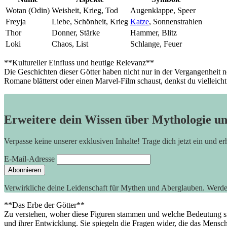
Wotan (Odin)
Weisheit, Krieg, Tod
Augenklappe, Speer
Freyja
Liebe, Schönheit, ‍Krieg
Katze
, Sonnenstrahlen
Thor
Donner, Stärke
Hammer, Blitz
Loki
Chaos,⁣ List
Schlange, ‍Feuer
**Kultureller Einfluss und heutige Relevanz**
Die Geschichten dieser ⁤Götter haben nicht nur in der Vergangenheit 
Romane blätterst oder einen Marvel-Film schaust, ⁢denkst du vielleicht n
Erweitere dein Wissen über Mythologie u
Verpasse keine unserer exklusiven Inhalte! Trage dich jetzt ein und e
E-Mail-Adresse
Verwirkliche deine Leidenschaft für Mythen und Aberglauben. Werd
**Das Erbe der Götter**
Zu verstehen, woher diese Figuren​ stammen und welche Bedeutung sie⁤ nä
und ⁣ihrer Entwicklung. Sie spiegeln die Fragen wider, ⁢die das Mensc