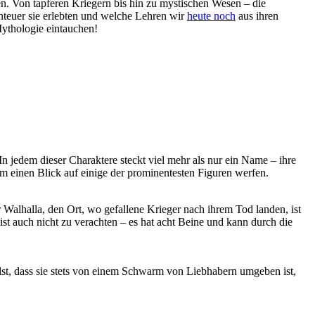
 Von tapferen Kriegern ‌bis hin zu mystischen Wesen​ – ​die
nteuer sie erlebten und ⁢welche Lehren wir
heute noch
⁢ aus ihren
Mythologie eintauchen!
. In jedem dieser Charaktere steckt viel mehr‍ als nur ein Name – ihre
 einen Blick auf einige der prominentesten Figuren werfen.
r Walhalla, den Ort, wo gefallene Krieger nach ihrem Tod landen, ist‍
st auch nicht zu ‌verachten ‌– es hat acht Beine und kann durch die
ellst, dass sie stets von einem Schwarm von Liebhabern umgeben ‍ist,