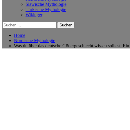
Slawische Mythologie
Türkische Mythologie
Wikinger
Suchen
nach:
Home
Nordische Mythologie
Was du über das deutsche Göttergeschlecht wissen solltest: Ei