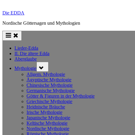
Die EDDA
Nordische Göttersagen und Mythologien
Lieder-Edda
II. Die ältere Edda
Aberglaube
Toggle
Mythologie
sub-
menu
Allgem. Mythologie
Ägyptische Mythologie
Chinesische Mythologie
Germanische Mythologie
Götter & Figuren in der Mythologie
Griechische Mythologie
Heidnische Bräuche
Irische Mythologie
Japanische Mythologie
Keltische Mythologie
Nordische Mythologie
Römische Mythologie