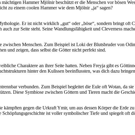
m mächtigen ‌Hammer Mjölnir beschützt er die Menschen vor bösen Wesen. E
nicht ‍zu einem coolen Hammer ⁤wie ‍dem Mjölnir „ja“ sagen?
er Mythologie. Er ist nicht ⁢wirklich „gut“ oder „böse“, sondern bringt oft
ich auch zur Seite steht. Seine⁤ Wandlungsfähigkeit und Cleverness mac
e zwischen Menschen. Zum Beispiel ist⁢ Loki der Blutsbruder⁤ von Odin,
n und zeigen,⁣ dass selbst die Götter nicht perfekt sind.
e weibliche Charaktere ‍an ihrer Seite hatten. Neben Freyja​ gibt⁤ es Götti
chtstrukturen hinter den Kulissen‍ beeinflussten, was dich dazu‌ bringe
 untrennbar verbunden. Zum Beispiel begleitet ‍die Eule oft Wotan, da⁢ s
tützen. Diese Symbiose zwischen Göttern ​und Tieren macht die Geschi
ie kämpften gegen die Urkraft ⁢Ymir,⁤ um aus dessen Körper die ⁣Erde zu
höpfungsgeschichte ist voller symbolischer Tiefe und spiegelt‍ oft di