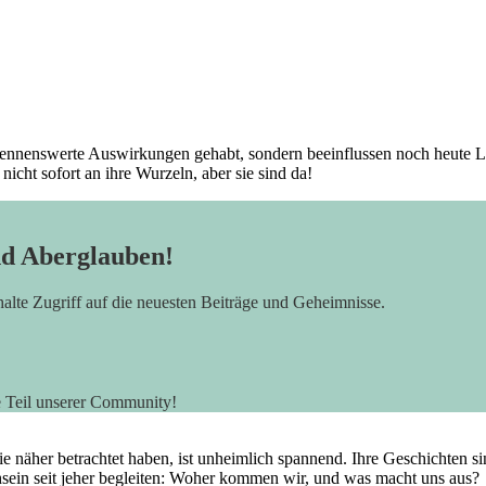
nennenswerte Auswirkungen gehabt, sondern⁤ beeinflussen noch ⁢heute L
icht sofort an ⁣ihre Wurzeln,⁣ aber sie sind da!
nd Aberglauben!
rhalte Zugriff auf die neuesten Beiträge und Geheimnisse.
e Teil unserer Community!
her betrachtet haben, ist⁢ unheimlich⁤ spannend. Ihre Geschichten sind ni
hsein seit ⁤jeher begleiten: Woher kommen wir,⁢ und was⁣ macht uns aus?