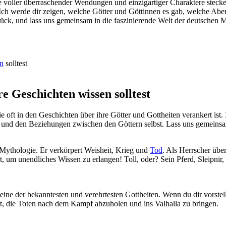
voller ​überraschender Wendungen und einzigartiger Charaktere stecken.
 Ich werde dir zeigen, welche Götter und Göttinnen es gab, welche Abe
rück, ‍und ⁢lass uns gemeinsam in die faszinierende Welt der deutschen 
n
solltest
re Geschichten wissen solltest
e oft in den Geschichten ⁤über‍ ihre Götter und Gottheiten‍ verankert ist
und den Beziehungen zwischen den Göttern selbst. Lass uns gemeinsam
⁤Mythologie. Er verkörpert Weisheit, Krieg ​und
Tod
.⁢ Als Herrscher übe
 um unendliches Wissen⁤ zu erlangen! Toll, oder? Sein Pferd, Sleipnir, i
 ist eine der bekanntesten und verehrtesten Gottheiten. Wenn du dir vorst
it, die Toten nach dem Kampf abzuholen und ins Valhalla ⁤zu bringen.