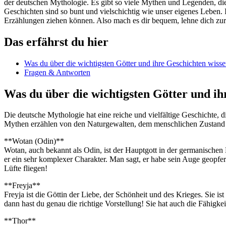
der deutschen Mythologie. Es gibt so viele Mythen und Legenden, die 
Geschichten sind so bunt und vielschichtig wie unser⁤ eigenes Leben.
Erzählungen ziehen‍ können. Also mach es ⁣dir‍ bequem, lehne ⁢dich zu
Das ‌erfährst du hier
Was du über die wichtigsten Götter und ‍ihre Geschichten
wisse
Fragen &​ Antworten
Was du über die⁤ wichtigsten Götter und ih
Die deutsche Mythologie⁢ hat eine reiche und vielfältige Geschichte, ​di
Mythen erzählen⁣ von den Naturgewalten, dem menschlichen Zustand 
**Wotan (Odin)**‍ ⁤
Wotan, auch bekannt als Odin, ist ‌der Hauptgott in der germanischen 
er ein sehr komplexer Charakter. Man sagt, er habe sein Auge geopfert,
Lüfte fliegen!
**Freyja**
Freyja ist ⁢die⁣ Göttin der Liebe, der Schönheit‌ und des Krieges. Sie
dann hast du genau die richtige Vorstellung! Sie hat auch die Fähigke
**Thor**