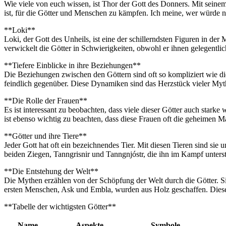
Wie viele von euch wissen, ist Thor der Gott des ‍Donners. ⁤Mit ⁢seine
ist, für die ‍Götter und Menschen zu kämpfen. Ich meine, wer⁢ würde‌ 
**Loki**​
Loki, ⁢der Gott⁢ des⁣ Unheils, ist eine der schillerndsten Figuren in ​d
verwickelt die Götter in Schwierigkeiten,‌ obwohl er ihnen gelegentl
**Tiefere⁢ Einblicke in ihre Beziehungen**
Die ‍Beziehungen zwischen den ​Göttern sind oft so kompliziert wie di
feindlich gegenüber. Diese⁤ Dynamiken sind das‌ Herzstück vieler Mythe
**Die⁢ Rolle ‌der Frauen** ​
Es ist interessant zu ⁤beobachten, dass⁤ viele dieser Götter ⁢auch stark
ist ebenso wichtig zu beachten, dass diese Frauen oft die‍ geheimen Ma
**Götter und ihre Tiere** ⁣
Jeder Gott hat oft ​ein bezeichnendes Tier. Mit diesen Tieren sind sie
beiden Ziegen, Tanngrisnir und Tanngnjóstr, die ihn im Kampf unters
**Die Entstehung der Welt** ​
Die ​Mythen erzählen ⁢von der Schöpfung der ‍Welt durch die Götter. S
ersten Menschen, Ask und Embla, wurden aus Holz geschaffen. Diese Sc
**Tabelle der wichtigsten Götter**
Name
Aspekte
Symbole