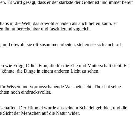
s⁤ wird gesagt, ⁢dass er der stärkste der Götter ⁢ist und immer bereit⁢
 Chaos in die‌ Welt, das sowohl schaden als auch ‌helfen kann. Er
hen ihn unberechenbar und faszinierend zugleich.
 und ​obwohl sie⁢ oft zusammenarbeiten, stehen sie sich auch oft
nnen wie Frigg, Odins Frau, die⁤ für die Ehe und Mutterschaft steht. Es
n könnte, die Dinge in ⁢einem anderen Licht zu sehen.
ie für Wissen und vorrausschauende Weisheit steht. Thor hat seine
chten noch eindrucksvoller.
 schaffen. Der ⁤Himmel wurde aus seinem‌ Schädel ⁤gebildet, und die‌
e ⁤Sicht der Menschen auf die Natur wider.