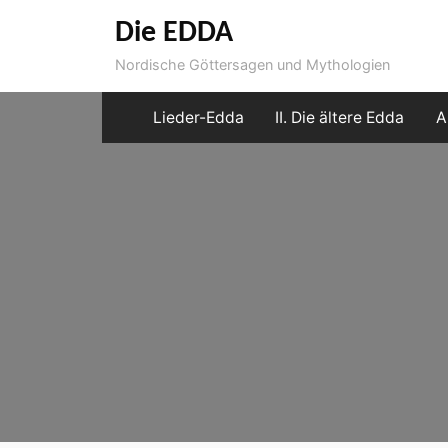
Skip
Die EDDA
to
Nordische Göttersagen und Mythologien
content
Lieder-Edda
II. Die ältere Edda
A