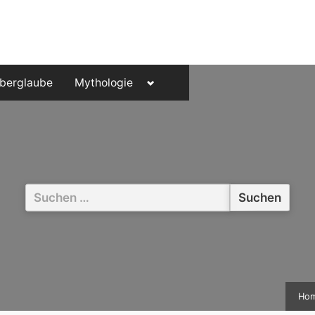
Toggle
berglaube
Mythologie
sub-
menu
Suchen
nach:
Ho