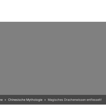
me
Chinesische Mythologie
Magisches Drachenwissen entfesselt!