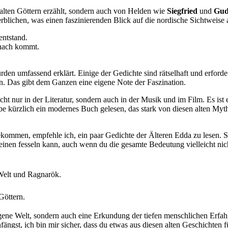
n alten Göttern erzählt, sondern auch von Helden wie
Siegfried
und
Gud
erblichen, was einen faszinierenden Blick auf die nordische Sichtweis
entstand.
anach kommt.
n umfassend erklärt. Einige der Gedichte sind rätselhaft und erfordern 
en. Das gibt dem Ganzen eine eigene Note der Faszination.
ht nur in der Literatur, sondern auch in der Musik und im Film. Es ist 
rzlich ein modernes Buch gelesen, das stark von diesen alten Mythen 
mmen, empfehle ich, ein paar Gedichte der Älteren Edda zu lesen. Sie si
einen fesseln kann, auch wenn du die gesamte Bedeutung vielleicht nich
Welt und Ragnarök.
Göttern.
angene Welt, sondern auch eine Erkundung der tiefen menschlichen Erfa
nfängst, ich bin mir sicher, dass du etwas aus diesen alten Geschichten