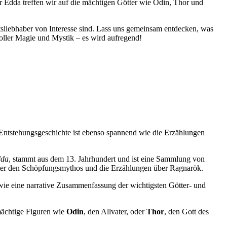
er Edda treffen wir auf die mächtigen Götter wie Odin, Thor und
htsliebhaber von Interesse sind. Lass uns gemeinsam entdecken, was
voller Magie und Mystik – es wird aufregend!
e Entstehungsgeschichte ist ebenso spannend wie die Erzählungen
dda
, stammt aus dem 13. Jahrhundert und ist eine Sammlung von
runter den Schöpfungsmythos und die Erzählungen über Ragnarök.
wie eine narrative Zusammenfassung der wichtigsten Götter- und
 mächtige Figuren wie
Odin
, den Allvater, oder
Thor
, den Gott des