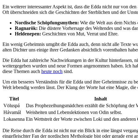
Ein weiterer interessanter Aspekt ist, dass die Edda nicht nur von de
Oft überschneiden sich die Geschichten der Sterblichen und der Unst
Nordische Schöpfungsmythen:
Wie die Welt aus dem Nichts 
Ragnarök:
Die düstere Vorhersage des Weltendes und was d
Heldenepen:
Geschichten von Mut, Verrat und Ehre.
Ein wenig Geheimnis umgibt die Edda auch, denn nicht alle Texte wurde
alten Dichter uns einige ihrer Gedanken absichtlich vorenthalten hab
Die Edda hat zahlreiche Nachwirkungen in der Kultur hinterlassen, nic
weitergegeben wurden und neue Formen angenommen haben. Ich habe kü
diese Themen auch
heute noch
sind.
Um ein besseres Verständnis für die Edda und ihre Geheimnisse zu beko
Welt lebendig werden lässt. Der Klang der Worte hat eine Magie, die 
Titel
Inhalt
Völuspá
Das Prophezeihungsmädchen erzählt die Schöpfung der 
Hávamál
Weisheiten und Lebenslektionen von Odin selbst.
Lokasenna
Ein Wettstreit der Worte zwischen Loki und den anderen 
Die Reise durch die Edda ist nicht nur ein Blick in eine längst verg
eingefleischter Fan der nordischen Mythologie bist oder gerade erst a