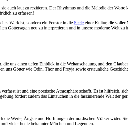
n sie auch laut zu rezitieren. Der Rhythmus und die Melodie der Worte k
rklich zu erfassen!
sches Werk ist, sondern ein Fenster in die
Seele
einer Kultur, die voller
lten Göttersagen neu zu interpretieren und in unsere moderne Welt zu i
die uns einen tiefen Einblick in die Weltanschauung und den Glauben
en uns Götter wie Odin, Thor und Freyja sowie erstaunliche Geschicht
m verfasst ist und eine poetische Atmosphäre schafft. Es ist hilfreich
bung fördert zudem das Eintauchen in die faszinierende Welt der ge
uch die Werte, Ängste und Hoffnungen der nordischen Völker wider. Si
rkunft vieler heute bekannter Märchen und Legenden.