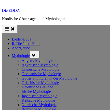
Die EDDA
Nordische Göttersagen und Mythologien
Lieder-Edda
II. Die ältere Edda
Aberglaube
Toggle
Mythologie
sub-
menu
Allgem. Mythologie
Ägyptische Mythologie
Chinesische Mythologie
Germanische Mythologie
Götter & Figuren in der Mythologie
Griechische Mythologie
Heidnische Bräuche
Irische Mythologie
Japanische Mythologie
Keltische Mythologie
Nordische Mythologie
Römische Mythologie