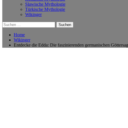
Slawische Mythologie
Türkische Mythologie
Wikinger
Suchen
nach:
Home
Wikinger
Entdecke die Edda: Die faszinierenden germanischen Göttersage