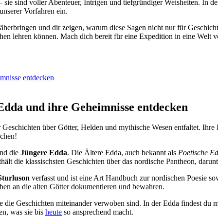
 sie sind voller Abenteuer, Intrigen und tiefgründiger Weisheiten. In d
unserer Vorfahren ein.
 näherbringen und dir zeigen, warum diese Sagen nicht nur für Geschic
hen lehren können. Mach dich bereit für eine Expedition in eine Welt 
imnisse entdecken
 Edda und ihre Geheimnisse entdecken
er Geschichten über Götter, Helden und mythische Wesen entfaltet. Ihr
uchen!
nd die
Jüngere Edda
. Die Ältere Edda, auch bekannt als
Poetische E
enthält die klassischsten Geschichten über das nordische Pantheon, da
Sturluson
verfasst und ist eine Art Handbuch zur nordischen Poesie so
en an die alten Götter dokumentieren und bewahren.
ie die Geschichten miteinander verwoben sind. In der Edda findest du
en, was sie bis
heute
so ansprechend macht.