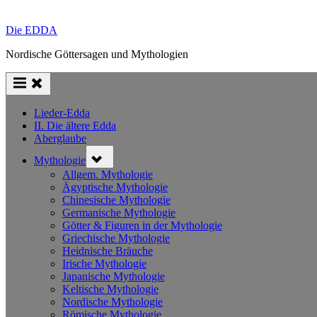
Die EDDA
Nordische Göttersagen und Mythologien
Lieder-Edda
II. Die ältere Edda
Aberglaube
Toggle
Mythologie
sub-
menu
Allgem. Mythologie
Ägyptische Mythologie
Chinesische Mythologie
Germanische Mythologie
Götter & Figuren in der Mythologie
Griechische Mythologie
Heidnische Bräuche
Irische Mythologie
Japanische Mythologie
Keltische Mythologie
Nordische Mythologie
Römische Mythologie