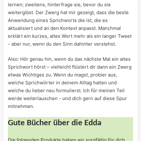
lernen;⁢ zweitens,‌ hinterfrage sie, bevor du sie
weitergibst. Der Zwerg hat mir ⁢gezeigt,⁣ dass‌ die beste⁢
Anwendung ‍eines Sprichworts die ist, die es
aktualisiert und an​ den ‌Kontext anpasst. Manchmal
erklärt ein‌ kurzes,⁤ altes Wort mehr als‍ ein langer Tweet
-‍ aber nur,⁣ wenn du den Sinn ‌dahinter verstehst.
Also: Hör⁢ genau ‌hin, ⁢wenn⁣ du das ⁣nächste‍ Mal ein altes
⁣Sprichwort hörst – vielleicht flüstert dir ‌dann ein Zwerg
⁤etwas⁣ Wichtiges‌ zu. Wenn du magst, probier aus,
welche ⁣Sprichwörter in deinem Alltag halten und
welche du lieber neu formulierst. Ich für meinen‍ Teil
werde weiterlauschen ⁣- und dich ​gern ⁢auf diese‌ Spur⁤
mitnehmen.
Gute Bücher über die Edda
Die folgenden Produkte haben wir sorgfältig für dich