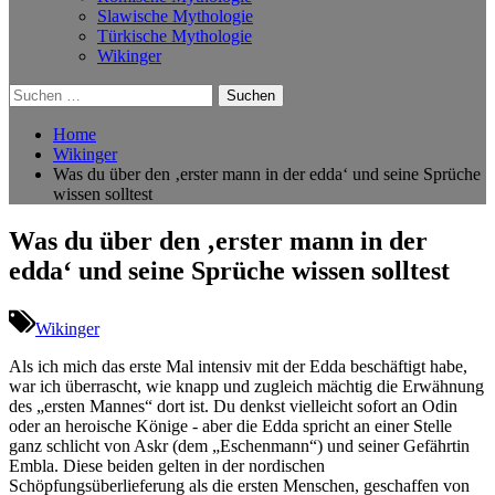
Slawische Mythologie
Türkische Mythologie
Wikinger
Suchen
nach:
Home
Wikinger
Was du über den ‚erster mann in der edda‘ und seine Sprüche
wissen solltest
Was du über den ‚erster mann in der
edda‘ und seine Sprüche wissen solltest
Wikinger
Als ich mich das erste Mal intensiv mit der Edda⁢ beschäftigt habe,
war ich ⁣überrascht,‌ wie knapp und zugleich mächtig die Erwähnung⁣
des „ersten Mannes“ ⁤dort ‍ist.⁣ Du‍ denkst vielleicht sofort⁣ an⁣ Odin
oder an heroische Könige -⁤ aber die Edda spricht an ⁢einer⁤ Stelle⁢
ganz​ schlicht von Askr​ (dem⁤ „Eschenmann“)⁢ und ‌seiner Gefährtin
‌Embla. Diese beiden ⁣gelten ⁣in der nordischen
Schöpfungsüberlieferung als⁢ die ​ersten Menschen, geschaffen von