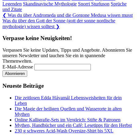
Legenden
Skandinavische Mythologie
Snorri Sturluson
Sprüche
und Zitate
Beitragsnavigation
Previous
❮
Was du über Andromeda und die Gorgone Medusa wissen musst
Post:
Next
Was du über den Gott der Sonne (gott der sonne nordische
Post:
mythologie) wissen solltest
❯
Verpasse keine Neuigkeiten!
Verpassen Sie keine Updates, Tipps und Angebote. Abonnieren Sie
unseren Newsletter und tauchen Sie ein in spannende
Themenwelten.
E-Mail-Adresse
Neueste Beiträge
Die zeitlosen Edda Hávamál Lebensweisheiten für dein
Leben
Die Magie der heiligen Quellen und Wasserorte in alten
Mythen
Online Kalligrafie‑Sets im Vergleich: Stifte & Patronen
Mythen, Handbücher und ein Café: Lesetipps für den Herbst
230 g schweres Acid-Wash Oversize-Shirt bis 5XL