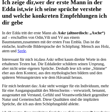
Ich zeige dir,wer der erste Mann in der
Edda ⁣ist,wie ich seine sprüche ‍verstehe
‌und welche konkreten Empfehlungen ⁣ich
dir gebe
In der Edda tritt der‍ erste Mann als
Askr (altnordisch: ⁢„Asche“)
auf – ‍erschaffen von Odin,Vili und ‌Vé aus‌ einem
Baumstamm,zusammen mit der ersten ⁣Frau ⁢Embla. ‍Das ‌ist die
einfache,‍ kraftvolle Bildersprache⁤ der Schöpfung: Mensch aus Holz,
atem und⁢
Seele
.
Interessant ⁣für mich ist,dass⁤ Askr selbst kaum direkte Worte in den
erhaltenen Texten hat. Die Eddalieder schildern seinen Ursprung,
aber nicht seine eigenen Sprüche. Deshalb lese‍ ich seine „Stimme“
eher aus dem ‍Kontext, aus den‍ mythologischen bildern⁤ und den
⁣späteren Weisungstexten wie dem Hávamál heraus.
Für mich bedeutet das:​ Askr‍ steht‌ weniger ‍für ein Individuum, mehr
⁢für eine Ausgangsqualität des Menschseins – verwurzelt, benannt,
ausgestattet mit‌ Verstand, Gefühl und Verantwortlichkeit gegenüber
Natur ⁢und Gemeinschaft. Diese Qualitäten sind ⁣die impliziten
Sprüche, die‍ ich aus dem⁢ Schöpfungsbild ableite.