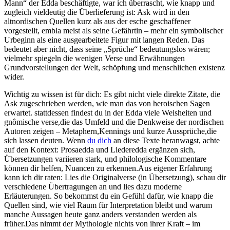
Mann“ der Edda beschäftigte, war ​ich überrascht, ⁤wie knapp ‌und
zugleich vieldeutig die Überlieferung ist: Ask‌ wird in den
altnordischen Quellen ⁣kurz als aus der⁣ esche ⁤geschaffener
vorgestellt, embla meist als seine⁢ Gefährtin‍ – mehr‍ ein symbolischer ​
Urbeginn als eine ausgearbeitete ⁢Figur ⁤mit langen​ Reden.‍ Das‍
bedeutet aber⁢ nicht, dass seine „Sprüche“ bedeutungslos wären;
vielmehr spiegeln die⁣ wenigen ‌Verse und ‌Erwähnungen
Grundvorstellungen der Welt,‍ schöpfung und⁣ menschlichen​ existenz
wider.
Wichtig zu wissen ist für‌ dich: ‌Es gibt nicht viele direkte Zitate, die
Ask zugeschrieben werden, wie man‍ das von heroischen Sagen
erwartet. stattdessen⁤ findest du in ​der Edda viele Weisheiten ⁣und
gnômische​ verse,die ⁤das Umfeld und die Denkweise der nordischen⁢
Autoren zeigen – Metaphern,Kennings und kurze Aussprüche,die​
sich lassen deuten.‌ Wenn
du dich
an ⁢diese Texte‌ heranwagst,⁢ achte
auf den ​Kontext: Prosa­edda und Liederedda ergänzen ‍sich,
Übersetzungen‌ variieren‌ stark, ‌und ⁢philologische Kommentare
können ‌dir helfen, ⁣Nuancen zu erkennen.Aus eigener Erfahrung
⁣kann ich dir raten: Lies die Originalverse (in Übersetzung), ​schau dir
verschiedene Übertragungen ‌an und lies ‌dazu ​moderne
Erläuterungen. So bekommst du ein Gefühl dafür, wie knapp die
Quellen sind, wie viel Raum für Interpretation ‌bleibt‍ und warum
manche Aussagen heute ganz anders verstanden werden‍ als‌
früher.Das nimmt​ der Mythologie nichts von ihrer Kraft⁤ – im