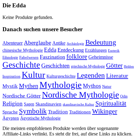
Die Edda
Keine Produkte gefunden.
Danach suchen unsere Besucher
Bedeutung
Aberglaube
Abenteuer
Antike
Archäologie
Edda
Entdeckung
chinesische Mythologie
Erzählungen
Esoterik
folklore
Faszination
Geheimnisse
Fabelwesen
Ethnologie
Geschichte
Götter
Geschichten
griechische Mythologie
Helden
Kultur
Legenden
Literatur
Kulturgeschichte
Inspiration
Mythologie
Mythen
Mythos
Mystik
Natur
Nordische Mythologie
Nordische Götter
Odin
Spiritualität
Religion
Skandinavien
Sagen
skandinavische Kultur
Symbolik
Wikinger
Tradition
Sprache
Traditionen
Ägypten
Ägyptische Mythologie
Die meisten empfohlenen Produkte werden über sogenannte
Affiliate-Links verlinkt. Es steht dir frei, auf diese Links zu klicken.