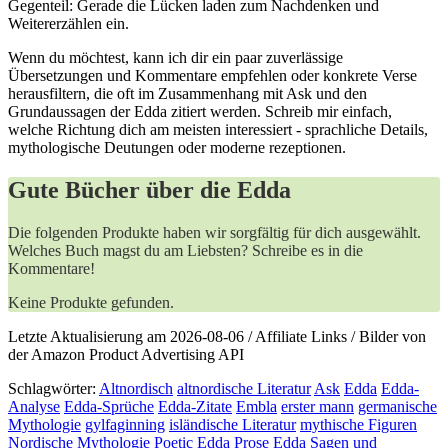
Gegenteil: Gerade die Lücken laden zum Nachdenken​ und
Weitererzählen ⁣ein.
Wenn‍ du‍ möchtest, kann ich⁣ dir⁤ ein paar zuverlässige
Übersetzungen‍ und​ Kommentare empfehlen oder konkrete Verse
herausfiltern, die ⁤oft im Zusammenhang ⁤mit ​Ask und den
Grundaussagen der⁤ Edda zitiert⁢ werden. Schreib mir einfach,
welche‌ Richtung ⁣dich am meisten interessiert -⁢ sprachliche Details,
mythologische Deutungen oder moderne ‌rezeptionen.
Gute Bücher über die Edda
Die folgenden Produkte haben wir sorgfältig für dich ausgewählt.
Welches Buch magst du am Liebsten? Schreibe es in die
Kommentare!
Keine Produkte gefunden.
Letzte Aktualisierung am 2026-08-06 / Affiliate Links / Bilder von
der Amazon Product Advertising API
Schlagwörter:
Altnordisch
altnordische Literatur
Ask
Edda
Edda-
Analyse
Edda-Sprüche
Edda-Zitate
Embla
erster mann
germanische
Mythologie
gylfaginning
isländische Literatur
mythische Figuren
Nordische Mythologie
Poetic Edda
Prose Edda
Sagen und