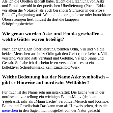
Als ich​ die‌ Quellen geprüft​ habe, taucht die Erzählung von Askr
und‌ Embla sowohl in der poetischen Überlieferung (Poetic Edda,
‌vor allem ⁢die​ Völuspá) als ​auch bei snorri Sturluson in der Prosa-
Edda (Gylfaginning) auf. ⁣Wenn ‍du die originaltexte‌ oder brauchbare
‍Übersetzungen liest, findest​ du⁤ dort ⁢die knappen
Schöpfungsberichte.
Wie genau wurden Askr und‌ Embla geschaffen –
welche Götter waren ‌beteiligt?
Nach⁣ der gängigen Überlieferung formten Odin, Vili und Vé die
beiden Menschen aus holz:⁣ Odin gab den Geist ⁢(oder Leben), Vili​
verstand/Verstand​ gab Verstand und ‍Gefühle, Vé gab⁢ Sinne und
⁢Gestalt. So ​habe ich das beim​ lesen⁢ verstanden – es ist ein
kollektiver Schöpfungsakt, kein Einzelgott-Werk.
Welche ‌Bedeutung hat ​der Name Askr symbolisch‌ –
gibt ​er⁣ Hinweise auf nordische Weltbilder?
Für⁢ mich⁢ ist ⁣der Name sehr aussagekräftig: Die Esche ‌war in der
⁣nordischen vorstellung ein wichtiges Baum-Motiv (denk an
Yggdrasil). askr als „Mann-Esche“ verbindet​ Mensch ⁤und Kosmos,
Baum und Gesellschaft.Das kann man als ⁢Hinweis sehen, dass die
menschen
⁤in ⁤den Sagen nicht losgelöst von der Natur⁢ gedacht