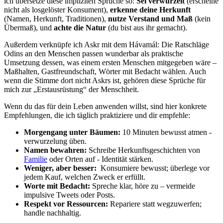
ich⁣ übersetze diese⁣ impliziten Sprüche ⁢so:
Sei ⁤verwurzelt
(erscheine
nicht ⁣als ⁣losgelöster​ Konsument),
erkenne⁢ deine⁤ Herkunft
⁤
(Namen, Herkunft, Traditionen),
nutze Verstand und Maß
(kein
Übermaß), und
achte⁢ die Natur
(du bist⁢ aus ihr‌ gemacht).
Außerdem ⁢verknüpfe ich Askr mit dem Hávamál: Die Ratschläge
Odins ‍an den Menschen ​passen wunderbar⁣ als praktische
Umsetzung dessen, ⁤was einem⁤ ersten Menschen mitgegeben wäre – ​
Maßhalten,​ Gastfreundschaft, Wörter ‍mit Bedacht wählen. Auch
wenn die Stimme‌ dort nicht Askrs ​ist, ⁣gehören diese Sprüche für⁤
mich zur „Erstausrüstung“ der Menschheit.
Wenn du das ⁢für dein Leben anwenden willst, sind hier konkrete
Empfehlungen, die ich ​täglich praktiziere ‌und ‌dir empfehle:
Morgengang unter Bäumen:
10 Minuten​ bewusst‌ atmen ‍-
verwurzelung üben.
Namen bewahren:
‌Schreibe ⁤Herkunftsgeschichten⁢ von
Familie
oder⁤ Orten auf -⁣ Identität stärken.
Weniger, ‍aber besser:
⁢ Konsumiere bewusst; überlege vor
jedem Kauf, welchen ⁣Zweck er⁢ erfüllt.
Worte mit Bedacht:
Spreche⁢ klar, höre zu – vermeide
⁢impulsive ‍Tweets oder Posts.
Respekt vor Ressourcen:
Repariere statt wegzuwerfen; ​
handle nachhaltig.