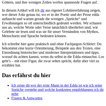
Göttern, ⁣und​ ihre wenigen Zeilen ‌werfen ⁤spannende Fragen auf.
In diesem‌ Artikel ‌will ich
dir
aus ⁢eigener ⁢Lektüreerfahrung zeigen,‌
wer dieser Askr⁤ genau⁣ ist, wo er ⁢in⁤ der‌ Poetic und der Prose edda
auftaucht und warum‍ gerade ‍die wenigen​ „Sprüche“ und
⁣Erwähnungen ‌so oft ‌unterschiedlich gedeutet werden. Wir ‌schauen​
uns ⁣an,⁤ welche Worte oder Verse tatsächlich überliefert sind, wie
Gelehrte ​sie⁤ lesen und was⁤ sie⁢ für unser Verständnis von Mythos,
Menschsein und ‍Sprache bedeuten können.
Ich schreibe hier ganz praktisch‌ und ohne‍ Fachjargon-Schleier: Du
⁢bekommst eine kurze ⁤Orientierung, ⁢Beispiele aus ‍den ⁢Texten, ‍eine
Einordnung historischer ‌und moderner Interpretationen und tipps,
worauf du achten kannst, wenn du selbst in die Edda ‌eintauchst. ⁣Los
geht’s – mit⁣ einer Figur,‍ die zwar ⁢selten ⁣spricht, dafür⁤ aber viel ‌zu
erzählen hat.
Das ​erfährst du hier
Ich ‌zeige dir,wer der erste Mann in der Edda ist,wie ich⁣ seine
Sprüche verstehe⁢ und ‌welche konkreten empfehlungen ich ⁢dir
gebe
Fragen & ⁣Antworten