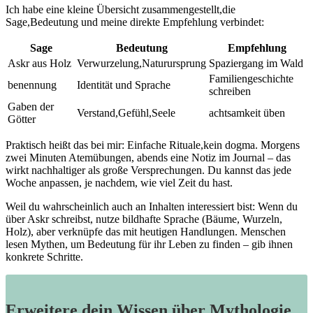
Ich ⁢habe ⁣eine kleine Übersicht​ zusammengestellt,die
Sage,Bedeutung und meine​ direkte ​Empfehlung‍ verbindet:
Sage
Bedeutung
Empfehlung
Askr aus Holz
Verwurzelung,Naturursprung
Spaziergang im Wald
Familiengeschichte
benennung
Identität und ‍Sprache
⁤schreiben
Gaben der
Verstand,Gefühl,Seele
achtsamkeit üben
Götter
Praktisch heißt das bei mir: Einfache Rituale,kein⁢ dogma. ‌Morgens
zwei Minuten Atemübungen, abends ‌eine Notiz im Journal – das
wirkt nachhaltiger als ⁣große ‍Versprechungen. Du kannst⁤ das ⁣jede
Woche‍ anpassen, je ⁢nachdem, ‍wie viel Zeit du hast.
Weil du wahrscheinlich auch​ an ⁣Inhalten ⁣interessiert ​bist: Wenn du
über‍ Askr⁤ schreibst, nutze bildhafte‍ Sprache (Bäume, Wurzeln,‍
Holz), aber verknüpfe das mit heutigen Handlungen. Menschen
‍lesen Mythen, ‍um Bedeutung für ihr Leben zu finden – gib ihnen
konkrete Schritte.
Erweitere dein Wissen über Mythologie