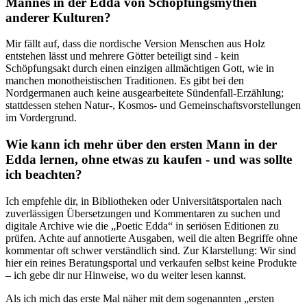
Mannes in der Edda von Schöpfungsmythen
anderer ⁤Kulturen?
Mir ⁣fällt auf, dass die nordische Version Menschen aus Holz
entstehen lässt und mehrere⁣ Götter‍ beteiligt sind ​- kein
Schöpfungsakt durch einen einzigen allmächtigen ‌Gott, wie in
manchen monotheistischen Traditionen.​ Es ‌gibt bei den
⁢Nordgermanen auch‌ keine ⁤ausgearbeitete Sündenfall-Erzählung;
stattdessen stehen ⁤Natur-,‍ Kosmos- und Gemeinschaftsvorstellungen
im Vordergrund.
Wie kann ich mehr über den ⁢ersten Mann ​in der⁢
Edda lernen, ohne etwas zu ⁢kaufen -⁤ und was sollte
⁤ich ⁤beachten?
Ich empfehle dir, in Bibliotheken‌ oder​ Universitätsportalen nach‌
zuverlässigen Übersetzungen und Kommentaren zu suchen und
digitale ‍Archive wie die ⁤„Poetic Edda“⁣ in seriösen Editionen zu
prüfen. ⁢Achte⁢ auf annotierte Ausgaben, ‍weil die alten Begriffe ohne‌
kommentar oft schwer verständlich‌ sind. Zur Klarstellung: ⁣Wir sind
hier ein​ reines ⁤Beratungsportal und verkaufen selbst keine Produkte⁣
– ich gebe dir nur Hinweise, wo ​du weiter lesen kannst.
Als ich⁢ mich das erste Mal ​näher ⁢mit dem sogenannten ⁢„ersten