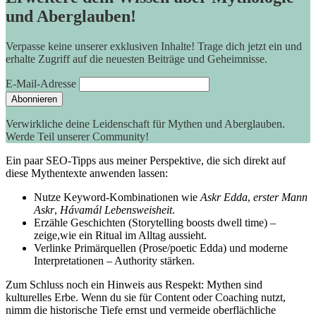
und Aberglauben!
Verpasse keine unserer exklusiven Inhalte! Trage dich jetzt ein und
erhalte Zugriff auf die neuesten Beiträge und Geheimnisse.
E-Mail-Adresse
Verwirkliche deine Leidenschaft für Mythen und Aberglauben.
Werde Teil unserer Community!
Ein paar​ SEO-Tipps aus meiner Perspektive, die sich direkt auf
diese Mythentexte anwenden lassen:
Nutze‌ Keyword-Kombinationen wie
Askr Edda
,
erster Mann
Askr
,
Hávamál Lebensweisheit
.
Erzähle Geschichten (Storytelling ​boosts dwell time) –
zeige,wie ein Ritual im Alltag⁣ aussieht.
Verlinke Primärquellen (Prose/poetic Edda) und⁤ moderne
Interpretationen – ⁤Authority stärken.
Zum Schluss noch ein ‍Hinweis aus ⁣Respekt: Mythen sind
⁤kulturelles Erbe. ⁢Wenn du sie⁤ für Content ‍oder Coaching ⁢nutzt, ​
nimm die historische Tiefe ernst und‌ vermeide oberflächliche