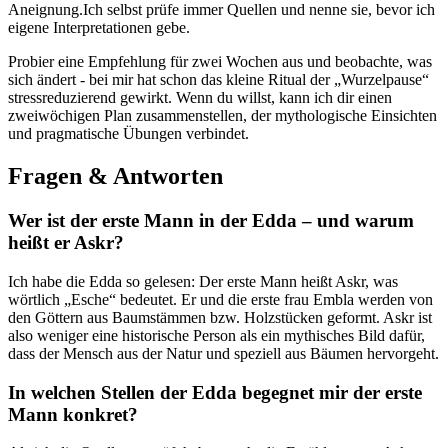
Aneignung.Ich selbst ‌prüfe immer​ Quellen ​und nenne ‌sie, ‌bevor ich
eigene ⁣Interpretationen gebe.
Probier eine‍ Empfehlung für zwei⁣ Wochen‌ aus und beobachte, was
sich ändert ⁣- bei mir ⁣hat schon das kleine ‌Ritual ‌der „Wurzelpause“
stressreduzierend‌ gewirkt. Wenn ⁤du willst, kann ich dir einen
zweiwöchigen Plan zusammenstellen, der ​mythologische ⁢Einsichten⁢
und pragmatische Übungen verbindet.
Fragen & ⁣Antworten
Wer ist der erste Mann‍ in‍ der Edda – und warum
heißt er Askr?
Ich habe die Edda⁢ so gelesen: Der erste Mann heißt ​Askr, was
wörtlich „Esche“ bedeutet. ⁢Er und die ‍erste frau ⁤Embla⁤ werden⁤ von
den Göttern aus‌ Baumstämmen ⁤bzw. Holzstücken geformt. Askr ist
also weniger eine historische Person als ein mythisches Bild ​dafür,
dass der Mensch​ aus der Natur und ​speziell‍ aus ⁤Bäumen hervorgeht.
In⁤ welchen Stellen der Edda begegnet mir‍ der erste
Mann‍ konkret?