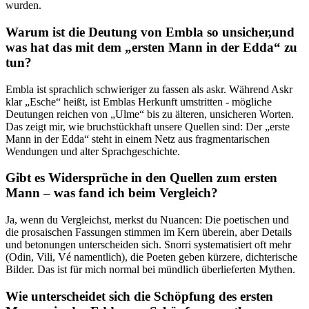
wurden.
Warum ist die ​Deutung von‌ Embla so unsicher,und
was hat das mit dem⁣ „ersten ‌Mann in ⁤der Edda“ zu‍
tun?
Embla ist sprachlich‍ schwieriger zu⁣ fassen als askr. Während ⁢Askr
klar „Esche“ heißt,⁢ ist Emblas Herkunft umstritten ⁢- mögliche
⁤Deutungen reichen von „Ulme“ bis zu ⁤älteren, unsicheren Worten.
Das⁤ zeigt mir, ‍wie ⁤bruchstückhaft unsere Quellen sind:​ Der „erste
Mann in der ⁢Edda“ ⁣steht in‍ einem ‍Netz aus fragmentarischen
Wendungen und alter Sprachgeschichte.
Gibt es Widersprüche in den ‍Quellen ⁢zum ersten
Mann – was ⁤fand​ ich beim Vergleich?
Ja, wenn ⁤du Vergleichst, merkst‍ du ​Nuancen: Die poetischen ​und
die prosaischen ‌Fassungen⁤ stimmen im Kern überein, ​aber Details
‍und betonungen unterscheiden ⁣sich. Snorri systematisiert oft‍ mehr⁣
(Odin, ⁢Vili, Vé ⁣namentlich), die Poeten geben kürzere,‌ dichterische
Bilder. ⁣Das ist für mich normal ‍bei‍ mündlich überlieferten Mythen.
Wie ‌unterscheidet sich die‌ Schöpfung des ersten