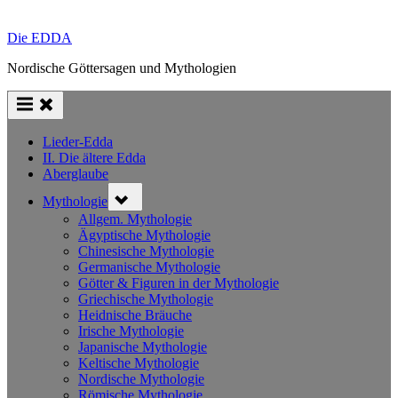
Die EDDA
Nordische Göttersagen und Mythologien
Lieder-Edda
II. Die ältere Edda
Aberglaube
Toggle
Mythologie
sub-
menu
Allgem. Mythologie
Ägyptische Mythologie
Chinesische Mythologie
Germanische Mythologie
Götter & Figuren in der Mythologie
Griechische Mythologie
Heidnische Bräuche
Irische Mythologie
Japanische Mythologie
Keltische Mythologie
Nordische Mythologie
Römische Mythologie