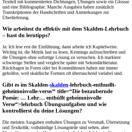
Textteil mit‌ kommentierten Dichtungen, ‌Übungen sowie ein Glossar
und eine Bibliographie. Manche Ausgaben⁣ haben zusätzlich
Transkriptionen der⁣ Handschriften und Anmerkungen zur
Überlieferung.
Wie⁣ arbeitest‌ du effektiv mit dem Skalden-Lehrbuch
– hast du lerntipps?
Ja:​ Ich lese erst⁤ die Einführung, ⁤dann arbeite ich ⁣Kapitelweise.
Wichtig ist, die Metrik ‌laut zu lesen, Kennings‌ aufzuschreiben und
die⁢ Übungen⁢ ohne sofortige ​Lösung zu versuchen. Ich markiere
⁢schwierige Stellen ‌und ‍vergleiche später mit Sekundärliteratur.
Rückfragen in Foren oder​ bei ‍Kommilitonen haben mir immer
geholfen, weil‌ skaldische Formen oft überraschend variabel sind.
Gibt es im Skalden-
skalden
-lehrbuch-enthuellt-
geheimnisvolle-verse/“ title=“Die bezaubernde
Poesie: … Lehr… enthüllt geheimnisvolle
Verse“>lehrbuch‍ Übungsaufgaben und wie⁤
kontrollierst du‍ deine Lösungen?
Die ⁣meisten Ausgaben enthalten Übungen zu Versmaß, Übersetzung
und Textkritik; vollständige Lösungsteile ​sind⁤ selten, aber