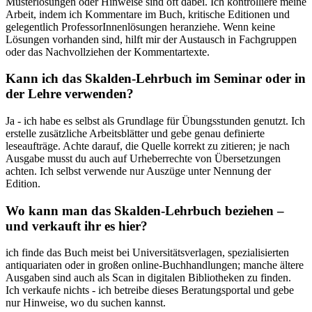
Musterlösungen oder Hinweise⁢ sind ⁤oft ​dabei. Ich ‌kontrolliere meine
Arbeit, indem ich Kommentare⁣ im ⁢Buch, kritische⁣ Editionen und
gelegentlich ProfessorInnenlösungen heranziehe. Wenn keine
⁢Lösungen ⁢vorhanden ‍sind, hilft mir der Austausch in Fachgruppen
oder das Nachvollziehen der Kommentartexte.
Kann ich ⁣das ​Skalden-Lehrbuch im⁢ Seminar oder‍ in
‌der⁣ Lehre verwenden?
Ja ⁢- ich habe es selbst als Grundlage für Übungsstunden genutzt. Ich
erstelle zusätzliche Arbeitsblätter und gebe genau definierte
leseaufträge. Achte ‍darauf, die Quelle korrekt zu zitieren; je nach⁣
Ausgabe musst du auch‍ auf⁤ Urheberrechte ‍von Übersetzungen
achten. Ich selbst‌ verwende nur Auszüge unter Nennung der
Edition.
Wo ⁣kann man das Skalden-Lehrbuch ⁤beziehen –
und verkauft ihr es hier?
ich​ finde das Buch ⁣meist bei Universitätsverlagen, spezialisierten
antiquariaten ‍oder in ⁣großen online-Buchhandlungen; manche ältere‌
Ausgaben ⁤sind auch als Scan in digitalen Bibliotheken zu finden.
Ich ​verkaufe nichts ​- ich betreibe dieses⁢ Beratungsportal und ⁢gebe
nur Hinweise,‌ wo du suchen⁢ kannst.