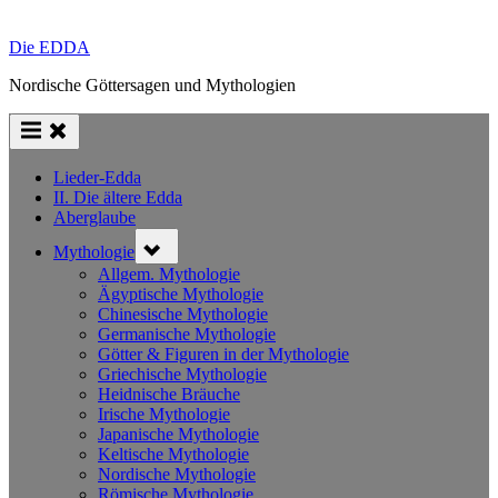
Die EDDA
Nordische Göttersagen und Mythologien
Lieder-Edda
II. Die ältere Edda
Aberglaube
Toggle
Mythologie
sub-
menu
Allgem. Mythologie
Ägyptische Mythologie
Chinesische Mythologie
Germanische Mythologie
Götter & Figuren in der Mythologie
Griechische Mythologie
Heidnische Bräuche
Irische Mythologie
Japanische Mythologie
Keltische Mythologie
Nordische Mythologie
Römische Mythologie