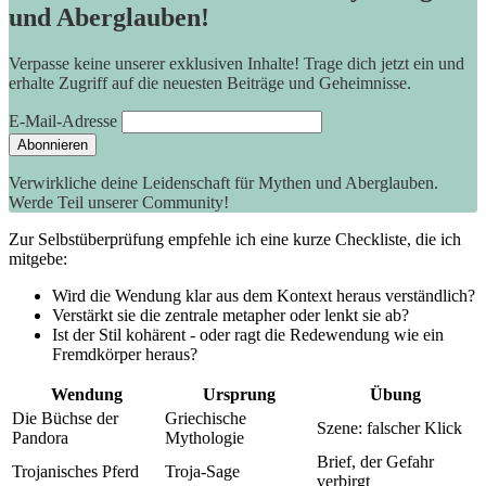
und Aberglauben!
Verpasse keine unserer exklusiven Inhalte! Trage dich jetzt ein und
erhalte Zugriff auf die neuesten Beiträge und Geheimnisse.
E-Mail-Adresse
Verwirkliche deine Leidenschaft für Mythen und Aberglauben.
Werde Teil unserer Community!
Zur Selbstüberprüfung ⁤empfehle ich eine kurze Checkliste,⁢ die ich
⁢mitgebe:
Wird die Wendung klar aus dem Kontext ​heraus verständlich?
Verstärkt ⁣sie die ‌zentrale‌ metapher ⁢oder lenkt ⁣sie ab?
Ist der Stil kohärent ‌- oder ragt die⁤ Redewendung ⁣wie ein
Fremdkörper⁣ heraus?
Wendung
Ursprung
Übung
Die ⁤Büchse der
Griechische
Szene: falscher Klick
Pandora
Mythologie
Brief, der ​Gefahr‍
Trojanisches Pferd
Troja-Sage
verbirgt