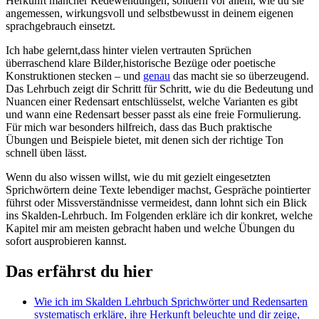
Herkunft‍ mancher Redewendungen, sondern vor allem, wie ‍du sie
angemessen, wirkungsvoll und‌ selbstbewusst in deinem ⁢eigenen⁢
sprachgebrauch einsetzt.
Ich habe gelernt,dass hinter vielen vertrauten ⁤Sprüchen
überraschend⁤ klare‌ Bilder,historische ‌Bezüge oder ‍poetische
Konstruktionen stecken – und
genau
das macht ⁣sie so überzeugend.
Das Lehrbuch zeigt ⁣dir Schritt für Schritt, wie du die Bedeutung ‌und
Nuancen einer Redensart entschlüsselst, ​welche⁤ Varianten‍ es gibt
und wann eine Redensart besser ‌passt als⁢ eine freie‌ Formulierung.
Für mich war ⁤besonders ⁣hilfreich, dass das Buch praktische
Übungen und Beispiele bietet, mit ⁤denen⁤ sich der richtige Ton
⁤schnell üben⁣ lässt.
Wenn du also wissen willst, wie du mit gezielt eingesetzten
Sprichwörtern deine ​Texte lebendiger machst, Gespräche⁢ pointierter
‌führst ‍oder Missverständnisse vermeidest, dann lohnt​ sich ⁢ein Blick​
ins Skalden-Lehrbuch. ‍Im Folgenden erkläre‍ ich ‍dir konkret, welche
​Kapitel mir am meisten⁤ gebracht haben und ⁢welche Übungen du
‌sofort ausprobieren kannst.
Das erfährst du‌ hier
Wie⁢ ich im Skalden Lehrbuch Sprichwörter und⁢ Redensarten
⁤systematisch erkläre, ihre Herkunft⁤ beleuchte und​ dir ‍zeige,