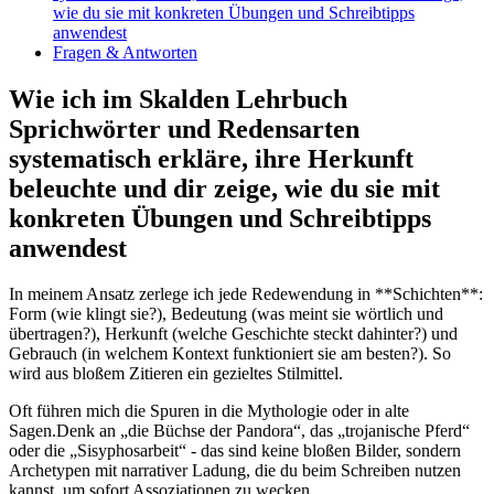
wie du ⁤sie‍ mit konkreten​ Übungen und Schreibtipps
anwendest
Fragen‍ &‌ Antworten
Wie ich im ⁤Skalden‍ Lehrbuch
Sprichwörter und​ Redensarten ​
systematisch erkläre, ihre‍ Herkunft
beleuchte ⁢und dir zeige, wie du⁣ sie mit
konkreten Übungen und Schreibtipps
anwendest
In meinem Ansatz zerlege ich ⁤jede ‍Redewendung in **Schichten**:
Form (wie klingt‍ sie?), Bedeutung (was meint ‌sie wörtlich und‍
übertragen?), Herkunft⁣ (welche Geschichte⁤ steckt dahinter?) und
Gebrauch (in welchem Kontext funktioniert sie ⁢am ⁣besten?). So
wird aus bloßem Zitieren ein gezieltes Stilmittel.
Oft führen mich die ‍Spuren ⁢in die Mythologie oder in‌ alte
Sagen.Denk an ‌„die Büchse der⁤ Pandora“,‍ das „trojanische Pferd“
oder die „Sisyphosarbeit“ -​ das sind keine ‍bloßen Bilder, sondern
Archetypen⁤ mit narrativer Ladung, die du beim Schreiben nutzen
kannst, um ​sofort Assoziationen zu wecken.