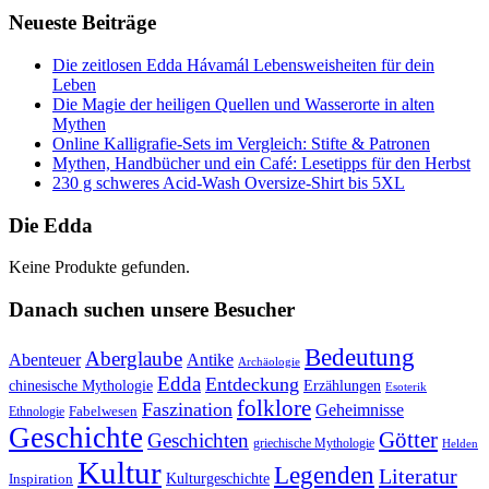
Neueste Beiträge
Die zeitlosen Edda Hávamál Lebensweisheiten für dein
Leben
Die Magie der heiligen Quellen und Wasserorte in alten
Mythen
Online Kalligrafie‑Sets im Vergleich: Stifte & Patronen
Mythen, Handbücher und ein Café: Lesetipps für den Herbst
230 g schweres Acid-Wash Oversize-Shirt bis 5XL
Die Edda
Keine Produkte gefunden.
Danach suchen unsere Besucher
Bedeutung
Aberglaube
Abenteuer
Antike
Archäologie
Edda
Entdeckung
chinesische Mythologie
Erzählungen
Esoterik
folklore
Faszination
Geheimnisse
Fabelwesen
Ethnologie
Geschichte
Götter
Geschichten
griechische Mythologie
Helden
Kultur
Legenden
Literatur
Kulturgeschichte
Inspiration