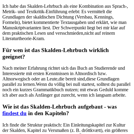
Ich habe das Skalden-Lehrbuch als eine Kombination aus Sprach-,
Metrik- ‍und Textkritik-Einführung erlebt: Es⁢ vermittelt⁣ die
Grundlagen der skaldischen⁢ Dichtung (Versbau, Kennings,
Formeln), bietet kommentierte Textausgaben‍ und erklärt,⁢ wie man
Manuskriptvarianten⁢ liest. Der Schwerpunkt liegt bei mir ‌klar⁣ auf
⁤dem‌ praktischen Lesen⁣ und ‌versschmieden,nicht‌ auf reinem
Literaturtheorie-Kram.
Für wen ist ⁣das ⁣Skalden-Lehrbuch wirklich
geeignet?
Nach meiner Erfahrung richtet sich das Buch an Studierende und
Interessierte mit⁢ ersten Kenntnissen in ‌Altnordisch bzw.
Altnorwegisch⁤ oder an Leute,die bereit ​sind,diese Grundlagen
parallel zu​ lernen.Wenn du völlig bei null⁢ startest, solltest du parallel
noch ein⁤ kurzes ​Grammatikbuch nutzen; mit etwas Geduld komme⁢
ich ​aber auch als Anfänger gut zurecht, wenn ich langsam arbeite.
Wie ist ​das⁤ Skalden-Lehrbuch ⁢aufgebaut -‌ was
findest du
in den‌ Kapiteln?
Ich finde die⁤ Struktur praktisch: Ein Einleitungskapitel zur Kultur​
der Skalden, Kapitel zu ‌Versmaßen (z. B. dróttkvætt), ein größeres