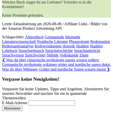
Welches Buch magst du am Liebsten? Schreibe es in die
Kommentare!
Keine Produkte gefunden.
Letzte Aktualisierung am 2026-08-06 / Affiliate Links / Bilder von
der Amazon Product Advertising API
Schlagwörter:
Altnordisch
Germanistik
Idiomatik
Literaturwissenschaft
Nordische Literatur
Phraseologie
Redensarten
Redensartenanalyse
Redewendungen
rhetorik
Skalden
Skalden
Lehrbuch
Sprachgebrauch
Sprachgeschichte
Sprachunterricht
Sprachwissen
Sprichwörter
Stilistik
Volkskunde
Zitate
Beitragsnavigation
Previous
❮
Was du über chinesische mythologie pangu wissen solltest
Post:
Next
Germanische mythologie wikinger götter und nordische sagen doku:
Post:
Was du über Wikinger, Götter und nordische Sagen wissen musst
❯
Verpasse keine Neuigkeiten!
Verpassen Sie keine Updates, Tipps und Angebote. Abonnieren Sie
unseren Newsletter und tauchen Sie ein in spannende
Themenwelten.
E-Mail-Adresse