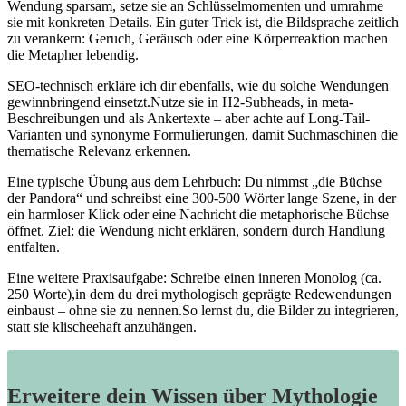
Wendung sparsam, setze sie an‌ Schlüsselmomenten und umrahme⁤
sie⁢ mit konkreten⁢ Details. Ein guter Trick ist, die ⁤Bildsprache ⁣zeitlich
‌zu verankern: Geruch, Geräusch oder⁣ eine Körperreaktion ⁤machen
die Metapher lebendig.
SEO-technisch erkläre‍ ich dir ⁢ebenfalls, ‍wie du solche Wendungen
gewinnbringend ‍einsetzt.Nutze sie in H2-Subheads, in ⁤meta-
Beschreibungen und ⁤als ​Ankertexte – aber achte auf⁤ Long-Tail-
Varianten und synonyme Formulierungen, damit Suchmaschinen die
thematische Relevanz⁣ erkennen.
Eine⁢ typische Übung aus ​dem Lehrbuch: Du nimmst „die Büchse
der Pandora“ und schreibst ‍eine 300-500 ⁢Wörter ​lange ⁣Szene, ⁢in der
ein harmloser Klick ‌oder eine⁢ Nachricht die metaphorische Büchse
öffnet. Ziel: die Wendung nicht ​erklären, ​sondern durch ‍Handlung
entfalten.
Eine‌ weitere Praxisaufgabe: Schreibe einen inneren Monolog (ca.
250 Worte),in ​dem du drei ⁢mythologisch geprägte Redewendungen ​
einbaust – ohne sie zu nennen.So‍ lernst du, die Bilder zu integrieren,
statt sie klischeehaft anzuhängen.
Erweitere dein Wissen über Mythologie