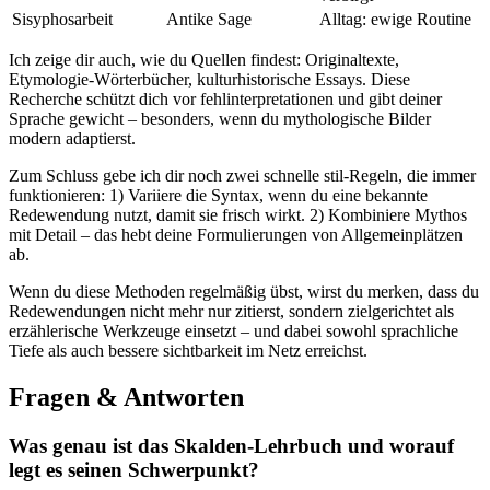
Sisyphosarbeit
Antike Sage
Alltag: ⁤ewige Routine
Ich zeige dir ⁤auch, wie du Quellen findest: Originaltexte,
Etymologie-Wörterbücher, kulturhistorische ‌Essays. ‌Diese
Recherche schützt dich vor fehlinterpretationen und⁢ gibt deiner
Sprache gewicht​ – besonders, wenn du⁣ mythologische Bilder⁢
modern ⁣adaptierst.
Zum Schluss gebe‍ ich dir noch‍ zwei schnelle⁢ stil-Regeln,⁢ die immer ​
funktionieren:​ 1) Variiere die Syntax, wenn ‍du eine bekannte​
Redewendung‍ nutzt, ​damit sie frisch wirkt. 2) Kombiniere Mythos
mit Detail – ‌das ⁢hebt deine Formulierungen von Allgemeinplätzen
⁢ab.
Wenn du diese Methoden regelmäßig ‍übst, wirst du merken, dass⁢ du
Redewendungen nicht mehr nur zitierst, sondern zielgerichtet⁣ als
erzählerische Werkzeuge einsetzt – und ⁢dabei sowohl sprachliche​
Tiefe als auch bessere sichtbarkeit im Netz erreichst.
Fragen & Antworten
Was‌ genau⁢ ist das Skalden-Lehrbuch und worauf
⁤legt es seinen‌ Schwerpunkt?