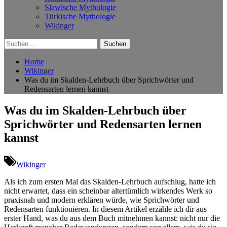
Slawische Mythologie
Türkische Mythologie
Wikinger
Suchen
nach:
Home
Wikinger
Was du im Skalden-Lehrbuch über Sprichwörter und
Redensarten lernen kannst
Was du im Skalden-Lehrbuch über
Sprichwörter und Redensarten lernen
kannst
Wikinger
Als ich zum ersten ⁤Mal das Skalden-Lehrbuch aufschlug, hatte‍ ich‍
nicht erwartet, dass ‍ein scheinbar altertümlich ⁢wirkendes Werk so
praxisnah und modern erklären würde, ‍wie Sprichwörter und
Redensarten‍ funktionieren. ​In diesem Artikel erzähle ich dir⁣ aus
erster Hand, was⁢ du aus‌ dem‌ Buch mitnehmen kannst: nicht nur die