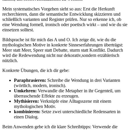
Mein​ systematisches ⁢Vorgehen sieht ⁣so ‌aus: Erst die ​Herkunft
recherchieren, dann die ‌semantische ​Entwicklung skizzieren und
schließlich varianten​ und ‍Register prüfen. Nur so erkenne ich, ob
eine Wendung formell, ironisch oder poetisch wirkt – und wie du sie
einsetzen solltest.
Bildsprache ​ist für mich das A und O. Ich ​zeige dir,‍ wie du die
mythologischen Motive in konkrete Sinneserfahrungen überträgst:
Meer statt Meer,⁢ Speer statt ⁢Debatte, ​sturm statt Konflikt. Dadurch
wird die⁢ Redewendung nicht nur ‍dekorativ,sondern ‍erzählerisch
nützlich.
Konkrete Übungen, die ich dir gebe:
Paraphrasieren:
Schreibe die Wendung in drei ‌Varianten⁢
(wörtlich, modern, ironisch).
Umkehren:
Verwandle die Metapher in ihr ⁣Gegenteil, um ​
überraschende Effekte​ zu erzeugen.
Mythisieren:
​Verknüpfe eine Alltagsszene mit einem
mythologischen Motiv.
kombinieren:
Setze zwei unterschiedliche Redensarten in
einen Dialog.
Beim‍ Anwenden ‌gebe ich dir klare Schreibtipps: Verwende die