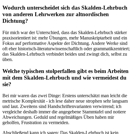
Wodurch unterscheidet ⁢sich⁤ das ⁤Skalden-Lehrbuch
von ⁤anderen​ Lehrwerken zur altnordischen
Dichtung?
Für mich war der Unterschied, dass das Skalden-Lehrbuch stärker
‍praxisorientiert ist: mehr ‍Übungen, ⁤mehr Manuskriptarbeit und ⁢ein
Fokus auf ⁤performative Aspekte der Dichtung. Andere Werke sind
oft eher historisch-literaturwissenschaftlich⁤ oder‌ grammatikzentriert;
das Skalden-Lehrbuch verbindet beides‌ und ⁤zwingt dich, selbst zu
üben.
Welche typischen stolperfallen ⁣gibt es beim ⁤Arbeiten
mit dem​ Skalden-Lehrbuch⁢ und wie vermeidest ⁣du⁣
sie?
Bei mir waren ⁢das zwei Dinge: Erstens unterschätzt man leicht die
metrische Komplexität ⁢- ich lese daher neue strophen sehr langsam
‍und laut. Zweitens sind Handschriftenvarianten verwirrend; ich
vergleiche deshalb immer⁣ die angegebene Stammtafel und notiere
Abweichungen. Geduld und regelmäßiges ‌Üben haben mir
geholfen,⁢ Frustration zu vermeiden.
Abschließend kann ich sagen: Das Skalden-Lehrbuch ist kein‍