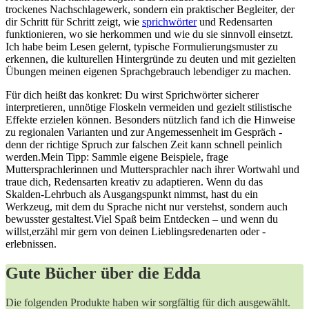
trockenes Nachschlagewerk, sondern ein praktischer Begleiter, der‍
dir Schritt für Schritt ⁤zeigt, wie
sprichwörter
und⁣ Redensarten
funktionieren, wo ‍sie herkommen und ⁣wie du sie sinnvoll einsetzt.
Ich​ habe beim Lesen gelernt,⁢ typische Formulierungsmuster ⁤zu
erkennen, die kulturellen‍ Hintergründe zu deuten und mit gezielten
Übungen meinen‌ eigenen Sprachgebrauch lebendiger ⁢zu⁣ machen.
Für dich ⁤heißt das konkret:⁣ Du wirst‍ Sprichwörter sicherer
interpretieren, unnötige Floskeln vermeiden ⁤und gezielt‌ stilistische
Effekte erzielen können. Besonders nützlich ‌fand ich die Hinweise
zu regionalen‌ Varianten ​und zur Angemessenheit im ⁣Gespräch ​-
denn⁤ der​ richtige⁢ Spruch‌ zur falschen ⁣Zeit kann⁣ schnell peinlich
werden.Mein Tipp: ​Sammle eigene Beispiele,​ frage
Muttersprachlerinnen und Muttersprachler nach ihrer Wortwahl und
traue dich, Redensarten kreativ zu adaptieren. Wenn ‌du ⁤das
Skalden-Lehrbuch ‍als Ausgangspunkt nimmst, hast‍ du ein
Werkzeug, mit dem​ du Sprache ⁣nicht nur​ verstehst, sondern auch
⁣bewusster ⁢gestaltest.Viel Spaß⁢ beim​ Entdecken – und‍ wenn ​du‌
willst,erzähl mir gern von deinen Lieblingsredenarten​ oder -
erlebnissen.
Gute Bücher über die Edda
Die folgenden Produkte haben wir sorgfältig für dich ausgewählt.