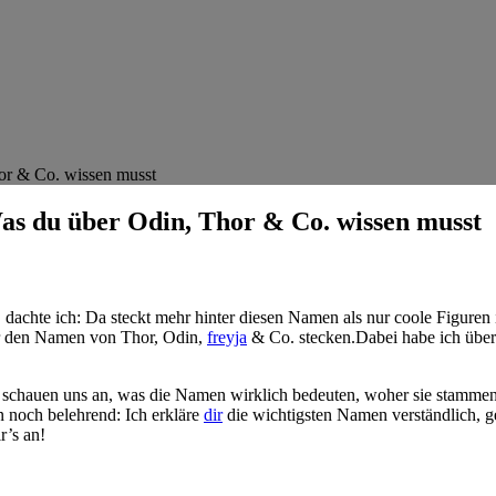
or & Co. wissen musst
as du über Odin, Thor & Co. wissen musst
, dachte ich: Da steckt​ mehr hinter diesen Namen als nur ⁢coole Figure
er den Namen von⁢ Thor, Odin,
freyja
& Co. stecken.Dabei habe ich überra
 schauen uns an, was die Namen ‍wirklich bedeuten, woher sie stammen,
noch belehrend: Ich erkläre⁤
dir
die wichtigsten Namen verständlich, g
r’s an!