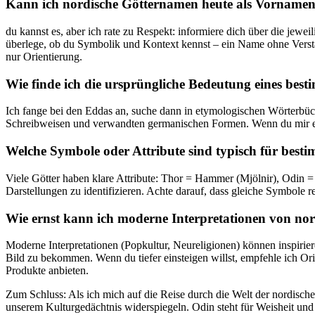
Kann ich nordische Götternamen heute als⁣ Vornamen
du kannst‍ es, aber ich rate zu Respekt: informiere dich über die jew
überlege, ob du Symbolik und Kontext kennst – ein Name ohne ‌Verstän
nur Orientierung.
Wie finde ich die ursprüngliche Bedeutung eines b
Ich fange bei den Eddas an, suche dann in etymologischen ​Wörterbüche
Schreibweisen und ‍verwandten ‍germanischen Formen. Wenn du mir ei
Welche Symbole oder Attribute sind typisch für besti
Viele Götter haben klare Attribute: Thor ​= Hammer (Mjölnir), Odin =
Darstellungen zu identifizieren. Achte darauf, dass gleiche Symbole regio
Wie ernst kann ich moderne Interpretationen von n
Moderne Interpretationen (Popkultur, Neureligionen) können inspiriere
Bild zu bekommen. ⁤Wenn⁤ du tiefer einsteigen willst, empfehle ich Ori
Produkte ⁣anbieten.
Zum Schluss: Als ich mich auf die Reise durch die Welt der nordische
unserem ‍Kulturgedächtnis widerspiegeln. Odin steht für Weisheit und Op