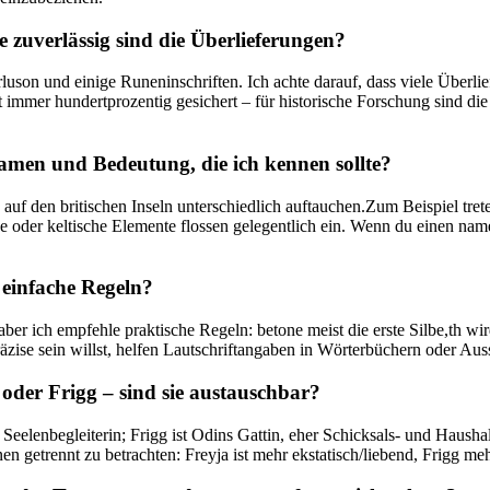
zuverlässig sind die Überlieferungen?
luson und einige Runeninschriften. Ich achte darauf, dass viele Überlie
immer hundertprozentig gesichert⁢ – für historische Forschung sind di
Namen und Bedeutung,‍ die ich kennen sollte?
f den britischen Inseln unterschiedlich auftauchen.Zum Beispiel tret
che oder keltische Elemente flossen gelegentlich ein. Wenn du einen name
s einfache Regeln?
 ich‍ empfehle praktische Regeln: betone meist ⁣die erste Silbe,th wird 
ise sein willst, helfen ‍Lautschriftangaben in⁤ Wörterbüchern oder Auss
oder Frigg – sind ​sie austauschbar?
nd Seelenbegleiterin; Frigg ist Odins ⁤Gattin, eher Schicksals‑ und Hausha
onen getrennt zu betrachten: Freyja ist mehr ekstatisch/liebend,​ Frigg m