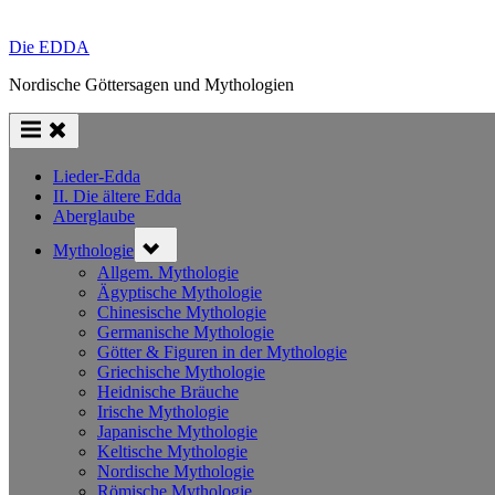
Die EDDA
Nordische Göttersagen und Mythologien
Lieder-Edda
II. Die ältere Edda
Aberglaube
Toggle
Mythologie
sub-
menu
Allgem. Mythologie
Ägyptische Mythologie
Chinesische Mythologie
Germanische Mythologie
Götter & Figuren in der Mythologie
Griechische Mythologie
Heidnische Bräuche
Irische Mythologie
Japanische Mythologie
Keltische Mythologie
Nordische Mythologie
Römische Mythologie