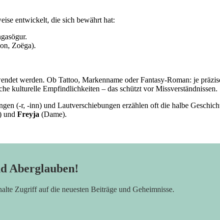
eise entwickelt, ⁤die sich ​bewährt hat:
ngasögur.
son, Zoëga).
erwendet werden. Ob Tattoo, Markenname oder Fantasy-Roman: je präzis
 ​kulturelle Empfindlichkeiten – das schützt vor ‍Missverständnissen.
dungen (-r, -inn) und Lautverschiebungen erzählen ​oft die halbe Geschic
) und
Freyja
(Dame).
nd Aberglauben!
rhalte Zugriff auf die neuesten Beiträge und Geheimnisse.