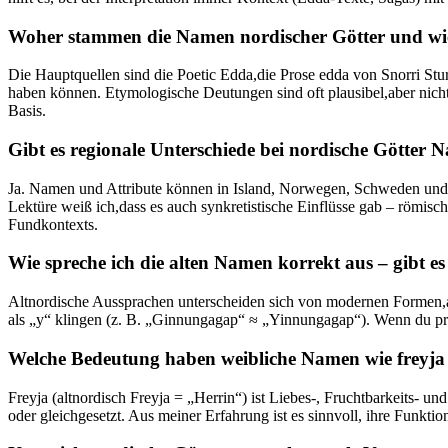
Woher stammen die Namen nordischer Götter und wie 
Die‌ Hauptquellen sind die Poetic Edda,die Prose edda von ‌Snorri Stur
haben können. Etymologische Deutungen sind oft plausibel,aber nicht 
Basis.
Gibt ⁤es regionale Unterschiede bei nordische Götter 
Ja. Namen und Attribute können in Island, Norwegen, Schweden und au
Lektüre weiß ich,dass ‍es auch ‌synkretistische Einflüsse gab – römis
Fundkontexts.
Wie‍ spreche ich die alten Namen korrekt aus​ – gibt e
Altnordische Aussprachen ‍unterscheiden‍ sich von modernen Formen,aber
als „y“ ⁣klingen (z.⁤ B. „Ginnungagap“ ≈ „Yinnungagap“). Wenn du präz
Welche Bedeutung ⁤haben weibliche ⁤Namen wie freyja 
Freyja (altnordisch Freyja‌ = „Herrin“) ist Liebes-, ⁢Fruchtbarkeits- u
oder gleichgesetzt.⁤ Aus meiner ⁤Erfahrung ist es sinnvoll, ihre Funkti