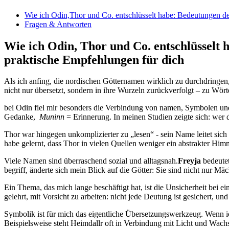
Wie ich Odin,Thor ​und Co. entschlüsselt habe: Bedeutungen de
Fragen & Antworten
Wie ich Odin, Thor und Co. entschlüsselt 
praktische Empfehlungen⁢ für dich
Als ich anfing,‌ die nordischen Götternamen​ wirklich zu durchdringen
nicht nur ‍übersetzt, sondern ⁢in ihre Wurzeln zurückverfolgt – zu Wört
bei Odin fiel mir besonders die Verbindung von namen, ⁤Symbolen un
Gedanke, ⁣
Muninn
= ⁣Erinnerung. In meinen Studien zeigte sich: wer di
Thor war hingegen unkomplizierter zu „lesen“ ‌- sein ‍Name leitet 
habe gelernt, dass Thor in vielen Quellen weniger ein abstrakter Himmel
Viele ‍Namen sind überraschend ‍sozial und alltagsnah.
Freyja
bedeutet
begriff, änderte sich mein Blick auf die Götter: Sie sind nicht nur ⁣M
Ein Thema, das mich lange beschäftigt hat, ist die Unsicherheit bei 
gelehrt, mit Vorsicht zu arbeiten: nicht ⁢jede Deutung ‍ist gesichert, 
Symbolik ist für mich das eigentliche Übersetzungswerkzeug. Wenn ich 
Beispielsweise ⁣steht Heimdallr oft⁤ in Verbindung mit⁢ Licht​ und ‍Wa