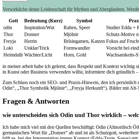
Verwirkliche deine Leidenschaft für Mythen und Aberglauben. Werd
Gott
Bedeutung (Kurz)
Symbol
Prax
odin
Inspiration/Wut
Raben, Speer
Studier Edda + 
Thor
Donner
Mjölnir
Schutz-Motive n
Freyja
Herrin
Brísingamen, Katzen
Fokus auf Fruch
Loki
Unklar/Trick
Formwandler
Vorsicht bei ei
Heimdallr
Wächter/Licht
Horn, Gold
Wachsamkeits-S
in meiner arbeit habe ich ⁢gelernt,​ dass Respekt und Kontext⁤ wichti
in Kunst oder Business verwenden willst, informiere dich gründlich
Zum Schluss noch ein​ SEO- und Praxis-Hinweis, den ⁣ich persönlich‍ 
Odin“, „Thor Symbolik Mjölnir“, „Freyja Herkunft“). Bilder mit Alt
Fragen & Antworten
wie unterscheiden ​sich Odin und Thor wirklich – wel
Ich habe mich⁣ viel mit den Quellen beschäftigt: Odin⁤ (Altnordisch Óð
germanischen Wort für „Donner“ ab und ist als Schutzgott, wetterher
hilft es, bei der Interpretation immer Kontext (Edda‑Texte, Sagas) mit