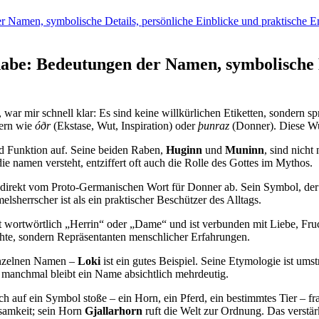
r Namen, symbolische Details, persönliche⁣ Einblicke und praktische 
habe: Bedeutungen der Namen, symbolische D
, war mir schnell klar: Es sind keine willkürlichen Etiketten, sondern 
ern ⁤wie
óðr
​(Ekstase, Wut, Inspiration) ‍oder⁢
þunraz
(Donner). Diese Wur
d Funktion auf. Seine beiden Raben,
Huginn
und
Muninn
, sind nicht
e​ namen ‌versteht, entziffert oft auch die Rolle des Gottes im Mythos.
sich direkt vom Proto-Germanischen Wort für Donner ab. Sein Symbol, 
sherrscher ⁢ist als ein‍ praktischer Beschützer des ​Alltags.
 wortwörtlich „Herrin“ oder „Dame“ und ist⁤ verbunden mit Liebe, Fruc
ächte,⁣ sondern Repräsentanten menschlicher Erfahrungen.
einzelnen Namen –
Loki
ist ein gutes Beispiel. ⁢Seine Etymologie ist ⁤umst
und manchmal bleibt ein Name absichtlich mehrdeutig.
auf ein Symbol stoße – ein ‍Horn,⁣ ein Pferd, ein bestimmtes Tier – fra
chsamkeit; sein Horn
Gjallarhorn
ruft die⁢ Welt zur Ordnung. Das verst