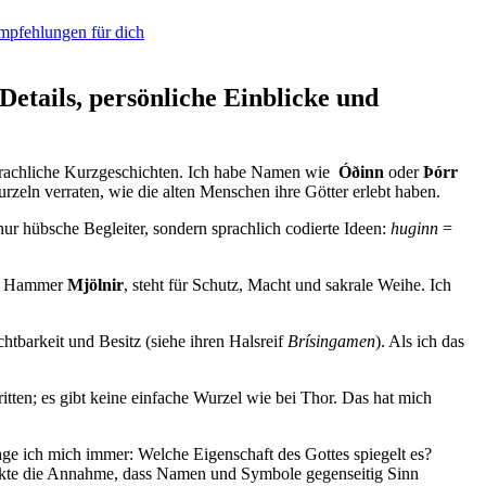
Empfehlungen für dich
etails, persönliche Einblicke und
sprachliche Kurzgeschichten. Ich habe⁢ Namen wie ⁤
Óðinn
oder
Þórr
zeln verraten, wie die alten​ Menschen ihre‌ Götter erlebt haben.
 nur hübsche Begleiter, sondern sprachlich codierte Ideen:
huginn
=
der Hammer
Mjölnir
, steht für Schutz, Macht und sakrale Weihe. Ich
htbarkeit und Besitz (siehe ihren Halsreif
Brísingamen
). ⁤Als ich ⁣das
ritten; ⁣es gibt keine einfache Wurzel wie bei⁣ Thor. ⁢Das hat⁣ mich
ge ich mich​ immer: Welche Eigenschaft des⁢ Gottes spiegelt es?
ärkte die‌ Annahme, dass Namen und Symbole gegenseitig Sinn