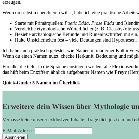
erzeugen.
Wenn du ⁣selbst recherchieren willst, habe ich‍ eine praktische‌ Arbeitsw
Starte mit Primärquellen:
Poetic Edda
,
Prose Edda
und Íslendi
Vergleiche etymologische Wörterbücher⁣ (z. B. Cleasby-Vigfus
Beziehe archäologische Befunde und Runeninschriften mit ein.
Halte Unsicherheiten fest – viele Deutungen sind ⁢Hypothesen.
Ich ​habe auch praktisch getestet, wie Namen in ⁢moderner Kultur‌ v
Wenn du ‍einen Namen nutzt, checke Herkunft, Bedeutung und mögliche
Für alle, die tiefer in die ⁤Sprache einsteigen wollen: alte Flexionsen
das hilft‍ beim Entziffern ähnlich​ aufgebauter Namen wie
Freyr
(Herr
Quick-Guide: 5⁣ Namen im Überblick
Erweitere dein Wissen über Mythologie u
Verpasse keine unserer exklusiven Inhalte! Trage dich jetzt ein und e
E-Mail-Adresse