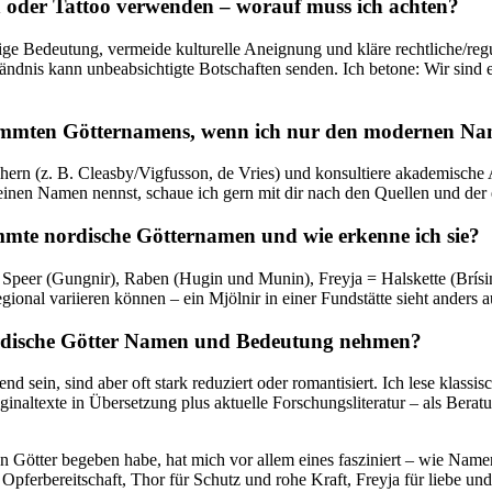
 oder ‌Tattoo verwenden – worauf muss ich achten?
eilige⁤ Bedeutung, vermeide kulturelle Aneignung und kläre rechtliche/r
dnis kann unbeabsichtigte Botschaften senden. Ich betone: Wir​ sind ei
estimmten Götternamens, wenn ich nur den modernen N
rn (z. B.​ Cleasby/Vigfusson,‍ de Vries)⁢ und konsultiere akademische A
nen Namen nennst, schaue ich gern mit dir nach den Quellen und ⁤der
mmte nordische Götternamen und ⁣wie erkenne ich sie?
 Speer (Gungnir), Raben (Hugin ‌und Munin), Freyja = Halskette ‍(Brís
nal variieren können – ein⁢ Mjölnir in ⁢einer ⁢Fundstätte sieht anders‌ aus
ordische Götter Namen und Bedeutung nehmen?
nd sein, sind aber‍ oft stark reduziert oder romantisiert. ‍Ich lese k
ginaltexte in Übersetzung plus aktuelle Forschungsliteratur – als ⁣Bera
n Götter⁢ begeben habe, hat mich ​vor allem eines fasziniert – wie Na
ferbereitschaft, Thor für Schutz und‌ rohe Kraft, Freyja für ‍liebe und 