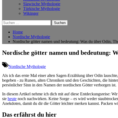
Slawische Mythologie
Türkische Mythologie
Wikinger
Suchen
nach:
Home
Nordische Mythologie
Nordische götter namen und bedeutung: Was du über Odin, Th
Nordische götter namen und bedeutung: W
Nordische Mythologie
Als ich das erste Mal einer alten⁢ Sagen-Erzählung über​ Odin lauschte
begeben -​ zu Runen, alten Chroniken und den Geschichten, die hint
persönlicher Sinn in den Namen der nordischen Götter verborgen ist.
In diesem Artikel nehme ich dich mit auf diese Entdeckungsreise: Wir
sie
heute
noch nachwirken. Keine Sorge – es wird weder staubtrocken 
Anekdoten, damit du dir die Götter leichter merken kannst. Packen ⁣wi
Das erfährst du⁣ hier