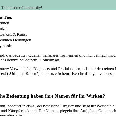
e Teil unserer Community!
is-Tipp
Runen
utzen
tbarkeit & Kunst
ndeutigen Deutungen
ymbole
g sind: das bedeutet, ‌Quellen ⁤transparent zu nennen und nicht einfach
 – das kommt bei deinem Publikum an.
nutze: Verwende bei Blogposts und Produktseiten ⁢nicht‍ nur ‍den rein
-Text („Odin mit Raben“) und kurze ⁤Schema-Beschreibungen⁣ verbessern
che Bedeutung haben⁤ ihre Namen für​ ihr Wirken?
inn) bedeutet‌ in etwa „der besessene/Erregte“ und steht⁣ für Weisheit, 
r und Kämpfer bekannt. Die ⁢Namen spiegeln ihre Aufgaben: Odin ist ehe
⁣ einzubeziehen.