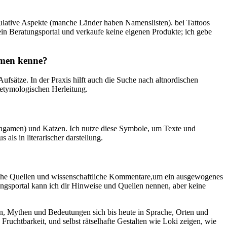
egulative Aspekte (manche‍ Länder haben Namenslisten). bei Tattoos
n Beratungsportal ⁣und verkaufe keine eigenen ‍Produkte; ich gebe
amen kenne?
ufsätze. In der Praxis hilft auch die ⁣Suche nach altnordischen
 etymologischen Herleitung.
ingamen) und Katzen. Ich nutze diese⁣ Symbole, um⁢ Texte und
 als in literarischer​ darstellung.
lassische Quellen und wissenschaftliche Kommentare,um ein ausgewogenes
tungsportal‍ kann ich dir Hinweise und Quellen nennen, aber keine
men, Mythen und Bedeutungen sich bis heute in Sprache, Orten und
Fruchtbarkeit,‌ und selbst ⁣rätselhafte Gestalten wie Loki zeigen, wie