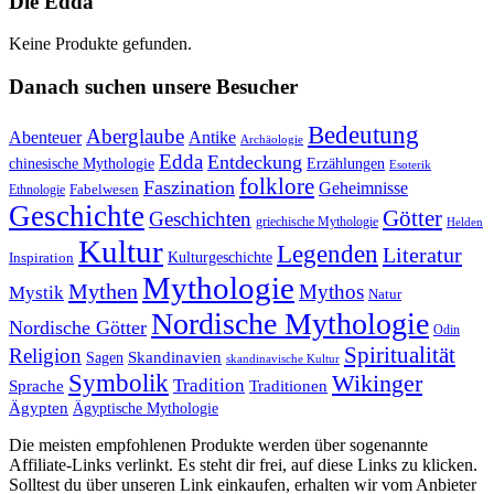
Die Edda
Keine Produkte gefunden.
Danach suchen unsere Besucher
Bedeutung
Aberglaube
Abenteuer
Antike
Archäologie
Edda
Entdeckung
chinesische Mythologie
Erzählungen
Esoterik
folklore
Faszination
Geheimnisse
Fabelwesen
Ethnologie
Geschichte
Götter
Geschichten
griechische Mythologie
Helden
Kultur
Legenden
Literatur
Kulturgeschichte
Inspiration
Mythologie
Mythen
Mythos
Mystik
Natur
Nordische Mythologie
Nordische Götter
Odin
Spiritualität
Religion
Skandinavien
Sagen
skandinavische Kultur
Symbolik
Wikinger
Tradition
Sprache
Traditionen
Ägypten
Ägyptische Mythologie
Die meisten empfohlenen Produkte werden über sogenannte
Affiliate-Links verlinkt. Es steht dir frei, auf diese Links zu klicken.
Solltest du über unseren Link einkaufen, erhalten wir vom Anbieter