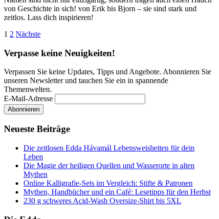
von Geschichte in sich! von Erik bis Bjorn – sie sind stark und
zeitlos. Lass dich inspirieren!
Seitennummerierung
1
2
Nächste
der
Verpasse keine Neuigkeiten!
Beiträge
Verpassen Sie keine Updates, Tipps und Angebote. Abonnieren Sie
unseren Newsletter und tauchen Sie ein in spannende
Themenwelten.
E-Mail-Adresse
Neueste Beiträge
Die zeitlosen Edda Hávamál Lebensweisheiten für dein
Leben
Die Magie der heiligen Quellen und Wasserorte in alten
Mythen
Online Kalligrafie‑Sets im Vergleich: Stifte & Patronen
Mythen, Handbücher und ein Café: Lesetipps für den Herbst
230 g schweres Acid-Wash Oversize-Shirt bis 5XL