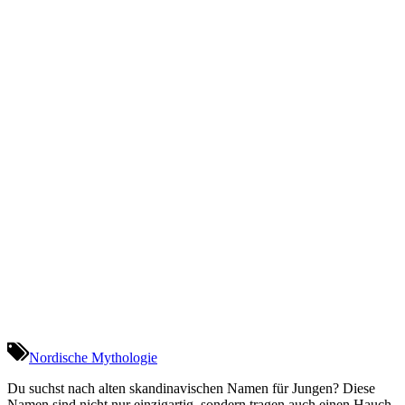
Nordische Mythologie
Du suchst nach alten skandinavischen Namen für Jungen? Diese
Namen sind nicht nur einzigartig, sondern tragen auch einen Hauch