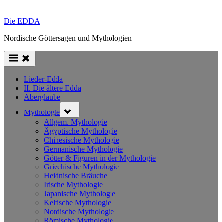
Die EDDA
Nordische Göttersagen und Mythologien
Lieder-Edda
II. Die ältere Edda
Aberglaube
Toggle
Mythologie
sub-
menu
Allgem. Mythologie
Ägyptische Mythologie
Chinesische Mythologie
Germanische Mythologie
Götter & Figuren in der Mythologie
Griechische Mythologie
Heidnische Bräuche
Irische Mythologie
Japanische Mythologie
Keltische Mythologie
Nordische Mythologie
Römische Mythologie