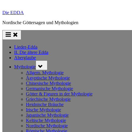
Die EDDA
Nordische Göttersagen und Mythologien
Lieder-Edda
II. Die ältere Edda
Aberglaube
Toggle
Mythologie
sub-
menu
Allgem. Mythologie
Ägyptische Mythologie
Chinesische Mythologie
Germanische Mythologie
Götter & Figuren in der Mythologie
Griechische Mythologie
Heidnische Bräuche
Irische Mythologie
Japanische Mythologie
Keltische Mythologie
Nordische Mythologie
Römische Mythologie