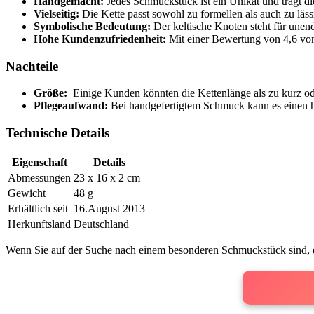
Handgemacht:
Jedes Schmuckstück ist‌ ein Unikat und ‌trägt 
Vielseitig:
Die Kette passt sowohl zu formellen als auch zu läss
Symbolische Bedeutung:
‌Der keltische Knoten steht für unend
Hohe Kundenzufriedenheit:
⁣Mit einer Bewertung von 4,6 von 5
Nachteile
Größe:
⁤ Einige Kunden könnten die Kettenlänge ​als zu kurz od
Pflegeaufwand:
Bei handgefertigtem Schmuck⁢ kann ⁣es einen 
Technische Details
Eigenschaft
Details
Abmessungen
23 x 16 x 2 cm
Gewicht
48 g
Erhältlich seit
16.August 2013
Herkunftsland
Deutschland
Wenn Sie auf‌ der​ Suche nach⁤ einem besonderen Schmuckstück sind, das