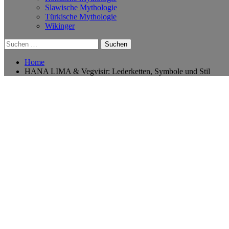
Slawische Mythologie
Türkische Mythologie
Wikinger
Suchen
nach:
Home
HANA LIMA & Vegvisir: Lederketten, Symbole und Stil