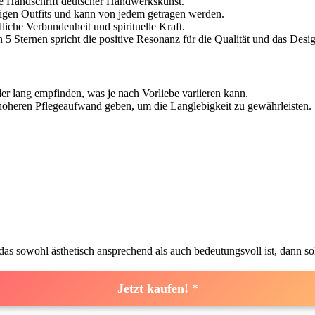
die Handschrift deutscher Handwerkskunst.
igen Outfits und kann von⁣ jedem‌ getragen ⁢werden.
liche Verbundenheit und spirituelle Kraft.
‌ Sternen‍ spricht die positive Resonanz für die ⁣Qualität und das ⁤Desi
er lang empfinden, was je nach Vorliebe ‌variieren kann.
höheren Pflegeaufwand geben, um die Langlebigkeit ​zu gewährleisten.
 sowohl ⁤ästhetisch ansprechend als auch bedeutungsvoll​ ist, dann sollte
Jetzt kaufen!