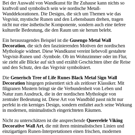
Bei der Auswahl von Wandkunst für Ihr Zuhause kann nichts so
kraftvoll und symbolisch sein wie nordische Metall-
Wanddekorationen. Die Designs, die sich um Themen wie das
Vegvisir, mystische Runen und den Lebensbaum drehen, tragen
nicht nur eine ästhetische Komponente, sondern auch eine tiefere
kulturelle Bedeutung, die den Raum um sie herum belebt.
Ein herausragendes Beispiel ist die
Gusengo Metal Wall
Decoration
, die sich den faszinierenden Motiven der nordischen
Mythologie widmet. Diese Wandkunst vereint liebevoll gestaltete
Vegvisir-Runen und -Symbole. Ob im Wohnzimmer oder im Flur,
sie zieht alle Blicke auf sich und erzählt Geschichten über die Reise
und den Schutz, den das Vegvisir symbolisiert.
Die
Generisch Tree of Life Runes Black Metal Sign Wall
Decoration
hingegen präsentiert sich als zeitloser Klassiker. Mit
filigranen Mustern bringt sie die Verbundenheit von Leben und
Natur zum Ausdruck, die in der nordischen Mythologie von
zentraler Bedeutung ist. Diese Art von Wandbild passt nicht nur
perfekt in ein kerniges Design, sondern entfaltet auch seine Wirkung
in modernen, minimalistisch eingerichteten Räumen.
Nicht zu unterschätzen ist die ansprechende
Queerelele Viking
Decorative Wall Art
, die mit ihren minimalistischen Linien und
einzigartigen Runen-Interpretationen einen frischen, modernen