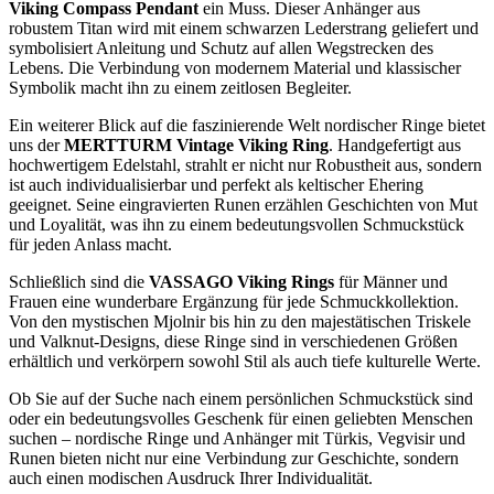
Viking Compass Pendant
ein Muss. Dieser Anhänger aus
robustem Titan wird mit einem schwarzen Lederstrang geliefert und
symbolisiert Anleitung und Schutz auf allen Wegstrecken des
Lebens. Die Verbindung von modernem Material und klassischer
Symbolik macht ihn zu einem zeitlosen Begleiter.
Ein weiterer Blick auf die faszinierende Welt nordischer Ringe bietet
uns der
MERTTURM Vintage Viking Ring
. Handgefertigt aus
hochwertigem Edelstahl, strahlt er nicht nur Robustheit aus, sondern
ist auch individualisierbar und perfekt als keltischer Ehering
geeignet. Seine eingravierten Runen erzählen Geschichten von Mut
und Loyalität, was ihn zu einem bedeutungsvollen Schmuckstück
für jeden Anlass macht.
Schließlich sind die
VASSAGO Viking Rings
für Männer und
Frauen eine wunderbare Ergänzung für jede Schmuckkollektion.
Von den mystischen Mjolnir bis hin zu den majestätischen Triskele
und Valknut-Designs, diese Ringe sind in verschiedenen Größen
erhältlich und verkörpern sowohl Stil als auch tiefe kulturelle Werte.
Ob Sie auf der Suche nach einem persönlichen Schmuckstück sind
oder ein bedeutungsvolles Geschenk für einen geliebten Menschen
suchen – nordische Ringe und Anhänger mit Türkis, Vegvisir und
Runen bieten nicht nur eine Verbindung zur Geschichte, sondern
auch einen modischen Ausdruck Ihrer Individualität.