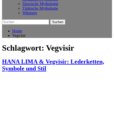
Slawische Mythologie
Türkische Mythologie
Wikinger
Suchen
nach:
Home
Vegvisir
Schlagwort:
Vegvisir
HANA LIMA & Vegvisir: Lederketten,
Symbole und Stil