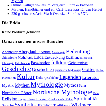
Mythen
Online Kalligrafie‑Sets im Vergleich: Stifte & Patronen
Mythen, Handbücher und ein Café: Lesetipps für den Herbst
230 g schweres Acid-Wash Oversize-Shirt bis 5XL
Die Edda
Keine Produkte gefunden.
Danach suchen unsere Besucher
Bedeutung
Aberglaube
Abenteuer
Antike
Archäologie
Edda
Entdeckung
chinesische Mythologie
Erzählungen
Esoterik
folklore
Faszination
Geheimnisse
Fabelwesen
Ethnologie
Geschichte
Götter
Geschichten
griechische Mythologie
Helden
Kultur
Legenden
Literatur
Kulturgeschichte
Inspiration
Mythologie
Mythen
Mythos
Mystik
Natur
Nordische Mythologie
Nordische Götter
Odin
Spiritualität
Religion
Skandinavien
Sagen
skandinavische Kultur
Symbolik
Wikinger
Tradition
Sprache
Traditionen