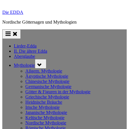
Die EDDA
Nordische Göttersagen und Mythologien
Lieder-Edda
II. Die ältere Edda
Aberglaube
Toggle
Mythologie
sub-
menu
Allgem. Mythologie
Ägyptische Mythologie
Chinesische Mythologie
Germanische Mythologie
Götter & Figuren in der Mythologie
Griechische Mythologie
Heidnische Bräuche
Irische Mythologie
Japanische Mythologie
Keltische Mythologie
Nordische Mythologie
Römische Mythologie