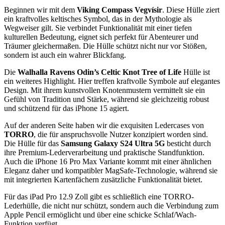
Beginnen wir mit dem
Viking Compass Vegvísir
. Diese Hülle ziert
ein kraftvolles keltisches Symbol, das in der Mythologie als
Wegweiser gilt. Sie verbindet Funktionalität mit einer tiefen
kulturellen Bedeutung, eignet sich perfekt für Abenteurer und
Träumer gleichermaßen. Die Hülle schützt nicht nur vor Stößen,
sondern ist auch ein wahrer Blickfang.
Die
Walhalla Ravens Odin’s Celtic Knot Tree of Life
Hülle ist
ein weiteres Highlight. Hier treffen kraftvolle Symbole auf elegantes
Design. Mit ihrem kunstvollen Knotenmustern vermittelt sie ein
Gefühl von Tradition und Stärke, während sie gleichzeitig robust
und schützend für das iPhone 15 agiert.
Auf der anderen Seite haben wir die exquisiten Ledercases von
TORRO
, die für anspruchsvolle Nutzer konzipiert worden sind.
Die Hülle für das
Samsung Galaxy S24 Ultra 5G
besticht durch
ihre Premium-Lederverarbeitung und praktische Standfunktion.
Auch die iPhone 16 Pro Max Variante kommt mit einer ähnlichen
Eleganz daher und kompatibler MagSafe-Technologie, während sie
mit integrierten Kartenfächern zusätzliche Funktionalität bietet.
Für das iPad Pro 12.9 Zoll gibt es schließlich eine TORRO-
Lederhülle, die nicht nur schützt, sondern auch die Verbindung zum
Apple Pencil ermöglicht und über eine schicke Schlaf/Wach-
Funktion verfügt.