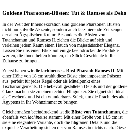
Goldene Pharaonen-Büsten: Tut & Ramses als Deko
In der Welt der Innendekoration sind goldene Pharaonen-Büsten
nicht nur stilvolle Akzente, sondern auch faszinierende Zeitzeugen
der alten Ägyptischen Kultur. Besonders die Büsten von
Tutanchamun und Ramses II. ziehen die Blicke auf sich und
verleihen jedem Raum einen Hauch von majestätischer Eleganz.
Lassen Sie uns einen Blick auf einige beeindruckende Produkte
werfen, die Ihnen helfen könnten, ein Stück Geschichte in Ihr
Zuhause zu bringen.
Zuerst haben wir die
lachineuse – Bust Pharaoh Ramses II
. Mit
einer Höhe von 18 cm strahlt diese Büste eine imposante Präsenz
aus, perfekt für jedes Regal oder als Mittelpunkt eines
Tischarrangements. Die liebevoll gestalteten Details und der goldene
Glanz machen sie zu einem echten Hingucker. Sie eignet sich ideal
als Geschenk und ist ein wunderbares Stück, um die Pracht des alten
Ägyptens in Ihr Wohnzimmer zu bringen.
Gleichermaßen beeindruckend ist die
Büste von Tutanchamun
, die
ebenfalls von
lachineuse
stammt. Mit einer Größe von 14,5 cm ist
sie eine elegantere Variante, doch die filigranen Details und die
exquisite Verarbeitung stehen der von Ramses in nichts nach. Diese