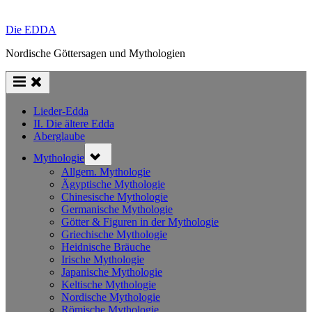
Die EDDA
Nordische Göttersagen und Mythologien
Lieder-Edda
II. Die ältere Edda
Aberglaube
Toggle
Mythologie
sub-
menu
Allgem. Mythologie
Ägyptische Mythologie
Chinesische Mythologie
Germanische Mythologie
Götter & Figuren in der Mythologie
Griechische Mythologie
Heidnische Bräuche
Irische Mythologie
Japanische Mythologie
Keltische Mythologie
Nordische Mythologie
Römische Mythologie