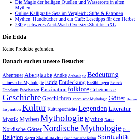
Die Magie der heiligen Quellen und Wasserorte in alten
Mythen
Online Kalligrafie‑Sets im Vergleich: Stifte & Patronen
Mythen, Handbücher und ein Café: Lesetipps für den Herbst
230 g schweres Acid-Wash Oversize-Shirt bis 5XL
Die Edda
Keine Produkte gefunden.
Danach suchen unsere Besucher
Bedeutung
Aberglaube
Abenteuer
Antike
Archäologie
Edda
Entdeckung
chinesische Mythologie
Erzählungen
Esoterik
folklore
Faszination
Geheimnisse
Fabelwesen
Ethnologie
Geschichte
Götter
Geschichten
griechische Mythologie
Helden
Kultur
Legenden
Literatur
Kulturgeschichte
Inspiration
Mythologie
Mythen
Mythos
Mystik
Natur
Nordische Mythologie
Nordische Götter
Odin
Spiritualität
Religion
Skandinavien
Sagen
skandinavische Kultur