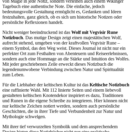
von Magie in jede Notiz, sondern verleihen auch einem Wikinger
Tagebuch eine authentische Note. Die einfache, jedoch
bedeutungsvolle Gestaltung ermöglicht es, Gedanken und Ideen
festzuhalten, ganz gleich, ob es sich um historische Notizen oder
persönliche Reflexionen handelt.
Nicht weniger beeindruckend ist das
Wolf mit Vegvisir Rune
Notizbuch
. Das mutige Design zeigt einen majestätischen Wolf,
aufrecht stehend, umgeben von der kraftvollen Vegvisir Rune –
einem Symbol, das den Weg weist. Dieses Journal ist nicht nur ein
perfekter Ort zum Festhalten von Abenteuern und Reiseerlebnissen,
sondern auch eine Hommage an die Stärke und Intuition des Wolfes.
Mit jeder geschriebenen Zeile erweckt dieses Notizbuch die
legendenumwobene Verbindung zwischen Natur und Spiritualität
zum Leben.
Für die Liebhaber der keltischen Kultur ist das
Keltische Notizbuch
eine raffinierte Wahl. Mit 112 linierte Seiten und einem liebevoll
gestalteten keltischen Knotendekor inspiriert es dazu, Traditionen
und Runen in die eigene Schreibe zu integrieren. Hier können nicht
nur keltische Zeichen notiert werden, sondern auch persönliche
Geschichten, die in ihrer Tiefe und Verbundenheit zur Natur und
Mythologie schwelgen.
Mit ihrer tief verwurzelten Symbolik und dem ansprechendem
Design bieten diese Notizbücher nicht nur eine praktische