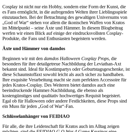
Cosplay ist nicht nur ein Hobby, sondern eine Form der Kunst, die
es Fans ermöglicht, in die aufregenden Welten ihrer Lieblingsspiele
einzutauchen. Bei der Betrachtung des gewaltigen Universums von
„God of War“ stehen vor allem die ikonischen Waffen von Kratos
im Mittelpunkt – seine Äxte und Hämmer. In diesem Blogbeitrag
werfen wir einen Blick auf einige der eindrucksvollsten Cosplay-
Produkte, die Fans und Enthusiasten begeistern werden.
Äxte und Hämmer von damdos
Beginnen wir mit den
damdos Halloween Cosplay Props
, die
besonders für ihre detailgetreue Nachbildung der Leviathan-Axt
bekannt sind. Ideal für Kostümpartys oder Geburtstagsgeschenke, ist
diese Schaumstoffaxt sowohl leicht als auch sicher zu handhaben.
Ihre exquisite Verarbeitung macht sie zum perfekten Accessoire für
jedes Kratos-Cosplay. Des Weiteren bietet damdos auch eine
beeindruckende Hammer-Nachbildung, die ebenso als
kostengünstiges und qualitativ hochwertiges Requisit begeistert.
Egal ob für Halloween oder andere Festlichkeiten, diese Props sind
ein Muss für jeden „God of War“-Fan.
Schlüsselanhänger von FEIDIAO
Für alle, die ihre Leidenschaft für Kratos auch im Alltag zeigen
möchten, sind die
FEIDIAO G O War 4 Game Keyrings
eine