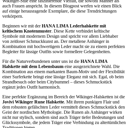
Wikinger-Stile eine faszinierende Vielfalt, die sowohl Männer als
auch Frauen anspricht. In diesem Blogpost werfen wir einen Blick
auf einige herausragende Exemplare, die diese Trendrichtungen
verkörpern.
Beginnen wir mit der
HANA LIMA Lederhalskette mit
keltischem Knotenmuster
. Diese Kette verbindet keltische
Symbole mit modernem Design und spricht vor allem Liebhaber
von zeitloser Schmuckkunst an. Der metallene Anhänger in
Kombination mit hochwertigem Leder macht sie zu einem perfekten
Begleiter für lässige Outfits sowie formellere Gelegenheiten.
Für die Naturverbundenen unter uns ist die
HANA LIMA
Halskette mit dem Lebensbaum
eine ausgezeichnete Wahl. Die
Kombination aus einem markanten Baum-Motiv und der Flexibilität
einer Surferkette bringt eine lässige Eleganz mit sich. Egal, ob beim
Strandbesuch oder beim Citybummel – dieses Schmuckstück
ergänzt jedes Outfit harmonisch.
Eine perfekte Ergänzung im Bereich der Wikinger-Halsketten ist die
Jovivi Wikinger Rune Halskette
. Mit ihrem punkigen Flair und
dem robusten gefälschten Leder vermittelt dieses Schmuckstück den
Geist der nordischen Mythologie. Die Runen als Anhänger wirken
nicht nur stylisch, sondern sind auch Träger tiefer Bedeutungen und
Glückssymbole, die jedem Träger eine Verbindung zu altertümlichen
Traditionen bieten.