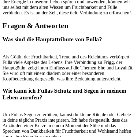
⁢ihre Energie​ in unserem Leben spüren ​und​ anwenden, können ​wir
⁣uns​ selbst mit dem alten⁢ Wissen ‌um Fruchtbarkeit und Fülle
verbinden.⁣ Es‌ ist an ​der Zeit, diese tiefe Verbindung zu erforschen!
Fragen & Antworten
Was sind⁢ die Hauptattribute von Fulla?
Als Göttin ​der‌ Fruchtbarkeit, Treue ‍und des‍ Reichtums verkörpert
Fulla viele Aspekte ‌des Lebens. Ihre ⁢Verbindung ⁣zu Frigg, der
Hauptgöttin, zeigt ihren Einfluss auf‌ die Themen Ehe und⁤ Loyalität.
Sie wird‌ oft mit⁣ einem ⁢diadem oder einer besonderen
Kopfbedeckung dargestellt, was ihre‍ Bedeutung unterstreicht.
Wie kann ich Fullas‍ Schutz und Segen in meinem
Leben⁣ anrufen?
Um Fullas Segen zu erbitten, kannst du kleine Rituale oder Gebete
in deine tägliche Praxis ​integrieren. ​Ich habe festgestellt, dass das⁢
Anzünden einer Kerze in einem Moment der Stille ⁢und das
Sprechen von Dankbarkeit für Fruchtbarkeit und Wohlstand ‍helfen
kann,‍ ihre⁤ Energie anzuziehen.