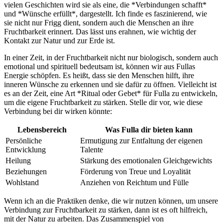
vielen Geschichten wird sie ‌als eine, ⁤die *Verbindungen schafft*
‍und​ *Wünsche erfüllt*, dargestellt. Ich ⁣finde es faszinierend, wie
sie nicht nur Frigg dient, sondern auch die Menschen an ihre
Fruchtbarkeit erinnert. Das ⁢lässt uns erahnen, wie ⁢wichtig ⁤der
Kontakt zur Natur und zur Erde ⁤ist.
In einer ‍Zeit, in⁣ der Fruchtbarkeit nicht nur biologisch,‌ sondern auch
emotional⁣ und spirituell‍ bedeutsam ist, können ‍wir ⁤aus​ Fullas
Energie schöpfen. Es heißt, dass sie den Menschen hilft,‌ ihre
inneren Wünsche zu‌ erkennen ⁣und sie dafür zu‍ öffnen. Vielleicht ​ist⁢
es an der Zeit,‌ eine Art *Ritual oder ⁢Gebet* für Fulla zu entwickeln,
um die⁣ eigene‍ Fruchtbarkeit zu stärken.⁤ Stelle dir vor, wie diese
Verbindung bei dir wirken⁣ könnte:
Lebensbereich
Was Fulla dir⁢ bieten kann
Persönliche
Ermutigung zur Entfaltung​ der eigenen
Entwicklung
Talente
Heilung
Stärkung des⁤ emotionalen Gleichgewichts
Beziehungen
Förderung von Treue‌ und Loyalität
Wohlstand
Anziehen von⁢ Reichtum und Fülle
Wenn‌ ich an ‌die Praktiken denke, die wir nutzen können, um unsere
Verbindung zur Fruchtbarkeit ​zu stärken, dann ist⁢ es ​oft hilfreich,
mit​ der ​Natur zu arbeiten. Das Zusammenspiel von