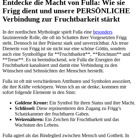
Entdecke​ die ‍Macht von Fulla: Wie sie
Frigg ​dient und unsere⁣ PERSÖNLICHE
Verbindung ​zur Fruchtbarkeit stärkt
In der⁣ nordischen Mythologie spielt‍ Fulla eine‍
besonders
faszinierende Rolle, die oft im ⁣Schatten ihrer Vorgesetzten ‌Frigg⁤
steht. Dennoch ist ihre Präsenz stark und unverzichtbar. ​Als treue
Dienerin ⁤von Frigg ist ​sie nicht nur eine schöne Göttin, sondern
auch eine Symbolfigur für‌ **Fruchtbarkeit**,‌ **Reichtum** und
**Treue**. Es ist beeindruckend, wie Fulla​ die​ Energien der
Fruchtbarkeit kanalisiert ‍und damit⁢ eine Verbindung zu den
⁢Wünschen und Sehnsüchten‍ der Menschen herstellt.
Fulla ist‌ oft mit verschiedenen Attributen und Symbolen assoziiert,
die ‍ihre Kräfte‌ verkörpern. Wenn ich an sie⁢ denke, kommen mir
sofort⁢ folgende ⁤Elemente in den Sinn:
Goldene Krone:
Ein Symbol für ihren Status und ihre​ Macht.
Schlüssel:
‍Diese repräsentieren ​den⁢ Zugang zu Frigg’s
Schatzkammer der fruchtbaren Gaben.
Weizenähren:
Ein Zeichen für Fruchtbarkeit und das
Wachstum‍ des Lebens.
Fulla​ agiert⁢ als das Bindeglied zwischen Mensch und Gottheit. In