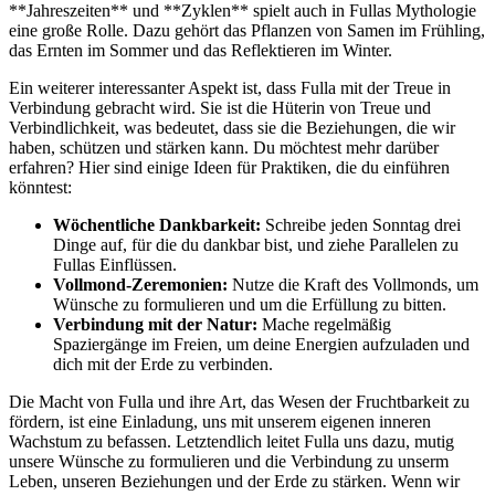
⁢**Jahreszeiten**⁤ und **Zyklen** spielt auch in Fullas Mythologie
eine große ‍Rolle. Dazu gehört das ⁢Pflanzen von Samen im Frühling,
⁤das Ernten im Sommer⁢ und das Reflektieren im Winter.
Ein weiterer ⁢interessanter Aspekt ist,‍ dass⁤ Fulla mit der Treue in
Verbindung ​gebracht wird. Sie ‌ist die Hüterin von Treue und⁢
Verbindlichkeit, was bedeutet, dass ⁢sie die ‍Beziehungen, ⁣die wir
haben, ⁤schützen⁢ und stärken kann. Du möchtest⁣ mehr darüber
erfahren?​ Hier ‍sind‍ einige Ideen für Praktiken, ⁤die⁤ du einführen
könntest:
Wöchentliche Dankbarkeit:
Schreibe jeden ⁢Sonntag drei
Dinge auf, für die du dankbar bist,​ und ziehe Parallelen zu
Fullas Einflüssen.
Vollmond-Zeremonien:
Nutze die ​Kraft des ‍Vollmonds, um
Wünsche zu formulieren und um die Erfüllung zu bitten.
Verbindung mit der Natur:
Mache regelmäßig
Spaziergänge ​im⁤ Freien, um ⁤deine Energien aufzuladen‍ und
dich mit der Erde zu verbinden.
Die Macht⁢ von Fulla und ihre Art, das Wesen ⁣der Fruchtbarkeit zu
fördern, ist eine Einladung, uns mit⁢ unserem eigenen inneren
Wachstum zu befassen. Letztendlich leitet Fulla uns ⁢dazu, mutig
unsere Wünsche zu formulieren und​ die⁣ Verbindung zu unserm
Leben, unseren ‍Beziehungen und der Erde zu stärken.​ Wenn wir