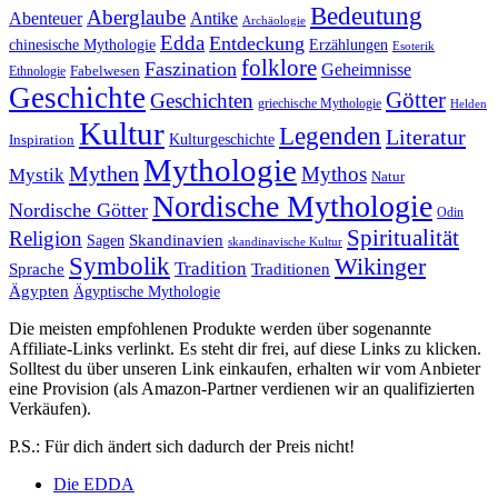
Bedeutung
Aberglaube
Abenteuer
Antike
Archäologie
Edda
Entdeckung
chinesische Mythologie
Erzählungen
Esoterik
folklore
Faszination
Geheimnisse
Fabelwesen
Ethnologie
Geschichte
Götter
Geschichten
griechische Mythologie
Helden
Kultur
Legenden
Literatur
Kulturgeschichte
Inspiration
Mythologie
Mythen
Mythos
Mystik
Natur
Nordische Mythologie
Nordische Götter
Odin
Spiritualität
Religion
Skandinavien
Sagen
skandinavische Kultur
Symbolik
Wikinger
Tradition
Sprache
Traditionen
Ägypten
Ägyptische Mythologie
Die meisten empfohlenen Produkte werden über sogenannte
Affiliate-Links verlinkt. Es steht dir frei, auf diese Links zu klicken.
Solltest du über unseren Link einkaufen, erhalten wir vom Anbieter
eine Provision (als Amazon-Partner verdienen wir an qualifizierten
Verkäufen).
P.S.: Für dich ändert sich dadurch der Preis nicht!
Die EDDA