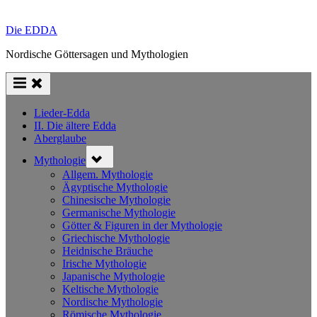
Die EDDA
Nordische Göttersagen und Mythologien
Lieder-Edda
II. Die ältere Edda
Aberglaube
Toggle
Mythologie
sub-
menu
Allgem. Mythologie
Ägyptische Mythologie
Chinesische Mythologie
Germanische Mythologie
Götter & Figuren in der Mythologie
Griechische Mythologie
Heidnische Bräuche
Irische Mythologie
Japanische Mythologie
Keltische Mythologie
Nordische Mythologie
Römische Mythologie