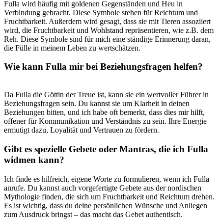
Fulla ⁤wird häufig mit goldenen⁤ Gegenständen ⁢und Heu in
⁣Verbindung gebracht. ⁣Diese Symbole stehen​ für Reichtum und
Fruchtbarkeit. Außerdem wird gesagt, dass sie‍ mit​ Tieren assoziiert
wird, die‌ Fruchtbarkeit ⁢und Wohlstand repräsentieren, wie z.B. dem
Reh. Diese⁢ Symbole sind für mich ⁢eine ständige Erinnerung‌ daran,
die ​Fülle ⁣in meinem Leben ​zu wertschätzen.
Wie kann Fulla mir bei Beziehungsfragen helfen?
Da Fulla die Göttin der Treue ist, kann sie ein wertvoller ‌Führer​ in
Beziehungsfragen sein. Du ‌kannst sie um Klarheit in deinen
Beziehungen​ bitten, und ich habe oft bemerkt, dass ⁣dies ⁤mir hilft, ​
offener ⁤für Kommunikation und⁢ Verständnis‌ zu sein. Ihre Energie
ermutigt dazu, Loyalität und Vertrauen ‌zu fördern.
Gibt es​ spezielle Gebete oder Mantras, die ich Fulla
widmen kann?
Ich finde es hilfreich, eigene Worte zu formulieren, wenn ich⁣ Fulla
anrufe.⁢ Du kannst auch vorgefertigte‍ Gebete aus ⁢der⁣ nordischen
Mythologie finden,​ die sich um Fruchtbarkeit und Reichtum drehen.
Es ist wichtig, ⁤dass du deine‍ persönlichen Wünsche⁣ und Anliegen
‍zum Ausdruck bringst – das macht das Gebet ​authentisch.