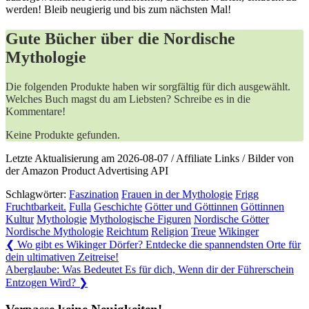
werden! Bleib neugierig und bis⁢ zum nächsten Mal!
Gute Bücher über die Nordische
Mythologie
Die folgenden Produkte haben wir sorgfältig für dich ausgewählt.
Welches Buch magst du am Liebsten? Schreibe es in die
Kommentare!
Keine Produkte gefunden.
Letzte Aktualisierung am 2026-08-07 / Affiliate Links / Bilder von
der Amazon Product Advertising API
Schlagwörter:
Faszination
Frauen in der Mythologie
Frigg
Fruchtbarkeit.
Fulla
Geschichte
Götter und Göttinnen
Göttinnen
Kultur
Mythologie
Mythologische Figuren
Nordische Götter
Nordische Mythologie
Reichtum
Religion
Treue
Wikinger
Beitragsnavigation
Previous
❮
Wo gibt es Wikinger Dörfer? Entdecke die spannendsten Orte für
Post:
dein ultimativen Zeitreise!
Next
Aberglaube: Was Bedeutet Es für dich, Wenn dir der Führerschein
Post:
Entzogen Wird?
❯