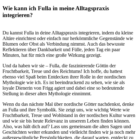
Wie kann ich Fulla in meine Alltagspraxis‌
integrieren?
Du kannst‍ Fulla in deine Alltagspraxis integrieren, indem⁣ du ‍kleine
Altäre einrichtest oder einfach ​nur herkömmliche⁤ Gegenstände wie
Blumen ⁤oder Obst als‌ Verbindung‌ nimmst. ​Auch das bewusste
Reflektieren​ über ​Dankbarkeit⁢ und Fülle, jeden Tag ein⁤ paar
Minuten, hat für mich eine große Wirkung gezeigt.
Und da haben wir sie – ​Fulla, die faszinierende Göttin der
Fruchtbarkeit, Treue und des Reichtums! Ich hoffe, du hattest
ebenso ‌viel Spaß beim ⁣Entdecken ⁢ihrer Rolle in ⁤der nordischen
Mythologie⁤ wie ich. Es ist beeindruckend ​zu sehen, ⁤wie sie als
loyale Dienerin von Frigg agiert und dabei eine so bedeutende
Stellung in ⁣dieser‌ alten Mythologie einnimmt.
Wenn du das nächste Mal über ⁣nordische Götter nachdenkst, denke‍
an Fulla und ⁢ihre Symbolik. Sie zeigt uns, wie wichtig Werte wie
Fruchtbarkeit,⁣ Treue und Wohlstand in der ‌nordischen Kultur waren ​
und wie sie bis heute Relevanz in unserem⁣ Leben finden​ können.​
Also, was hält dich auf? Lass uns gemeinsam die ⁤alten ​Sagen und
Geschichten weiter erkunden und vielleicht ‍finden wir ja noch mehr
außergewöhnliche Persönlichkeiten, die ‍darauf warten, entdeckt ⁣zu