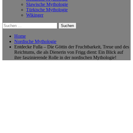
Slawische Mythologie
Türkische Mythologie
Wikinger
Suchen
nach:
Home
Nordische Mythologie
Entdecke Fulla – Die Göttin der Fruchtbarkeit, Treue und des
Reichtums, die als Dienerin von Frigg dient: Ein Blick auf
ihre faszinierende Rolle in der nordischen Mythologie!