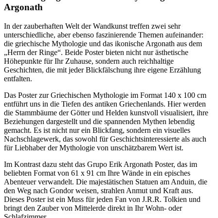
Argonath
In der zauberhaften Welt der Wandkunst treffen zwei sehr
unterschiedliche, aber ebenso faszinierende Themen aufeinander:
die griechische Mythologie und das ikonische Argonath aus dem
„Herrn der Ringe“. Beide Poster bieten nicht nur ästhetische
Höhepunkte für Ihr Zuhause, sondern auch reichhaltige
Geschichten, die mit jeder Blickfälschung ihre eigene Erzählung
entfalten.
Das Poster zur Griechischen Mythologie im Format 140 x 100 cm
entführt uns in die Tiefen des antiken Griechenlands. Hier werden
die Stammbäume der Götter und Helden kunstvoll visualisiert, ihre
Beziehungen dargestellt und die spannenden Mythen lebendig
gemacht. Es ist nicht nur ein Blickfang, sondern ein visuelles
Nachschlagewerk, das sowohl für Geschichtsinteressierte als auch
für Liebhaber der Mythologie von unschätzbarem Wert ist.
Im Kontrast dazu steht das Grupo Erik Argonath Poster, das im
beliebten Format von 61 x 91 cm Ihre Wände in ein episches
Abenteuer verwandelt. Die majestätischen Statuen am Anduin, die
den Weg nach Gondor weisen, strahlen Anmut und Kraft aus.
Dieses Poster ist ein Muss für jeden Fan von J.R.R. Tolkien und
bringt den Zauber von Mittelerde direkt in Ihr Wohn- oder
Schlafzimmer.