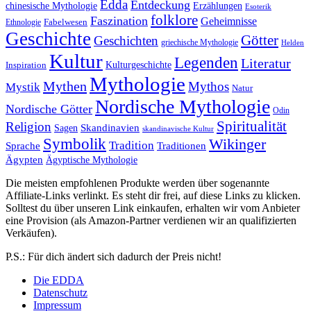
Edda
Entdeckung
chinesische Mythologie
Erzählungen
Esoterik
folklore
Faszination
Geheimnisse
Fabelwesen
Ethnologie
Geschichte
Götter
Geschichten
griechische Mythologie
Helden
Kultur
Legenden
Literatur
Kulturgeschichte
Inspiration
Mythologie
Mythen
Mythos
Mystik
Natur
Nordische Mythologie
Nordische Götter
Odin
Spiritualität
Religion
Skandinavien
Sagen
skandinavische Kultur
Symbolik
Wikinger
Tradition
Sprache
Traditionen
Ägypten
Ägyptische Mythologie
Die meisten empfohlenen Produkte werden über sogenannte
Affiliate-Links verlinkt. Es steht dir frei, auf diese Links zu klicken.
Solltest du über unseren Link einkaufen, erhalten wir vom Anbieter
eine Provision (als Amazon-Partner verdienen wir an qualifizierten
Verkäufen).
P.S.: Für dich ändert sich dadurch der Preis nicht!
Die EDDA
Datenschutz
Impressum