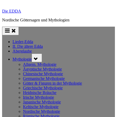
Die EDDA
Nordische Göttersagen und Mythologien
Lieder-Edda
II. Die ältere Edda
Aberglaube
Toggle
Mythologie
sub-
menu
Allgem. Mythologie
Ägyptische Mythologie
Chinesische Mythologie
Germanische Mythologie
Götter & Figuren in der Mythologie
Griechische Mythologie
Heidnische Bräuche
Irische Mythologie
Japanische Mythologie
Keltische Mythologie
Nordische Mythologie
Römische Mythologie