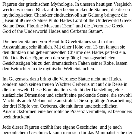
Figuren der griechischen Mythologie. In unseren heutigen Vergleich
werfen wir einen Blick auf drei beeindruckende Statuen, die diesen
mythologischen Charakter eindrucksvoll zur Geltung bringen: die
„BeautifulGreekStatues Pluto Hades Lord of the Underworld Greek
Statue Dead Figurine Museum 13cm“ und die „Veronese Greek
God of the Underworld Hades and Cerberus Statue“.
Die beiden Statuen von BeautifulGreekStatues sind in ihrer
Ausstrahlung sehr ähnlich. Mit einer Höhe von 13 cm fangen sie
den dunklen und geheimnisvollen Charme des Hades perfekt ein.
Die Details der Figur, von den sorgfältig herausgearbeiteten
Gesichtszügen bis zu den dramatischen Falten seiner Robe, lassen
den Betrachter in die mythische Welt eintauchen.
Im Gegensatz dazu bringt die Veronese Statue nicht nur Hades,
sondern auch seinen treuen Wächter Cerberus mit auf die Reise in
die Unterwelt. Diese Kombination verleiht der Darstellung eine
zusätzliche Dimension und schafft eine packende Szene, die sowohl
Macht als auch Melancholie ausstrahlt. Die sorgfältige Ausarbeitung
der drei Köpfe von Cerberus, die mit ihren unterschiedlichen
Ausdrucksformen eine bedrohliche Präsenz vermitteln, ist besonders
beeindruckend.
Jede dieser Figuren erzählt ihre eigene Geschichte, und je nach
persönlichem Geschmack kann man sich für das Minimalistische der