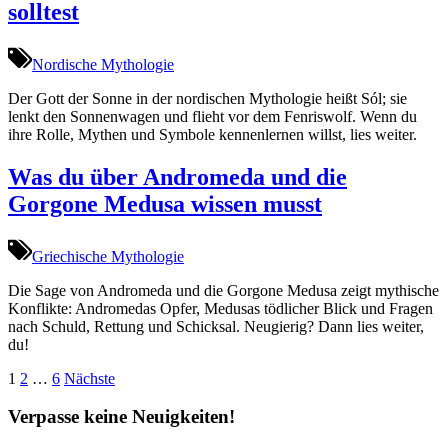
solltest
Nordische Mythologie
Der Gott der Sonne in der nordischen Mythologie heißt Sól; sie
lenkt den Sonnenwagen und flieht vor dem Fenriswolf. Wenn du
ihre Rolle, Mythen und Symbole kennenlernen willst, lies weiter.
Was du über Andromeda und die
Gorgone Medusa wissen musst
Griechische Mythologie
Die Sage von Andromeda und die Gorgone Medusa zeigt mythische
Konflikte: Andromedas Opfer, Medusas tödlicher Blick und Fragen
nach Schuld, Rettung und Schicksal. Neugierig? Dann lies weiter,
du!
Seitennummerierung
1
2
…
6
Nächste
der
Verpasse keine Neuigkeiten!
Beiträge