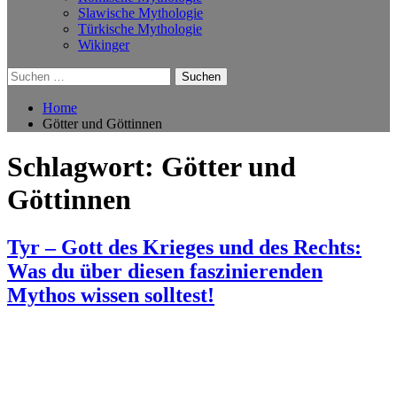
Slawische Mythologie
Türkische Mythologie
Wikinger
Suchen
nach:
Home
Götter und Göttinnen
Schlagwort:
Götter und
Göttinnen
Tyr – Gott des Krieges und des Rechts:
Was du über diesen faszinierenden
Mythos wissen solltest!