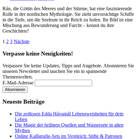
Rán, die Göttin des Meeres und der Stürme, hat eine faszinierende
Rolle in der nordischen Mythologie. Sie zieht unvorsichtige Schiffe
in die Tiefe, um die Seeleute in ihr Reich zu holen. Ihr Bild ist eine
Mischung aus Bewunderung und Furcht – kennst du ihre
Geschichten?
Seitennummerierung
1
2
3
Nächste
der
Verpasse keine Neuigkeiten!
Beiträge
Verpassen Sie keine Updates, Tipps und Angebote. Abonnieren Sie
unseren Newsletter und tauchen Sie ein in spannende
Themenwelten.
E-Mail-Adresse
Neueste Beiträge
Die zeitlosen Edda Hávamál Lebensweisheiten für dein
Leben
Die Magie der heiligen Quellen und Wasserorte in alten
Mythen
Online Kalligrafie‑Sets im Vergleich: Stifte & Patronen