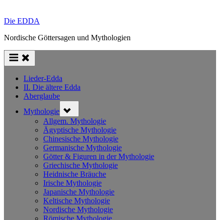
Die EDDA
Nordische Göttersagen und Mythologien
Lieder-Edda
II. Die ältere Edda
Aberglaube
Toggle
Mythologie
sub-
menu
Allgem. Mythologie
Ägyptische Mythologie
Chinesische Mythologie
Germanische Mythologie
Götter & Figuren in der Mythologie
Griechische Mythologie
Heidnische Bräuche
Irische Mythologie
Japanische Mythologie
Keltische Mythologie
Nordische Mythologie
Römische Mythologie