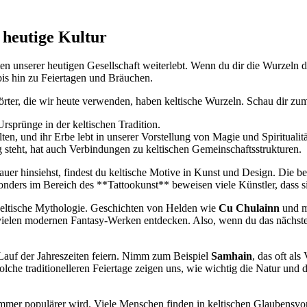
e heutige Kultur
kten unserer heutigen Gesellschaft ‍weiterlebt. Wenn du dir die‍ Wurzeln 
bis hin zu Feiertagen und Bräuchen.
Wörter,⁤ die⁤ wir heute verwenden, haben keltische Wurzeln. Schau dir zu
rsprünge in der keltischen Tradition.
en, und ihr Erbe⁣ lebt in unserer Vorstellung von Magie und Spiritualität‌
 steht, hat auch Verbindungen zu keltischen Gemeinschaftsstrukturen.
auer ⁣hinsiehst, findest du keltische Motive in Kunst und Design. Die 
onders im Bereich des **Tattookunst** beweisen viele Künstler, dass si
⁣ keltische Mythologie. Geschichten⁢ von Helden wie
Cu Chulainn
und m
n vielen modernen Fantasy-Werken ​entdecken. Also, wenn du das nächste
 Lauf der Jahreszeiten feiern. Nimm ⁤zum Beispiel
Samhain
, das oft al
che traditionelleren Feiertage zeigen uns, wie wichtig die Natur und ​
ität ‍immer populärer wird. Viele Menschen finden in keltischen Glauben