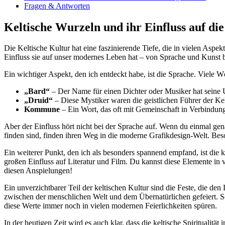
Fragen & Antworten
Keltische Wurzeln und ⁣ihr Einfluss auf di
Die Keltische Kultur hat​ eine faszinierende‍ Tiefe, die in vielen​ Aspe
Einfluss sie auf ​unser modernes Leben hat – von Sprache ⁣und Kunst 
Ein⁢ wichtiger Aspekt, den ich entdeckt habe, ist⁤ die Sprache. Viele 
„Bard“
– Der Name für einen Dichter oder Musiker hat seine U
„Druid“
– ​Diese Mystiker waren die geistlichen⁤ Führer der Kelt
Kommune
– Ein Wort, das oft mit Gemeinschaft in Verbindung
Aber der Einfluss hört nicht bei der Sprache auf. Wenn du einmal gen
finden sind, finden ihren Weg ⁢in die moderne Grafikdesign-Welt. Bes
Ein weiterer Punkt,​ den ich als besonders spannend empfand, ist die
großen Einfluss auf Literatur und Film.‍ Du kannst⁤ diese Elemente i
diesen Anspielungen!
Ein unverzichtbarer Teil der keltischen Kultur sind die Feste, die den
zwischen der menschlichen ⁤Welt und dem Übernatürlichen gefeiert. Sol
diese Werte immer noch in vielen modernen ​Feierlichkeiten spüren.
In‍ der heutigen Zeit wird es auch klar,⁢ dass die keltische Spiritual