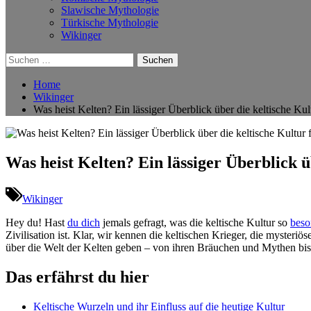
Slawische Mythologie
Türkische Mythologie
Wikinger
Suchen
nach:
Home
Wikinger
Was heist Kelten? Ein lässiger Überblick über die keltische Kult
Was heist Kelten? Ein lässiger Überblick ü
Wikinger
Hey du! Hast
du dich
jemals gefragt, was die keltische Kultur so
beso
Zivilisation ist. Klar, wir kennen die ⁢keltischen Krieger, die mysteri
über die Welt der Kelten geben – von ihren Bräuchen und ⁤Mythen bis 
Das erfährst du hier
Keltische​ Wurzeln und ihr Einfluss auf die heutige Kultur