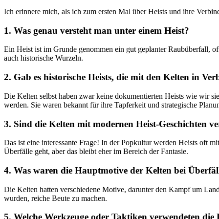
Ich erinnere mich, als ich zum ersten Mal über Heists und ihre Verbind
1. Was genau⁤ versteht‍ man unter einem Heist?
Ein Heist ist im Grunde genommen ein gut geplanter Raubüberfall, oft
auch ‌historische Wurzeln.
2. Gab es​ historische ⁣Heists, die mit den Kelten‍ in V
Die ⁤Kelten⁢ selbst haben zwar keine dokumentierten Heists‌ wie ‌wir 
werden. Sie waren bekannt für ihre Tapferkeit ‍und strategische Planu
3. Sind die Kelten mit modernen Heist-Geschichten 
Das ist⁤ eine ⁢interessante Frage! In der Popkultur ​werden Heists⁣ o
Überfälle geht, aber das bleibt eher im Bereich der Fantasie.
4. Was waren die Hauptmotive der Kelten bei Überfäl
Die⁤ Kelten hatten verschiedene⁤ Motive, darunter den Kampf um Land,
wurden,‍ reiche Beute zu machen.
5. Welche Werkzeuge oder Taktiken verwendeten‍ die 