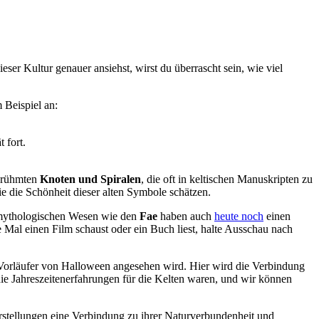
dieser Kultur genauer ansiehst, wirst du überrascht sein, wie viel
m Beispiel an:
 fort.
berühmten
Knoten und Spiralen
, die oft in keltischen Manuskripten zu
e die Schönheit dieser alten Symbole schätzen.
ythologischen Wesen wie den
Fae
haben auch
heute noch
einen
 Mal einen Film schaust oder ein Buch liest, halte Ausschau nach
s Vorläufer von Halloween angesehen wird. Hier wird die Verbindung
die⁢ Jahreszeitenerfahrungen für die Kelten waren, und wir können
svorstellungen eine Verbindung zu ihrer Naturverbundenheit und