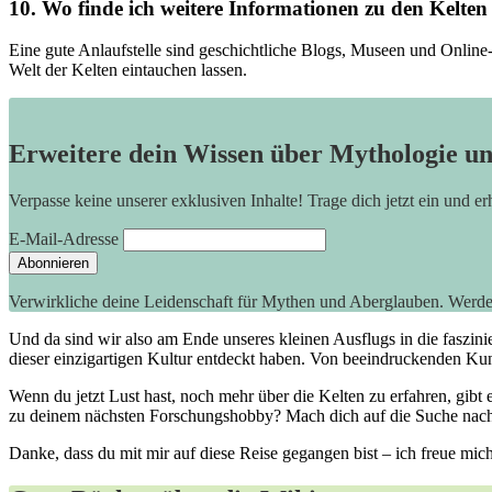
10. Wo finde ich weitere Informationen zu den Kelte
Eine gute​ Anlaufstelle sind geschichtliche Blogs, Museen und Online-
Welt ⁣der Kelten eintauchen lassen.
Erweitere dein Wissen über Mythologie u
Verpasse keine unserer exklusiven Inhalte! Trage dich jetzt ein und e
E-Mail-Adresse
Verwirkliche deine Leidenschaft für Mythen und Aberglauben. Werd
Und da sind ⁢wir also‍ am Ende ⁤unseres kleinen Ausflugs in die fasz
dieser einzigartigen Kultur entdeckt haben. Von beeindruckenden Kunst
Wenn‌ du jetzt Lust hast, noch mehr⁤ über die Kelten zu erfahren, gibt
zu deinem​ nächsten Forschungshobby? Mach dich auf die Suche nach ke
Danke, dass du mit mir auf diese Reise gegangen bist​ – ich freue m