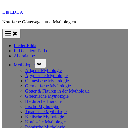
Die EDDA
Nordische Göttersagen und Mythologien
Lieder-Edda
II. Die ältere Edda
Aberglaube
Toggle
Mythologie
sub-
menu
Allgem. Mythologie
Ägyptische Mythologie
Chinesische Mythologie
Germanische Mythologie
Götter & Figuren in der Mythologie
Griechische Mythologie
Heidnische Bräuche
Irische Mythologie
Japanische Mythologie
Keltische Mythologie
Nordische Mythologie
Römische Mythologie