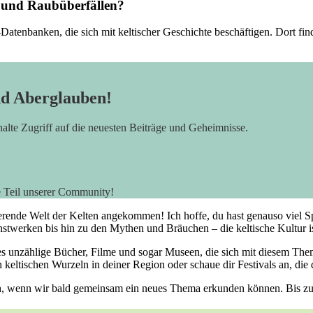
n und Raubüberfällen?
Datenbanken, die sich mit keltischer Geschichte beschäftigen. Dort find
nd Aberglauben!
rhalte Zugriff auf die neuesten Beiträge und Geheimnisse.
e Teil unserer Community!
inierende Welt der Kelten angekommen! Ich‍ hoffe, du hast genauso vie
werken bis hin zu den Mythen und Bräuchen – die keltische Kultur ist e
 es unzählige Bücher, Filme und ‌sogar Museen, die sich mit diesem Thema
ltischen Wurzeln in deiner Region oder schaue dir Festivals an, die de
ich, wenn wir bald gemeinsam ein neues Thema erkunden können. Bis zum