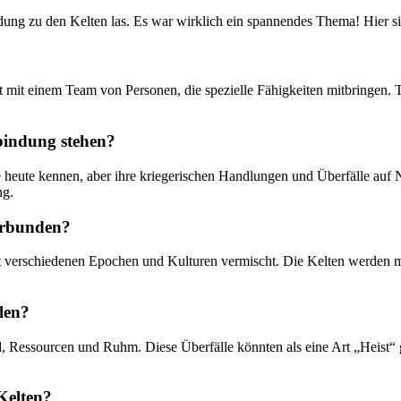
ung zu den Kelten las. Es war wirklich ein‍ spannendes Thema! Hier sind 
 mit einem ‍Team von Personen, ‍die spezielle Fähigkeiten mitbringen. 
erbindung stehen?
sie heute kennen, aber ihre kriegerischen Handlungen ⁤und Überfälle auf
ng.
verbunden?
ft mit verschiedenen Epochen und Kulturen‌ vermischt. Die Kelten werde
len?
⁤ Ressourcen und Ruhm.⁤ Diese Überfälle könnten als‍ eine Art „Heist“ 
Kelten?