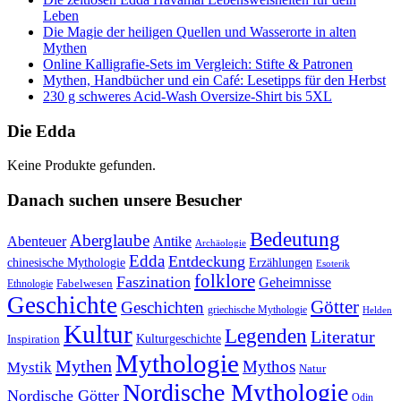
Leben
Die Magie der heiligen Quellen und Wasserorte in alten
Mythen
Online Kalligrafie‑Sets im Vergleich: Stifte & Patronen
Mythen, Handbücher und ein Café: Lesetipps für den Herbst
230 g schweres Acid-Wash Oversize-Shirt bis 5XL
Die Edda
Keine Produkte gefunden.
Danach suchen unsere Besucher
Bedeutung
Aberglaube
Abenteuer
Antike
Archäologie
Edda
Entdeckung
chinesische Mythologie
Erzählungen
Esoterik
folklore
Faszination
Geheimnisse
Fabelwesen
Ethnologie
Geschichte
Götter
Geschichten
griechische Mythologie
Helden
Kultur
Legenden
Literatur
Kulturgeschichte
Inspiration
Mythologie
Mythen
Mythos
Mystik
Natur
Nordische Mythologie
Nordische Götter
Odin