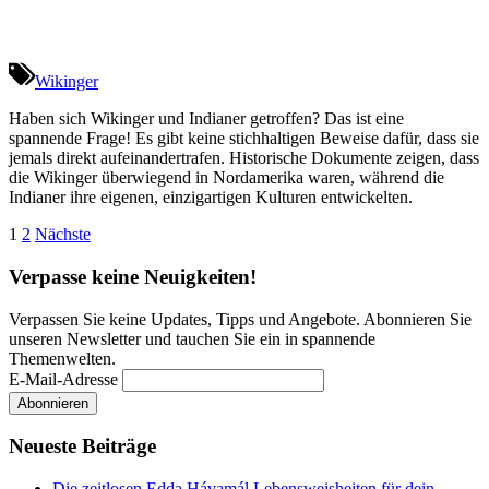
Wikinger
Haben sich Wikinger und Indianer getroffen? Das ist eine
spannende Frage! Es gibt keine stichhaltigen Beweise dafür, dass sie
jemals direkt aufeinandertrafen. Historische Dokumente zeigen, dass
die Wikinger überwiegend in Nordamerika waren, während die
Indianer ihre eigenen, einzigartigen Kulturen entwickelten.
Seitennummerierung
1
2
Nächste
der
Verpasse keine Neuigkeiten!
Beiträge
Verpassen Sie keine Updates, Tipps und Angebote. Abonnieren Sie
unseren Newsletter und tauchen Sie ein in spannende
Themenwelten.
E-Mail-Adresse
Neueste Beiträge
Die zeitlosen Edda Hávamál Lebensweisheiten für dein