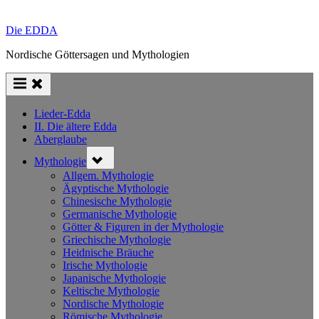
Die EDDA
Nordische Göttersagen und Mythologien
Lieder-Edda
II. Die ältere Edda
Aberglaube
Toggle
Mythologie
sub-
menu
Allgem. Mythologie
Ägyptische Mythologie
Chinesische Mythologie
Germanische Mythologie
Götter & Figuren in der Mythologie
Griechische Mythologie
Heidnische Bräuche
Irische Mythologie
Japanische Mythologie
Keltische Mythologie
Nordische Mythologie
Römische Mythologie