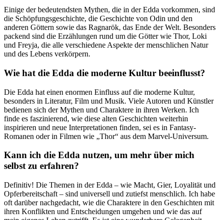
Einige der bedeutendsten ​Mythen, die in der Edda vorkommen, sind
die Schöpfungsgeschichte, die Geschichte von Odin und‍ den
anderen Göttern sowie das Ragnarök, ‍das⁢ Ende der Welt. Besonders
packend sind die Erzählungen⁢ rund um die Götter wie Thor, Loki
und Freyja, die alle verschiedene Aspekte der menschlichen Natur
und des Lebens verkörpern.
Wie hat⁤ die Edda ‌die ‍moderne Kultur beeinflusst?
Die Edda hat einen‌ enormen Einfluss auf‍ die moderne Kultur,
besonders in Literatur, Film und⁤ Musik. Viele Autoren⁤ und Künstler
bedienen sich der Mythen und Charaktere in ihren ‍Werken. Ich
finde ⁢es faszinierend, wie diese alten ⁤Geschichten weiterhin
inspirieren und neue Interpretationen finden, sei es in Fantasy-
Romanen oder in Filmen wie „Thor“ ‍aus dem Marvel-Universum.
Kann ich die Edda nutzen, um‌ mehr über mich
selbst zu ‍erfahren?
Definitiv! Die Themen ‍in der Edda –‍ wie Macht, Gier,⁤ Loyalität und
Opferbereitschaft – sind universell ⁣und zutiefst menschlich. Ich habe
oft darüber nachgedacht, ⁤wie die Charaktere in den Geschichten mit
ihren Konflikten und Entscheidungen umgehen und wie das ​auf