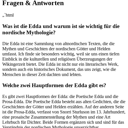
Fragen & Antworten
„`html
Was ist die Edda und warum ist sie wichtig für die
nordische Mythologie?
Die Edda ist eine Sammlung von ⁤altnordischen ⁢Texten, die die
Mythen und Geschichten ⁤der nordischen Götter‌ und Helden
umfasst. Ich finde sie besonders wichtig, weil sie ⁤uns einen tiefen
Einblick ‌in⁢ die kulturellen und‌ religiösen Überzeugungen der
Wikingerzeit ‍bietet. ⁤Die ​Edda ist nicht nur ein literarisches⁢ Werk,
sondern auch ein historisches Dokument, das ⁢uns zeigt, wie die⁣
Menschen in dieser Zeit dachten und lebten.
Welche zwei Hauptformen der ​Edda gibt es?
Es‌ gibt zwei Hauptformen der Edda: die⁣ Poetische Edda ​und die ​
Prosa-Edda. Die Poetische Edda ⁢besteht aus alten Gedichten, die die
Geschichten der Götter und Helden erzählen. Auf der anderen Seite
ist die Prosa-Edda, verfasst von Snorri Sturluson im 13. Jahrhundert,
eine prosaische Zusammenstellung der Mythen und eine Art
Lehrbuch für Dichter. Beide Formen ergänzen sich und⁤ sind für das
Verständnis der nordischen Mythologie unverzichtbar.