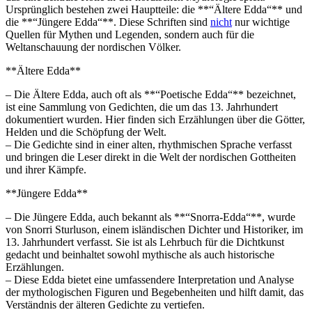
Ursprünglich bestehen zwei Hauptteile: ⁤die **“Ältere Edda“** und
die **“Jüngere Edda“**. Diese Schriften ⁤sind
nicht
nur wichtige
Quellen für‍ Mythen und Legenden, sondern auch für die
Weltanschauung der nordischen⁣ Völker.
**Ältere Edda**
– Die Ältere Edda, auch‍ oft als **“Poetische⁢ Edda“** bezeichnet,
ist eine Sammlung von Gedichten, die um das 13. Jahrhundert
dokumentiert wurden. Hier finden ⁤sich Erzählungen über die ​Götter,
Helden und‌ die Schöpfung der Welt.
– Die Gedichte sind in einer alten, rhythmischen Sprache verfasst‍
und bringen⁣ die Leser‌ direkt in die Welt ‍der nordischen Gottheiten
und ihrer Kämpfe.
**Jüngere Edda**
– Die ⁣Jüngere ‌Edda, auch bekannt als **“Snorra-Edda“**, wurde
von Snorri Sturluson, einem ⁢isländischen Dichter und Historiker, im‍
13. Jahrhundert verfasst. Sie ist als Lehrbuch für die Dichtkunst
gedacht und beinhaltet sowohl mythische als auch historische
Erzählungen.
– Diese Edda bietet eine umfassendere Interpretation und Analyse
der mythologischen Figuren und Begebenheiten und hilft ⁤damit, das
Verständnis der ⁢älteren ​Gedichte zu vertiefen.