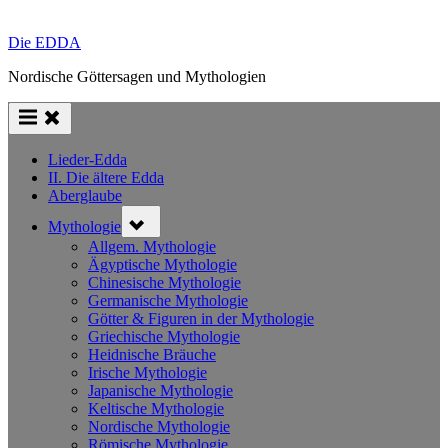
Die EDDA
Nordische Göttersagen und Mythologien
Lieder-Edda
II. Die ältere Edda
Aberglaube
Toggle
Mythologie
sub-
menu
Allgem. Mythologie
Ägyptische Mythologie
Chinesische Mythologie
Germanische Mythologie
Götter & Figuren in der Mythologie
Griechische Mythologie
Heidnische Bräuche
Irische Mythologie
Japanische Mythologie
Keltische Mythologie
Nordische Mythologie
Römische Mythologie