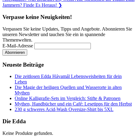
Post:
Jammern? Finde Es Heraus!
❯
Verpasse keine Neuigkeiten!
Verpassen Sie keine Updates, Tipps und Angebote. Abonnieren Sie
unseren Newsletter und tauchen Sie ein in spannende
Themenwelten.
E-Mail-Adresse
Neueste Beiträge
Die zeitlosen Edda Hávamál Lebensweisheiten für dein
Leben
Die Magie der heiligen Quellen und Wasserorte in alten
Mythen
Online Kalligrafie‑Sets im Vergleich: Stifte & Patronen
Mythen, Handbücher und ein Café: Lesetipps für den Herbst
230 g schweres Acid-Wash Oversize-Shirt bis 5XL
Die Edda
Keine Produkte gefunden.