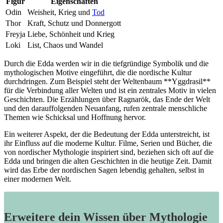
Figur
Eigenschaften
Odin
Weisheit, Krieg ​und
Tod
Thor
Kraft, Schutz und Donnergott
Freyja
Liebe, Schönheit‌ und Krieg
Loki
List, Chaos und Wandel
Durch die Edda werden wir in die tiefgründige Symbolik und die
mythologischen Motive‍ eingeführt, die ⁣die nordische Kultur
durchdringen. Zum Beispiel steht der Weltenbaum **Yggdrasil**
für die ⁣Verbindung aller Welten und ist ein zentrales Motiv in vielen
Geschichten. ⁣Die​ Erzählungen über Ragnarök, das ‌Ende der Welt
und den ​darauffolgenden Neuanfang, rufen zentrale menschliche​
Themen wie ​Schicksal und Hoffnung‌ hervor.
Ein weiterer Aspekt, der die Bedeutung der Edda unterstreicht, ist
ihr Einfluss auf die moderne Kultur. Filme, Serien ‌und Bücher, die
von nordischer⁤ Mythologie inspiriert sind,⁤ beziehen sich oft auf die⁢
Edda und bringen die alten Geschichten in die heutige Zeit. ‍Damit
wird das Erbe⁤ der nordischen Sagen lebendig gehalten, selbst in​
einer modernen Welt.
Erweitere dein Wissen über Mythologie