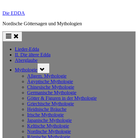
Die EDDA
Nordische Göttersagen und Mythologien
Lieder-Edda
II. Die ältere Edda
Aberglaube
Toggle
Mythologie
sub-
menu
Allgem. Mythologie
Ägyptische Mythologie
Chinesische Mythologie
Germanische Mythologie
Götter & Figuren in der Mythologie
Griechische Mythologie
Heidnische Bräuche
Irische Mythologie
Japanische Mythologie
Keltische Mythologie
Nordische Mythologie
Römische Mythologie