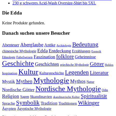
230 g schweres Acid-Wash Oversize-Shirt bis 5XL
Die Edda
Keine Produkte gefunden.
Danach suchen unsere Besucher
Bedeutung
Aberglaube
Abenteuer
Antike
Archäologie
Edda
Entdeckung
chinesische Mythologie
Erzählungen
Esoterik
folklore
Faszination
Geheimnisse
Fabelwesen
Ethnologie
Geschichte
Götter
Geschichten
griechische Mythologie
Helden
Kultur
Legenden
Literatur
Kulturgeschichte
Inspiration
Mythologie
Mythen
Mythos
Mystik
Natur
Nordische Mythologie
Nordische Götter
Odin
Spiritualität
Religion
Skandinavien
Sagen
skandinavische Kultur
Symbolik
Wikinger
Tradition
Sprache
Traditionen
Ägypten
Ägyptische Mythologie