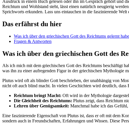
Ausdruck in einem Buch gelesen oder ihn im Gespräch gehört und dich gef
Reichtum⁣ und Wohlstand steht, ​lässt einen natürlich neugierig werden
Sprichworts erkunden. Lass uns‌ eintauchen in ‌die‌ faszinierende ⁣Wel
Das ⁤erfährst du​ hier
Was ich über den ⁢griechischen Gott des Reichtums⁤ gelernt hab
Fragen & Antworten
Was ich ‌über den griechischen Gott des⁤ R
Als ich mich mit dem griechischen Gott des Reichtums beschäftigt habe, 
was⁢ ihn​ zu einer aufregenden Figur in der griechischen⁣ Mythologie 
Plutus wird oft als blinder Gott beschrieben, ‍der unabhängig von Mora
nicht oft auch blind ​macht. In vielen Geschichten wird‌ deutlich, da
Reichtum ‍bringt Macht:
Oft wird in der Mythologie dargestellt
Die Gleichheit⁢ des Reichtums:
Plutus zeigt, dass ⁤Reichtum nic
Lehren über Genügsamkeit:
Manchmal habe‌ ich das Gefühl, ​d
Eine faszinierende ​Eigenschaft von‌ Plutus ist, ‌dass er ​oft mit dem 
sondern auch in Freundschaften, Erfahrungen und ⁤Wissen. Diese Perspek