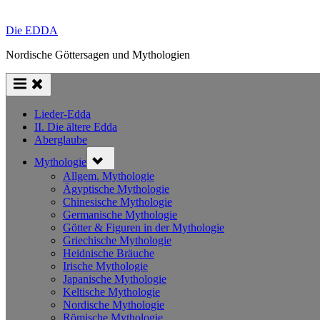
Die EDDA
Nordische Göttersagen und Mythologien
Lieder-Edda
II. Die ältere Edda
Aberglaube
Toggle
Mythologie
sub-
menu
Allgem. Mythologie
Ägyptische Mythologie
Chinesische Mythologie
Germanische Mythologie
Götter & Figuren in der Mythologie
Griechische Mythologie
Heidnische Bräuche
Irische Mythologie
Japanische Mythologie
Keltische Mythologie
Nordische Mythologie
Römische Mythologie