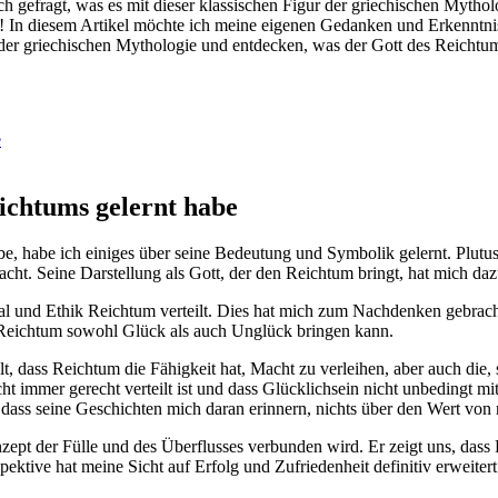
ragt, was es mit‌ dieser⁤ klassischen ​Figur der griechischen Mythologie
! In diesem Artikel⁢ möchte ich meine eigenen Gedanken und Erkenntnisse 
t der ⁤griechischen Mythologie und entdecken, was der Gott​ des Reichtum
e
eichtums gelernt habe
habe‍ ich ⁢einiges ​über ⁢seine‍ Bedeutung und Symbolik‍ gelernt.⁢ Plutus,
macht. Seine Darstellung als Gott, ⁢der den Reichtum bringt,​ hat mich ⁤
l und Ethik Reichtum verteilt.‌ Dies⁣ hat mich zum ‌Nachdenken gebracht,
ss Reichtum ⁢sowohl Glück als auch⁢ Unglück bringen kann.
, dass ‍Reichtum​ die ‍Fähigkeit ⁢hat, Macht ‌zu verleihen, aber auch die,
ht immer gerecht ⁣verteilt‍ ist und dass Glücklichsein ‍nicht unbedingt mi
ass seine Geschichten mich ⁤daran‌ erinnern, nichts über‌ den Wert​ von
Konzept der Fülle und ‍des Überflusses verbunden wird. Er zeigt uns, das
tive hat ⁣meine Sicht auf Erfolg und ​Zufriedenheit ‌definitiv erweitert