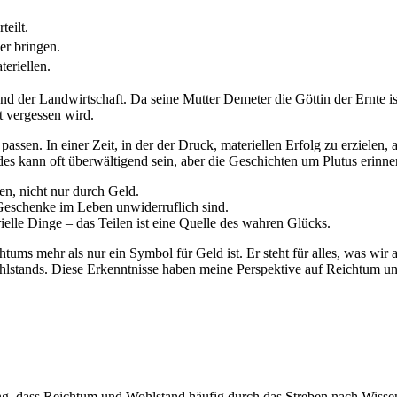
eilt.
r bringen.
teriellen.
nd der‌ Landwirtschaft. Da seine Mutter​ Demeter die Göttin der Ernte ist
ht vergessen wird.
ssen.‍ In⁢ einer Zeit, in der der Druck, materiellen Erfolg zu erzielen, 
es ‌kann oft überwältigend sein, ⁢aber die Geschichten um Plutus erinne
en, ‌nicht nur durch Geld.
 Geschenke‍ im ​Leben unwiderruflich sind.
ielle‍ Dinge – das Teilen‍ ist eine Quelle des ⁣wahren Glücks.
ums mehr als nur ein Symbol​ für ‍Geld ist. Er steht für alles, was wir al
tands. Diese​ Erkenntnisse​ haben meine Perspektive‍ auf Reichtum und E
ung, dass Reichtum und‌ Wohlstand häufig durch ‍das ⁢Streben ‍nach Wis