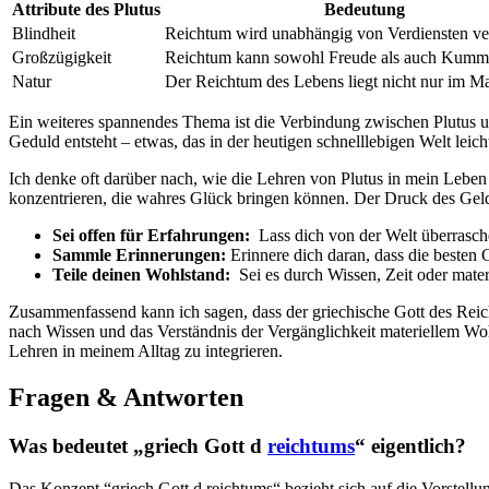
Attribute des Plutus
Bedeutung
Blindheit
Reichtum wird unabhängig von Verdiensten vert
Großzügigkeit
Reichtum kann sowohl Freude als auch Kumme
Natur
Der ⁣Reichtum des Lebens liegt ⁢nicht nur⁢ im Ma
Ein weiteres‍ spannendes‌ Thema ‍ist die Verbindung zwischen⁢ Plutus u
Geduld entsteht – etwas, das in‍ der heutigen schnelllebigen ‌Welt leic
Ich‍ denke oft darüber nach, wie die ⁢Lehren von Plutus in mein Leben pa
konzentrieren,⁢ die wahres‌ Glück bringen können. Der Druck des Geld
Sei offen für‍ Erfahrungen:
⁢ Lass dich von der⁣ Welt⁢ überrasch
Sammle Erinnerungen:
Erinnere dich ‌daran, dass die​ besten⁣
Teile deinen ‍Wohlstand:
⁣ Sei es durch Wissen, Zeit oder mater
Zusammenfassend ⁢kann ⁢ich ‍sagen, dass der ⁢griechische Gott des Reicht
nach Wissen⁣ und das Verständnis der Vergänglichkeit materiellem Wohls
Lehren in meinem Alltag zu integrieren.
Fragen & Antworten
Was bedeutet‌ „griech Gott d
reichtums
“ eigentlich?
Das Konzept ⁢“griech Gott⁣ d reichtums“ bezieht sich auf die Vorstell