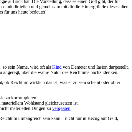
 auf sich hat. Die Vorstellung, dass es⁢ einen Gott gibt, der für‍
mit dir ​teilen‍ und gemeinsam mit dir‌ die Hintergründe ⁣dieses alten⁣
s für⁣ uns heute bedeutet!
 so sein⁤ Name, ‌wird oft als
Kind
von ‍Demeter und Iasion ⁤dargestellt,
dazu angeregt, über die wahre Natur des ​Reichtums nachzudenken.
 ob Reichtum wirklich‌ das ist, was er zu sein scheint oder ob‌ er
 sie zu korrumpieren.
t materiellem Wohlstand​ gleichzusetzen ist.
 ‍nicht-materiellen Dingen zu
vergessen
.
s Reichtum umfangreich⁢ sein kann – nicht⁣ nur in Bezug auf Geld,
.