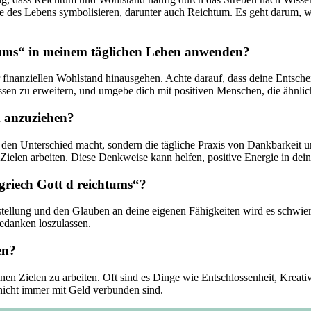
ekte⁢ des Lebens symbolisieren, darunter auch Reichtum. Es geht⁣ darum
chtums“ in meinem täglichen Leben anwenden?
r finanziellen Wohlstand‌ hinausgehen. Achte darauf, dass ‌deine Entsch
sen zu erweitern,​ und⁢ umgebe ⁢dich mit positiven ⁢Menschen,⁤ die ähnlich
m anzuziehen?
, das den Unterschied macht, sondern die tägliche Praxis ‌von Dankbarkei
ielen ‍arbeiten. Diese Denkweise kann ‌helfen, positive Energie in⁣ dein
griech Gott⁢ d ⁢reichtums“? ​
stellung und⁢ den Glauben an ​deine eigenen Fähigkeiten wird es schwier
edanken loszulassen.
en?
nen ‍Zielen zu arbeiten. ⁣Oft sind es Dinge wie Entschlossenheit, Kreativi
nicht ‍immer mit Geld verbunden sind.