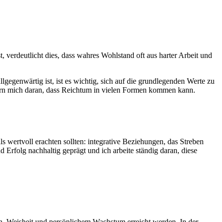
, verdeutlicht dies, dass wahres Wohlstand oft aus​ harter Arbeit und
allgegenwärtig ist, ist es ​wichtig, sich auf die grundlegenden Werte zu
rn ⁣mich daran,⁣ dass Reichtum in vielen ​Formen kommen ⁤kann.
s wertvoll ‌erachten sollten: ‍integrative ⁢Beziehungen,‌ das Streben
rfolg ​nachhaltig geprägt ⁣und ich arbeite ständig daran, ‍diese
sen, Weisheit und persönlichem Wachstum erreicht werden. In der