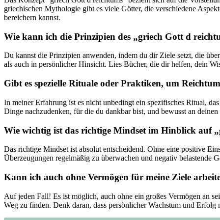
griechischen Mythologie ⁤gibt ​es viele Götter, ‍die verschiedene Asp
bereichern kannst.
Wie kann ich die‌ Prinzipien‍ des „griech Gott d rei
Du kannst die Prinzipien⁤ anwenden, indem du dir Ziele‍ setzt, die übe
als auch in persönlicher Hinsicht. Lies Bücher, die dir helfen, dein Wis
Gibt es spezielle Rituale oder Praktiken, um Reichtu
In meiner Erfahrung ist⁣ es ‌nicht ‌unbedingt ein spezifisches ⁢Ritual
Dinge ‌nachzudenken, für die du dankbar bist, und ​bewusst an deinen Z
Wie wichtig‌ ist ‌das ‌richtige Mindset im Hinblick auf „
Das richtige Mindset ist absolut entscheidend. Ohne eine positive ‌Ein
Überzeugungen regelmäßig zu ‌überwachen und negativ belastende G
Kann ich auch ohne Vermögen für meine ‌Ziele arbeit
Auf jeden Fall! Es ist ⁣möglich, auch ohne ein ⁣großes​ Vermögen ⁣an sei
Weg⁢ zu ⁤finden. Denk daran, ​dass⁣ persönlicher Wachstum und Erfolg 