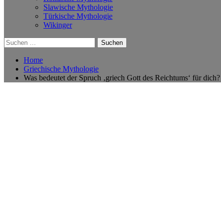
Slawische Mythologie
Türkische Mythologie
Wikinger
Suchen
nach:
Home
Griechische Mythologie
Was bedeutet der Spruch ‚griech Gott des Reichtums‘ für dich?