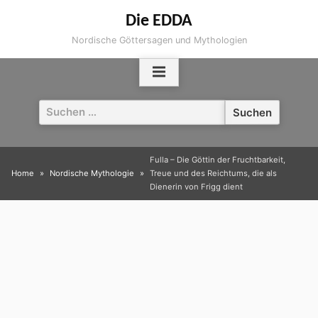
Skip
Die EDDA
to
Nordische Göttersagen und Mythologien
content
Suchen
nach:
Fulla – Die Göttin der Fruchtbarkeit,
Home
Nordische Mythologie
Treue und des Reichtums, die als
Dienerin von Frigg dient