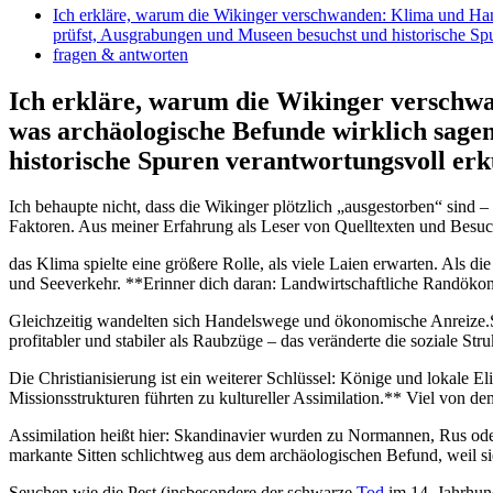
Ich erkläre, warum die Wikinger verschwanden: Klima und Hand
prüfst, Ausgrabungen und Museen besuchst und historische Sp
fragen & antworten
Ich erkläre, ⁢warum die Wikinger verschwa
was archäologische Befunde wirklich sagen
historische Spuren verantwortungsvoll er
Ich behaupte nicht, dass die Wikinger plötzlich „ausgestorben“ sin
Faktoren. Aus ​meiner Erfahrung als Leser von Quelltexten und Besu
das ‌Klima spielte eine größere Rolle, als viele Laien erwarten. Als di
und‍ Seeverkehr. **Erinner dich daran: Landwirtschaftliche Randök
Gleichzeitig wandelten sich Handelswege und ökonomische Anreize.St
profitabler und stabiler als Raubzüge – das veränderte ‍die soziale St
Die Christianisierung ist ein weiterer Schlüssel: Könige und lokale E
Missionsstrukturen führten zu kultureller Assimilation.**⁤ Viel von d
Assimilation heißt hier: Skandinavier wurden zu Normannen, Rus oder
markante Sitten schlichtweg aus dem archäologischen Befund, weil sie
Seuchen wie die Pest (insbesondere der schwarze
Tod
im 14.​ Jahrhu