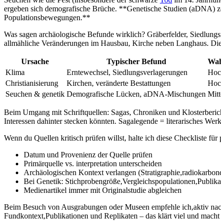
ergeben sich demografische Brüche. **Genetische Studien (aDNA) zeig
Populationsbewegungen.**
Was sagen archäologische Befunde wirklich? ‍Gräberfelder, Siedlungsr
⁤allmähliche ⁢Veränderungen im Hausbau, Kirche neben Langhaus. Dies
Ursache
Typischer Befund
Wah
Klima
Erntewechsel, Siedlungsverlagerungen
Hoc
Christianisierung
Kirchen, veränderte Bestattungen
Hoc
Seuchen & genetik
Demografische Lücken, aDNA-Mischungen
Mitt
Beim Umgang mit ⁤Schriftquellen: Sagas, ⁤Chroniken und Klosterberich
Interessen‍ dahinter stecken könnten. Sagalegende =⁤ literarisches ⁣Werk
Wenn du⁣ Quellen kritisch prüfen ‌willst, halte ich ​diese Checkliste ⁢für 
Datum und Provenienz der Quelle prüfen
Primärquelle vs. interpretation unterscheiden
Archäologischen Kontext verlangen (Stratigraphie,radiokarbon
Bei Genetik: Stichprobengröße,Vergleichspopulationen,Publikat
Medienartikel immer mit Originalstudie ‍abgleichen
Beim Besuch von Ausgrabungen oder Museen ‍empfehle ich,aktiv nachz
Fundkontext,Publikationen und Replikaten – das klärt viel und mach