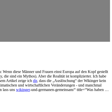
n: Wenn diese Männer und⁣ Frauen einst⁣ Europa auf den Kopf gestellt
ie sind ein Mythos). Aber die Realität ist komplizierter. Ich habe
sem Artikel zeige ich
dir
, dass die „Auslöschung“ der Wikinger kein
, klimatischen und wirtschaftlichen Veränderungen ⁤- und manchmal
n lass uns
wikinger
-und-germanen-gemeinsam/“ title=“Was haben …