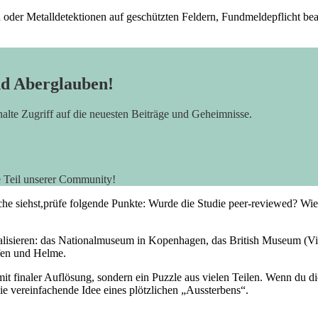
oder Metalldetektionen auf geschützten Feldern, Fundmeldepflicht bea
nd Aberglauben!
rhalte Zugriff auf die neuesten Beiträge und Geheimnisse.
e Teil unserer Community!
siehst,prüfe folgende Punkte: Wurde ‌die Studie peer-reviewed? Wie gr
ualisieren: das Nationalmuseum in Kopenhagen, das British Museum ⁢(V
fen und Helme.
mit finaler Auflösung, sondern ⁢ein Puzzle aus vielen Teilen. Wenn du di
ie vereinfachende Idee eines plötzlichen „Aussterbens“.