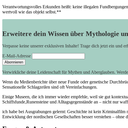
Verantwortungsvolles Erkunden heißt: keine illegalen Fundbergungen 
wertvoll wie das objekt selbst.**
Erweitere dein Wissen über Mythologie u
Verpasse keine unserer exklusiven Inhalte! Trage dich jetzt ein und e
E-Mail-Adresse
Verwirkliche deine Leidenschaft für Mythen und Aberglauben. Werd
Wenn du Medienberichte über neue Funde oder genetische Durchbrüche⁣ 
Sensationelle Schlagzeilen sind oft Vereinfachungen.
Einige Museen, die ich immer wieder empfehle, weil sie gut kontext
Schiffsfunde,Runensteine und Alltagsgegenstände an – nicht nur waf
ich⁣ habe bei Ausgrabungen gelernt: Geschichte ist kein Kriminalfilm 
Entwicklung der ⁢nordischen Gesellschaften⁣ besser verstehen – ohne d