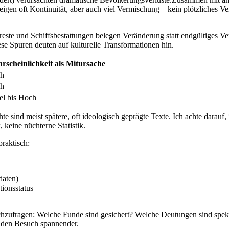
en ​oft Kontinuität, aber auch ⁣viel Vermischung⁢ – kein ​plötzliches
este und Schiffsbestattungen belegen Veränderung statt endgültiges Ve
e Spuren deuten auf kulturelle Transformationen hin.
rscheinlichkeit ‍als Mitursache
h
h
el bis Hoch
te sind meist spätere, oft ideologisch geprägte Texte. Ich achte ⁤dar
, keine nüchterne Statistik.
praktisch:
daten)
ionsstatus
ufragen: Welche Funde sind gesichert? Welche Deutungen sind spekulat
t den Besuch spannender.