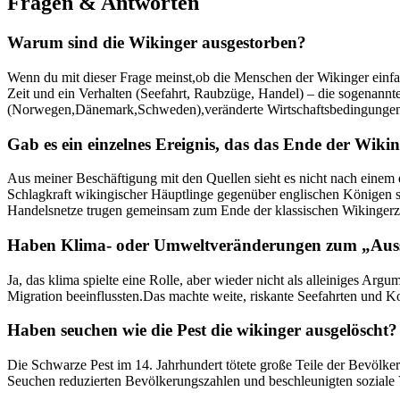
Fragen & Antworten
Warum sind die Wikinger ausgestorben?
Wenn du mit dieser Frage meinst,ob die Menschen der Wikinger einfach‌
Zeit⁤ und ein Verhalten (Seefahrt, Raubzüge, Handel) – die sogenannte 
(Norwegen,Dänemark,Schweden),veränderte Wirtschaftsbedingungen und 
Gab es ein einzelnes Ereignis, das das Ende der Wikin
Aus meiner Beschäftigung mit den Quellen sieht es nicht nach einem e
Schlagkraft wikingischer Häuptlinge gegenüber englischen Königen sc
Handelsnetze trugen gemeinsam zum Ende der klassischen Wikingerz
Haben Klima- oder Umweltveränderungen zum „Ausst
Ja, das klima spielte eine Rolle, aber wieder nicht als alleiniges Ar
Migration beeinflussten.Das machte ⁤weite, riskante Seefahrten⁣ und Ko
Haben seuchen wie die Pest die wikinger ausgelöscht?
Die Schwarze Pest im 14. Jahrhundert tötete große Teile der Bevölkerun
Seuchen reduzierten Bevölkerungszahlen und beschleunigten soziale Ver