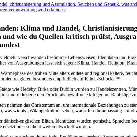
el, christianisierung und Assimilation, Seuchen und Genetik, ‍was arc
uren verantwortungsvoll erkundest
nden: Klima und Handel, ⁤Christianisierung 
‍ und wie du Quellen kritisch prüfst, Ausg
kundest
d – vielmehr verschwanden bestimmte Lebensweisen, Identitäten und Pr
cher von Ausgrabungen lässt sich sagen: ‍Klima, Handel, Religion, Kr
e Wärmephase⁢ des frühen Mittelalters endete und ⁣regional kältere, feuch
onomien reagieren besonders empfindlich auf Klima-Schocks.**
ädte wie Hedeby, Birka oder Dublin⁣ wurden zu Handelszentren, Münzge
ruktur und reduzierte den Druck, als‍ bewaffnete ‌krieger auf Raubzüge z
liten nahmen das Christentum an, um internationale Beziehungen zu stär
em, was wir als „Wikingerkultur“ sehen, war offen für anpassung‍ – und
 dänisch-englischen Eliten. Identitäten wurden gemischt, Sprachen be
 ersetzt oder schlicht weiterentwickelt wurden.
ndert) verursachten dramatische Bevölkerungsverluste.Zusammen mit a