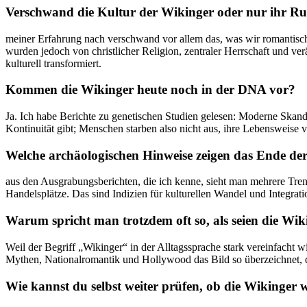
Verschwand die Kultur der Wikinger oder nur ihr Ru
meiner Erfahrung nach verschwand vor allem das, was ‍wir romantisch 
wurden jedoch von christlicher Religion, zentraler⁣ Herrschaft und ve
kulturell transformiert.
Kommen die Wikinger heute noch ⁤in der DNA vor?
Ja. Ich habe Berichte zu ‌genetischen Studien gelesen: Moderne Skandi
Kontinuität gibt; Menschen starben also nicht aus, ihre Lebensweise v
Welche archäologischen ⁢Hinweise zeigen das Ende de
aus ‌den Ausgrabungsberichten, die⁣ ich kenne, sieht man mehrere Tr
Handelsplätze. Das sind Indizien für kulturellen Wandel und Integrati
Warum spricht man trotzdem oft so, als seien‍ die W
Weil der Begriff „Wikinger“ in der Alltagssprache stark vereinfacht
⁤Mythen, Nationalromantik und Hollywood das ⁣Bild so ⁣überzeichnet, da
Wie kannst du selbst weiter prüfen, ob die Wikinger 