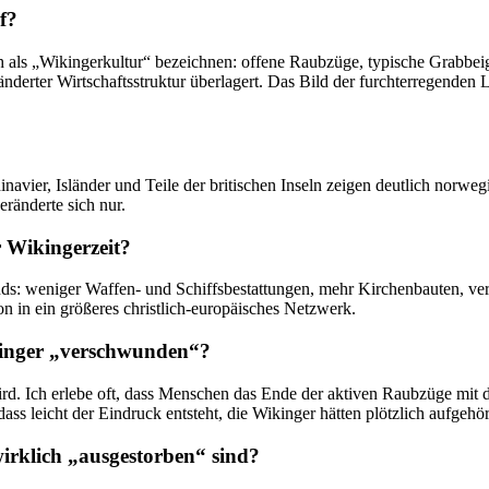
f?
als „Wikingerkultur“⁣ bezeichnen: offene Raubzüge, typische Grabbeigab
ränderter Wirtschaftsstruktur überlagert. Das⁤ Bild der furchterregend
navier, Isländer ⁣und Teile der britischen Inseln zeigen deutlich norwe
eränderte sich nur.
r Wikingerzeit?
ends: weniger Waffen- und Schiffsbestattungen, mehr Kirchenbauten, v
on in ein größeres christlich-europäisches Netzwerk.
ikinger „verschwunden“?
 wird. Ich erlebe oft, dass Menschen das Ende der aktiven Raubzüge m
ss leicht der‌ Eindruck entsteht, die Wikinger hätten plötzlich aufgehört
wirklich „ausgestorben“ sind?