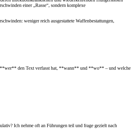
 Verschwinden einer „Rasse“, sondern komplexe
rschwinden:⁢ weniger reich ausgestattete Waffenbestattungen,
auf, **wer** den Text verfasst hat, **wann** und **wo** – und welche
iv? ​Ich nehme oft an ⁣Führungen teil und frage gezielt nach