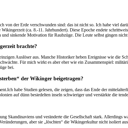
 von der Erde verschwunden sind: das ist nicht so.⁢ Ich habe viel darü
Wikingerzeit (ca. 8.-11. Jahrhundert). Diese Epoche endete schrittweise
sinkende Motivation für Raubzüge. Die Leute selbst gingen nicht ‌aus
gerzeit brachte?
inzigen Auslöser aus. Manche Historiker heben Ereignisse wie die Schla
hwächte. Für mich wirkt es aber ‌eher wie ein Zusammenspiel:‌ militär
üge bei.
erben“ der Wikinger beigetragen?
gument.Ich habe Studien gelesen, die zeigen, dass das Ende der mittela
lonien auf dünn besiedelten⁤ inseln schwieriger und verstärkte ‌die ten
g ⁢Skandinaviens ‍und⁤ veränderte die Gesellschaft stark. Allerdings war
änderungen, aber sie „löschten“ die Wikingerkultur⁣ nicht isoliert aus