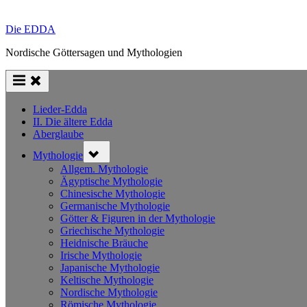
Die EDDA
Nordische Göttersagen und Mythologien
Lieder-Edda
II. Die ältere Edda
Aberglaube
Toggle
Mythologie
sub-
menu
Allgem. Mythologie
Ägyptische Mythologie
Chinesische Mythologie
Germanische Mythologie
Götter & Figuren in der Mythologie
Griechische Mythologie
Heidnische Bräuche
Irische Mythologie
Japanische Mythologie
Keltische Mythologie
Nordische Mythologie
Römische Mythologie