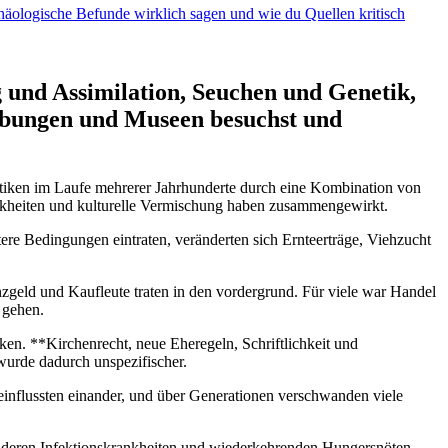
häologische Befunde wirklich sagen und wie du Quellen kritisch
und Assimilation, Seuchen‌ und‍ Genetik,
rabungen​ und Museen besuchst und
aktiken im Laufe mehrerer Jahrhunderte durch eine Kombination von
ankheiten und kulturelle Vermischung haben zusammengewirkt.
tere Bedingungen ⁤eintraten, veränderten sich Ernteerträge,‌ Viehzucht
ld und ⁢Kaufleute traten in den vordergrund. Für viele​ war Handel
u gehen.
ken. **Kirchenrecht, neue Eheregeln, Schriftlichkeit​ und
 wurde dadurch unspezifischer.
einflussten einander, und über Generationen verschwanden viele
nderen Infektionskrankheiten und wiederkehrenden Hungersnöten