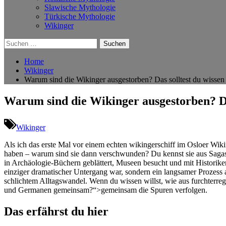
Slawische Mythologie
Türkische Mythologie
Wikinger
Suchen
nach:
Home
Wikinger
Warum sind die Wikinger ausgestorben? Das solltest du wissen
Warum sind die Wikinger ausgestorben? Da
Wikinger
Als ich⁣ das erste Mal vor einem echten wikingerschiff im Osloer Wik
haben – ​warum sind sie dann verschwunden? Du kennst sie aus Sagas, 
in Archäologie‑Büchern geblättert, Museen besucht und mit Historikeri
einziger dramatischer Untergang war, sondern ein langsamer Prozess au
schlichtem Alltagswandel. Wenn du wissen willst, wie aus‍ furchterr
und Germanen gemeinsam?“>gemeinsam die Spuren verfolgen.
Das erfährst du hier