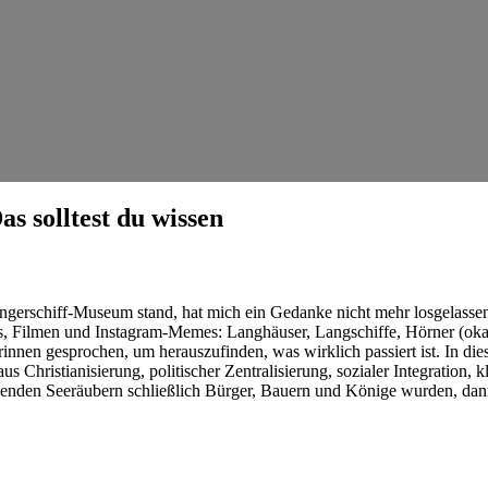
s solltest du wissen
ingerschiff-Museum stand, hat ⁢mich ein Gedanke nicht mehr losgelasse
Filmen und Instagram‑Memes: ⁤Langhäuser, Langschiffe, Hörner (okay, d
nnen gesprochen, ⁢um herauszufinden, was wirklich passiert ist. In die
s Christianisierung, politischer ⁢Zentralisierung, sozialer Integration
egenden Seeräubern schließlich Bürger, Bauern und ‌Könige wurden, dan