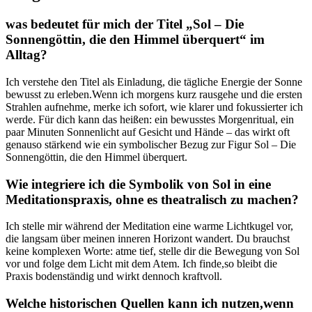
was bedeutet für mich ⁤der Titel „Sol – Die
Sonnengöttin, die den Himmel überquert“ im
Alltag?
Ich​ verstehe den Titel ​als ‍Einladung, die tägliche Energie der Sonne
bewusst zu‌ erleben.Wenn ich morgens ⁤kurz rausgehe und ‌die ersten
Strahlen aufnehme, merke ich ​sofort, wie klarer und fokussierter ich
werde. Für ​dich kann das heißen: ⁢ein bewusstes Morgenritual,​ ein
paar Minuten Sonnenlicht auf ⁣Gesicht und Hände – das wirkt oft
genauso stärkend wie​ ein ‌symbolischer Bezug zur Figur Sol – Die
Sonnengöttin, die ⁤den⁢ Himmel überquert.
Wie integriere ich die⁤ Symbolik von Sol in eine
Meditationspraxis, ohne es theatralisch zu machen?
Ich stelle mir während der ​Meditation eine warme Lichtkugel ⁤vor,
die langsam über ​meinen inneren Horizont wandert. Du​ brauchst
⁤keine komplexen Worte: atme tief, stelle dir die Bewegung von Sol
vor und folge dem⁤ Licht mit dem Atem. Ich finde,so bleibt die
Praxis bodenständig ⁤und⁢ wirkt ‍dennoch kraftvoll.
Welche historischen Quellen kann ⁤ich nutzen,wenn