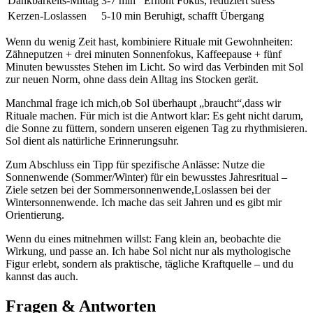
Dankbarkeits-Mittag
3-7 min
Erhöht Fokus, reduziert stress
Kerzen-Loslassen
5-10 ⁣min
Beruhigt, schafft Übergang
Wenn ‌du wenig Zeit hast, kombiniere⁤ Rituale mit Gewohnheiten:
‌Zähneputzen + drei ⁣minuten Sonnenfokus,​ Kaffeepause + fünf
Minuten bewusstes Stehen im Licht. So‍ wird das Verbinden mit Sol
zur neuen Norm, ohne dass dein Alltag ins Stocken gerät.
Manchmal frage ich mich,ob Sol überhaupt „braucht“,dass wir‍
Rituale‍ machen. ⁢Für mich ‌ist die Antwort klar: Es geht⁣ nicht darum,
die Sonne zu füttern, sondern unseren eigenen ⁢Tag zu rhythmisieren.
Sol dient als⁢ natürliche Erinnerungsuhr.
Zum Abschluss⁤ ein⁢ Tipp für spezifische Anlässe: Nutze die
Sonnenwende (Sommer/Winter) für ein​ bewusstes ⁣Jahresritual –
Ziele setzen bei⁣ der‍ Sommersonnenwende,Loslassen bei der
Wintersonnenwende. ⁣Ich mache das seit Jahren und es gibt mir
Orientierung.
Wenn du eines‌ mitnehmen‍ willst: Fang klein an, beobachte die
Wirkung, und passe an. Ich habe Sol nicht nur als mythologische
Figur erlebt, sondern als praktische, tägliche Kraftquelle – und du
kannst das auch.
Fragen ⁢& Antworten