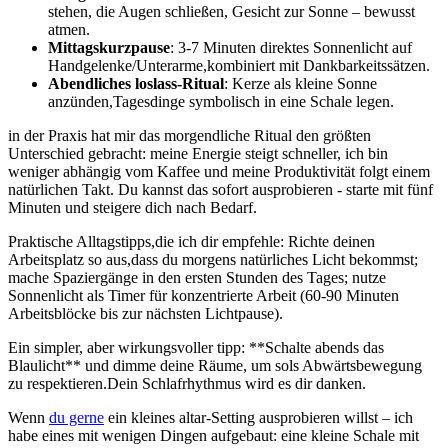
stehen, die Augen schließen, Gesicht zur Sonne – bewusst
atmen.
Mittagskurzpause
:​ 3-7 Minuten direktes Sonnenlicht auf
Handgelenke/Unterarme,kombiniert mit Dankbarkeitssätzen.
Abendliches loslass-Ritual
:‍ Kerze als kleine Sonne
anzünden,Tagesdinge ​symbolisch⁣ in eine ‍Schale legen.
in der Praxis hat mir das morgendliche Ritual den größten
Unterschied gebracht: meine ‍Energie steigt schneller, ich bin
weniger abhängig vom Kaffee und meine⁢ Produktivität folgt‍ einem
natürlichen Takt. Du kannst das sofort ausprobieren -⁣ starte mit fünf
Minuten und steigere dich‌ nach Bedarf.
Praktische Alltagstipps,die ich dir empfehle: Richte deinen
Arbeitsplatz ‍so aus,dass du morgens natürliches Licht bekommst;
mache Spaziergänge in den ersten Stunden des Tages; nutze
Sonnenlicht als Timer für konzentrierte Arbeit (60-90 Minuten
Arbeitsblöcke bis zur nächsten Lichtpause).
Ein simpler, aber wirkungsvoller tipp: **Schalte abends das
Blaulicht** und dimme deine Räume, um ⁢sols Abwärtsbewegung
zu respektieren.Dein Schlafrhythmus wird es dir danken.
Wenn‍
du gerne
ein kleines altar-Setting ausprobieren willst‍ – ich
habe eines⁢ mit wenigen ⁣Dingen aufgebaut: eine kleine Schale mit