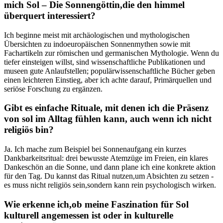
mich Sol – Die Sonnengöttin,die den himmel
überquert interessiert?
Ich beginne meist mit⁣ archäologischen und mythologischen
Übersichten zu indoeuropäischen Sonnenmythen sowie mit
Fachartikeln zur römischen und⁢ germanischen Mythologie. Wenn du
tiefer ⁢einsteigen willst,‍ sind wissenschaftliche Publikationen und
museen ⁤gute Anlaufstellen; populärwissenschaftliche Bücher geben
einen leichteren Einstieg, aber ich achte darauf, Primärquellen und
seriöse Forschung zu‍ ergänzen.
Gibt es einfache Rituale, mit denen ich⁤ die Präsenz
von sol⁢ im Alltag fühlen kann, auch wenn ich⁤ nicht
religiös bin?
Ja. Ich mache zum Beispiel bei ⁣Sonnenaufgang ⁢ein kurzes​
Dankbarkeitsritual: drei bewusste Atemzüge im Freien, ein klares
Dankeschön an‌ die⁤ Sonne, und dann⁢ plane ich‌ eine konkrete aktion ​
für‌ den Tag. Du kannst das⁣ Ritual⁣ nutzen,um⁣ Absichten‍ zu setzen ⁣-
es muss nicht religiös⁤ sein,sondern kann rein psychologisch wirken.
Wie erkenne ich,ob ‍meine Faszination für Sol
kulturell angemessen ⁢ist oder in kulturelle