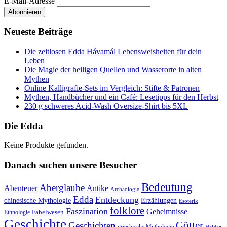
E-Mail-Adresse
Neueste Beiträge
Die zeitlosen Edda Hávamál Lebensweisheiten für dein
Leben
Die Magie der heiligen Quellen und Wasserorte in alten
Mythen
Online Kalligrafie‑Sets im Vergleich: Stifte & Patronen
Mythen, Handbücher und ein Café: Lesetipps für den Herbst
230 g schweres Acid-Wash Oversize-Shirt bis 5XL
Die Edda
Keine Produkte gefunden.
Danach suchen unsere Besucher
Bedeutung
Aberglaube
Abenteuer
Antike
Archäologie
Edda
Entdeckung
chinesische Mythologie
Erzählungen
Esoterik
folklore
Faszination
Geheimnisse
Fabelwesen
Ethnologie
Geschichte
Götter
Geschichten
griechische Mythologie