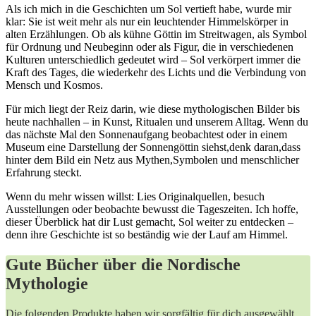
Als ich‌ mich in die Geschichten um Sol vertieft habe, wurde mir
klar: Sie ‌ist weit mehr als ​nur ein leuchtender Himmelskörper in
alten Erzählungen. Ob als kühne Göttin ⁢im Streitwagen, als‍ Symbol
für Ordnung ‌und Neubeginn⁣ oder als Figur, die in verschiedenen
Kulturen unterschiedlich gedeutet wird – Sol verkörpert immer die
Kraft des Tages, die wiederkehr ⁣des Lichts und die ‌Verbindung von
Mensch und Kosmos.
Für mich liegt der Reiz darin, wie ⁣diese mythologischen Bilder bis
heute nachhallen – in Kunst, Ritualen⁢ und unserem Alltag. Wenn du
das nächste Mal den Sonnenaufgang⁣ beobachtest oder in einem
Museum eine ⁤Darstellung der Sonnengöttin siehst,denk daran,dass
hinter dem Bild ein Netz aus⁢ Mythen,Symbolen und menschlicher
Erfahrung ‌steckt.
Wenn du mehr wissen ⁣willst: Lies Originalquellen, besuch
Ausstellungen oder beobachte bewusst⁢ die Tageszeiten.⁤ Ich⁣ hoffe,
dieser Überblick hat dir‌ Lust⁢ gemacht, Sol weiter⁣ zu entdecken –
denn ihre Geschichte ist so beständig wie der Lauf am Himmel.
Gute Bücher über die Nordische
Mythologie
Die folgenden Produkte haben wir sorgfältig für dich ausgewählt.