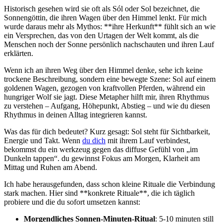
Historisch gesehen wird sie oft als Sól oder Sol bezeichnet, die
Sonnengöttin, die ihren Wagen über den ‍Himmel lenkt. Für mich
wurde daraus mehr⁢ als Mythos: ⁢**ihre⁢ Herkunft** fühlt sich an wie
ein‌ Versprechen, das von den ​Urtagen ‍der Welt kommt, als die ​
Menschen noch der Sonne persönlich nachschauten⁣ und ihren Lauf
erklärten.
Wenn ich an‌ ihren Weg über​ den Himmel denke, sehe ich keine
trockene Beschreibung, sondern eine bewegte Szene: ‍Sol ⁣auf einem
goldenen Wagen, gezogen von ⁢kraftvollen Pferden,⁣ während ​ein
hungriger Wolf⁢ sie jagt. Diese Metapher ⁤hilft⁣ mir, ihren Rhythmus
zu verstehen – Aufgang, Höhepunkt, Abstieg – und wie du diesen
Rhythmus in deinen Alltag‍ integrieren kannst.
Was das für dich ⁤bedeutet?‍ Kurz gesagt: Sol steht für Sichtbarkeit,
Energie‌ und Takt. Wenn
du dich
mit ihrem⁢ Lauf​ verbindest,
bekommst du ein werkzeug gegen das diffuse‍ Gefühl von „im
Dunkeln tappen“. du gewinnst Fokus am Morgen, Klarheit am
Mittag und Ruhen am Abend.
Ich habe herausgefunden, dass schon kleine Rituale ⁤die Verbindung
stark machen.⁤ Hier sind **konkrete​ Rituale**, die⁣ ich täglich
⁢probiere und​ die​ du sofort umsetzen kannst:
Morgendliches Sonnen-Minuten-Ritual
: ⁤5-10 minuten still