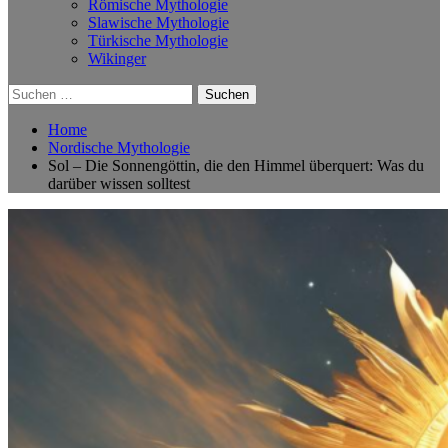
Römische Mythologie
Slawische Mythologie
Türkische Mythologie
Wikinger
Suchen
nach:
Home
Nordische Mythologie
Sol – Die Sonnengöttin, die den Himmel überquert: Was du
darüber wissen solltest