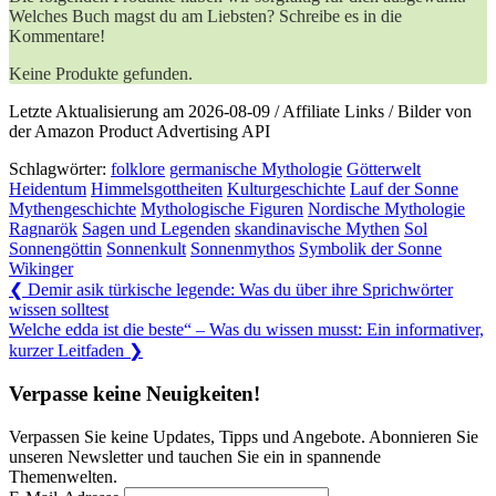
Welches Buch magst du am Liebsten? Schreibe es in die
Kommentare!
Keine Produkte gefunden.
Letzte Aktualisierung am 2026-08-09 / Affiliate Links / Bilder von
der Amazon Product Advertising API
Schlagwörter:
folklore
germanische Mythologie
Götterwelt
Heidentum
Himmelsgottheiten
Kulturgeschichte
Lauf der Sonne
Mythengeschichte
Mythologische Figuren
Nordische Mythologie
Ragnarök
Sagen und Legenden
skandinavische Mythen
Sol
Sonnengöttin
Sonnenkult
Sonnenmythos
Symbolik der Sonne
Wikinger
Beitragsnavigation
Previous
❮
Demir asik türkische legende: Was du über ihre Sprichwörter
Post:
wissen solltest
Next
Welche edda ist die beste“ – Was du wissen musst: Ein informativer,
Post:
kurzer Leitfaden
❯
Verpasse keine Neuigkeiten!
Verpassen Sie keine Updates, Tipps und Angebote. Abonnieren Sie
unseren Newsletter und tauchen Sie ein in spannende
Themenwelten.