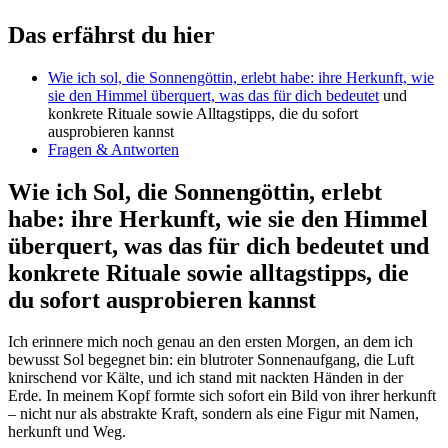
Das ⁤erfährst du hier
Wie ich ⁤sol, ⁢die Sonnengöttin, erlebt habe:⁤ ihre ​Herkunft, wie
sie den Himmel überquert, ‌was ⁢das ‌für
dich bedeutet
und
konkrete Rituale sowie Alltagstipps, die ‌du sofort
ausprobieren kannst
Fragen ‌& Antworten
Wie ich Sol, die Sonnengöttin, erlebt
habe: ihre Herkunft, wie‌ sie den‌ Himmel
überquert, was das für dich bedeutet und
‌konkrete Rituale sowie alltagstipps, die
du sofort ausprobieren⁣ kannst
Ich erinnere mich noch genau an den ersten ‍Morgen, an ⁢dem ich
bewusst Sol begegnet bin: ein blutroter Sonnenaufgang, die ⁢Luft
knirschend vor Kälte, und ich ⁣stand mit ​nackten Händen in der
Erde. In meinem ⁢Kopf formte sich sofort ein Bild‌ von ihrer herkunft
– ​nicht ⁢nur als ‍abstrakte ⁣Kraft, sondern als eine Figur​ mit Namen,
herkunft und Weg.