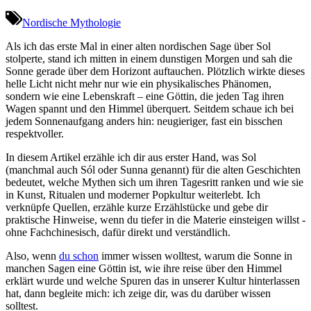
Nordische Mythologie
Als⁣ ich das erste Mal in einer alten nordischen Sage über Sol
stolperte, stand ich mitten in einem dunstigen Morgen und sah die
Sonne gerade über dem‍ Horizont auftauchen. Plötzlich wirkte dieses
helle Licht nicht mehr nur⁤ wie ein physikalisches Phänomen,
sondern wie eine Lebenskraft – eine Göttin, die jeden⁢ Tag ​ihren
Wagen ⁣spannt und den Himmel überquert. Seitdem schaue ich bei
jedem Sonnenaufgang anders hin: neugieriger, fast ein ​bisschen
respektvoller.
In diesem Artikel erzähle ich ‌dir ‍aus erster Hand, was Sol​
(manchmal auch Sól oder Sunna genannt) für die alten Geschichten
bedeutet, welche⁢ Mythen sich um ihren Tagesritt ‍ranken und wie sie
in Kunst, Ritualen und ‍moderner Popkultur weiterlebt. Ich⁣
verknüpfe Quellen, erzähle kurze Erzählstücke⁢ und ⁤gebe dir
praktische Hinweise, wenn du tiefer in die Materie einsteigen⁤ willst -⁣
ohne Fachchinesisch, ⁣dafür direkt und verständlich.
Also, wenn
du schon
immer wissen wolltest, warum die Sonne in
manchen Sagen eine Göttin ist, wie ihre reise über den Himmel
erklärt wurde und welche Spuren das in‍ unserer Kultur hinterlassen
hat, ‌dann⁢ begleite mich: ich zeige dir, ⁢was ‍du darüber wissen
solltest.