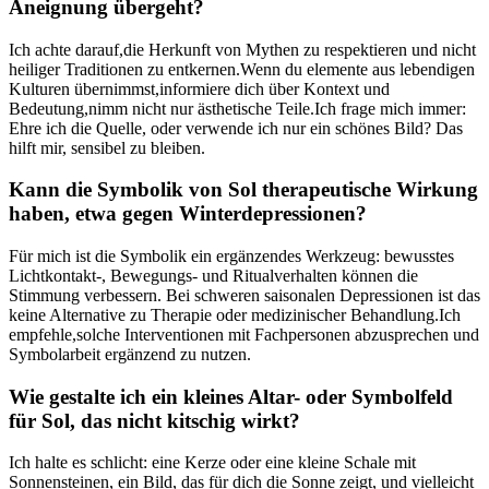
Aneignung übergeht?
Ich achte darauf,die Herkunft von ‍Mythen zu respektieren ​und nicht
heiliger Traditionen‍ zu entkernen.Wenn du elemente ⁤aus lebendigen
Kulturen übernimmst,informiere dich über Kontext und
Bedeutung,nimm ‌nicht nur ästhetische Teile.Ich frage ‌mich immer:
Ehre ich⁢ die Quelle, oder verwende‍ ich nur ein schönes Bild? Das
hilft mir, sensibel zu bleiben.
Kann die Symbolik von Sol therapeutische Wirkung
haben, etwa gegen Winterdepressionen?
Für mich ist die Symbolik ein ergänzendes Werkzeug: bewusstes
Lichtkontakt-, Bewegungs- und Ritualverhalten können die
Stimmung verbessern. ‌Bei schweren saisonalen Depressionen ist‍ das
keine Alternative zu Therapie oder medizinischer Behandlung.Ich
empfehle,solche Interventionen mit Fachpersonen ⁤abzusprechen und
Symbolarbeit ergänzend‍ zu nutzen.
Wie gestalte ich ein kleines Altar- oder Symbolfeld
für⁣ Sol,‌ das nicht kitschig wirkt?
Ich halte‌ es schlicht: eine Kerze oder eine kleine Schale mit
Sonnensteinen, ein Bild, das für dich die ‌Sonne ​zeigt,⁢ und vielleicht