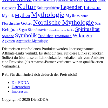
Helden
Kultur
Legenden
Literatur
Kulturgeschichte
Inspiration
Mythologie
Mythen
Mythos
Mystik
Natur
Nordische Mythologie
Nordische Götter
Odin
Spiritualität
Religion
Skandinavien
Sagen
skandinavische Kultur
Symbolik
Wikinger
Tradition
Sprache
Traditionen
Ägypten
Ägyptische Mythologie
Die meisten empfohlenen Produkte werden über sogenannte
Affiliate-Links verlinkt. Es steht dir frei, auf diese Links zu klicken.
Solltest du über unseren Link einkaufen, erhalten wir vom Anbieter
eine Provision (als Amazon-Partner verdienen wir an qualifizierten
Verkäufen).
P.S.: Für dich ändert sich dadurch der Preis nicht!
Die EDDA
Datenschutz
Impressum
Copyright © 2026 Die EDDA.