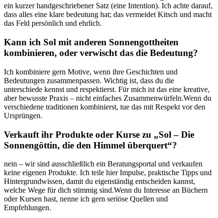
ein kurzer handgeschriebener ​Satz (eine Intention). Ich achte darauf,
dass alles​ eine klare bedeutung⁢ hat; das vermeidet Kitsch und macht
das Feld persönlich und ehrlich.
Kann ich Sol mit anderen Sonnengottheiten
kombinieren, oder verwischt das die Bedeutung?
Ich kombiniere gern Motive, wenn ihre Geschichten und
Bedeutungen ⁤zusammenpassen. Wichtig ist, dass du die
unterschiede kennst und respektierst. Für ⁢mich⁣ ist das eine kreative,
aber bewusste ‍Praxis – nicht einfaches‍ Zusammenwürfeln.Wenn⁢ du
verschiedene traditionen kombinierst, tue das mit Respekt vor⁢ den
Ursprüngen.
Verkauft ihr Produkte oder Kurse zu „Sol – Die
Sonnengöttin, die den ⁣Himmel überquert“?
nein – wir⁤ sind ausschließlich ein Beratungsportal und ‍verkaufen
keine eigenen Produkte. Ich⁢ teile ⁢hier Impulse, praktische Tipps⁤ und‍
Hintergrundwissen, damit du eigenständig entscheiden kannst,
welche Wege für dich stimmig sind.Wenn du Interesse an Büchern
oder Kursen hast, nenne ich gern seriöse Quellen und
Empfehlungen.