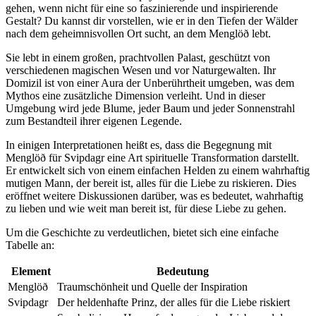
gehen, wenn nicht für eine so‌ faszinierende⁢ und inspirierende
Gestalt? Du kannst dir ⁤vorstellen, wie er in den Tiefen der Wälder
nach dem geheimnisvollen ⁤Ort sucht, an dem Menglöð lebt.
Sie lebt in⁤ einem großen, prachtvollen Palast, geschützt von
⁤verschiedenen​ magischen Wesen und vor Naturgewalten. Ihr
Domizil ist von einer Aura der Unberührtheit umgeben,‍ was dem
Mythos eine zusätzliche Dimension verleiht. ‍Und in dieser
Umgebung wird jede Blume, jeder Baum und‍ jeder Sonnenstrahl
zum Bestandteil ihrer ‍eigenen Legende.
In einigen Interpretationen heißt es,⁢ dass die⁣ Begegnung ⁢mit
Menglöð für Svipdagr eine Art spirituelle Transformation darstellt.
Er entwickelt sich von einem einfachen ⁣Helden zu einem​ wahrhaftig
mutigen ‌Mann, ⁤der bereit ist, alles für die Liebe zu riskieren. Dies
eröffnet weitere Diskussionen darüber, was es bedeutet, wahrhaftig
zu lieben und wie weit man bereit ist, für ⁤diese⁢ Liebe zu gehen.
Um die Geschichte ​zu verdeutlichen, bietet sich eine einfache
Tabelle an:
Element
Bedeutung
Menglöð
Traumschönheit und Quelle⁢ der‍ Inspiration
Svipdagr
Der‍ heldenhafte Prinz, der alles⁢ für die Liebe riskiert