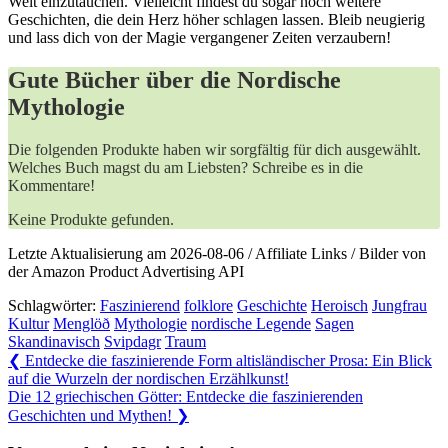
Welt⁣ einzutauchen. Vielleicht findest ⁣du sogar noch weitere
Geschichten, die ‍dein Herz höher schlagen lassen. Bleib neugierig‌
und lass dich⁣ von⁢ der Magie vergangener Zeiten verzaubern!
Gute Bücher über die Nordische
Mythologie
Die folgenden Produkte haben wir sorgfältig für dich ausgewählt.
Welches Buch magst du am Liebsten? Schreibe es in die
Kommentare!
Keine Produkte gefunden.
Letzte Aktualisierung am 2026-08-06 / Affiliate Links / Bilder von
der Amazon Product Advertising API
Schlagwörter:
Faszinierend
folklore
Geschichte
Heroisch
Jungfrau
Kultur
Menglöð
Mythologie
nordische Legende
Sagen
Skandinavisch
Svipdagr
Traum
Beitragsnavigation
Previous
❮
Entdecke die faszinierende Form altisländischer Prosa: Ein Blick
Post:
auf die Wurzeln der nordischen Erzählkunst!
Next
Die 12 griechischen Götter: Entdecke die faszinierenden
Post:
Geschichten und Mythen!
❯