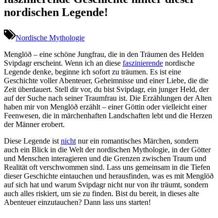
nordischen Legende!
Nordische Mythologie
Menglöð – eine schöne Jungfrau, die in den Träumen des Helden
Svipdagr erscheint. Wenn ich an diese⁢
faszinierende
​ nordische
Legende denke, beginne⁤ ich sofort zu träumen. Es ist eine
Geschichte voller⁢ Abenteuer, Geheimnisse ⁢und⁣ einer Liebe, die die
Zeit​ überdauert. Stell dir vor, du bist ⁤Svipdagr, ein junger Held, der
auf der Suche nach⁢ seiner Traumfrau ⁣ist. Die Erzählungen ⁣der Alten
haben mir⁣ von Menglöð ⁣erzählt – einer Göttin ‌oder vielleicht ⁤einer
Feenwesen,​ die in märchenhaften⁣ Landschaften⁤ lebt und die Herzen
der Männer erobert.
Diese ⁣Legende ist
nicht
nur⁣ ein romantisches Märchen, sondern
auch ein Blick in die Welt der nordischen Mythologie,​ in der Götter
und Menschen interagieren und die Grenzen ⁣zwischen Traum und
Realität oft verschwommen sind. Lass uns⁤ gemeinsam in​ die Tiefen
dieser Geschichte eintauchen und herausfinden, was es mit Menglöð
auf sich hat ⁢und warum Svipdagr nicht nur von ihr ‌träumt, sondern
auch alles riskiert, um sie zu finden. Bist du bereit, in dieses‍ alte
Abenteuer einzutauchen? ⁢Dann lass ​uns starten!