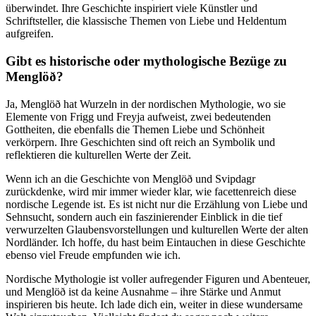
überwindet. Ihre Geschichte inspiriert viele Künstler und
Schriftsteller, die klassische Themen von Liebe und Heldentum
aufgreifen.
Gibt ⁤es historische‌ oder mythologische Bezüge zu
Menglöð?
Ja, ​Menglöð hat Wurzeln in der nordischen Mythologie, ‌wo sie ​
Elemente‌ von Frigg und Freyja aufweist, zwei⁤ bedeutenden
Gottheiten, die ebenfalls die Themen Liebe ‌und Schönheit
⁣verkörpern. Ihre Geschichten sind oft reich an‌ Symbolik und
reflektieren die kulturellen⁣ Werte der Zeit.
Wenn ich an die ‍Geschichte von Menglöð und Svipdagr
zurückdenke, wird mir immer wieder klar, wie facettenreich diese
nordische Legende ist. Es ist‍ nicht nur die Erzählung von Liebe und
Sehnsucht, sondern auch ein faszinierender Einblick‍ in die tief
verwurzelten Glaubensvorstellungen⁣ und kulturellen Werte der alten
Nordländer. Ich hoffe, du hast beim Eintauchen in ‌diese Geschichte
ebenso viel ‌Freude​ empfunden wie ich.
Nordische Mythologie ist voller aufregender Figuren und Abenteuer,
und Menglöð⁤ ist da keine Ausnahme – ihre Stärke und Anmut
inspirieren bis heute. Ich lade dich ein, weiter in diese wundersame