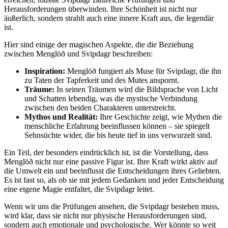
Herausforderungen‍ überwinden. Ihre Schönheit ist nicht nur
äußerlich, sondern strahlt auch eine innere Kraft aus,‍ die legendär
ist.
Hier sind einige der magischen Aspekte, die die Beziehung
zwischen Menglöð und Svipdagr beschreiben:
Inspiration:
Menglöð fungiert ⁣als Muse für Svipdagr, die ihn​
zu Taten ⁢der Tapferkeit und⁤ des ​Mutes ⁢anspornt.
Träume:
In seinen Träumen wird die Bildsprache von Licht
und Schatten lebendig, was ‌die mystische Verbindung
zwischen den beiden Charakteren unterstreicht.
Mythos‌ und Realität:
Ihre​ Geschichte zeigt, wie Mythen die
menschliche Erfahrung beeinflussen können – sie spiegelt
Sehnsüchte wider, die bis ⁢heute tief in uns verwurzelt sind.
Ein Teil, der‍ besonders eindrücklich ist, ist‍ die Vorstellung, dass
Menglöð nicht ‍nur eine passive Figur ist. Ihre Kraft wirkt aktiv auf
die Umwelt ein ‌und beeinflusst die Entscheidungen ihres Geliebten.⁤
Es ist fast so, als ob sie mit jedem Gedanken und jeder Entscheidung
eine eigene Magie entfaltet, die Svipdagr leitet.
Wenn wir uns die Prüfungen ansehen, ​die Svipdagr⁤ bestehen‌ muss,
wird klar, dass sie nicht nur physische Herausforderungen sind,
sondern auch emotionale und‌ psychologische. Wer könnte so weit