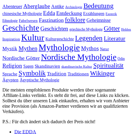
Bedeutung
Aberglaube
Abenteuer
Antike
Archäologie
Edda
Entdeckung
chinesische Mythologie
Erzählungen
Esoterik
folklore
Faszination
Geheimnisse
Fabelwesen
Ethnologie
Geschichte
Götter
Geschichten
griechische Mythologie
Helden
Kultur
Legenden
Literatur
Kulturgeschichte
Inspiration
Mythologie
Mythen
Mythos
Mystik
Natur
Nordische Mythologie
Nordische Götter
Odin
Spiritualität
Religion
Skandinavien
Sagen
skandinavische Kultur
Symbolik
Wikinger
Tradition
Sprache
Traditionen
Ägypten
Ägyptische Mythologie
Die meisten empfohlenen Produkte werden über sogenannte
Affiliate-Links verlinkt. Es steht dir frei, auf diese Links zu klicken.
Solltest du über unseren Link einkaufen, erhalten wir vom Anbieter
eine Provision (als Amazon-Partner verdienen wir an qualifizierten
Verkäufen).
P.S.: Für dich ändert sich dadurch der Preis nicht!
Die EDDA