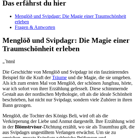
Das erfährst du hier
Menglöð⁤ und Svipdagr: Die Magie⁤ einer Traumschönheit
erleben
Fragen ⁤& Antworten
Menglöð und Svipdagr: Die Magie einer
Traumschönheit ‌erleben
„`html
Die Geschichte von Menglöð und Svipdagr ist ein faszinierendes
Beispiel für die Kraft der
Träume
und die ‌Magie, die sie‍ umgeben.
Als ich zum ⁢ersten‌ Mal von Menglöð, der schönen Jungfrau, ‍hörte,
war ‍ich sofort von ihrer Erzählung ‌gefesselt. Diese schimmernde
Gestalt aus der nordischen Mythologie, oft als die ideale Schönheit
beschrieben, hat nicht​ nur⁢ Svipdagr, sondern viele Zuhörer in ihren⁣
Bann gezogen.
Menglöð, die Tochter des Königs Beli, wird ⁣oft als die
Verkörperung der Liebe ⁢und⁢ Anmut dargestellt. Ihre Erzählung wird
in der
Blómstrvísur
-Dichtung erzählt, wo sie‌ als Traumfrau gilt, die
aus Svipdagrs ungestilltem ⁤Verlangen erwächst. Um sie zu
erreichen, musste Svipdagr zahlreiche Prüfungen und