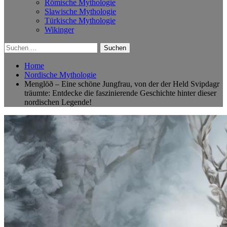
Römische Mythologie
Slawische Mythologie
Türkische Mythologie
Wikinger
Suchen
nach:
Home
Nordische Mythologie
Menglöð – Eine schöne Jungfrau, von der der Held Svipdagr
träumte: Entdecke die faszinierende Geschichte hinter dieser
nordischen Legende!