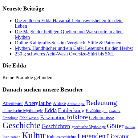
Neueste Beiträge
Die zeitlosen Edda Hávamál Lebensweisheiten für dein
Leben
Die Magie der heiligen Quellen und Wasserorte in alten
Mythen
Online Kalligrafie‑Sets im Vergleich: Stifte & Patronen
Mythen, Handbücher und ein Café: Lesetipps für den Herbst
230 g schweres Acid-Wash Oversize-Shirt bis 5XL
Die Edda
Keine Produkte gefunden.
Danach suchen unsere Besucher
Bedeutung
Aberglaube
Abenteuer
Antike
Archäologie
Edda
Entdeckung
chinesische Mythologie
Erzählungen
Esoterik
folklore
Faszination
Geheimnisse
Fabelwesen
Ethnologie
Geschichte
Götter
Geschichten
griechische Mythologie
Helden
Kultur
Legenden
Literatur
Kulturgeschichte
Inspiration