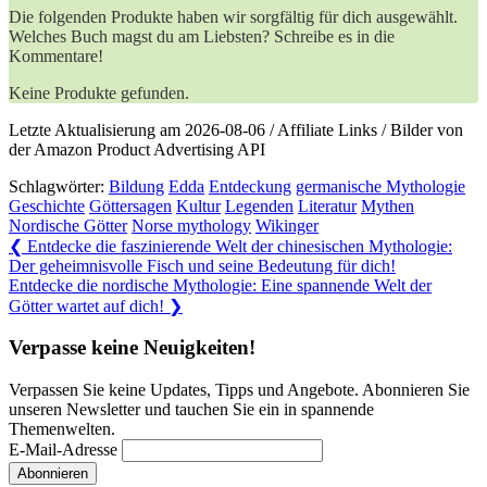
Die folgenden Produkte haben wir sorgfältig für dich ausgewählt.
Welches Buch magst du am Liebsten? Schreibe es in die
Kommentare!
Keine Produkte gefunden.
Letzte Aktualisierung am 2026-08-06 / Affiliate Links / Bilder von
der Amazon Product Advertising API
Schlagwörter:
Bildung
Edda
Entdeckung
germanische Mythologie
Geschichte
Göttersagen
Kultur
Legenden
Literatur
Mythen
Nordische Götter
Norse mythology
Wikinger
Beitragsnavigation
Previous
❮
Entdecke die faszinierende Welt der chinesischen Mythologie:
Post:
Der geheimnisvolle Fisch und seine Bedeutung für dich!
Next
Entdecke die nordische Mythologie: Eine spannende Welt der
Post:
Götter wartet auf dich!
❯
Verpasse keine Neuigkeiten!
Verpassen Sie keine Updates, Tipps und Angebote. Abonnieren Sie
unseren Newsletter und tauchen Sie ein in spannende
Themenwelten.
E-Mail-Adresse