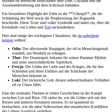
Mythen oft lehrreiche Botschaften über Ehre, Loyalität und die
Auseinandersetzung mit dem Schicksal enthalten.
Ein besonderes Highlight der Edda ist die **Völuspá**, die die
Schöpfung der Welt sowie die Prophezeiung des Ragnarök
beschreibt. Diese Texte sind voller Symbolik und laden ein, über die
Kreisläufe von Leben und
Tod
nachzudenken.
Hier sind einige der wichtigsten Charaktere, die
du unbedingt
kennen
solltest:
Odin
: Der allwissende Hauptgott, der oft in Menschengestalt
wandelt, um Weisheit zu erlangen.
Thor
: Der Donnergott, bekannt für seinen Hammer Mjölnir
und seine unerschütterliche Tapferkeit.
Freyja
: Die Göttin der Liebe und des Krieges, die für ihre
Schönheit und ihren Einfluss auf die Schicksale der
Menschen bekannt ist.
Loki
: Der trickreiche Gott, dessen unberechenbares Verhalten
oft zu Chaos führt.
Eine der zentralen Themen in vielen Geschichten ist der Kampf
zwischen Gut und Böse. Oft siehst du, wie die Götter sich mit den
Riesen und anderen Kreaturen messen. Es ist spannend zu
beobachten, wie die alten Volksweisen den moralischen Konflikten
des Lebens Ausdruck verleihen.