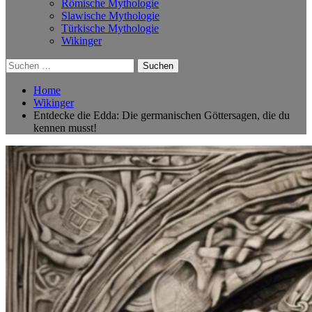
Römische Mythologie
Slawische Mythologie
Türkische Mythologie
Wikinger
Suchen
nach:
Home
Wikinger
Entdecke die Edda: Die germanischen Göttersagen, die du
kennen musst!