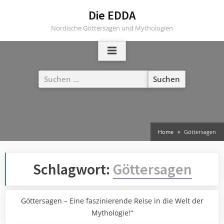
Skip
Die EDDA
to
Nordische Göttersagen und Mythologien
content
Suchen
nach:
Home
Göttersagen
Schlagwort:
Göttersagen
Göttersagen – Eine faszinierende Reise in die Welt der
Mythologie!“