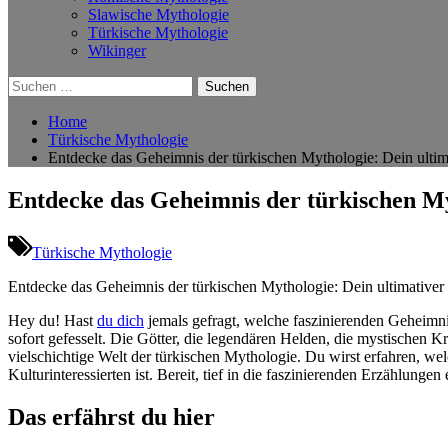
Slawische Mythologie
Türkische Mythologie
Wikinger
Suchen
nach:
Home
Türkische Mythologie
Entdecke das Geheimnis der türkischen Mythologie: Dein ultim
Entdecke das Geheimnis der türkischen My
Türkische Mythologie
Entdecke das Geheimnis der ⁢türkischen Mythologie: Dein​ ultimative
Hey du! Hast
du dich
jemals gefragt, welche ‍faszinierenden‌ Geheimni
sofort gefesselt. Die‌ Götter, die‌ legendären⁢ Helden,⁤ die mystischen 
‌vielschichtige Welt der türkischen Mythologie. Du wirst erfahren, w
Kulturinteressierten ist. Bereit, tief in die ​faszinierenden Erzählun
Das ​erfährst du hier