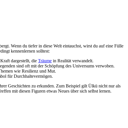
. Wenn ‍du⁤ tiefer in diese ‍Welt eintauchst, wirst du auf eine Fülle⁢
edingt kennenlernen solltest:
Kraft dargestellt, die
Träume
in Realität verwandelt.
Legenden sind⁢ oft mit der Schöpfung des ⁣Universums⁢ verwoben.
Themen ​wie Resilienz ​und Mut.
Symbol für Durchhaltevermögen.
er ‍Geschichten ⁤zu erkunden. Zum Beispiel gilt ‍Ülkü nicht‌ nur als
m Treffen mit diesen Figuren etwas Neues über sich selbst lernen.