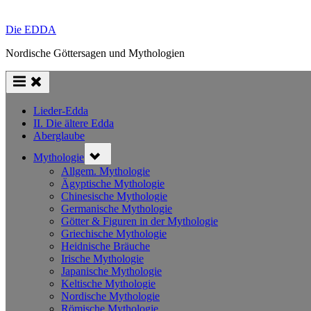
Die EDDA
Nordische Göttersagen und Mythologien
Lieder-Edda
II. Die ältere Edda
Aberglaube
Toggle
Mythologie
sub-
menu
Allgem. Mythologie
Ägyptische Mythologie
Chinesische Mythologie
Germanische Mythologie
Götter & Figuren in der Mythologie
Griechische Mythologie
Heidnische Bräuche
Irische Mythologie
Japanische Mythologie
Keltische Mythologie
Nordische Mythologie
Römische Mythologie