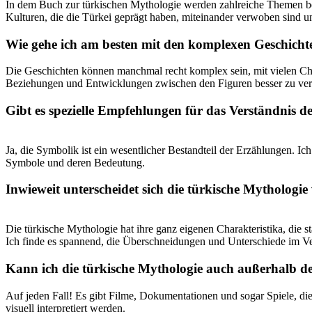
In​ dem⁣ Buch ‌zur ‌türkischen⁣ Mythologie werden zahlreiche Themen 
Kulturen, die die Türkei geprägt haben, miteinander verwoben ‍sind und
Wie⁣ gehe ich am besten mit den komplexen Geschicht
Die Geschichten können ⁢manchmal recht komplex sein, ​mit ⁤vielen Cha
Beziehungen und​ Entwicklungen ​zwischen den ‍Figuren‌ besser zu ‍ver
Gibt ⁢es‌ spezielle Empfehlungen für das Verständnis ⁣
Ja, die Symbolik ist ‍ein wesentlicher Bestandteil der Erzählungen. Ich 
Symbole und⁣ deren Bedeutung.
Inwieweit⁢ unterscheidet sich ⁤die ​türkische Mytholo
Die türkische Mythologie hat ihre ganz eigenen Charakteristika,‌ die⁣ 
Ich finde es spannend, die Überschneidungen und ⁢Unterschiede im Verg
Kann ich die türkische Mythologie auch⁣ außerhalb⁤ d
Auf jeden⁣ Fall! Es gibt Filme, ⁣Dokumentationen und sogar Spiele, ⁤die
visuell interpretiert werden.