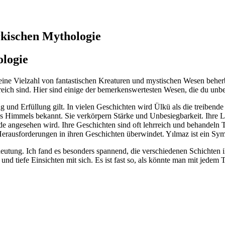
rkischen‍ Mythologie
ologie
e Vielzahl von fantastischen Kreaturen und ⁢mystischen Wesen beherbergt
rreich sind. Hier sind einige der ⁤bemerkenswertesten Wesen, die⁤ du unb
 und Erfüllung gilt. ⁣In vielen Geschichten wird Ülkü als die treibende⁢ 
es​ Himmels‌ bekannt. Sie verkörpern Stärke und Unbesiegbarkeit. Ihre 
e angesehen wird. Ihre Geschichten sind oft lehrreich und behandeln 
 Herausforderungen in‌ ihren Geschichten ​überwindet. ‍Yılmaz ist ein 
tung. Ich fand es⁣ besonders⁤ spannend, die verschiedenen​ Schichten ‍ihr
und tiefe Einsichten mit‍ sich. Es ‌ist fast​ so,​ als könnte man⁤ mit jede