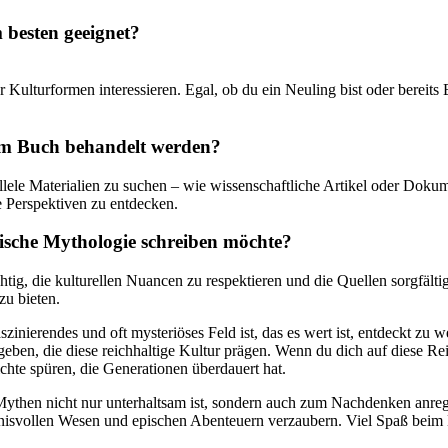
 besten geeignet?
r Kulturformen interessieren.⁣ Egal, ob du ein Neuling bist oder bereits
 im ⁣Buch behandelt werden?
lele Materialien zu ⁤suchen – wie wissenschaftliche ‍Artikel oder Dokumen
e Perspektiven ⁣zu entdecken.
rkische Mythologie schreiben möchte?
ig, die kulturellen Nuancen zu respektieren und die Quellen sorgfältig z
u bieten.
zinierendes und oft​ mysteriöses Feld ist, das es wert ist, entdeckt zu⁣ 
ben, die diese reichhaltige Kultur prägen. Wenn du dich ​auf⁣ diese Reise 
hte spüren,⁢ die Generationen überdauert hat.
e Mythen nicht nur unterhaltsam ist, sondern auch zum Nachdenken anregt
eimnisvollen Wesen und epischen Abenteuern verzaubern.⁣ Viel Spaß‍ beim