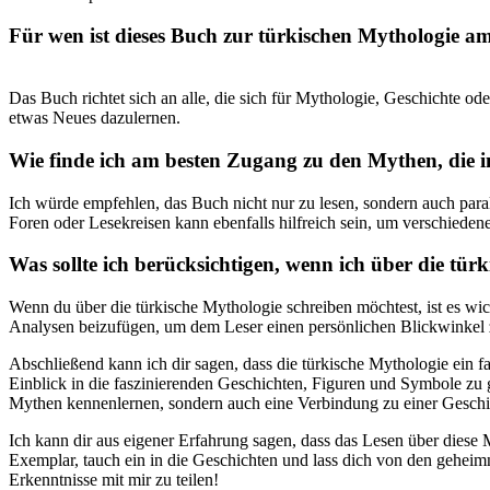
Für wen ist dieses Buch zur türkischen Mythologie am​
Das Buch richtet sich an alle, die sich für Mythologie, ​Geschichte ode
etwas Neues dazulernen.
Wie finde ich am besten ‍Zugang‌ zu den Mythen, die
Ich ⁣würde ⁢empfehlen, das Buch nicht‍ nur zu lesen, sondern auch paral
Foren oder Lesekreisen kann ebenfalls⁢ hilfreich ​sein, um verschieden
Was sollte ich berücksichtigen, wenn ich über die tü
Wenn du über die türkische Mythologie schreiben ‌möchtest, ist es wicht
Analysen beizufügen, um dem Leser einen persönlichen Blickwinkel z
Abschließend kann ich dir​ sagen, dass die türkische ‍Mythologie ein fas
Einblick ​in die faszinierenden‌ Geschichten, ‌Figuren und Symbole⁣ zu ge
Mythen kennenlernen, sondern auch eine Verbindung ⁣zu einer Geschic
Ich ​kann dir ⁤aus eigener Erfahrung sagen, dass das Lesen über ​dies
Exemplar, tauch ein⁣ in ‍die⁤ Geschichten und lass​ dich von‌ den geh
Erkenntnisse mit​ mir zu⁤ teilen!