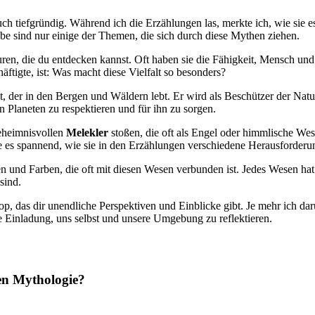
⁢ tiefgründig.‍ Während ich die⁢ Erzählungen las, ​merkte ich, wie sie es
e ​sind ⁤nur​ einige der Themen, die sich durch diese Mythen ziehen.
ren, die ‌du⁤ entdecken kannst. Oft haben sie die Fähigkeit,‍ Mensch ⁢und 
äftigte, ⁢ist: Was macht diese Vielfalt so besonders?
t, ​der in ​den Bergen und Wäldern‍ lebt. Er wird als‌ Beschützer der Nat
Planeten zu respektieren und für ihn ‍zu ‍sorgen.
geheimnisvollen
Melekler
stoßen, die oft als Engel oder himmlische Wes
nde es spannend, wie sie in den‍ Erzählungen verschiedene ⁢Herausforde
len und Farben, die oft mit‍ diesen Wesen ⁢verbunden ist. Jedes Wesen hat 
sind.
p, das dir unendliche Perspektiven und Einblicke gibt. Je mehr ich darü
ne Einladung, ⁢uns selbst und unsere Umgebung⁢ zu reflektieren.
en Mythologie?