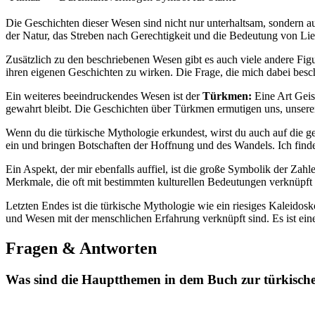
Die Geschichten dieser Wesen sind nicht nur ​unterhaltsam, sondern auch
der Natur, das ⁤Streben nach Gerechtigkeit und die Bedeutung von ​Lieb
Zusätzlich ​zu den beschriebenen ​Wesen gibt es⁤ auch viele andere⁤ Figu
ihren eigenen Geschichten​ zu ‍wirken. Die Frage,‌ die mich dabei besch
Ein weiteres beeindruckendes ⁢Wesen‍ ist der
Türkmen:
Eine ‍Art Geis
gewahrt bleibt. Die Geschichten über⁢ Türkmen ermutigen uns,‌ unseren 
Wenn du‌ die türkische Mythologie erkundest, ​wirst du auch auf die 
ein⁣ und bringen Botschaften⁣ der Hoffnung und ​des Wandels. ⁢Ich⁣ fi
Ein‍ Aspekt, der mir ebenfalls ⁣auffiel, ist die​ große Symbolik der ⁢Zah
Merkmale, die‍ oft‌ mit ⁤bestimmten kulturellen Bedeutungen verknüpft 
Letzten Endes ist die türkische Mythologie wie ein riesiges Kaleidosko
und Wesen​ mit der menschlichen Erfahrung verknüpft ⁢sind.⁢ Es ist​ ei
Fragen &⁢ Antworten
Was sind die Hauptthemen in dem Buch zur türkisch
​ ⁣