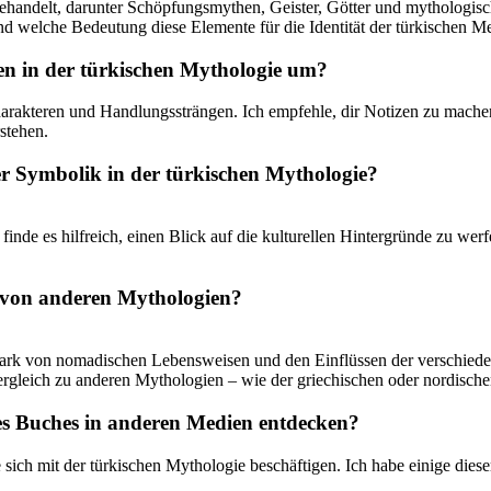
behandelt, ​darunter Schöpfungsmythen, Geister, Götter und ‍mythologis
 welche​ Bedeutung diese Elemente für​ die ⁣Identität ‌der türkischen ‍M
en in der türkischen Mythologie ​um?
rakteren und Handlungssträngen. Ich empfehle, dir Notizen zu machen, wä
stehen.
der Symbolik in⁣ der türkischen Mythologie?
finde es hilfreich, einen Blick ‍auf die kulturellen Hintergründe zu werf
gie von anderen Mythologien?
stark von nomadischen Lebensweisen und den Einflüssen der ⁢verschiedene
leich‌ zu ​anderen ‍Mythologien – wie der griechischen ‌oder nordischen
es ⁢Buches ⁣in anderen Medien entdecken?
 sich mit der türkischen Mythologie beschäftigen. Ich​ habe ‍einige diese