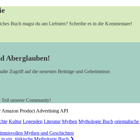
ie
elches Buch magst du am Liebsten? Schreibe es in die Kommentare!
nd Aberglauben!
rhalte Zugriff auf die neuesten Beiträge und Geheimnisse.
e Teil unserer Community!
der Amazon Product Advertising API
chte
Kultur
Legenden
Literatur
Mythen
Mythologie Buch
orientalisch
heimnisvollen Mythen und Geschichten
 in ein ‚türkische Mythologie Buch
❯