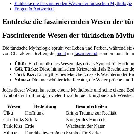
Entdecke​ die faszinierenden Wesen der ‍türkischen Mythologie
Fragen & Antworten
Entdecke die faszinierenden Wesen​ der tü
Fascinierende Wesen der türkischen⁤ Myth
Die türkische Mythologie sprüht vor Leben und‍ Farben, während sie ein
von Charakteren treffen, die ‍
nicht
nur
faszinierend
, sondern auch⁤ leh
Ülkü:
⁣ Ein ⁤himmlisches Wesen, das oft als‍ Symbol für Hoffnung⁤
Gök Türks:
Diese himmlischen ⁤Krieger sind als Beschützer⁣ d
Türk Kızı:
Ein mythisches Mädchen,⁢ das als Wächterin der Erd
Yılmaz:
‍Die unerschütterliche‌ Kreatur, die Widersprüche‌ und
Jedes​ dieser Wesen hat seine eigene Mythologie und seine eigene Bedeu
‍Symbol⁣ der Hoffnung;​ in vielen Erzählungen bringt ‌sie auch Weisheit ‍
Wesen
Bedeutung
Besonderheiten
Ülkü
Hoffnung
Bringt⁤ Träume zur ‌Realität
Gök Türks
Schutz
Krieger des Himmels
Türk ⁣Kızı
Erde
Wächterin der⁤ Natur
Yılmaz
Durchhaltevermögen
Symbol für Stärke