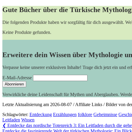
Gute Bücher über die Türkische Mytholog
Die folgenden Produkte haben wir sorgfältig für dich ausgewählt. W
Keine Produkte gefunden.
Erweitere dein Wissen über Mythologie u
Verpasse keine unserer exklusiven Inhalte! Trage dich jetzt ein und e
E-Mail-Adresse
Verwirkliche deine Leidenschaft für Mythen und Aberglauben. Werd
Letzte Aktualisierung am 2026-08-07 / Affiliate Links / Bilder von 
Schlagwörter:
Entdeckung
Erzählungen
folklore
Geheimnisse
Geschi
Leitfaden
Wissen
Beitragsnavigation
Previous
❮
Entdecke das nordische Totenreich 3: Ein Leitfaden durch die ge
Post:
Next
Entdecke die faszinierende Welt der türkischen Mythologie: Ein Blick