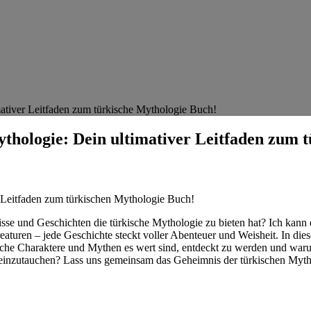
ativer Leitfaden zum türkische Mythologie Buch!
thologie: Dein ultimativer Leitfaden zum 
r Leitfaden zum türkischen⁤ Mythologie Buch!
sse ‍und Geschichten die türkische‍ Mythologie zu bieten hat? Ich kann 
​Kreaturen – jede Geschichte ⁤steckt voller Abenteuer und Weisheit. In ‍di
elche Charaktere und Mythen es ‌wert sind, entdeckt zu werden⁤ und war
gen einzutauchen? Lass uns gemeinsam das Geheimnis⁣ der türkischen⁤ Myth