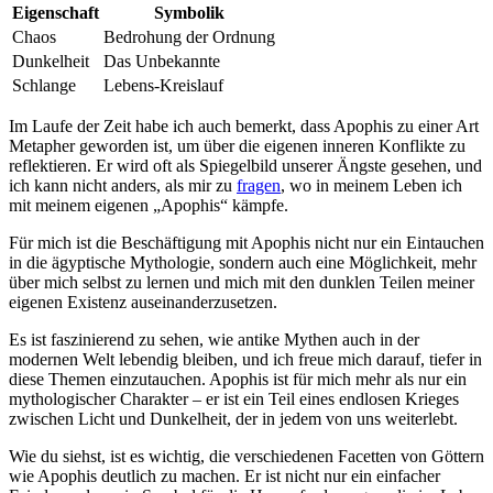
Eigenschaft
Symbolik
Chaos
Bedrohung der Ordnung
Dunkelheit
Das Unbekannte
Schlange
Lebens-Kreislauf
Im Laufe der Zeit habe ⁣ich‌ auch bemerkt, dass Apophis zu einer Art
Metapher geworden ist, ⁢um über die eigenen inneren Konflikte zu
reflektieren. Er wird oft als Spiegelbild unserer ⁣Ängste‌ gesehen, und
ich kann‍ nicht anders,⁢ als mir zu
fragen
, wo ⁤in meinem Leben ich
mit meinem eigenen „Apophis“ kämpfe.
Für mich ist‍ die Beschäftigung mit Apophis nicht nur‌ ein Eintauchen
in die ägyptische Mythologie, sondern auch ⁤eine Möglichkeit, mehr
über mich selbst zu lernen und mich mit den⁤ dunklen Teilen meiner
eigenen Existenz ‍auseinanderzusetzen.
Es ist faszinierend zu sehen,‍ wie⁤ antike Mythen auch in der
modernen Welt ⁤lebendig ‌bleiben, ‌und ich freue mich darauf, tiefer in
diese Themen‌ einzutauchen. Apophis ist für ‌mich ‌mehr als nur ein
mythologischer Charakter⁤ – er ist ein Teil eines⁢ endlosen Krieges
zwischen Licht und Dunkelheit, der‍ in​ jedem von uns weiterlebt.
Wie du siehst, ist‍ es wichtig, die verschiedenen Facetten von⁤ Göttern‍
wie Apophis deutlich ⁢zu machen. Er ​ist‌ nicht nur ein einfacher