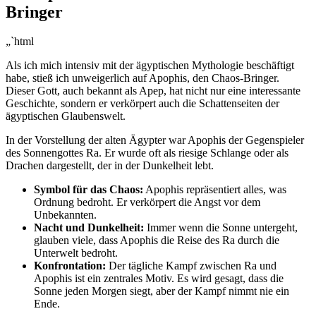
Bringer
„`html
Als ich mich intensiv⁤ mit der ägyptischen‌ Mythologie beschäftigt
habe, stieß ich unweigerlich​ auf Apophis,‍ den ⁣Chaos-Bringer.
‌Dieser Gott, auch bekannt als‍ Apep, hat nicht⁤ nur eine interessante
Geschichte, sondern er verkörpert auch die Schattenseiten​ der
ägyptischen Glaubenswelt.
In der Vorstellung der alten Ägypter war Apophis der Gegenspieler
des ‌Sonnengottes Ra. ​Er wurde oft als riesige Schlange oder ‌als
Drachen dargestellt, der in der ⁣Dunkelheit lebt.
Symbol für das Chaos:
Apophis repräsentiert alles,​ was
⁢Ordnung bedroht. Er verkörpert die Angst vor​ dem⁣
Unbekannten.
Nacht und⁤ Dunkelheit:
Immer wenn die Sonne untergeht,
glauben viele, dass Apophis‌ die Reise‍ des Ra durch die
Unterwelt⁢ bedroht.
Konfrontation:
Der tägliche Kampf zwischen Ra ⁤und⁣
Apophis ist ein zentrales Motiv. Es wird gesagt,⁤ dass ‍die
Sonne ‌jeden Morgen siegt, aber⁣ der Kampf nimmt nie ein
Ende.