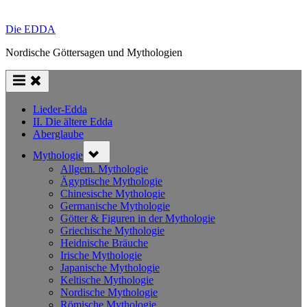
Die EDDA
Nordische Göttersagen und Mythologien
Lieder-Edda
II. Die ältere Edda
Aberglaube
Toggle
Mythologie
sub-
menu
Allgem. Mythologie
Ägyptische Mythologie
Chinesische Mythologie
Germanische Mythologie
Götter & Figuren in der Mythologie
Griechische Mythologie
Heidnische Bräuche
Irische Mythologie
Japanische Mythologie
Keltische Mythologie
Nordische Mythologie
Römische Mythologie