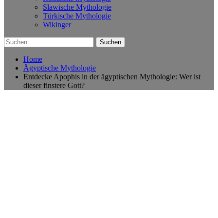
Slawische Mythologie
Türkische Mythologie
Wikinger
Suchen
nach:
Home
Ägyptische Mythologie
Entdecke Apophis in der ägyptischen Mythologie: Wer ist
dieser finstere Gott?