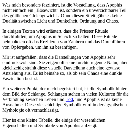
Was‍ mich besonders fasziniert, ist die Vorstellung, dass Apophis
nicht einfach ein „Bösewicht“ ist, sondern ein unverzichtbarer ⁣Teil
des göttlichen Gleichgewichts. Ohne diesen Streit gäbe es keine
⁤Dualität zwischen Licht und Dunkelheit, ‍Ordnung und Chaos.
In einigen‌ Texten wird erläutert, dass die Priester Rituale
durchführten,⁢ um Apophis⁣ in Schach zu ⁢halten. Diese Rituale
beinhalteten oft⁤ das Rezitieren von Zaubern ‌und das Durchführen
von Opfergaben,​ um ihn zu besänftigen.
Mir ist aufgefallen, dass⁢ die Darstellungen von Apophis sehr
eindrucksvoll‍ sind. ​Sie zeigen oft seine furchterregende Natur, aber
⁢gleichzeitig strahlt diese visuelle Darstellung auch eine gewisse
Anziehung ​aus. ‍Es ist ⁢beinahe so, als ob sein Chaos⁤ eine dunkle
Faszination besitzt.
Ein ⁤weiterer Punkt, der mich begeistert hat, ist die Symbolik hinter
dem Bild der Schlange.⁤ Schlangen​ stehen in ‌vielen Kulturen‍ für die
Verbindung zwischen Leben und
Tod
, ⁤und Apophis ist da keine
Ausnahme. Diese vielschichtige Symbolik wird in der ägyptischen‌
Mythologie oft vernachlässigt.
Hier ‍ist eine kleine Tabelle, die einige ⁢der wesentlichen
Eigenschaften und Symbole ‍von Apophis aufzeigt: