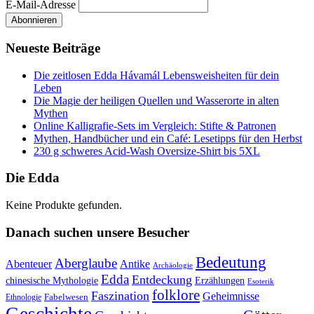
E-Mail-Adresse
Neueste Beiträge
Die zeitlosen Edda Hávamál Lebensweisheiten für dein
Leben
Die Magie der heiligen Quellen und Wasserorte in alten
Mythen
Online Kalligrafie‑Sets im Vergleich: Stifte & Patronen
Mythen, Handbücher und ein Café: Lesetipps für den Herbst
230 g schweres Acid-Wash Oversize-Shirt bis 5XL
Die Edda
Keine Produkte gefunden.
Danach suchen unsere Besucher
Bedeutung
Aberglaube
Abenteuer
Antike
Archäologie
Edda
Entdeckung
chinesische Mythologie
Erzählungen
Esoterik
folklore
Faszination
Geheimnisse
Fabelwesen
Ethnologie