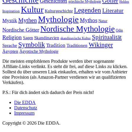
Geschichte
Götter
Geschichten
griechische Mythologie
Helden
Kultur
Legenden
Literatur
Kulturgeschichte
Inspiration
Mythologie
Mythen
Mythos
Mystik
Natur
Nordische Mythologie
Nordische Götter
Odin
Spiritualität
Religion
Skandinavien
Sagen
skandinavische Kultur
Symbolik
Wikinger
Tradition
Sprache
Traditionen
Ägypten
Ägyptische Mythologie
Die meisten empfohlenen Produkte werden über sogenannte
Affiliate-Links verlinkt. Es steht dir frei, auf diese Links zu klicken.
Solltest du über unseren Link einkaufen, erhalten wir vom Anbieter
eine Provision (als Amazon-Partner verdienen wir an qualifizierten
Verkäufen).
P.S.: Für dich ändert sich dadurch der Preis nicht!
Die EDDA
Datenschutz
Impressum
Copyright © 2026 Die EDDA.