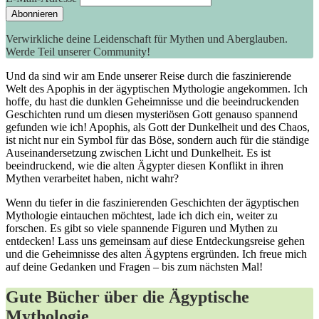
Verwirkliche deine Leidenschaft für Mythen und Aberglauben.
Werde Teil unserer Community!
Und da sind wir am Ende unserer Reise durch die faszinierende
Welt des ⁤Apophis in der ägyptischen Mythologie angekommen. Ich
hoffe, du hast die ⁤dunklen Geheimnisse und ​die ​beeindruckenden
Geschichten rund um⁢ diesen mysteriösen Gott genauso spannend
gefunden wie ⁢ich! Apophis, als Gott der Dunkelheit und des Chaos,
ist nicht nur ein Symbol für das Böse, sondern auch‌ für die ständige
Auseinandersetzung zwischen Licht und Dunkelheit. Es‌ ist
beeindruckend, wie die alten Ägypter diesen Konflikt in​ ihren ​
Mythen verarbeitet haben, nicht wahr?
Wenn​ du tiefer in⁤ die faszinierenden Geschichten der ​ägyptischen‍
Mythologie eintauchen‍ möchtest, lade ich dich ein, weiter zu
forschen. ‌Es gibt so viele spannende Figuren und ⁢Mythen zu
entdecken! Lass uns gemeinsam auf ​diese Entdeckungsreise‌ gehen
und die Geheimnisse⁣ des alten Ägyptens ergründen. Ich‍ freue mich
auf deine Gedanken ⁣und Fragen ⁤–⁤ bis zum nächsten Mal!
Gute Bücher über die Ägyptische
Mythologie