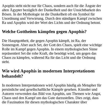
Apophis steht nicht‍ nur für Chaos, sondern auch für die​ Ängste der
alten Ägypter bezüglich der Dunkelheit und der Unsichtbarkeit des
Bösen. In ⁤der Mythologie ist die Dunkelheit oft ein Symbol für⁣
Unordnung und Verwirrung. Durch⁢ den ständigen ⁤Kampf zwischen
Ra und‌ Apophis ​wird ⁣der Wert des Lichts und der Ordnung betont.
Welche Gottheiten kämpfen gegen Apophis?
Die Hauptgottheit,‍ die gegen Apophis kämpft, ist Ra, ​der
Sonnengott. Aber‌ auch Set, der​ Gott des Chaos, spielt ‌eine wichtige
Rolle im Kampf gegen Apophis. In einem mythologischen Sinne‍
repräsentiert ⁣Set die rohe Kraft, die benötigt wird, um gegen das
Chaos ‌zu kämpfen, während⁤ Ra für das‍ Licht⁢ und die Ordnung
steht.
Wie wird‍ Apophis in modernen Interpretationen‌
behandelt?
In modernen Interpretationen wird Apophis häufig als Metapher für‌
persönliche und​ gesellschaftliche Kämpfe​ gesehen. Künstler und
Autoren‍ verwenden⁢ das Bild von⁤ Apophis, um Themen wie Angst,
Chaos und den Kampf um das Gute darzustellen. Dies zeigt, dass
die Faszination für diesen mythologischen‍ Charakter über⁤