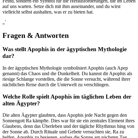
Feind, sondern ein Symbol ⁢für die‍ Herausforderungen, ⁤die im Leben
auf ⁢uns warten. Setze dich mit ihm auseinander, und du wirst
vielleicht selbst aushalten, was er zu bieten​ hat.
„`
Fragen & Antworten
Was stellt Apophis‍ in der ägyptischen Mythologie‍
dar?
In⁤ der ägyptischen⁣ Mythologie symbolisiert Apophis (auch Apep
genannt)⁢ das Chaos und‍ die‍ Dunkelheit. Du kannst dir Apophis als
riesige Schlange vorstellen,⁤ die⁤ die Sonne versucht, während ihrer
nächtlichen Reise durch die Unterwelt zu verschlingen.
Welche Rolle spielt Apophis im täglichen Leben ⁤der
‌alten Ägypter?
Die alten​ Ägypter glaubten, dass⁢ Apophis jede Nacht gegen den
Sonnengott Ra kämpfte. Dies war für sie ein zentrales ⁤Element ihres
Glaubens, denn ⁤das Überleben ‌und der⁢ tägliche Rhythmus hing von⁤
der ⁣Sonne ab. Durch Rituale und Gebete versuchten sie, Ra zu
helfen, Apophis zu besiegen, sodass die Sonne am nächsten Tag⁤