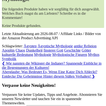
Die folgenden Produkte haben wir sorgfältig für dich ausgewählt.
Welches Buch magst du am Liebsten? Schreibe es in die
Kommentare!
Keine Produkte gefunden.
Letzte Aktualisierung am 2026-08-07 / Affiliate Links / Bilder von
der Amazon Product Advertising API
Schlagwörter:
Ägypten
Ägyptische Mythologie
antike Religion
Apophis
Chaos
Dunkelheit
finsterer Gott
Geschichte
Götter
kulturelle Bedeutung
Mythologie
Mythologische Figuren
Mythos
Symbolik
Beitragsnavigation
Previous
❮
Wie nannten die Wikinger die Indianer? Spannende Einblicke in
Post:
die Begegnungen der Kulturen!
Next
Aberglaube: Was Bedeutet Es, Wenn Eine Katze Dich Ableckt?
Post:
Entdecke Die Geheimnisse Hinter diesem Süßen Verhalten!
❯
Verpasse keine Neuigkeiten!
Verpassen Sie keine Updates, Tipps und Angebote. Abonnieren Sie
unseren Newsletter und tauchen Sie ein in spannende
Themenwelten.