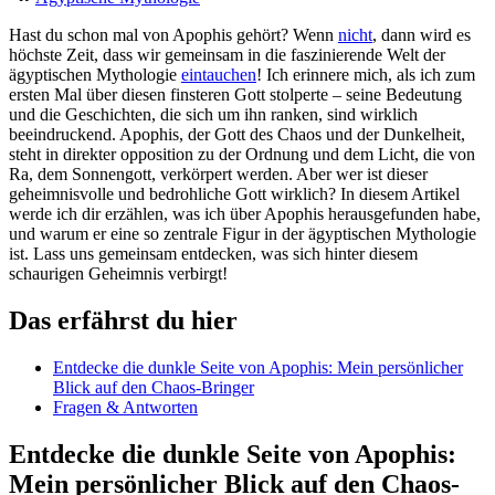
Hast ‍du schon⁤ mal von⁢ Apophis⁣ gehört? Wenn
nicht
, dann wird es
höchste Zeit, dass wir gemeinsam in die faszinierende Welt der
‍ägyptischen​ Mythologie
eintauchen
! Ich erinnere‍ mich, als ich zum
ersten ⁣Mal über ⁢diesen finsteren Gott stolperte – seine Bedeutung
‍und die Geschichten, die sich ​um​ ihn ranken, sind wirklich
beeindruckend.‍ Apophis, der⁣ Gott ⁢des ​Chaos und der Dunkelheit,
steht in direkter ⁤opposition zu der ⁤Ordnung‍ und dem⁣ Licht, die von
Ra, dem Sonnengott, ‍verkörpert werden. Aber ⁤wer⁢ ist ​dieser
geheimnisvolle und bedrohliche Gott‍ wirklich? In‌ diesem Artikel
werde ich dir erzählen, was ich über Apophis herausgefunden habe,‌
und warum er eine so zentrale Figur in‍ der ägyptischen Mythologie
ist. Lass uns gemeinsam ‍entdecken, was sich hinter diesem
schaurigen Geheimnis verbirgt!
Das erfährst du hier
Entdecke die⁢ dunkle Seite von ‍Apophis: Mein ‌persönlicher
Blick auf den Chaos-Bringer
Fragen & Antworten
Entdecke die dunkle Seite⁤ von ​Apophis:
Mein persönlicher Blick auf den Chaos-