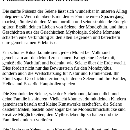
Die sanfte Präsenz der Selene lässt⁣ sich wunderbar⁤ in unseren Alltag‍
integrieren. Wenn du⁤ abends mit deiner Familie einen‌ Spaziergang
⁢machst, könntest du den Mond anrufen und seine strahlende Energie
spüren.Erzähl deinen Lieben von Selene, der Mondgöttin, und ihren
Geschichten aus der Griechischen Mythologie. Solche Momente
schaffen eine Verbindung zu den alten Legenden und bereichern
eure gemeinsamen Erlebnisse.
Ein schönes Ritual ‍könnte sein, jeden Monat bei Vollmond
gemeinsam⁢ auf den Mond zu ⁤schauen. Bringt eine‍ Decke mit,
genießt die​ Nachtluft und bedenkt, wie Selene über die Erde wacht.
Dies fördert⁣ nicht‌ nur das Bewusstsein für den Mondzyklus,
sondern auch die Wertschätzung für Natur und Familienzeit. Ihr
könnt sogar⁤ Geschichten⁢ erfinden,‌ in denen Selene und ihre Brüder,
Helios und Eos, die Hauptrollen spielen.
Die Symbole der Selene, wie der Sichelmond, können dich und
deine Familie inspirieren. Vielleicht könntest du ​mit deinen Kindern
gemeinsam‌ basteln und kleine Kunstwerke erschaffen, die Selene
darstellt.Malen, basteln‌ oder sogar kleine Moonschmuckstücke sind
kreative Möglichkeiten, den Mythos lebendig zu halten und die
Familienbande zu⁤ vertiefen.
Die Werte von⁣ Selene – wie Fürsorglichkeit, Sanftmut und den