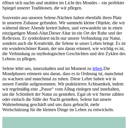
öffnen sich nachts und strahlen im Licht des Mondes – ein perfekter
Spiegel unserer ‍Traditionen, die wir pflegen.
Souvenirs aus unseren Selene-Nächten haben ebenfalls ihren Platz⁢
in unserem Zuhause gefunden. Wir sammeln ⁣kleine Objekte, die wir
​während dieser Abende kreiert ‌haben, und verwandeln ⁢sie in einen
einzigartigen Mond-Altar.Dieser Altar ist ein Ort der Ruhe und der
Reflexion.⁢ Er symbolisiert nicht nur ‍unsere Verbindung zur Natur,
sondern auch die Kreativität, die Selene in unser Leben bringt. Es ist
ein wunderschöner Raum, der uns daran erinnert, wie wichtig‌ es ist,
die Verbindung zu mythologischen Geschichten und den Zyklen des
Lebens zu pflegen.
Selene lehrt uns, innezuhalten und im Moment zu
leben
.Die
Mondphasen erinnern ‌uns daran, dass es in Ordnung ist, manchmal
zu wachsen und manchmal zu​ ruhen. Diese ​Lehre haben wir in
unsere Familie aufgenommen. Wir praktizieren Achtsamkeit, indem
wir regelmäßig ‌eine „Pause“ vom Alltag ⁣einlegen und innehalten,
um die Schönheit der Natur zu⁢ genießen. Egal ob ⁢wir Sterne‍ zählen
oder einfach die Stille der Nacht ​genießen, Selene hat unsere
Wahrnehmung geschärft und uns dazu gebracht, mehr
Wertschätzung für die kleinen Dinge im Leben zu entwickeln.