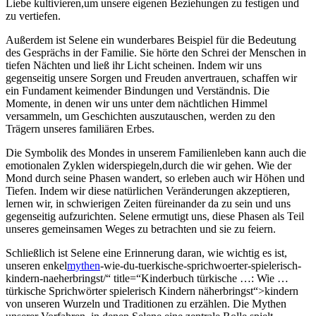
Liebe kultivieren,um unsere eigenen Beziehungen zu festigen und
zu vertiefen.
Außerdem ist Selene ein wunderbares Beispiel für die Bedeutung
des⁣ Gesprächs in der Familie. Sie hörte den Schrei⁤ der Menschen in
tiefen Nächten und ließ ihr Licht scheinen. Indem wir uns
gegenseitig unsere ⁣Sorgen und Freuden anvertrauen, schaffen wir
ein Fundament keimender Bindungen und Verständnis. Die
Momente, in denen wir uns unter dem nächtlichen Himmel
versammeln, um Geschichten auszutauschen, werden zu den
Trägern unseres familiären Erbes.
Die Symbolik des Mondes in unserem Familienleben kann auch die
emotionalen Zyklen widerspiegeln,durch die wir gehen. Wie der
Mond durch seine Phasen wandert, so erleben ⁣auch wir Höhen und
Tiefen. ‍Indem wir diese natürlichen‍ Veränderungen akzeptieren,
lernen wir, in schwierigen Zeiten füreinander da zu⁢ sein und uns
gegenseitig aufzu­richten. Selene ermutigt uns, diese Phasen als Teil
unseres gemeinsamen Weges zu betrachten und sie zu feiern.
Schließlich ist Selene eine Erinnerung daran, wie wichtig es ist,
unseren en­kel­
mythen
-wie-du-tuerkische-sprichwoerter-spielerisch-
kindern-naeherbringst/“ title=“Kinderbuch türkische …: Wie …
türkische Sprichwörter spielerisch Kindern näherbringst“>kindern
von unseren Wurzeln‍ und‍ Traditionen zu erzählen. Die Mythen