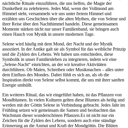
nächtliche Rituale einzuführen, die uns​ helfen, die Magie der
Dunkelheit zu zelebrieren. Jedes Mal,‌ wenn der Vollmond am
Himmel steht, versammeln wir uns unter freiem Himmel und
erzählen uns Geschichten über die alten Mythen, die von Selene und
ihrer Reise über den Nachthimmel handeln. Diese gemeinsamen
Momente stärken ⁣nicht ​nur unser Familienband, sie⁣ bringen auch
einen Hauch von Mystik in unsere modernen Tage.
Selene wird häufig mit dem Mond, der Nacht und der Mystik
⁢assoziiert.⁤ In der⁤ Antike galt sie als‌ Symbol für das weibliche Prinzip
und die Zyklen​ des Lebens. Wir haben uns entschieden,⁤ diese
Symbolik in unser Familienleben zu integrieren, ⁢indem wir eine
„Selene-Nacht“ einrichten, an der wir kreative Aktivitäten
durchführen. Ob ​Malen, ⁣Schreiben oder Musikmachen – alles unter
dem Einfluss des Mondes. Dabei‌ fühlt es sich an, als ob die
Inspiration direkt von⁣ Selene⁢ selbst kommt, die uns mit ihrer sanften
Energie ​umhüllt.
Ein weiteres Ritual, das wir eingeführt haben, ist das Pflanzen ‍von
Mondblumen. In vielen Kulturen gelten diese Blumen als heilig und
werden mit der Göttin Selene in Verbindung gebracht. Jedes Jahr im
Frühling setzen wir gemeinsam die Samen und⁣ beobachten das
Wachstum dieser wunderschönen Pflanzen.Es ist nicht ⁣nur⁣ ein
Zeichen ⁤für die Zyklen des Lebens, sondern auch ⁢eine ständige
Erinnerung an die Anmut und Kraft der Mondgöttin. Die Blüten