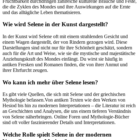
Fruchtbarkeit durchdringen zahlreiche kulturelle Bräuche und Feste,
die die Zyklen des Mondes und ihre Auswirkungen auf die Ernte
und das alltägliche Leben thematisieren.
Wie wird Selene in der⁤ Kunst dargestellt?
In der Kunst wird ⁤Selene oft mit einem strahlenden Gesicht und
einem⁣ Wagen dargestellt, der von Rindern gezogen wird. Diese
Darstellungen ⁤sind nicht ⁣nur für ihre Schönheit ‍geschätzt, sondern
auch für die Art und​ Weise, wie sie die mystische und majestätische
Anziehungskraft des Mondes ‍einfängt. Du wirst sie ⁢häufig in
antiken Fresken und Romanen finden, die von ihrer Anmut und
ihrer Ehrfurcht zeugen.
Wo kann ich ‌mehr‍ über Selene lesen?
Es ⁣gibt viele Quellen, die sich mit Selene und der griechischen
Mythologie befassen.Von antiken Texten wie den Werken​ von
Hesiod bis hin zu modernen Interpretationen – die Literatur ist reich
an Geschichten und Analysen, die uns​ einem tieferen Verständnis
von Selene näherbringen. Online Foren und Mythologie-Bücher
sind oft voller faszinierender Details und Interpretationen.
Welche‌ Rolle spielt ⁤Selene in der modernen‌