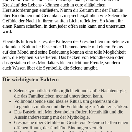
Kreislauf des Lebens ⁤- ​können auch in ⁢eure alltäglichen
Herausforderungen einfließen. Nimm dir Zeit,um mit der Familie‌
über Emotionen und Gedanken zu sprechen,ähnlich wie Selene die
Gefühle der Nacht in ihrem sanften Licht reflektiert. So könnt‌ ihr
einen Raum schaffen, in dem jeder offen sein kann und unterstützt
wird.
Ebenfalls hilfreich ist es, die Kulissen der Geschichten um Selene zu
erkunden. Kulturelle Feste oder Themenabende⁣ mit einem Fokus
auf den Mond⁤ und seine Bedeutung können eine ⁢tolle Möglichkeit
sein, die Mythen zu vertiefen. Das backen von Mondkeksen ⁣oder
das gestalten eines Mondaltars bieten nicht nur ⁣Freude, sondern
auch Wissen über die Symbolik, die Selene umgibt.
Die wichtigsten Fakten:
Selene symbolisiert Fürsorglichkeit und sanfte Nachtenergie,
die das Familienleben mental unterstützen⁤ kann.
Vollmondabende sind ideales Ritual, um gemeinsam die
‍Legenden zu hören und die⁣ Verbindung zur Natur zu ⁢stärken.
Das Basteln mit Mondsymbolen fördert Kreativität und die
Auseinandersetzung mit der ​Mythologie.
Gespräche über Gefühle im Geiste ‌von Selene schaffen einen‌
offenen Raum, der familiäre ⁢Bindungen vertieft.