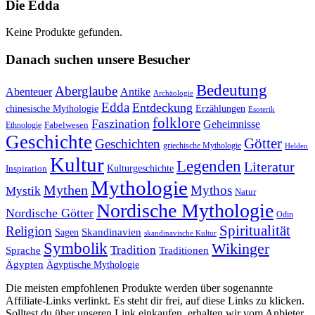
Die Edda
Keine Produkte gefunden.
Danach suchen unsere Besucher
Bedeutung
Aberglaube
Abenteuer
Antike
Archäologie
Edda
Entdeckung
chinesische Mythologie
Erzählungen
Esoterik
folklore
Faszination
Geheimnisse
Fabelwesen
Ethnologie
Geschichte
Götter
Geschichten
griechische Mythologie
Helden
Kultur
Legenden
Literatur
Kulturgeschichte
Inspiration
Mythologie
Mythen
Mythos
Mystik
Natur
Nordische Mythologie
Nordische Götter
Odin
Spiritualität
Religion
Skandinavien
Sagen
skandinavische Kultur
Symbolik
Wikinger
Tradition
Sprache
Traditionen
Ägypten
Ägyptische Mythologie
Die meisten empfohlenen Produkte werden über sogenannte
Affiliate-Links verlinkt. Es steht dir frei, auf diese Links zu klicken.
Solltest du über unseren Link einkaufen, erhalten wir vom Anbieter