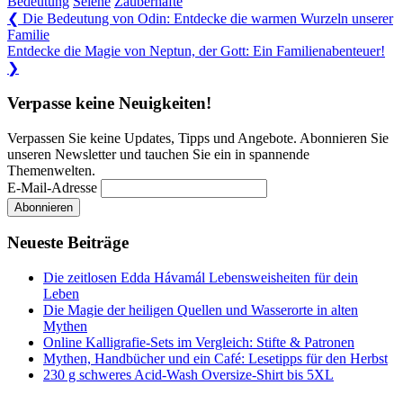
Bedeutung
Selene
Zauberhafte
Beitragsnavigation
Previous
❮
Die Bedeutung von Odin: Entdecke die warmen Wurzeln unserer
Post:
Familie
Next
Entdecke die Magie von Neptun, der Gott: Ein Familienabenteuer!
Post:
❯
Verpasse keine Neuigkeiten!
Verpassen Sie keine Updates, Tipps und Angebote. Abonnieren Sie
unseren Newsletter und tauchen Sie ein in spannende
Themenwelten.
E-Mail-Adresse
Neueste Beiträge
Die zeitlosen Edda Hávamál Lebensweisheiten für dein
Leben
Die Magie der heiligen Quellen und Wasserorte in alten
Mythen
Online Kalligrafie‑Sets im Vergleich: Stifte & Patronen
Mythen, Handbücher und ein Café: Lesetipps für den Herbst
230 g schweres Acid-Wash Oversize-Shirt bis 5XL