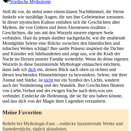
Nordische Mythologie
Stell dir vor, du stehst unter einem klaren Nachthimmel, die Sterne
funkeln wie unzählige‍ Augen, die uns ihre Geheimnisse⁤ zuraunen.
In dieser mystischen Kulisse entfalten sich die Geschichten alter
Mythen, die von Göttern und ihren Abenteuern erzählen –
Geschichten, die uns mit den Wurzeln‌ unserer ‌eigenen Seele
verbinden. Hast du jemals darüber nachgedacht, wie die strahlende
Mondgöttin Selene eine Brücke zwischen den himmlischen und
irdischen Welten ⁤schlägt? Ihre sanfte Präsenz inspiriert⁢ die Dichter
und Künstler seit Jahrhunderten und zeigt uns, wie die Kraft der
Nacht im Herzen unserer Familie weiterlebt. Wenn du deine eigenen
Wurzeln in diese faszinierende Mythologie ⁢eintauchen möchtest,
dann lade ich
dich
ein, deinen Blick nach oben zu richten und
diesen leuchtenden Himmelskörper zu bewundern. Selene, mit ihrer
Anmut und ‍Stärke, ist
nicht
nur ein⁤ Symbol des Lichts, sondern‌
auch der Veränderung ‌und des Wandels. Ihre Geschichten flüstern
von Liebe,Verlust und der ewigen Suche nach dem,was uns
verbindet. Entdecke die Bedeutung,⁣ die‌ sie für uns haben könnte,
und lass‌ dich von der Magie ihrer Legenden verzaubern.
Meine Favoriten
Beliebt ⁤bei Mythologie-Fans – entdecke faszinierende Werke und
Sammlerstücke, täglich aktualisiert.