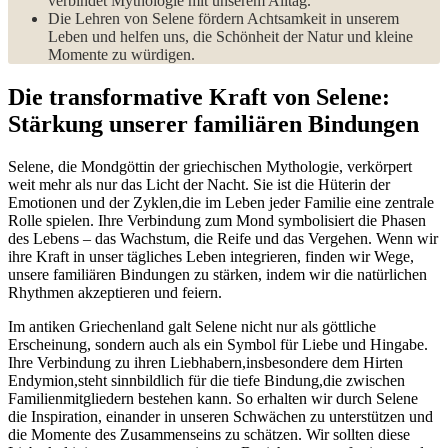
verbindet Mythologie mit unserem Alltag.
Die Lehren von Selene ​fördern Achtsamkeit in unserem
Leben und⁣ helfen uns, die ​Schönheit der Natur und kleine
Momente zu würdigen.
Die transformative Kraft von Selene:
Stärkung unserer familiären Bindungen
Selene, ⁣die Mondgöttin der griechischen Mythologie, verkörpert​
weit mehr als nur ​das Licht der Nacht.⁢ Sie ist die⁢ Hüterin der
Emotionen ‌und der Zyklen,die⁤ im Leben jeder Familie eine​ zentrale
Rolle ⁤spielen. Ihre‍ Verbindung zum Mond symbolisiert‌ die ‍Phasen
des Lebens – das Wachstum, die Reife und das Vergehen.​ Wenn‍ wir
ihre Kraft in unser tägliches ⁢Leben integrieren, finden wir Wege,⁤
unsere⁢ familiären Bindungen zu‍ stärken, ⁢indem wir die natürlichen
Rhyth­men akzeptieren und feiern.
Im antiken Griechenland galt Selene nicht nur als göttliche
Erscheinung, sondern auch als ein Symbol für Liebe⁣ und Hingabe.
Ihre Verbindung zu ihren Liebhabern,insbesondere dem Hirten
Endymion,steht sinnbildlich für die tiefe Bindung,die zwischen
Familienmitgliedern ‍bestehen kann. So erhalten wir durch Selene
die Inspiration, einander in unseren‍ Schwächen zu unterstützen und
die Momente des Zusammenseins zu ‌schätzen. Wir sollten diese