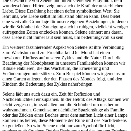
Die Geschichte von Selene und ihrem Geliebten Endymion, dem‍
wunderschönen Hirten, zeigt uns‍ auch die Kraft der unsterblichen
Liebe.⁤ Diese⁢ Erzählung hat einen ‍tiefen symbolischen Wert: Sie
lehrt uns, wie Liebe selbst im Stillstand blühen kann. Dies bietet
eine wertvolle Grundlage für ⁢unsere eigenen Beziehungen,​ in denen
wir die Schönheit der Zuneigung auch in ruhigen, vielleicht weniger
aufregenden Zeiten‍ entdecken können. Selene erinnert uns daran,
dass Liebe nicht immer laut sein muss, um bedeutungsvoll zu sein.
Ein weiterer faszinierender Aspekt von Selene ist ihre Verbindung
zum Wachstum und zur​ Fruchtbarkeit.Der Mond hat einen
messbaren Einfluss auf unseren Zyklus und die Natur. Durch die
Beachtung der‍ Mondphasen in unserem Familienleben können⁢ wir
Rituale etablieren, die das Wachstum,​ die Erneuerung und
Veränderungen unterstützen.‍ Zum ⁤Beispiel können wir gemeinsam
einen Garten⁢ anlegen, der ​den Phasen des Mondes folgt, und den
Kindern die Bedeutung des ⁣Zyklus näherbringen.
Selene lädt uns auch dazu ein, Zeit für⁣ Reflexion und
Nachdenklichkeit einzuplanen. In der⁢ Hektik des​ Alltags können wir
leicht vergessen, innezuhalten und die Schönheit um uns herum
wahrzunehmen. Gemeinsame ‍nächtliche Spaziergänge als Familie
oder das Zücken eines Buches⁢ unter dem sanften Licht einer Lampe
können uns ​helfen, diese Momente der ​Ruhe und des Nachdenkens
zu genießen. So wird Selene nicht nur zum Symbol für Licht,
sondern ⁤auch für einen Ort der Besinnung und des ⁣inneren Friedens