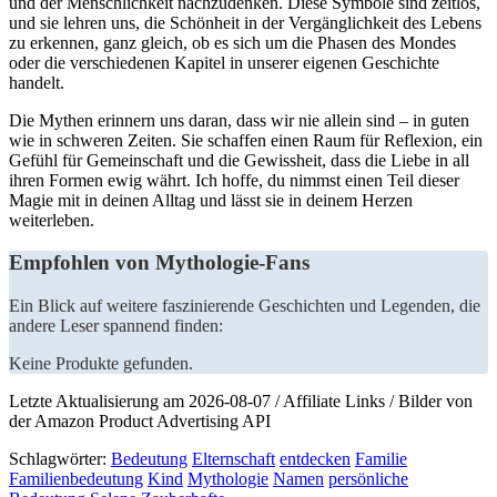
und der Menschlichkeit nachzudenken. Diese Symbole‍ sind zeitlos,
und sie lehren uns, die Schönheit in der Vergänglichkeit des Lebens​
zu erkennen, ganz gleich, ob es sich um ⁣die Phasen des ‌Mondes
oder die verschiedenen Kapitel in unserer eigenen Geschichte
handelt.
Die Mythen erinnern uns daran, dass wir nie allein sind – in guten
wie⁣ in schweren Zeiten. Sie schaffen einen Raum für Reflexion, ein
Gefühl für Gemeinschaft und die Gewissheit, dass die Liebe in all
ihren Formen ewig währt. Ich hoffe, du ⁣nimmst einen Teil dieser
Magie mit in deinen Alltag und lässt sie in deinem Herzen⁤
weiterleben.
Empfohlen ​von Mythologie-Fans
Ein Blick auf weitere faszinierende Geschichten und Legenden, die
andere Leser spannend finden:
Keine Produkte gefunden.
Letzte Aktualisierung am 2026-08-07 / Affiliate Links / Bilder von
der Amazon Product Advertising API
Schlagwörter:
Bedeutung
Elternschaft
entdecken
Familie
Familienbedeutung
Kind
Mythologie
Namen
persönliche