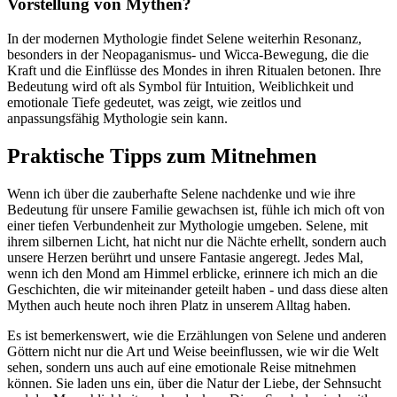
Vorstellung von Mythen?
In der modernen Mythologie findet Selene weiterhin Resonanz,
besonders in der Neopaganismus- und Wicca-Bewegung, die die
⁣Kraft und die Einflüsse des Mondes ⁤in ihren Ritualen betonen. Ihre
‍Bedeutung wird oft als Symbol für Intuition, Weiblichkeit und
emotionale Tiefe⁤ gedeutet, was zeigt, wie zeitlos und
anpassungsfähig Mythologie sein kann.
Praktische Tipps zum Mitnehmen
Wenn ich über die zauberhafte Selene nachdenke und wie ihre
Bedeutung für unsere Familie gewachsen ist, fühle ich mich oft von
einer tiefen Verbundenheit zur Mythologie umgeben. Selene, ‍mit
ihrem silbernen Licht, hat nicht⁢ nur die Nächte erhellt, sondern auch
unsere Herzen berührt und unsere Fantasie angeregt. ⁤Jedes Mal,
wenn ⁤ich den Mond am Himmel erblicke, erinnere ich mich an die
Geschichten, die wir miteinander geteilt haben ​- und dass diese alten
Mythen auch heute noch ihren Platz in unserem Alltag haben.
Es ist bemerkenswert, wie die Erzählungen von Selene und⁤ anderen
⁤Göttern nicht nur die Art und Weise beeinflussen,⁤ wie wir die Welt
sehen, sondern uns auch auf eine emotionale Reise mitnehmen⁤
können. Sie laden uns ein, über‌ die Natur der Liebe, der Sehnsucht