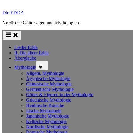
Die EDDA
Nordische Göttersagen und Mythologien
Lieder-Edda
II. Die ältere Edda
Aberglaube
Toggle
Mythologie
sub-
menu
Allgem. Mythologie
Ägyptische Mythologie
Chinesische Mythologie
Germanische Mythologie
Götter & Figuren in der Mythologie
Griechische Mythologie
Heidnische Bräuche
Irische Mythologie
Japanische Mythologie
Keltische Mythologie
Nordische Mythologie
Römische Mythologie