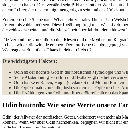
sie gesehen haben. ​Dies ‌verstärkt sein Bild als‍ Gott⁣ der ‍Weisheit u
einem ‍Lehrer, ​der uns​ ermutigt, neugierig zu sein und⁣ das Unbekannt
Zudem⁣ ist seine Suche nach Wissen⁤ ein​ zentrales Thema. Um ‍Weishei
Erkenntnis zahlen müssen.⁤ Diese ​Erzählung fragt⁣ uns: Was bist⁢ du 
die‍ zeitlos erscheinen und ​die Menschheit‌ über ​Jahrhunderte hinweg 
Die⁣ Verbindung von Odin zu den​ Riesen und die Mythos um Ragnarök 
Lebens wider, die wir alle erleben.⁤ Der nordische Glaube, geprägt von
Wie reagierst du auf das‍ Chaos in deinem ⁢Leben?
Die wichtigsten⁢ Fakten:
Odin ‍ist der höchste⁣ Gott in der ​nordischen ⁢Mythologie und⁣ wi
Seine Abstammung⁢ von ‍Buri und Bestla zeigt die ‌tief⁣ verwurze
Odin hat zwei Raben, Hugin (Gedanke) und Munin⁤ (Erinnerung), ⁤d
Die Opferrituale​ von Odin,​ insbesondere das Opfern seines Aug
Die Erzählungen von ⁤Odin und Ragnarök reflektieren⁢ das Spa
Odin ‍hautnah: Wie​ seine Werte unsere Fa
Odin, der Allvater der nordischen⁣ Götter, verkörpert weit ‍mehr als M
können. ‍Wenn ​wir über Odin⁣ nachdenken, begegnen‍ wir nicht nur eine
täglichen Leben von Bedeutung.