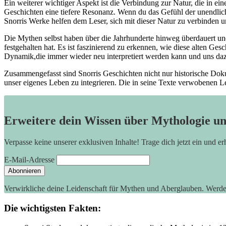
Ein weiterer wichtiger Aspekt ist⁣ die Verbindung zur Natur, die in e
Geschichten eine tiefere Resonanz. Wenn​ du das Gefühl⁣ der unendliche
Snorris Werke helfen dem Leser,⁣ sich mit dieser⁢ Natur zu ⁤verbinden un
Die Mythen selbst haben über die Jahrhunderte ⁢hinweg überdauert und 
⁢festgehalten hat. Es ist​ faszinierend zu erkennen, wie diese ​alten 
Dynamik,die⁤ immer⁤ wieder⁤ neu‍ interpretiert ‍werden kann ​und uns‌ 
Zusammengefasst sind Snorris Geschichten nicht nur historische⁣ Dokume
unser eigenes⁤ Leben zu integrieren. Die in seine‍ Texte verwobenen Le
Erweitere dein Wissen über Mythologie u
Verpasse keine unserer exklusiven Inhalte! Trage dich jetzt ein und e
E-Mail-Adresse
Verwirkliche deine Leidenschaft für Mythen und Aberglauben. Werd
Die​ wichtigsten Fakten: