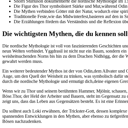
Snorri Sturluson dokumentierte ‍die nordische Mythologie⁢ im 13.
Die Figur des⁤ Thor symbolisiert‌ Stärke ​und Mut,während Odin
Die Mythen verbinden⁤ Götter mit der Natur, ⁢wodurch eine ⁣spiri
Traditionelle ⁣Feste,wie das Midwinterfest,basieren⁣ auf den in 
Die​ Erzählungen‌ fördern das Verständnis und die Reflexion über
Die ⁣wichtigsten Mythen, die du‍ kennen ‌sol
Die⁤ nordische Mythologie ist ​voll von faszinierenden⁢ Geschichten un
neun Welten verbindet. Yggdrasil ist nicht nur ein Baum, sondern ⁢ei
weisheitsuchenden ⁢Norns bis hin zu dem ‌Drachen Nidhögg, der die Wur
gewahrt werden muss.
Ein weiterer bedeutender Mythos⁤ ist der von Odin,dem Allvater und Gott​
Auge,‍ um ⁤den Quell der Weisheit ⁢zu ⁢trinken, ‌was ‌symbolisch dafür 
⁣durch ‍die nordische Mythologie und ⁣ermutigt dich,deine eigenen Gre
Wenn wir⁤ zu⁣ Thor und ⁣seinem berühmten Hammer, Mjölnir, ‌schauen, e
Böse.Thor,‌ der⁣ Held der Arbeiter⁤ und Bauern, steht im Gegensatz zu ⁢
zeigt uns, ⁢dass ‍das⁢ Leben aus Gegensätzen besteht.⁤ Es ist‍ eine‍ Erin
Du solltest auch Loki erwähnen, der​ Trickster-Gott, ​dessen komplexe ⁤R
spannenden‌ Entwicklungen in den Mythen, ​aber ebenso zu⁤ tiefgreifen
Bösen​ nachzudenken.