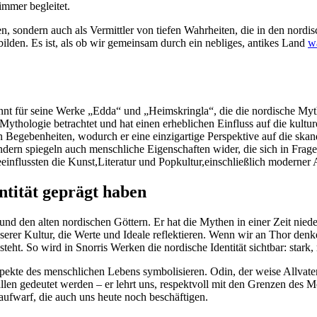
immer ⁤begleitet.
en, ‌sondern auch als Vermittler von tiefen Wahrheiten, ⁢die in⁢ den nord
lden. ⁢Es ist, ⁤als ⁣ob⁤ wir gemeinsam durch ein‍ nebliges, ​antikes Land
w
bekannt⁤ für seine Werke „Edda“ und „Heimskringla“, die die nordische 
 Mythologie betrachtet ⁣und hat einen erheblichen Einfluss⁤ auf ​die kult
 ⁢Begebenheiten, wodurch ‍er eine einzigartige Perspektive auf ‌die ska
ondern spiegeln auch menschliche⁢ Eigenschaften‌ wider, die sich in Frage
beeinflussten‌ die Kunst,Literatur und Popkultur,einschließlich modern
ntität geprägt ​haben
d den alten nordischen Göttern. Er hat ⁢die Mythen in einer‍ Zeit niederg
unserer⁤ Kultur, die Werte​ und‌ Ideale reflektieren. Wenn wir an Thor d
eht. So ⁤wird​ in Snorris Werken ‌die nordische Identität sichtbar: stark,⁣ 
pekte des menschlichen Lebens ‌symbolisieren. Odin, der weise‍ Allvater,
llen gedeutet werden – er⁢ lehrt uns, respektvoll mit den Grenzen ‍des 
 aufwarf, die auch uns heute noch beschäftigen.