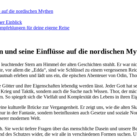
e auf die‌ nordischen⁤ Mythen
her Einblick
mpfehlungen für​ deine eigene Reise
on und seine‌ Einflüsse auf die ⁣nordischen ‌M
 leuchtender Stern am Himmel der alten Geschichten ​strahlt. Er war nic
xte, vor allem die „Edda“, sind wie Schlüssel zu einem vergessenen Re
utnah erleben und‌ lädt​ uns⁣ ein, die ⁢epischen Abenteuer von ⁢Odin, Thor
die⁢ Götter‌ und ihre Eigenschaften lebendig werden lässt. Jeder​ Gott hat 
r ⁢Krieg und Taktik,‌ sondern auch⁣ die Suche nach Wissen.⁢ Thor, der mäc
‍ So spiegelt sich die Vielfalt und​ Komplexität des ⁣Lebens in ihren E
e kulturelle ⁢Brücke zur Vergangenheit. Er zeigt​ uns,‌ wie​ die alten S
ur in ‌der Fantasie, sondern beeinflussten auch Gesetze ​und soziale⁤ Nor
nserer ⁢modernen Welt.
h. Sie weckt tiefere ⁣Fragen⁤ über das‌ menschliche ‍Dasein‍ und unsere 
nd ⁣des Schutzes wider, die wir alle in verschiedenen Formen suchen. Und 