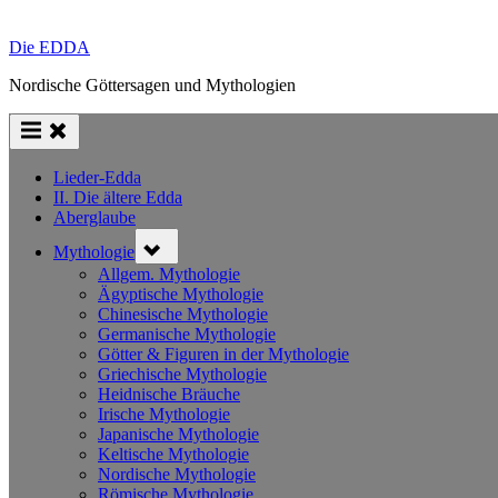
Die EDDA
Nordische Göttersagen und Mythologien
Lieder-Edda
II. Die ältere Edda
Aberglaube
Toggle
Mythologie
sub-
menu
Allgem. Mythologie
Ägyptische Mythologie
Chinesische Mythologie
Germanische Mythologie
Götter & Figuren in der Mythologie
Griechische Mythologie
Heidnische Bräuche
Irische Mythologie
Japanische Mythologie
Keltische Mythologie
Nordische Mythologie
Römische Mythologie