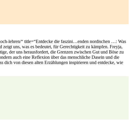
noch-lehren/“ title=“Entdecke die faszini…enden nordischen …: Was
 zeigt uns, was es⁢ bedeutet, für Gerechtigkeit‌ zu kämpfen. Freyja,
istige,⁢ der ​uns herausfordert, die Grenzen zwischen Gut ‌und Böse zu⁢
ondern auch eine Reflexion‍ über ⁢das‍ menschliche Dasein ‍und‌ die⁣
ss dich von ⁢diesen⁤ alten Erzählungen ‍inspirieren ⁢und⁤ entdecke, wie