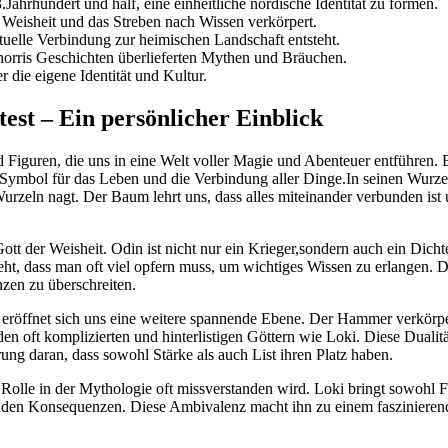
Jahrhundert und half, ​eine einheitliche nordische Identität zu formen.
​ Weisheit und das Streben nach Wissen verkörpert.
tuelle‌ Verbindung zur heimischen Landschaft⁤ entsteht.
Snorris⁣ Geschichten überlieferten Mythen und ​Bräuchen.
 ​die eigene Identität und Kultur.
ltest – Ein persönlicher Einblick
d Figuren, die uns in eine Welt voller Magie und ​Abenteuer entführen.⁤
n Symbol für das⁣ Leben und die ‍Verbindung aller Dinge.In seinen Wur
zeln nagt. Der Baum ‌lehrt uns,⁤ dass alles ⁢miteinander​ verbunden ist
 der Weisheit.⁢ Odin ⁤ist nicht ‌nur ​ein ⁤Krieger,sondern auch ein Dicht
steht, dass man oft⁣ viel opfern muss,‌ um wichtiges Wissen‌ zu ‌erlangen
nzen zu überschreiten.
röffnet sich uns ‌eine ‍weitere ⁢spannende⁢ Ebene. Der⁣ Hammer verkörp
den oft komplizierten und hinterlistigen Göttern wie Loki.‍ Diese ‍Dualit
nerung daran, dass sowohl ⁤Stärke als auch List ihren‍ Platz haben.
olle in ⁣der‌ Mythologie oft missverstanden‌ wird. Loki bringt ‍sowohl​ Fre
den Konsequenzen. Diese Ambivalenz ⁢macht ihn zu einem faszinierenden 