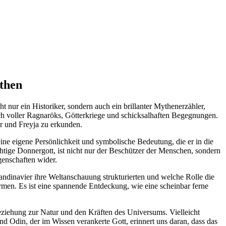
ythen
ht nur ein Historiker, sondern auch ein brillanter Mythenerzähler,
ich voller Ragnaröks, Götterkriege und schicksalhaften Begegnungen.
 ‍und ​Freyja zu​ erkunden.
​seine ‌eigene Persönlichkeit und symbolische Bedeutung,​ die er in die
htige ‌Donnergott, ist nicht nur der‍ Beschützer der ⁤Menschen, sondern⁢
igenschaften wider.
kandinavier ihre⁢ Weltanschauung‌ strukturierten und welche Rolle die
men. Es ist eine spannende ‌Entdeckung,​ wie⁤ eine scheinbar⁣ ferne
Beziehung zur⁣ Natur und⁣ den Kräften‍ des Universums. Vielleicht
Odin, der im Wissen​ verankerte Gott, ⁢erinnert‌ uns ⁢daran,⁤ dass das