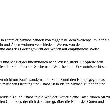
 Ein zentraler Mythos‍ handelt von ⁣Yggdrasil, dem Weltenbaum, der die
zeln‍ und Ästen⁤ wohnen verschiedene Wesen: von den
 und ‌dass das ⁤Gleichgewicht der Welten auf empfindliche Weise
er ⁢und ⁣Magier,der unermüdlich nach ‌Wissen strebt. Er opferte sein
. Diese Lektion über die Suche nach Wahrheit‌ und Erkenntnis zieht sich
ert ‌nicht nur Kraft, ⁢sondern auch Schutz und den Kampf gegen das⁤
ät zwischen⁣ Ordnung und Chaos ‍ist in‌ vielen Mythen zu‌ finden und ​
ude‌ als⁤ auch⁤ Chaos in die Welt der Götter.‌ Seine ⁤Taten führen oft zu
Charakter, der⁣ dich ‍dazu ⁣anregt, über die Natur des‍ Guten und⁤