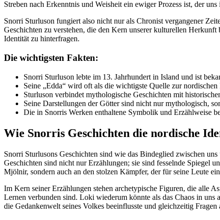
Streben nach Erkenntnis und Weisheit ein​ ewiger Prozess‌ ist,​ der uns 
Snorri Sturluson ‌fungiert also ‌nicht nur als Chronist vergangener Zeit
Geschichten zu verstehen, ‍die den Kern unserer kulturellen Herkunft‍ bi
Identität zu hinterfragen.
Die‍ wichtigsten Fakten:
Snorri Sturluson lebte⁢ im 13. Jahrhundert in⁢ Island⁢ und ist 
Seine „Edda“ wird ⁣oft als die⁤ wichtigste Quelle zur nordischen
Sturluson verbindet mythologische Geschichten mit ⁣historischen
Seine ‍Darstellungen der⁢ Götter sind nicht ‍nur mythologisch, s
Die in ​Snorris Werken enthaltene Symbolik‌ und ⁢Erzählweise ⁤
Wie Snorris ⁤Geschichten⁢ die nordische Ide
Snorri Sturlusons Geschichten ‌sind wie das Bindeglied zwischen uns un
⁤Geschichten sind nicht nur ‍Erzählungen; sie ​sind fesselnde Spiegel 
Mjölnir, ​sondern ⁤auch an den stolzen Kämpfer, ⁤der für seine Leute einst
Im Kern seiner ‍Erzählungen stehen archetypische Figuren,‌ die alle As
Lernen⁣ verbunden sind.​ Loki wiederum könnte ⁢als das Chaos in uns a
die ‍Gedankenwelt seines Volkes beeinflusste und gleichzeitig ​Fragen