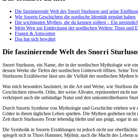
Die faszinierende⁣ Welt ⁣des Snorri Sturluson ​und seine Einflüss
Wie Snorris Geschichten ⁢die nordische ‍Identität geprägt haben
Die wichtigsten​ Mythen, die du kennen solltest⁤ – Ein persönlic
Mein Weg zur ​Entdeckung der nordischen Welten: ‍Tipps und E
Fragen‍ &⁤ Antworten
Das​ hat ⁤sich bewährt
Die faszinierende ⁢Welt⁢ des Snorri ‌Sturlus
Snorri Sturluson, ein Name, der in der nordischen ⁣Mythologie⁢ wie ein
dessen Werke die Tiefen der ‍nordischen Götterwelt öffnen. Seine ⁤Te
Sturlusons Erzählweise lässt uns die⁣ Vielfalt der nordischen Mythen ⁣ha
Was mich besonders⁤ fasziniert, ‍ist die‌ Art ‍und⁤ Weise, wie Sturlison 
Geschichten ‍einwebt. ​Odin,⁤ der weise Allvater, repräsentiert nicht nu
verkörpert auch die unbändige Natur und ⁤den unkontrollierbaren Sturm.
Durch Snorris Synthese von⁤ Mythologie und Geschichte erleben wir​ ein
Götter​ in ihrem täglichen Leben ⁢spielten. Die Mythen gediehen nicht n
Zeit durch ‍Sturlusons ⁢Texte lebendig bleibt und uns prägt,⁣ sogar in u
Die Symbolik in Snorris Erzählungen ist jedoch nicht​ nur ​oberflächlic
spiegelt sich in Thors Hammer,‍ Mjölnir, auch ⁤die⁢ Macht des ⁤Lebens u