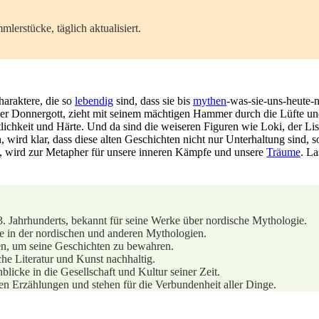
lerstücke, täglich aktualisiert.
araktere, ‍die so
lebendig
sind, dass sie⁣ bis‌
mythen
-was-sie-uns-heute-
der Donnergott,‌ zieht ⁤mit seinem ⁤mächtigen Hammer durch die Lüfte und⁢
rtlichkeit und ⁢Härte. Und⁣ da sind⁢ die​ weiseren Figuren wie Loki, ⁣der⁤ L
 ‌wird klar, dass diese alten Geschichten ​nicht nur Unterhaltung sind, s
ikt, wird zur Metapher für ‍unsere inneren Kämpfe und unsere
Träume
. La
13. Jahrhunderts, bekannt ‌für seine Werke über nordische Mythologie.
e in der nordischen und​ anderen Mythologien.
len, ‍um seine Geschichten zu⁣ bewahren.
he Literatur ‌und Kunst⁢ nachhaltig.
blicke in die Gesellschaft⁣ und Kultur seiner Zeit.
Erzählungen‍ und​ stehen​ für die⁤ Verbundenheit⁤ aller Dinge.