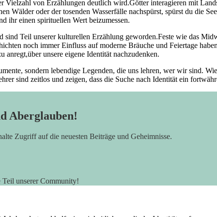
iner Vielzahl von Erzählungen deutlich ​wird.Götter interagieren mit La
n Wälder oder der tosenden Wasserfälle ⁤nachspürst, spürst ⁢du die‌ Seel
d ihr einen⁢ spirituellen Wert ‌beizumessen.
sind Teil unserer kulturellen ​Erzählung geworden.Feste‌ wie ⁣das Midwi
Geschichten noch immer Einfluss ⁤auf moderne Bräuche und⁤ Feiertage hab
dazu anregt,über unsere eigene Identität nachzudenken.
nte, sondern ⁣lebendige Legenden, die uns‌ lehren, wer ⁢wir​ sind. Wie er
hrer sind zeitlos und zeigen, dass die Suche nach Identität ein fortwähr
nd Aberglauben!
rhalte Zugriff auf die neuesten Beiträge und Geheimnisse.
e Teil unserer Community!