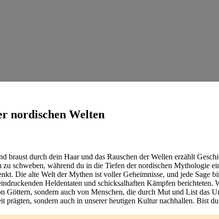
er nordischen Welten
Wind braust durch dein Haar​ und das Rauschen der Wellen erzählt‍ Gesc
⁣ zu schweben, während du in die ⁤Tiefen⁤ der nordischen Mythologie ei
enkt. Die alte Welt der ⁢Mythen ist ‍voller ⁢Geheimnisse, und jede‍ Sage ⁣bi
eindruckenden Heldentaten und schicksalhaften Kämpfen ⁤berichteten. ⁣
on‍ Göttern, sondern ⁢auch von⁤ Menschen, die durch Mut ‍und List das 
prägten, sondern auch in ⁢unserer ​heutigen Kultur‍ nachhallen. ‍Bist⁢ du b