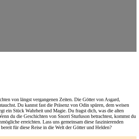
hichten von längst vergangenen Zeiten. Die Götter ‍von Asgard,
ntauchst. Du ​kannst fast die Präsenz von Odin⁤ spüren, dem weisen
rgt​ ein Stück Wahrheit und​ Magie.⁤ Du fragst dich,​ was die alten
Wenn du die Geschichten⁣ von Snorri Sturluson betrachtest, kommst⁤ du
Unmögliche erreichten. ⁤Lass uns gemeinsam diese faszinierenden
ereit⁤ für‌ diese Reise in die⁣ Welt der⁢ Götter und Helden?