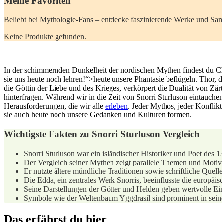
Meine Favoriten
Beliebt ​bei Mythologie-Fans​ – ⁣entdecke faszinierende Werke ​und Samm
Keine Produkte gefunden.
In der schimmernden Dunkelheit der nordischen Mythen ‌findest du Ch
sie uns heute noch lehren!“>heute unsere⁢ Phantasie ⁤beflügeln. ⁢Thor, 
die ⁣Göttin ‌der ⁣Liebe und des Krieges, ​verkörpert⁢ die Dualität von Zä
hinterfragen. Während wir in ‌die Zeit von ‍Snorri Sturluson eintauchen,
Herausforderungen, die wir alle
erleben
. ⁢Jeder ⁢Mythos, ‌jeder Konfl
sie auch heute ⁢noch unsere Gedanken und Kulturen formen.
Wichtigste Fakten zu Snorri ⁣Sturluson‌ Vergleich
Snorri Sturluson war ⁢ein isländischer‍ Historiker und Poet des 
Der Vergleich seiner Mythen zeigt parallele Themen und Motiv
Er nutzte ältere mündliche Traditionen⁣ sowie ⁣schriftliche Quel
Die Edda, ein zentrales Werk ⁣Snorris, beeinflusste die europäisc
Seine Darstellungen der Götter ⁣und Helden ‍geben‍ wertvolle Ein
Symbole wie der Weltenbaum Yggdrasil sind prominent in seinen ⁢
Das erfährst du hier