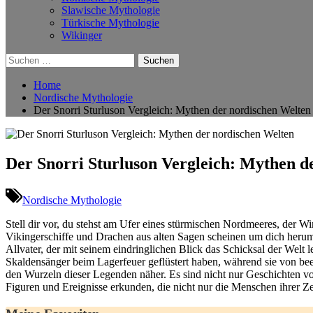
Slawische Mythologie
Türkische Mythologie
Wikinger
Suchen
nach:
Home
Nordische Mythologie
Der Snorri Sturluson Vergleich: Mythen der nordischen Welten
Der Snorri Sturluson Vergleich: Mythen d
Nordische Mythologie
Stell ⁣dir vor, du stehst am Ufer eines⁢ stürmischen Nordmeeres, der 
Vikingerschiffe und Drachen aus​ alten Sagen scheinen um ‌dich herum
Allvater, der mit seinem eindringlichen ⁢Blick das⁤ Schicksal ⁣der Welt l
Skaldensänger beim Lagerfeuer ⁤geflüstert haben, während sie‌ von be
den ‍Wurzeln dieser ​Legenden näher. Es⁢ sind nicht nur Geschichten v
Figuren und Ereignisse erkunden, die nicht nur⁣ die Menschen⁢ ihrer Zeit 