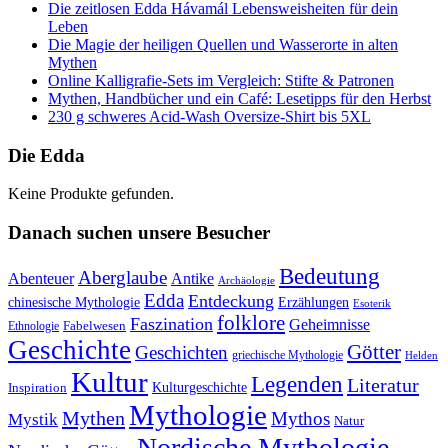
Die zeitlosen Edda Hávamál Lebensweisheiten für dein
Leben
Die Magie der heiligen Quellen und Wasserorte in alten
Mythen
Online Kalligrafie‑Sets im Vergleich: Stifte & Patronen
Mythen, Handbücher und ein Café: Lesetipps für den Herbst
230 g schweres Acid-Wash Oversize-Shirt bis 5XL
Die Edda
Keine Produkte gefunden.
Danach suchen unsere Besucher
Bedeutung
Aberglaube
Abenteuer
Antike
Archäologie
Edda
Entdeckung
chinesische Mythologie
Erzählungen
Esoterik
folklore
Faszination
Geheimnisse
Fabelwesen
Ethnologie
Geschichte
Götter
Geschichten
griechische Mythologie
Helden
Kultur
Legenden
Literatur
Kulturgeschichte
Inspiration
Mythologie
Mythen
Mythos
Mystik
Natur
Nordische Mythologie