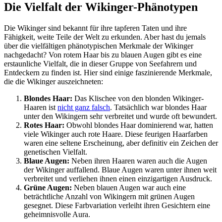
Die Vielfalt der Wikinger-Phänotypen
Die Wikinger sind bekannt für ihre tapferen Taten und ihre
Fähigkeit, weite Teile der Welt zu erkunden. Aber hast du jemals
über die vielfältigen phänotypischen Merkmale der Wikinger
nachgedacht? Von rotem Haar bis zu blauen Augen gibt es eine
erstaunliche Vielfalt, die in dieser Gruppe von Seefahrern und
Entdeckern zu finden ist. Hier sind einige faszinierende Merkmale,
die die Wikinger auszeichneten:
Blondes Haar:
Das Klischee von den blonden Wikinger-
Haaren ist
nicht ganz falsch
. Tatsächlich war blondes Haar
unter den Wikingern sehr verbreitet und wurde oft bewundert.
Rotes Haar:
Obwohl blondes Haar dominierend war, hatten
viele Wikinger auch rote Haare. Diese feurigen Haarfarben
waren eine seltene Erscheinung, aber definitiv ein Zeichen der
genetischen Vielfalt.
Blaue Augen:
Neben ihren Haaren waren auch die Augen
der Wikinger auffallend. Blaue Augen waren unter ihnen weit
verbreitet und verliehen ihnen einen einzigartigen Ausdruck.
Grüne Augen:
Neben blauen Augen war auch eine
beträchtliche Anzahl von Wikingern mit grünen Augen
gesegnet. Diese Farbvariation verleiht ihren Gesichtern eine
geheimnisvolle Aura.