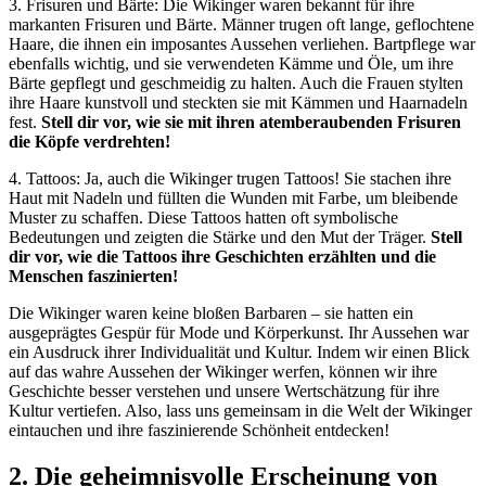
3. Frisuren und Bärte: Die Wikinger waren bekannt für ihre
markanten Frisuren und Bärte. Männer trugen oft lange, geflochtene
Haare, die ihnen ein imposantes Aussehen verliehen. Bartpflege war
ebenfalls wichtig, und sie verwendeten Kämme und Öle, um ihre
Bärte gepflegt und geschmeidig zu halten. Auch die Frauen stylten
ihre Haare kunstvoll und steckten sie mit Kämmen und Haarnadeln
fest.
Stell dir vor, wie sie mit ihren atemberaubenden Frisuren
die Köpfe verdrehten!
4. Tattoos: Ja, auch die Wikinger trugen Tattoos! Sie stachen ihre
Haut mit Nadeln und füllten die Wunden mit Farbe, um bleibende
Muster zu schaffen. Diese Tattoos hatten oft symbolische
Bedeutungen und zeigten die Stärke und den Mut der Träger.
Stell
dir vor, wie die Tattoos ihre Geschichten erzählten und die
Menschen faszinierten!
Die Wikinger waren keine bloßen Barbaren – sie hatten ein
ausgeprägtes Gespür für Mode und Körperkunst. Ihr Aussehen war
ein Ausdruck ihrer Individualität und Kultur. Indem wir einen Blick
auf das wahre Aussehen der Wikinger werfen, können wir ihre
Geschichte besser verstehen und unsere Wertschätzung für ihre
Kultur vertiefen. Also, lass uns gemeinsam in die Welt der Wikinger
eintauchen und ihre faszinierende Schönheit entdecken!
2. Die geheimnisvolle Erscheinung von