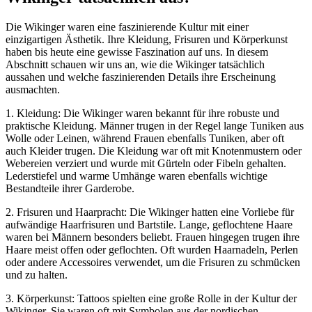
Die Wikinger waren eine faszinierende Kultur mit einer
einzigartigen Ästhetik. Ihre Kleidung, Frisuren und Körperkunst
haben bis heute eine gewisse Faszination auf uns. In diesem
Abschnitt schauen wir uns an, wie die Wikinger tatsächlich
aussahen und welche faszinierenden Details ihre Erscheinung
ausmachten.
1. Kleidung: Die Wikinger waren bekannt für ihre robuste und
praktische Kleidung. Männer trugen in der Regel lange Tuniken aus
Wolle oder Leinen, während Frauen ebenfalls Tuniken, aber oft
auch Kleider trugen. Die Kleidung war oft mit Knotenmustern oder
Webereien verziert und wurde mit Gürteln oder Fibeln gehalten.
Lederstiefel und warme Umhänge waren ebenfalls wichtige
Bestandteile ihrer Garderobe.
2. Frisuren und Haarpracht: Die Wikinger hatten eine Vorliebe für
aufwändige Haarfrisuren und Bartstile. Lange, geflochtene Haare
waren bei Männern besonders beliebt. Frauen hingegen trugen ihre
Haare meist offen oder geflochten. Oft wurden Haarnadeln, Perlen
oder andere Accessoires verwendet, um die Frisuren zu schmücken
und zu halten.
3. Körperkunst: Tattoos spielten eine große Rolle in der Kultur der
Wikinger. Sie waren oft mit Symbolen aus der nordischen