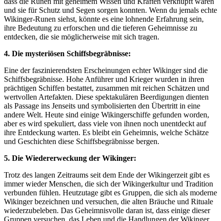
dass die Runen mit geheimem Wissen und Kräften verknüpft waren
und sie für Schutz und Segen sorgen konnten. Wenn du jemals echte
Wikinger-Runen siehst, könnte es eine lohnende Erfahrung sein,
ihre Bedeutung zu erforschen und die tieferen Geheimnisse zu
entdecken, die sie möglicherweise mit sich tragen.
4. Die mysteriösen Schiffsbegräbnisse:
Eine der faszinierendsten Erscheinungen echter Wikinger sind die
Schiffsbegräbnisse. Hohe Anführer und Krieger wurden in ihren
prächtigen Schiffen bestattet, zusammen mit reichen Schätzen und
wertvollen Artefakten. Diese spektakulären Beerdigungen dienten
als Passage ins Jenseits und symbolisierten den Übertritt in eine
andere Welt. Heute sind einige Wikingerschiffe gefunden worden,
aber es wird spekuliert, dass viele von ihnen noch unentdeckt auf
ihre Entdeckung warten. Es bleibt ein Geheimnis, welche Schätze
und Geschichten diese Schiffsbegräbnisse bergen.
5. Die Wiedererweckung der Wikinger:
Trotz des langen Zeitraums seit dem Ende der Wikingerzeit gibt es
immer wieder Menschen, die sich der Wikingerkultur und Tradition
verbunden fühlen. Heutzutage gibt es Gruppen, die sich als moderne
Wikinger bezeichnen und versuchen, die alten Bräuche und Rituale
wiederzubeleben. Das Geheimnisvolle daran ist, dass einige dieser
Gruppen versuchen, das Leben und die Handlungen der Wikinger