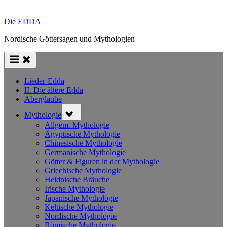
Die EDDA
Nordische Göttersagen und Mythologien
Lieder-Edda
II. Die ältere Edda
Aberglaube
Toggle
Mythologie
sub-
menu
Allgem. Mythologie
Ägyptische Mythologie
Chinesische Mythologie
Germanische Mythologie
Götter & Figuren in der Mythologie
Griechische Mythologie
Heidnische Bräuche
Irische Mythologie
Japanische Mythologie
Keltische Mythologie
Nordische Mythologie
Römische Mythologie