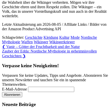
die Wahrheit über die Wikinger verbreiten. Mögen wir ihre
Geschichte ehren und ihren Respekt zollen. Die Wikinger – ein
Volk, das in unserer Vorstellungskraft und nun auch in der Realität
weiterlebt.
Letzte Aktualisierung am 2026-08-05 / Affiliate Links / Bilder von
der Amazon Product Advertising API
Schlagwörter:
Geschichte
Kleidung
Kultur
Mode
Nordische
Mythologie
Waffen
Wikinger
Wikingerkrieger
Beitragsnavigation
Previous
❮
Vanir – Götter der Fruchtbarkeit und der Natur
Post:
Next
Zauber der Edda: Nordische Mythologie in geheimnisvollen
Post:
Geschichten
❯
Verpasse keine Neuigkeiten!
Verpassen Sie keine Updates, Tipps und Angebote. Abonnieren Sie
unseren Newsletter und tauchen Sie ein in spannende
Themenwelten.
E-Mail-Adresse
Neueste Beiträge