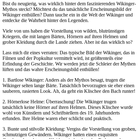
Bist du neugierig, was wirklich hinter dem faszinierenden Wikinger-
Mythos steckt? Möchtest du das tatsächliche Erscheinungsbild der
Wikinger enthüllen? Dann tauche ein in die Welt der Wikinger und
entdecke die Wahrheit hinter den Legenden.
Viele von uns haben die Vorstellung von wilden, blutrünstigen
Kriegern, die mit langen Bärten, Hörnern auf ihren Helmen und
grober Kleidung durch die Lande ziehen. Aber ist das wirklich so?
Lass mich dir eines verraten: Das typische Bild der Wikinger, das in
Filmen und der Popkultur vermittelt wird, ist größtenteils eine
Erfindung der Geschichte. Wir werden jetzt die Schleier der Mythen
lüften und das wahre Erscheinungsbild enthüllen!
1. Bartlose Wikinger: Anders als der Mythos besagt, trugen die
Wikinger selten lange Bärte. Tatsächlich bevorzugten sie eher einen
sauberen, rasierten Look. Ah, da geht ein Klischee den Bach runter!
2. Hörnerlose Helme: Überraschung! Die Wikinger trugen
tatsächlich keine Hörner auf ihren Helmen. Dieses Klischee wurde
wohl von Künstlern und Schriftstellern des 19. Jahrhunderts
erfunden. Ihre Helme waren eher schlicht und praktisch.
3. Bunte und stilvolle Kleidung: Vergiss die Vorstellung von groben,
schmutzigen Gewändern. Wikinger hatten einen exquisiten