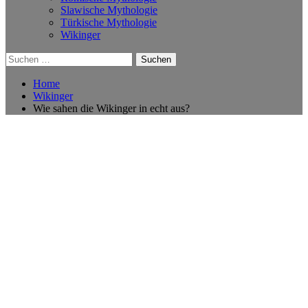
Slawische Mythologie
Türkische Mythologie
Wikinger
Suchen
nach:
Home
Wikinger
Wie sahen die Wikinger in echt aus?