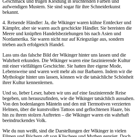
Geschmack und trugen Kleidung in leuchtenden Farben und
aufwendigen Mustern. Sie sind sogar für ihre Schneiderkunst
bekannt.
4. Reisende Händler: Ja, die Wikinger waren kühne Entdecker und
Kämpfer, aber sie waren auch geschickte Händler. Sie bereisten die
Meere und knüpften Handelsbeziehungen bis nach Asien und
Nordamerika. Sie waren nicht nur auf Kriegszüge aus, sondern
trieben auch erfolgreich Handel.
Lass uns das falsche Bild der Wikinger hinter uns lassen und die
Wahrheit erkunden. Die Wikinger waren eine faszinierende Kultur
mit einer vielfältigen Geschichte. Sie hatten ihre eigene Mode,
Lebensweise und waren weit mehr als nur Barbaren. Indem wir die
Mythologie hinter uns lassen, können wir die tatsächliche Schönheit
ihrer Kultur kennenlernen.
Und so, lieber Leser, haben wir uns auf eine faszinierende Reise
begeben, um herauszufinden, wie die Wikinger tatsächlich aussahen.
Von den bodenlangen Mänteln und den mit Tiermotiven verzierten
Helmen, über die kunstvollen Tattoos und geflochtenen Haare, bis
hin zu ihrem stolzen Auftreten – die Wikinger waren ein wahrhaft
beeindruckendes Volk.
Wie du nun weißt, sind die Darstellungen der Wikinger in vielen
Filmen und Büchern oft von Klischees und Mythen geprägt. Doch