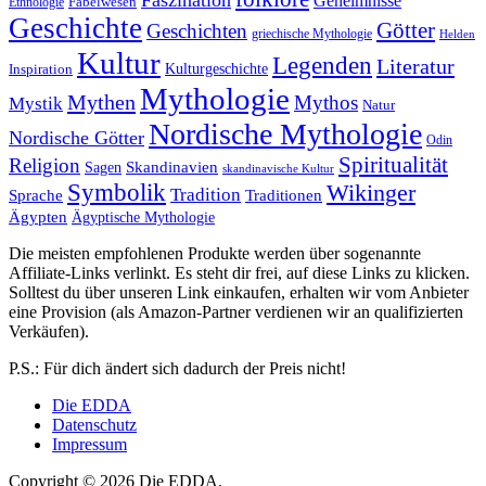
Geheimnisse
Fabelwesen
Ethnologie
Geschichte
Götter
Geschichten
griechische Mythologie
Helden
Kultur
Legenden
Literatur
Kulturgeschichte
Inspiration
Mythologie
Mythen
Mythos
Mystik
Natur
Nordische Mythologie
Nordische Götter
Odin
Spiritualität
Religion
Skandinavien
Sagen
skandinavische Kultur
Symbolik
Wikinger
Tradition
Sprache
Traditionen
Ägypten
Ägyptische Mythologie
Die meisten empfohlenen Produkte werden über sogenannte
Affiliate-Links verlinkt. Es steht dir frei, auf diese Links zu klicken.
Solltest du über unseren Link einkaufen, erhalten wir vom Anbieter
eine Provision (als Amazon-Partner verdienen wir an qualifizierten
Verkäufen).
P.S.: Für dich ändert sich dadurch der Preis nicht!
Die EDDA
Datenschutz
Impressum
Copyright © 2026 Die EDDA.