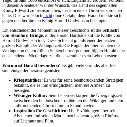
Tage. Im Jahr 1066 entschloss er sich, England zu erobern. Führend
in diesem Abenteuer war der Wunsch, das Land des sagenhaften
König Edward zu beanspruchen, der ihm einen Thron versprochen
hatte. Dies war jedoch
nicht
ohne ⁢Gefahr, denn ​Harald musste sich
gegen den berühmten ⁣König Harold Godwinson behaupten.
Ein entscheidender ⁣Moment in dieser Geschichte‍ ist die
Schlacht
von Stamford Bridge
, in der Harald Hardråde ‍auf die Kräfte von
Harold Godwinson traf. Diese Schlacht gilt als einer der letzten
großen Kämpfe der Wikingerzeit. Die Engländer überraschten die
Wikinger ‌an ​einem‍ frühen Septembermorgen und fügten Harald eine
entscheidende Niederlage zu, die letztendlich ⁢sein Leben ‌kostete.
Warum ist Harald besonders?
‍ Es gibt viele Gründe, aber hier
sind einige der herausragendsten:
Kriegstaktiker:
Er war für seine beeindruckenden‍ Strategien
bekannt, die es ihm ermöglichten, mehrere⁤ Armeen zu
besiegen.
Wikinger-Kultur:
Sein Leben verkörpert die Übergangszeit
zwischen den heidnischen Traditionen der⁣ Wikinger und dem
aufkommenden Christentum in Skandinavien.
Inspiration für Geschichten:
Die Erzählungen⁢ über seine
Abenteuer und seinen⁣ Mut haben bis heute großen Einfluss
auf ⁢Literatur ‌und ⁢Film.