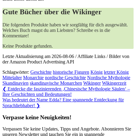
Gute Bücher über die Wikinger
Die folgenden Produkte haben wir sorgfältig für dich ausgewählt.
Welches Buch magst du am Liebsten? Schreibe es in die
Kommentare!
Keine Produkte gefunden.
Letzte Aktualisierung am 2026-08-06 / Affiliate Links / Bilder von
der Amazon Product Advertising API
Schlagwörter:
Geschichte
historische Figuren
König
letzter König
Mittelalter
Monarchie
nordische Geschichte
Nordische Mythologie
Skandinavien
skandinavische Monarchen
Wikinger
Wikingerzeit
Beitragsnavigation
Previous
❮
Entdecke die faszinierenden ‚Chinesische Mythologie Säulen‘ –
Post:
Ihre Geschichten und Bedeutungen!
Next
Was bedeutet der Name Edda? Eine spannende Entdeckung für
Post:
Sprachliebhaber!
❯
Verpasse keine Neuigkeiten!
Verpassen Sie keine Updates, Tipps und Angebote. Abonnieren Sie
unseren Newsletter und tauchen Sie ein in spannende