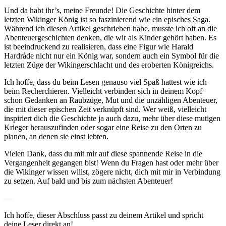
Und da habt ihr’s, meine Freunde! Die Geschichte hinter dem
letzten Wikinger König ist so faszinierend wie ein episches Saga.
Während ich diesen Artikel geschrieben habe, musste ich oft an die
‌Abenteuergeschichten denken, die⁤ wir als Kinder ​gehört haben. Es
ist beeindruckend zu realisieren, dass eine Figur wie ⁣Harald
Hardråde nicht nur ein König war, sondern auch ein Symbol für die
letzten Züge der Wikingerschlacht und des ‌eroberten Königreichs.
Ich hoffe, dass du beim Lesen genauso⁣ viel Spaß ‌hattest wie ich
beim Recherchieren. Vielleicht verbinden sich in deinem Kopf
⁤schon Gedanken an Raubzüge, Mut und die‌ unzähligen Abenteuer,
die mit dieser epischen Zeit verknüpft ​sind. ‍Wer weiß, vielleicht
inspiriert dich die Geschichte ja auch dazu, mehr über diese ‍mutigen
Krieger herauszufinden oder sogar eine Reise zu den Orten zu
planen, an denen sie einst lebten.
Vielen Dank, dass du mit mir auf diese spannende Reise⁢ in die
Vergangenheit gegangen bist! Wenn du Fragen hast ‍oder​ mehr über
die Wikinger ⁣wissen willst, zögere nicht, dich mit mir in Verbindung
zu setzen. Auf bald und bis zum nächsten Abenteuer!
—
Ich⁣ hoffe, dieser Abschluss passt zu deinem Artikel und spricht
deine ‌Leser direkt an!