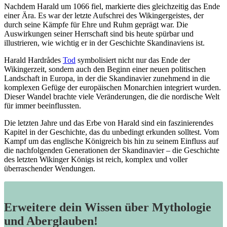
Nachdem Harald‍ um 1066 fiel, markierte dies gleichzeitig das⁢ Ende
einer Ära. Es war der letzte Aufschrei des Wikingergeistes,‍ der
‌durch seine Kämpfe für Ehre und Ruhm geprägt ⁤war. Die
Auswirkungen seiner Herrschaft sind bis heute spürbar und
illustrieren, wie wichtig er in der Geschichte Skandinaviens ist.
Harald Hardrådes
Tod
symbolisiert nicht nur das Ende der
Wikingerzeit, ⁤sondern auch den Beginn einer neuen politischen
Landschaft in Europa, in der die⁢ Skandinavier zunehmend in die
komplexen Gefüge der europäischen Monarchien integriert wurden.
Dieser Wandel brachte viele Veränderungen, die die nordische Welt
für ⁤immer beeinflussten.
Die letzten Jahre und das Erbe von Harald sind ein ⁢faszinierendes
Kapitel in der Geschichte, das du unbedingt​ erkunden ‌solltest. ‍Vom
⁤Kampf um das englische Königreich bis hin zu seinem Einfluss auf
die nachfolgenden Generationen der Skandinavier – die Geschichte
des letzten Wikinger Königs ist reich, komplex und voller
überraschender Wendungen.
Erweitere dein Wissen über Mythologie
und Aberglauben!