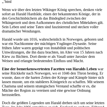
„`html
Wenn wir über den letzten Wikinger König sprechen, denken viele⁣
sofort an Harald Hardråde, einen der bekanntesten Könige,⁣ der​ in
den Geschichtsbüchern als das Bindeglied zwischen der
Wikingerzeit und dem Aufkommen⁤ des christlichen Mittelalters gilt.
‌Sein Leben und ​seine Taten sind faszinierend und stecken voller
dramatischer Wendungen.
Harald wurde um⁣ 1016, wahrscheinlich in Norwegen, geboren und
war ein Nachkomme der mächtigen Ynglinger-Dynastie. Seine
frühen ​Jahre waren geprägt von Instabilität und politischen
Umwälzungen, die ihn dazu brachten, im Alter von 15 Jahren nach
Kiew zu flüchten. Dort diente er als Vasall unter Jaroslav dem
Weisen und erlangte bedeutenden Einfluss und Macht.
Eine der bemerkenswertesten ‍Facetten von Haralds Leben
war
seine Rückkehr nach Norwegen, ⁤wo er ​1046 den Thron bestieg. Er
wusste, dass er die harten Zeiten der Kriege und Kämpfe hinter sich
lassen musste, um ein stabileres Königreich zu schaffen. Mit seinem
Charisma und seinem strategischen Verstand schaffte er es, die⁤
Mächte der Region‍ zu ‍vereinen und eine gewisse Ordnung
herzustellen.
Doch ‌die größten Legenden um Harald drehen sich um seine letzten