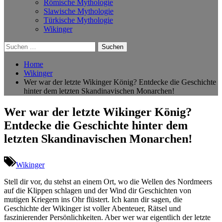
Römische Mythologie
Slawische Mythologie
Türkische Mythologie
Wikinger
Suchen
nach:
Home
Wikinger
Wer war der letzte Wikinger König? Entdecke die Geschichte
hinter dem letzten Skandinavischen Monarchen!
Wer war der letzte Wikinger König?
Entdecke die Geschichte hinter dem
letzten Skandinavischen Monarchen!
Wikinger
Stell dir vor, du stehst an einem Ort, wo⁣ die​ Wellen des Nordmeers
auf ⁤die​ Klippen schlagen und der Wind dir Geschichten von
mutigen Kriegern ins Ohr flüstert. Ich kann dir sagen, die
Geschichte der Wikinger ist voller Abenteuer, Rätsel und
faszinierender‌ Persönlichkeiten. ​Aber wer war eigentlich der ⁢letzte