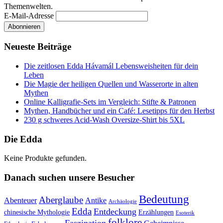
Themenwelten.
E-Mail-Adresse
Neueste Beiträge
Die zeitlosen Edda Hávamál Lebensweisheiten für dein
Leben
Die Magie der heiligen Quellen und Wasserorte in alten
Mythen
Online Kalligrafie‑Sets im Vergleich: Stifte & Patronen
Mythen, Handbücher und ein Café: Lesetipps für den Herbst
230 g schweres Acid-Wash Oversize-Shirt bis 5XL
Die Edda
Keine Produkte gefunden.
Danach suchen unsere Besucher
Bedeutung
Aberglaube
Abenteuer
Antike
Archäologie
Edda
Entdeckung
chinesische Mythologie
Erzählungen
Esoterik
folklore
Faszination