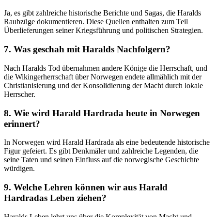
Ja, es gibt‍ zahlreiche historische Berichte ⁣und Sagas, die ‍Haralds
Raubzüge dokumentieren. Diese Quellen⁣ enthalten zum Teil
Überlieferungen seiner Kriegsführung und politischen Strategien.
7. Was geschah mit Haralds Nachfolgern?
Nach Haralds Tod übernahmen andere Könige die⁢ Herrschaft, ⁤und
die Wikingerherrschaft über Norwegen endete allmählich mit der
⁤Christianisierung und der Konsolidierung‍ der Macht durch lokale
Herrscher.
8. Wie wird Harald Hardrada heute in Norwegen
⁣erinnert?
In Norwegen wird Harald Hardrada als eine bedeutende historische
Figur gefeiert. Es gibt Denkmäler und ⁣zahlreiche Legenden, die
seine Taten und seinen Einfluss auf‌ die norwegische Geschichte
würdigen.
9. Welche Lehren ⁢können wir aus Harald
Hardradas Leben⁤ ziehen?
Haralds Leben‌ lehrt uns über die Komplexität von Macht und