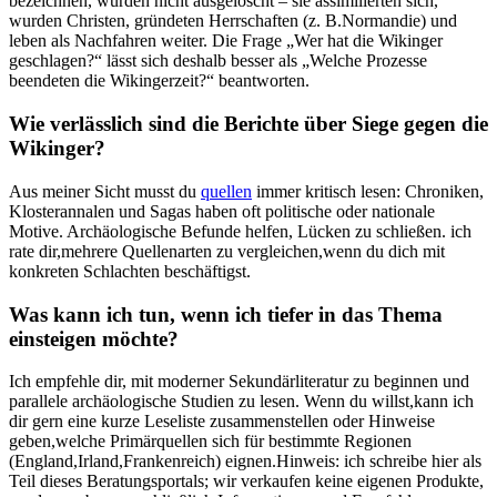
⁢bezeichnen, wurden ​nicht ​ausgelöscht – sie⁤ assimilierten ⁢sich,
wurden Christen, gründeten Herrschaften (z.‍ B.Normandie) und
leben ‍als⁢ Nachfahren weiter. Die⁤ Frage „Wer hat‌ die ⁤Wikinger
geschlagen?“ lässt sich deshalb besser als ​„Welche ⁢Prozesse
beendeten die ​Wikingerzeit?“ beantworten.
Wie verlässlich⁣ sind ​die⁤ Berichte über Siege ⁤gegen die
Wikinger?
Aus meiner Sicht musst ​du
quellen
immer kritisch lesen: ⁣Chroniken,
Klosterannalen und Sagas haben oft politische oder nationale
Motive. Archäologische Befunde helfen, Lücken‍ zu schließen. ich
rate dir,mehrere⁢ Quellenarten zu vergleichen,wenn du dich mit
konkreten Schlachten⁢ beschäftigst.
Was kann ich ​tun,‍ wenn ich tiefer in das Thema
einsteigen möchte?
Ich empfehle dir, mit ⁣moderner‍ Sekundärliteratur​ zu beginnen und
parallele archäologische‍ Studien zu lesen. Wenn du willst,kann ich
dir ​gern eine kurze Leseliste zusammenstellen ‍oder ⁤Hinweise
geben,welche Primärquellen sich ⁤für bestimmte⁤ Regionen
(England,Irland,Frankenreich) ⁤eignen.Hinweis: ich​ schreibe⁤ hier‍ als
Teil dieses Beratungsportals; wir verkaufen‌ keine⁣ eigenen Produkte,