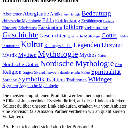
Danach suchen unsere Besucher
Bedeutung
Aberglaube
Abenteuer
Antike
Archäologie
Edda
Entdeckung
chinesische Mythologie
Erzählungen
Esoterik
folklore
Faszination
Geheimnisse
Fabelwesen
Ethnologie
Geschichte
Götter
Geschichten
griechische Mythologie
Helden
Kultur
Legenden
Literatur
Kulturgeschichte
Inspiration
Mythologie
Mythen
Mythos
Mystik
Natur
Nordische Mythologie
Nordische Götter
Odin
Spiritualität
Religion
Skandinavien
Sagen
skandinavische Kultur
Symbolik
Wikinger
Tradition
Sprache
Traditionen
Ägypten
Ägyptische Mythologie
Die meisten empfohlenen Produkte werden über sogenannte
Affiliate-Links verlinkt. Es steht dir frei, auf diese Links zu klicken.
Solltest du über unseren Link einkaufen, erhalten wir vom Anbieter
eine Provision (als Amazon-Partner verdienen wir an qualifizierten
Verkäufen).
P.S.: Für dich ändert sich dadurch der Preis nicht!