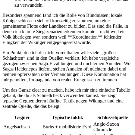
‍zu verwandeln.
Besonders⁣ spannend fand ich‍ die Rolle von Bündnissen: lokale
⁢Könige schlossen sich ⁤oft kurzzeitig zusammen, um eine
gemeinsame Flotte oder Landheer⁤ zu bilden. Das ‍sind die Fälle,‌ in
denen ich⁣ klarere Siegszenarien erkennen konnte​ – nicht weil ein
⁣Volk überlegen war, sondern weil ⁤**Koordination** fehlender
Einigkeit der Wikinger entgegengesetzt wurde.
Ein Punkt, den ‌ich dir ⁢nicht vorenthalten will: ‍viele „großen⁤
Schlachten“ sind in den Quellen verklärt.⁢ Ich ‌habe⁤ vergleiche
gezogen zwischen Saga-Erzählungen​ und ‍nüchternen ​Annalen. Wo
Sagas Heldenepos⁢ liefern, stehen Annalen ⁢oft nüchtern ⁣dabei und ​
nennen opferzahlen oder Verhandlungen. Diese Kombination hat
⁢mir geholfen, Propaganda⁢ von​ realen ‌Ereignissen zu ​trennen.
Um das Ganze ⁤clear zu machen, habe ich mir eine ‍einfache ⁤Tabelle
gebaut,‍ die du ‍als‌ Schnellcheck​ verwenden kannst. ‍Sie⁢ zeigt ​
typische⁤ Gegner,⁣ deren häufige Taktik gegen​ Wikinger⁣ und eine
zentrale​ Quelle, die​ das belegt:
Gegner
Typische⁤ taktik
Schlüsselquelle
Anglo-Saxon
Angelsachsen
Burhs ⁣+⁤ mobilisierte Fyrd
Chronicle