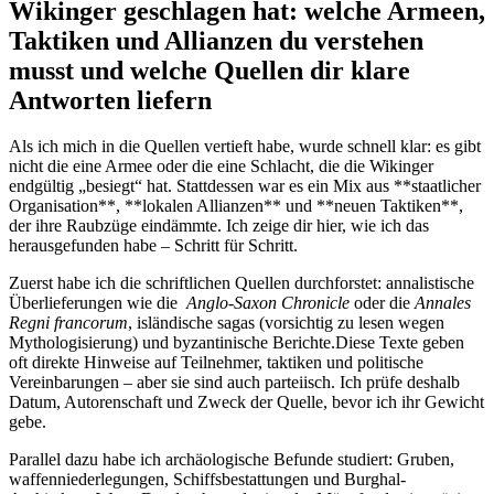
Wikinger geschlagen hat: welche​ Armeen,
Taktiken und Allianzen ‌du verstehen ​
musst und‍ welche Quellen‍ dir klare
Antworten liefern
Als ich ‍mich in ⁣die Quellen⁢ vertieft habe, ⁣wurde schnell klar: es gibt
nicht ‍die⁢ eine Armee ​oder die ‌eine Schlacht, die die Wikinger
⁤endgültig „besiegt“ hat. Stattdessen war ‍es‍ ein Mix aus **staatlicher
Organisation**, **lokalen Allianzen**⁤ und **neuen ⁤Taktiken**,
der ihre Raubzüge eindämmte. Ich zeige dir hier, wie ‌ich das
herausgefunden habe – Schritt für Schritt.
Zuerst habe ich​ die schriftlichen Quellen durchforstet:​ annalistische
Überlieferungen wie die ​
Anglo-Saxon Chronicle
oder die‍
Annales
Regni francorum
, isländische⁤ sagas (vorsichtig zu lesen wegen
Mythologisierung) und byzantinische Berichte.Diese ⁤Texte ‍geben
‌oft direkte ⁤Hinweise auf Teilnehmer, taktiken und politische
Vereinbarungen – aber⁤ sie ​sind auch parteiisch.⁣ Ich ​prüfe deshalb
Datum, Autorenschaft ⁤und Zweck​ der Quelle,​ bevor ⁢ich ihr Gewicht
‍gebe.
Parallel dazu habe ich archäologische Befunde studiert: ‍Gruben,
waffenniederlegungen, Schiffsbestattungen und ​Burghal-