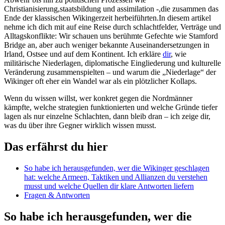
Christianisierung,staatsbildung ‍und assimilation⁣ -,die⁤ zusammen das
⁣Ende der klassischen Wikingerzeit herbeiführten.In diesem artikel
nehme⁤ ich dich mit auf eine Reise durch ‍schlachtfelder, ⁢Verträge und
Alltagskonflikte: Wir schauen ⁢uns berühmte Gefechte⁢ wie ⁢Stamford
Bridge an, ‌aber ⁣auch weniger bekannte Auseinandersetzungen in
⁣Irland, Ostsee und auf dem Kontinent. Ich erkläre
dir
, wie⁢
militärische Niederlagen, diplomatische ⁣Eingliederung ⁣und‌ kulturelle
Veränderung⁣ zusammenspielten – und‍ warum die „Niederlage“ der
Wikinger oft ​eher ein Wandel war als ein ‍plötzlicher Kollaps.
Wenn ⁤du⁤ wissen⁣ willst, wer konkret gegen​ die Nordmänner
⁢kämpfte, welche strategien funktionierten ⁤und welche Gründe tiefer
lagen ⁤als ​nur einzelne Schlachten, dann bleib dran – ich zeige dir,
was ‍du‌ über ihre ‌Gegner wirklich‍ wissen musst.
Das erfährst du⁣ hier
So habe ich herausgefunden, wer die⁤ Wikinger geschlagen
hat: welche‍ Armeen, Taktiken und⁣ Allianzen du verstehen
musst und welche⁤ Quellen ⁣dir klare Antworten liefern
Fragen & Antworten
So habe ⁣ich herausgefunden,‌ wer ⁣die