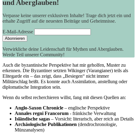
und Aberglauben!
Verpasse keine unserer exklusiven Inhalte! Trage dich jetzt ein und
erhalte Zugriff auf die neuesten Beiträge und Geheimnisse.
E-Mail-Adresse
Verwirkliche deine Leidenschaft für Mythen und Aberglauben.
Werde Teil unserer Community!
Auch die ⁢byzantinische Perspektive hat mir geholfen, Muster ⁤zu
erkennen. Die Byzantiner setzten Wikinger (Varangianer) teils als
Elitegarde ein – das⁣ zeigt, dass „Besiegen“ nicht immer
Militärschlag heißt.⁣ Es konnte ‍auch Assimilation, anstellung oder
⁤diplomatische Integration ⁢sein.
Wenn ⁤du ‌selbst recherchieren⁢ willst, fang mit‍ diesen ‍Quellen an:
Anglo-Saxon‌ Chronicle
– englische Perspektive
Annales regni‌ Francorum
‌-‌ fränkische Verwaltung
Isländische sagas
– Vorsicht: literarisch,‌ aber reich ‍an ‍Details
Archäologische Publikationen
(dendrochronologie,
Münzanalysen)