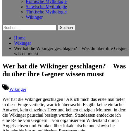
Römische Mythologie
Slawische Mythologie
Türkische Mythologie
Wikinger
Suchen
nach:
Home
Wikinger
Wer hat die Wikinger geschlagen? – Was du über ihre Gegner
wissen musst
Wer hat die Wikinger geschlagen? – Was
du über ihre Gegner wissen musst
Wikinger
Wer‌ hat⁤ die‌ Wikinger geschlagen? ⁢Als ich ⁣mich das erste mal tiefer​
in diese Frage vertiefte, war ich ⁤überrascht: Es ⁢gibt‌ keine​ einfache‍
Antwort, kein einzelnes Heer und​ keinen​ einzigen Moment, in‌ dem
die Wikinger pauschal besiegt wurden. Stattdessen entdeckte ‍ich
eine​ Reihe von Gegnern – von organisiertem Widerstand durch
Angelsachsen und⁢ Franken über lokale‍ irische und⁤ slawische⁤
Abwehr bis hin ⁣zu⁢ politischen Prozessen wie