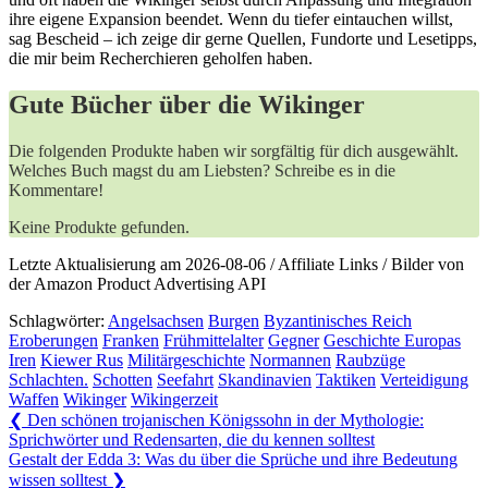
‍ihre ‍eigene Expansion beendet. Wenn ​du tiefer⁣ eintauchen ⁢willst,‍
sag Bescheid – ich zeige dir​ gerne Quellen, Fundorte ‌und Lesetipps,
die mir beim⁢ Recherchieren ‌geholfen haben.
Gute Bücher über die Wikinger
Die folgenden Produkte haben wir sorgfältig für dich ausgewählt.
Welches Buch magst du am Liebsten? Schreibe es in die
Kommentare!
Keine Produkte gefunden.
Letzte Aktualisierung am 2026-08-06 / Affiliate Links / Bilder von
der Amazon Product Advertising API
Schlagwörter:
Angelsachsen
Burgen
Byzantinisches Reich
Eroberungen
Franken
Frühmittelalter
Gegner
Geschichte Europas
Iren
Kiewer Rus
Militärgeschichte
Normannen
Raubzüge
Schlachten.
Schotten
Seefahrt
Skandinavien
Taktiken
Verteidigung
Waffen
Wikinger
Wikingerzeit
Beitragsnavigation
Previous
❮
Den schönen trojanischen Königssohn in der Mythologie:
Post:
Sprichwörter und Redensarten, die du kennen solltest
Next
Gestalt der Edda 3: Was du über die Sprüche und ihre Bedeutung
Post:
wissen solltest
❯