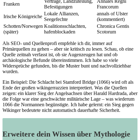
Verträge, Landzuteilung,
Annales‍ Regni
Franken
Befestigungen
Francorum
Lokale⁢ Allianzen, ​
annals of⁢ Ulster
Irische‍ Königreiche
Seegefechte
(kommentiert)
Schotten/Norwegen
Koalitionsschlachten,
Chronica Gentis⁢
(später)
hafenblockaden
Scotorum
Als SEO-⁤ und Quellenprofi⁤ empfehle ich dir, immer⁣ auf
⁤Primärquellen zu gehen – ⁢aber sie kritisch‍ zu lesen. Schau,‍ ob eine
Quelle‍ zeitnah⁤ verfasst ist, ob sie ⁢Augenzeugen hat und ob⁢
archäologische Befunde⁢ übereinstimmen. ⁣Ich⁤ habe so viele
Widersprüche ‌gefunden, bis ⁣die ​Muster bunt ⁢und⁣ nachvollziehbar
wurden.
Ein Beispiel: Die ​Schlacht bei Stamford ‍Bridge (1066) wird oft als
Ende der‌ großen ⁣wikingerrazzien interpretiert.‍ Was die Quellen
zeigen: ein⁤ klarer ⁣Sieg der​ Angelsachsen über Harald Hardrada, aber
die Folge war eine geschwächte militärische Lage – was wiederum
1066 ⁤die⁣ Normannen ⁣begünstigte. ⁣Ich‍ habe gelernt:‍ ein Sieg gegen
Wikinger bedeutete nicht automatisch dauerhafte Sicherheit.
Erweitere dein Wissen über Mythologie