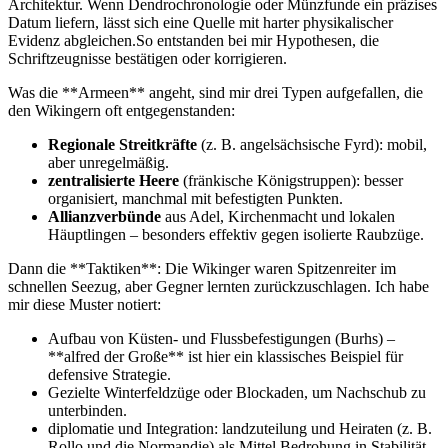
Architektur. Wenn Dendrochronologie oder Münzfunde ein präzises‌
Datum liefern, lässt sich​ eine Quelle mit harter physikalischer
Evidenz abgleichen.So ⁢entstanden bei ⁣mir Hypothesen, ⁤die
Schriftzeugnisse ​bestätigen oder korrigieren.
Was die ⁣**Armeen** angeht,​ sind mir drei⁣ Typen aufgefallen,​ die
den Wikingern oft entgegenstanden:
Regionale Streitkräfte
(z. B. ⁢angelsächsische Fyrd): mobil,
aber⁢ unregelmäßig.
zentralisierte Heere
(fränkische Königstruppen): besser‌
organisiert,⁣ manchmal ⁢mit ‌befestigten Punkten.
Allianzverbünde
aus Adel, Kirchenmacht und lokalen
Häuptlingen – besonders effektiv gegen isolierte Raubzüge.
Dann‍ die **Taktiken**: Die‍ Wikinger waren⁣ Spitzenreiter im
schnellen⁤ Seezug, aber Gegner lernten ​zurückzuschlagen. Ich ⁤habe
⁤mir diese Muster notiert:
Aufbau ⁤von Küsten-‍ und⁤ Flussbefestigungen (Burhs)​ –
**alfred der⁣ Große** ist hier ⁢ein klassisches Beispiel für
defensive Strategie.
Gezielte Winterfeldzüge oder Blockaden, um Nachschub ‍zu
unterbinden.
diplomatie⁢ und Integration: landzuteilung und⁢ Heiraten (z. B.
⁣Rollo und die Normandie) ‍als⁣ Mittel,Bedrohung in Stabilität