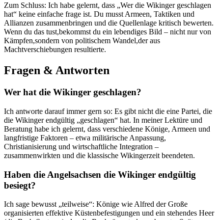
Zum Schluss: Ich habe gelernt, dass „Wer die‌ Wikinger geschlagen
hat“ keine einfache frage ​ist. ‌Du‌ musst Armeen, Taktiken und
Allianzen zusammenbringen​ und⁣ die Quellenlage kritisch bewerten.⁣
Wenn du⁤ das tust,bekommst⁢ du ein⁢ lebendiges Bild – nicht nur von
Kämpfen,sondern von politischem Wandel,der‌ aus
Machtverschiebungen resultierte.
Fragen⁣ & ​Antworten
Wer ​hat die Wikinger geschlagen?
Ich antworte darauf ​immer gern so: Es gibt nicht die eine​ Partei,⁣ die
‌die Wikinger endgültig „geschlagen“‍ hat. ​In meiner Lektüre und
⁣Beratung habe ich gelernt, dass verschiedene Könige, Armeen und
langfristige ​Faktoren⁣ – etwa militärische ​Anpassung,
Christianisierung und ‌wirtschaftliche ⁣Integration –
zusammenwirkten⁤ und die klassische Wikingerzeit beendeten.
Haben die Angelsachsen‍ die Wikinger endgültig‍
besiegt?
Ich sage bewusst ‍„teilweise“: ‌Könige ‍wie Alfred der‍ Große
organisierten ⁤effektive Küstenbefestigungen und ein​ stehendes ⁢Heer