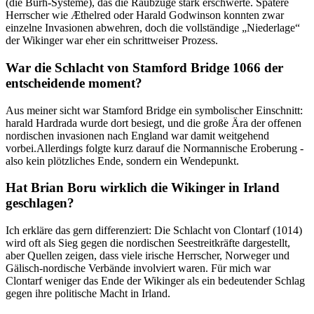
⁢(die Burh-Systeme),‍ das ‍die Raubzüge stark ​erschwerte. Spätere‍
Herrscher‍ wie Æthelred oder Harald Godwinson ‌konnten zwar
einzelne Invasionen abwehren, doch die vollständige „Niederlage“
der Wikinger war⁣ eher‌ ein schrittweiser Prozess.
War die Schlacht von Stamford Bridge ‍1066 der
entscheidende moment?
Aus meiner‍ sicht war Stamford Bridge ein symbolischer Einschnitt:
harald Hardrada wurde dort​ besiegt, und die große Ära ‍der ‌offenen
nordischen invasionen nach ⁢England war damit weitgehend
vorbei.Allerdings folgte kurz⁤ darauf⁢ die Normannische Eroberung ‌-‍
also kein ⁤plötzliches Ende,⁤ sondern ein⁤ Wendepunkt.
Hat ⁤Brian Boru wirklich die Wikinger in Irland
geschlagen?
Ich erkläre ‌das‍ gern⁣ differenziert: Die Schlacht von Clontarf (1014)
wird oft als Sieg gegen die ⁢nordischen‌ Seestreitkräfte dargestellt,
aber Quellen zeigen, dass viele irische Herrscher, ‌Norweger und
Gälisch-nordische Verbände involviert ⁢waren. Für mich war
Clontarf weniger das Ende⁣ der Wikinger als ein bedeutender Schlag
gegen ihre politische Macht in Irland.