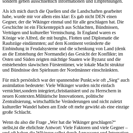
sondern geben ausschließlich⁢ Informationen⁢ und ​Empfehlungen.
Als ich ⁣mich durch die ⁣Quellen ⁣und die⁢ Landschaften gearbeitet
habe, wurde mir‍ vor allem eins ‌klar:⁣ Es gab nicht DEN einen
Gegner, der die ⁤Wikinger einmal und für alle ​geschlagen hat. Die
Geschichte ⁤ist ein Flickenteppich aus Schlachten, Bündnissen,
Verträgen ‌und ​kultureller Vermischung.​ In England waren es
Könige wie Alfred, die mit burghs,⁤ Flotten und Diplomatie⁣ die
‌Raubzüge eindämmten;⁤ auf dem ‍Kontinent ‍veränderte die
Einbindung ⁢in‍ Feudalsysteme und die schenkung von​ Land ⁣(denk
an die Entstehung der ⁣Normandie) das Gesicht der Konflikte; im
Osten⁣ und Süden zeigten mächtige Staaten wie Byzanz und die⁢
entstehenden slawischen⁤ Fürstentümer, wie ⁣lokale ⁣Macht struktur
und Bündnisse den Spielraum der Nordmänner einschränkten.
Für mich‌ persönlich war der spannendste‌ Punkt,wie oft⁢ „Sieg“ auch
assimilation bedeutete: Viele Wikinger wurden nicht einfach
vernichtet,sondern integriert,christianisiert und zu‌ Herrschern ‍in‍
neuen Kontexten.Militärische Innovationen, politische
Zentralisierung, wirtschaftliche Veränderungen und‌ nicht⁣ zuletzt
kultureller⁢ Wandel⁣ haben am ⁣Ende oft ⁣mehr gewirkt als eine⁣ einzige
⁢große Schlacht.
Wenn du also die‌ Frage ‌„Wer hat die Wikinger ​geschlagen?“
‌stellst,ist die ‍ehrlichste Antwort: Viele Faktoren und viele ​Gegner –
und oft haben die Wikinger selbst durch Anpassung und Integration