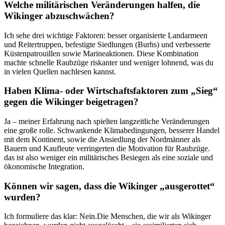
Welche militärischen‌ Veränderungen ⁣halfen, die
Wikinger abzuschwächen?
Ich sehe‌ drei wichtige Faktoren: besser organisierte ⁤Landarmeen
und Reitertruppen, befestigte⁢ Siedlungen (Burhs) und verbesserte
Küstenpatrouillen sowie Marineaktionen. Diese Kombination
machte⁤ schnelle Raubzüge⁣ riskanter und ‍weniger lohnend,⁣ was du
in vielen Quellen nachlesen⁣ kannst.
Haben Klima-​ oder Wirtschaftsfaktoren ​zum ​„Sieg“
gegen die⁣ Wikinger⁤ beigetragen?
Ja – meiner‌ Erfahrung nach spielten langzeitliche Veränderungen
eine​ große ​rolle. Schwankende⁤ Klimabedingungen, ‌besserer Handel
mit dem Kontinent, sowie die Ansiedlung der⁣ Nordmänner‌ als⁤
Bauern ​und Kaufleute ⁣verringerten die Motivation ‌für ‍Raubzüge.⁢
das ist also weniger ein ⁤militärisches Besiegen als eine soziale ⁢und
ökonomische Integration.
Können ‍wir⁤ sagen, dass die ⁣Wikinger „ausgerottet“
wurden?
Ich formuliere das⁢ klar: ⁢Nein.Die Menschen, die wir als Wikinger