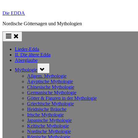
Die EDDA
Nordische Göttersagen und Mythologien
Lieder-Edda
II. Die ältere Edda
Aberglaube
Toggle
Mythologie
sub-
menu
Allgem. Mythologie
Ägyptische Mythologie
Chinesische Mythologie
Germanische Mythologie
Götter & Figuren in der Mythologie
Griechische Mythologie
Heidnische Bräuche
Irische Mythologie
Japanische Mythologie
Keltische Mythologie
Nordische Mythologie
Römische Mythologie