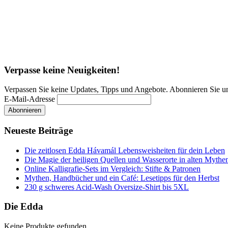
Verpasse keine Neuigkeiten!
Verpassen Sie keine Updates, Tipps und Angebote. Abonnieren Sie u
E-Mail-Adresse
Neueste Beiträge
Die zeitlosen Edda Hávamál Lebensweisheiten für dein Leben
Die Magie der heiligen Quellen und Wasserorte in alten Mythe
Online Kalligrafie‑Sets im Vergleich: Stifte & Patronen
Mythen, Handbücher und ein Café: Lesetipps für den Herbst
230 g schweres Acid-Wash Oversize-Shirt bis 5XL
Die Edda
Keine Produkte gefunden.