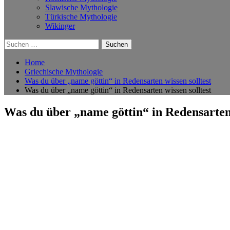
Slawische Mythologie
Türkische Mythologie
Wikinger
Suchen
nach:
Home
Griechische Mythologie
Was du über „name göttin“ in Redensarten wissen solltest
Was du über „name göttin“ in Redensarten wissen solltest
Was du über „name göttin“ in Redensarten 