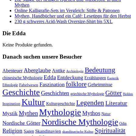
Mythen
Online Kalligrafie‑Sets im Vergleich: Stifte & Patronen
Mythen, Handbücher und ein Café: Lesetipps für den Herbst
230 g schweres Acid-Wash Oversize-Shirt bis 5XL
Die Edda
Keine Produkte gefunden.
Danach suchen unsere Besucher
Bedeutung
Aberglaube
Abenteuer
Antike
Archäologie
Edda
Entdeckung
chinesische Mythologie
Erzählungen
Esoterik
folklore
Faszination
Geheimnisse
Fabelwesen
Ethnologie
Geschichte
Götter
Geschichten
griechische Mythologie
Helden
Kultur
Legenden
Literatur
Kulturgeschichte
Inspiration
Mythologie
Mythen
Mythos
Mystik
Natur
Nordische Mythologie
Nordische Götter
Odin
Spiritualität
Religion
Skandinavien
Sagen
skandinavische Kultur