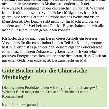
nicht nur ein faszinierendes Mythos ist, sondern auch tief
verwurzelte Bedeutungen⁢ in der ‍chinesischen Kultur hat. Während
ich mich näher mit seiner Symbolik beschäftigt ⁤habe, ⁤habe ich
gelernt, wie wichtig​ er für die ⁣Freude und das‌ Wohlstand vieler
Menschen ist. Der ⁤Drache steht nicht nur für ‍Macht ‍und Stärke,‍
sondern ‌auch für ⁢Weisheit und Glück – Eigenschaften, die wir alle⁢
mehr in ⁣unserem ⁤Leben‍ gebrauchen⁣ könnten.
Ich hoffe, dass du nach dem ⁤Lesen ⁢dieses‍ Artikels ein besseres
Verständnis für ‍diesen⁤ beeindruckenden Teil der Kultur gewonnen
hast. Vielleicht ist ‌es ja an der Zeit, deinem eigenen Glücksdrache
einen Platz in deinem Zuhause zu geben? Lass dich von seiner
positiven ‌Energie anstecken⁢ und​ erinnere⁣ dich‍ daran, dass Glück oft‍
nur einen Gedanken entfernt ist. Bis zum nächsten Mal!
Gute Bücher über die Chinesische
Mythologie
Die folgenden Produkte haben wir sorgfältig für dich ausgewählt.
Welches Buch magst du am Liebsten? Schreibe es in die
Kommentare!
Keine Produkte gefunden.