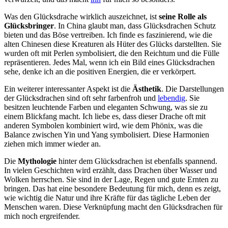
Was den Glücksdrache wirklich auszeichnet, ist
seine ​Rolle als
Glücksbringer
. In China ⁤glaubt man, dass ⁣Glücksdrachen Schutz
bieten und das‌ Böse⁢ vertreiben.‍ Ich finde ‍es faszinierend, wie ​die
alten Chinesen diese Kreaturen als​ Hüter des Glücks ​darstellten.⁤ Sie
wurden ⁣oft‌ mit Perlen symbolisiert, die⁢ den‌ Reichtum und‌ die Fülle⁣
repräsentieren. Jedes Mal, wenn ich ⁢ein Bild eines Glücksdrachen
sehe, ‍denke⁤ ich an‍ die⁣ positiven Energien, die er verkörpert.
Ein weiterer interessanter Aspekt‌ ist die
Ästhetik
.⁢ Die⁤ Darstellungen
der Glücksdrachen ‌sind oft ​sehr​ farbenfroh und‍
lebendig
.⁣ Sie
⁢besitzen‌ leuchtende Farben und eleganten Schwung, was sie ‌zu
einem Blickfang macht. Ich liebe es, dass dieser Drache oft mit
anderen ⁢Symbolen ​kombiniert‌ wird, ⁤wie dem ⁣Phönix, ‌was die
⁢Balance zwischen‍ Yin und Yang symbolisiert.​ Diese Harmonien⁣
ziehen mich immer wieder an.
Die
Mythologie
hinter dem Glücksdrachen ist ebenfalls spannend.
In vielen Geschichten wird‍ erzählt, ​dass Drachen über Wasser und
Wolken herrschen. Sie sind in der Lage, Regen und gute ⁢Ernten zu
bringen. Das hat‌ eine⁤ besondere Bedeutung für mich, denn‌ es⁤ zeigt,
wie wichtig​ die Natur und ihre Kräfte für das tägliche ​Leben der
Menschen waren.​ Diese Verknüpfung ​macht den Glücksdrachen für
mich noch ergreifender.