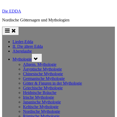
Die EDDA
Nordische Göttersagen und Mythologien
Lieder-Edda
II. Die ältere Edda
Aberglaube
Toggle
Mythologie
sub-
menu
Allgem. Mythologie
Ägyptische Mythologie
Chinesische Mythologie
Germanische Mythologie
Götter & Figuren in der Mythologie
Griechische Mythologie
Heidnische Bräuche
Irische Mythologie
Japanische Mythologie
Keltische Mythologie
Nordische Mythologie
Römische Mythologie