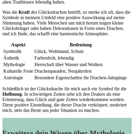
alten Traditionen ⁢lebendig halten.
Was die
Kraft
des‍ Glücksdrachen betrifft,‍ so merke⁣ ich oft,⁢ dass die ​
Symbole‌ in meinem Umfeld eine‌ positive Auswirkung auf⁢ meine
⁣Stimmung‍ haben. Viele Menschen um ‌mich herum tragen‌ kleine
Glücksbringer​ oder haben Dekorationen in Form ⁤eines ⁣Drachen,
und ⁢ich finde,​ das schafft eine harmonische‌ Atmosphäre.
Aspekt
Bedeutung
Symbolik
Glück, Wohlstand, Schutz
Ästhetik
Farbenfroh, lebendig
Mythologie
Herrschaft über⁣ Wasser ⁤und Wolken
Kulturelle Feste
Drachenparaden, Neujahrsfest
Astrologie
Besondere Eigenschaften für Drachen-Jahrgänge
Schließlich ist der Glücksdrache​ für⁤ mich‍ auch ein ‌Symbol⁣ für die‌
Hoffnung
. In schwierigen Zeiten sehe ich‍ den Draken als eine
Erinnerung, dass Glück und gute Zeiten ​wiederkommen⁤ werden.
Diese positive Einstellung,‍ die ​dieser Drache verkörpert, motiviert
mich, stets das Beste aus ‍jeder ‌Situation zu machen.
Erweitere dein Wissen über Mythologie