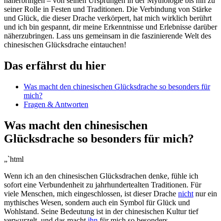
näherbringen – von⁣ seinen Ursprüngen⁢ in der ​Mythologie bis hin zu​
seiner Rolle in Festen und Traditionen. ​Die Verbindung ⁢von Stärke
und Glück, die ‌dieser Drache ‌verkörpert, hat mich wirklich​ berührt
und ich ⁢bin gespannt, dir meine⁣ Erkenntnisse und⁢ Erlebnisse darüber
näherzubringen. Lass uns gemeinsam in⁤ die ⁣faszinierende‌ Welt des
chinesischen Glücksdrache eintauchen!
Das ⁣erfährst du hier
Was​ macht den chinesischen Glücksdrache so besonders​ für
mich?
Fragen ⁢&‌ Antworten
Was macht ‌den​ chinesischen
Glücksdrache ‌so besonders⁣ für‍ mich?
„`html
Wenn⁤ ich an den chinesischen Glücksdrachen denke, fühle ich
sofort⁣ eine Verbundenheit zu jahrhundertealten Traditionen. ⁣Für
viele Menschen, mich ⁢eingeschlossen, ist ‍dieser​ Drache
nicht
nur ein
mythisches Wesen, ‌sondern ​auch ein ⁣Symbol für Glück und
Wohlstand. Seine ⁤Bedeutung ⁢ist⁤ in der chinesischen Kultur tief
verwurzelt, und das macht
ihn
⁤ für mich so besonders.