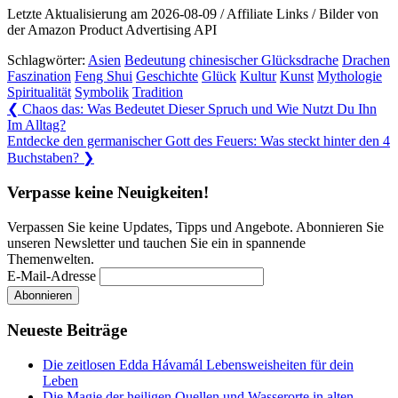
Letzte Aktualisierung am 2026-08-09 / Affiliate Links / Bilder von
der Amazon Product Advertising API
Schlagwörter:
Asien
Bedeutung
chinesischer Glücksdrache
Drachen
Faszination
Feng Shui
Geschichte
Glück
Kultur
Kunst
Mythologie
Spiritualität
Symbolik
Tradition
Beitragsnavigation
Previous
❮
Chaos das: Was Bedeutet Dieser Spruch und Wie Nutzt Du Ihn
Post:
Im Alltag?
Next
Entdecke den germanischer Gott des Feuers: Was steckt hinter den 4
Post:
Buchstaben?
❯
Verpasse keine Neuigkeiten!
Verpassen Sie keine Updates, Tipps und Angebote. Abonnieren Sie
unseren Newsletter und tauchen Sie ein in spannende
Themenwelten.
E-Mail-Adresse
Neueste Beiträge
Die zeitlosen Edda Hávamál Lebensweisheiten für dein
Leben
Die Magie der heiligen Quellen und Wasserorte in alten