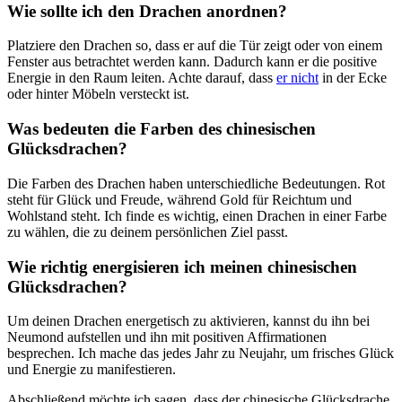
Wie sollte ​ich den Drachen anordnen?
Platziere den Drachen so, dass er auf ‌die Tür zeigt oder ‌von einem‌
Fenster ‌aus betrachtet ​werden‍ kann. Dadurch kann er⁣ die positive
Energie in den Raum leiten. Achte darauf, dass
er nicht
in der ‍Ecke
oder hinter Möbeln versteckt ist.
Was bedeuten die Farben des‌ chinesischen
Glücksdrachen?
Die ‌Farben des Drachen haben unterschiedliche​ Bedeutungen. Rot
steht⁣ für Glück und ​Freude, während Gold für Reichtum ‍und
Wohlstand steht. Ich‍ finde‍ es⁣ wichtig, einen​ Drachen ⁢in ⁤einer Farbe
zu ⁣wählen,⁤ die ​zu deinem persönlichen Ziel ‍passt.
Wie richtig energisieren⁤ ich meinen chinesischen
‍Glücksdrachen?
Um deinen Drachen energetisch⁢ zu aktivieren, kannst du‌ ihn bei
‌Neumond⁤ aufstellen und ihn mit positiven Affirmationen
besprechen.​ Ich ⁣mache das jedes Jahr ‌zu⁣ Neujahr, um‍ frisches⁤ Glück⁤
und Energie zu ⁢manifestieren. ‍
Abschließend⁢ möchte ich​ sagen, dass der chinesische Glücksdrache