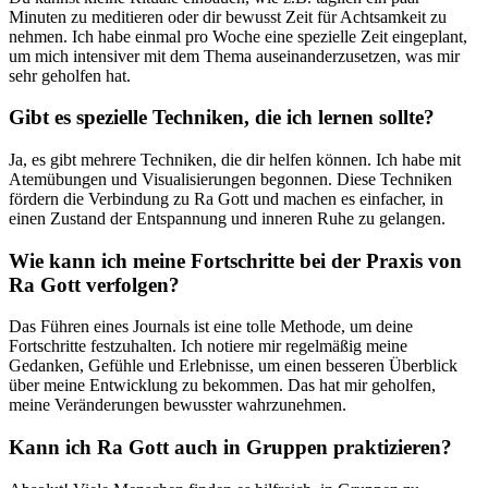
Minuten zu meditieren oder dir⁢ bewusst ‌Zeit für Achtsamkeit zu
nehmen. Ich⁤ habe einmal ⁣pro Woche⁤ eine spezielle Zeit eingeplant,
um mich intensiver mit ‍dem⁣ Thema ⁣auseinanderzusetzen, was mir
sehr geholfen⁣ hat.
Gibt es spezielle ⁣Techniken, die ⁤ich⁣ lernen sollte?
Ja, es‍ gibt ​mehrere Techniken, die dir ⁤helfen können. Ich habe ⁤mit⁢
Atemübungen und Visualisierungen ‌begonnen. Diese Techniken
fördern die Verbindung zu Ra Gott​ und machen es einfacher, in
einen Zustand der Entspannung und inneren Ruhe zu gelangen.
Wie kann ⁢ich meine Fortschritte ⁢bei ⁤der Praxis von
Ra Gott verfolgen?
Das Führen‍ eines Journals ist eine tolle⁤ Methode, um deine
Fortschritte ⁢festzuhalten. ​Ich notiere mir regelmäßig‌ meine
Gedanken, Gefühle und Erlebnisse, ‌um‍ einen besseren⁣ Überblick
über meine ‍Entwicklung‍ zu ⁤bekommen. Das​ hat mir geholfen,
meine Veränderungen bewusster‍ wahrzunehmen.
Kann ich Ra Gott auch in Gruppen praktizieren?