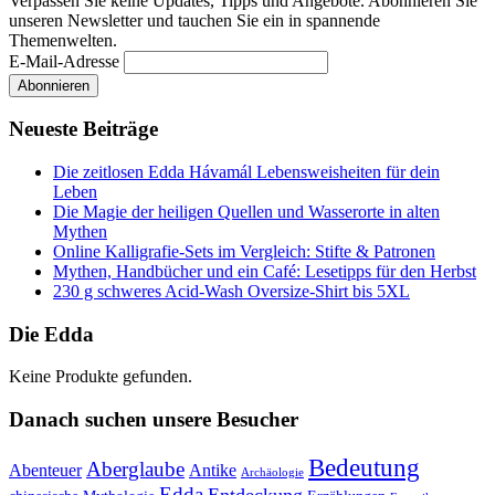
Verpassen Sie keine Updates, Tipps und Angebote. Abonnieren Sie
unseren Newsletter und tauchen Sie ein in spannende
Themenwelten.
E-Mail-Adresse
Neueste Beiträge
Die zeitlosen Edda Hávamál Lebensweisheiten für dein
Leben
Die Magie der heiligen Quellen und Wasserorte in alten
Mythen
Online Kalligrafie‑Sets im Vergleich: Stifte & Patronen
Mythen, Handbücher und ein Café: Lesetipps für den Herbst
230 g schweres Acid-Wash Oversize-Shirt bis 5XL
Die Edda
Keine Produkte gefunden.
Danach suchen unsere Besucher
Bedeutung
Aberglaube
Abenteuer
Antike
Archäologie
Edda
Entdeckung