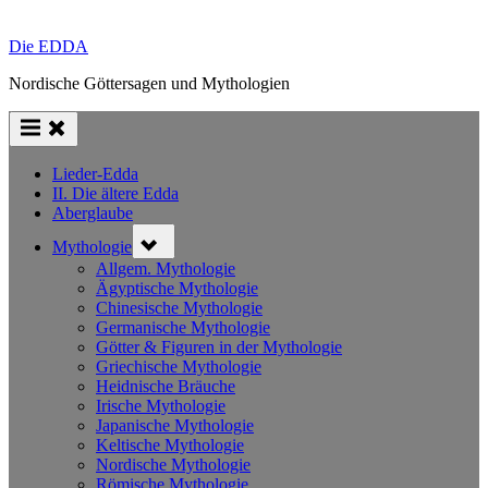
Die EDDA
Nordische Göttersagen und Mythologien
Lieder-Edda
II. Die ältere Edda
Aberglaube
Toggle
Mythologie
sub-
menu
Allgem. Mythologie
Ägyptische Mythologie
Chinesische Mythologie
Germanische Mythologie
Götter & Figuren in der Mythologie
Griechische Mythologie
Heidnische Bräuche
Irische Mythologie
Japanische Mythologie
Keltische Mythologie
Nordische Mythologie
Römische Mythologie