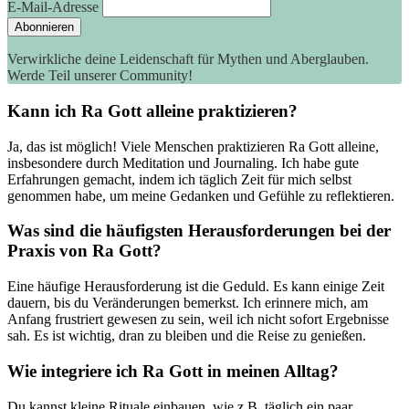
E-Mail-Adresse
Verwirkliche deine Leidenschaft für Mythen und Aberglauben.
Werde Teil unserer Community!
Kann⁢ ich ⁢Ra Gott‍ alleine praktizieren?
Ja, das ist möglich! Viele ​Menschen‍ praktizieren Ra Gott alleine,
insbesondere‍ durch⁤ Meditation und Journaling. Ich ⁤habe gute
⁢Erfahrungen gemacht,⁢ indem ich täglich Zeit für mich⁤ selbst
genommen habe, um⁤ meine Gedanken und Gefühle ⁣zu reflektieren.
Was⁣ sind die häufigsten ​Herausforderungen bei der
Praxis von ⁢Ra Gott?
Eine häufige‍ Herausforderung ist ⁣die Geduld. Es kann​ einige Zeit
dauern, ⁢bis du Veränderungen bemerkst. Ich erinnere mich, am
Anfang frustriert gewesen zu sein,⁤ weil ⁤ich nicht‍ sofort Ergebnisse
sah. Es​ ist wichtig, dran zu bleiben ⁢und die ​Reise zu genießen.
Wie integriere ich Ra Gott⁤ in meinen Alltag?
Du ⁢kannst kleine Rituale einbauen, wie z.B. täglich ein⁤ paar