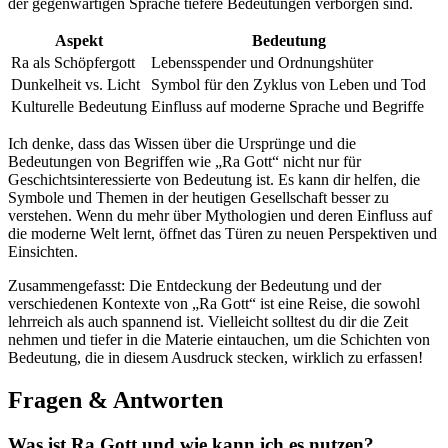
der gegenwärtigen Sprache ‌tiefere ⁣Bedeutungen verborgen‍ sind.
Aspekt
Bedeutung
Ra als Schöpfergott
Lebensspender und Ordnungshüter
Dunkelheit ⁣vs.​ Licht
Symbol für den Zyklus von Leben ‍und⁤ Tod
Kulturelle Bedeutung
Einfluss auf‌ moderne Sprache und ⁢Begriffe
Ich denke,⁢ dass‍ das Wissen ⁤über ⁤die Ursprünge und die
Bedeutungen von Begriffen⁣ wie „Ra ​Gott“‌ nicht nur für ​
Geschichtsinteressierte von Bedeutung ist. Es kann⁢ dir helfen, ​die
Symbole und Themen in ⁢der heutigen Gesellschaft besser zu
verstehen. Wenn du ⁣mehr über Mythologien und⁤ deren Einfluss ‌auf
die ⁤moderne Welt‍ lernt, ​öffnet​ das⁣ Türen zu neuen Perspektiven‍ und
Einsichten.
Zusammengefasst: Die Entdeckung ‌der Bedeutung und der‍
verschiedenen Kontexte von „Ra Gott“ ​ist eine Reise, die sowohl⁢
lehrreich als auch⁣ spannend ist. ⁣Vielleicht solltest du dir ⁤die Zeit
⁢nehmen und tiefer in die Materie ​eintauchen, um die Schichten von
Bedeutung, die in diesem Ausdruck ⁤stecken, wirklich zu erfassen!
Fragen & Antworten
Was ist Ra Gott und wie kann ich⁤ es nutzen?