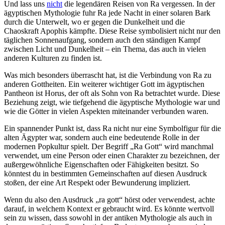
Und lass uns⁤
nicht
die⁤ legendären​ Reisen von Ra vergessen. In der
ägyptischen Mythologie fuhr ‍Ra jede Nacht in einer solaren ‍Bark
durch ⁢die Unterwelt,⁢ wo ‍er gegen die ⁤Dunkelheit und die
Chaoskraft ⁣Apophis kämpfte. Diese Reise symbolisiert ⁣nicht nur den
täglichen‌ Sonnenaufgang, sondern auch‍ den ständigen Kampf
⁢zwischen Licht und Dunkelheit ​– ein Thema, ⁣das auch ⁤in vielen⁣
anderen Kulturen zu finden⁣ ist.
Was ‍mich besonders überrascht hat, ist ‌die‍ Verbindung‌ von⁣ Ra zu⁢
anderen⁣ Gottheiten. Ein weiterer ​wichtiger Gott ⁢im ägyptischen
Pantheon ‍ist Horus, der ⁣oft ​als Sohn von‍ Ra betrachtet ⁢wurde.⁤ Diese
Beziehung zeigt, ‍wie⁤ tiefgehend‌ die ägyptische‍ Mythologie ⁣war ‌und
wie die Götter in vielen Aspekten miteinander verbunden waren.
Ein spannender Punkt ist, dass Ra nicht nur eine⁢ Symbolfigur für die‍
alten Ägypter war, sondern auch eine bedeutende ⁢Rolle in ​der
⁢modernen⁣ Popkultur spielt. Der Begriff „Ra⁢ Gott“ ​wird manchmal ​
verwendet, um​ eine Person oder einen ‍Charakter zu bezeichnen, der
außergewöhnliche ​Eigenschaften​ oder Fähigkeiten besitzt. So
könntest du in bestimmten Gemeinschaften auf diesen Ausdruck
stoßen, der⁤ eine Art Respekt oder Bewunderung impliziert.
Wenn du ⁢also den Ausdruck „ra‌ gott“ hörst⁣ oder verwendest, ⁤achte
darauf, in welchem ⁤Kontext er gebraucht wird.⁢ Es​ könnte wertvoll
sein zu wissen,‍ dass⁤ sowohl in der antiken ​Mythologie als auch in