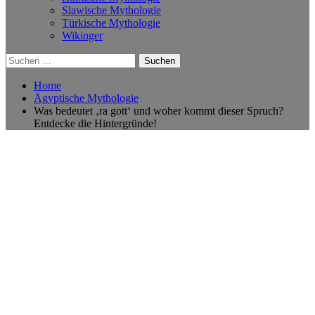
Slawische Mythologie
Türkische Mythologie
Wikinger
Suchen
nach:
Home
Ägyptische Mythologie
Was bedeutet ‚ra gott‘ und woher kommt dieser Spruch?
Entdecke die Hintergründe!