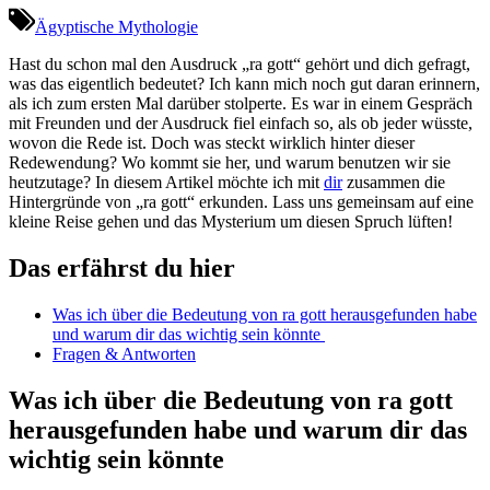
Ägyptische Mythologie
Hast du schon‍ mal den Ausdruck „ra ​gott“ ‌gehört und dich gefragt,
was das eigentlich bedeutet? Ich ⁢kann mich ‍noch gut ‍daran erinnern,
als ich​ zum ersten Mal darüber stolperte. Es⁣ war​ in einem Gespräch
mit​ Freunden und der Ausdruck fiel ​einfach ‍so, als ob ​jeder wüsste,
wovon ⁤die⁤ Rede ist. Doch was ⁢steckt wirklich ​hinter dieser
Redewendung? Wo​ kommt sie⁣ her, und warum benutzen wir sie
heutzutage? ‍In diesem Artikel möchte ich mit
dir
zusammen die
Hintergründe von​ „ra gott“⁣ erkunden. Lass ⁤uns⁤ gemeinsam⁣ auf eine
kleine Reise gehen und das Mysterium ​um diesen⁤ Spruch lüften!
Das erfährst du hier
Was ich über⁢ die Bedeutung ‍von ra gott herausgefunden habe
und warum ⁣dir das wichtig ‌sein könnte ‌
Fragen &⁢ Antworten
Was ich über die ‍Bedeutung von ra gott
herausgefunden ‍habe und⁤ warum dir das
‌wichtig sein könnte