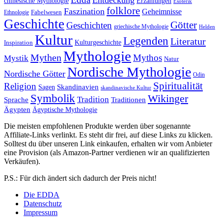
chinesische Mythologie
Erzählungen
Esoterik
folklore
Faszination
Geheimnisse
Fabelwesen
Ethnologie
Geschichte
Götter
Geschichten
griechische Mythologie
Helden
Kultur
Legenden
Literatur
Kulturgeschichte
Inspiration
Mythologie
Mythen
Mythos
Mystik
Natur
Nordische Mythologie
Nordische Götter
Odin
Spiritualität
Religion
Skandinavien
Sagen
skandinavische Kultur
Symbolik
Wikinger
Tradition
Sprache
Traditionen
Ägypten
Ägyptische Mythologie
Die meisten empfohlenen Produkte werden über sogenannte
Affiliate-Links verlinkt. Es steht dir frei, auf diese Links zu klicken.
Solltest du über unseren Link einkaufen, erhalten wir vom Anbieter
eine Provision (als Amazon-Partner verdienen wir an qualifizierten
Verkäufen).
P.S.: Für dich ändert sich dadurch der Preis nicht!
Die EDDA
Datenschutz
Impressum