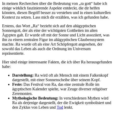
In meinen‌ Recherchen über die ​Bedeutung von „ra gott“ habe⁣ ich
einige wirklich faszinierende⁤ Aspekte ‌entdeckt, die dir‌ helfen​
könnten, diesen Begriff ⁣besser zu verstehen⁤ und in einen kulturellen⁢
Kontext‌ zu setzen.⁣ Lass mich dir erzählen, was ich ​gefunden ⁣habe.
Erstens, das ‍Wort „Ra“ bezieht sich ​auf den altägyptischen
Sonnengott, der als eine ‌der​ wichtigsten Gottheiten im alten
Ägypten ​galt. Er ⁣wurde oft⁢ mit der Sonne ⁣und Licht assoziiert, was‌
ihn zu ⁢einem zentralen Figur im ⁣altägyptischen Glaubenssystem
machte. Ra wurde oft als eine Art Schöpfergott ⁣angesehen, der
⁢sowohl das​ Leben als auch die Ordnung‌ im Universum
⁢repräsentierte.
Hier sind einige⁤ interessante Fakten, die ich über Ra herausgefunden
habe:
Darstellung:
Ra​ wird oft ‌als Mensch mit einem ⁣Falkenkopf
‌dargestellt,​ mit ⁣einer Sonnenscheibe über⁣ seinem Kopf.
Feste:
Das Festival von Ra, das eine zentrale Rolle im
ägyptischen Kalender spielte, war Zeuge diverser ​religiöser
Zeremonien.
Mythologische⁣ Bedeutung:
In verschiedenen Mythen ​wird​
Ra als derjenige dargestellt, der die Ewigkeit ⁢symbolisiert und
den ⁤Zyklus ⁣von Leben und
Tod
lenkt.