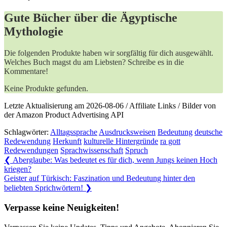
Gute Bücher über die Ägyptische
Mythologie
Die folgenden Produkte haben wir sorgfältig für dich ausgewählt.
Welches Buch magst du am Liebsten? Schreibe es in die
Kommentare!
Keine Produkte gefunden.
Letzte Aktualisierung am 2026-08-06 / Affiliate Links / Bilder von
der Amazon Product Advertising API
Schlagwörter:
Alltagssprache
Ausdrucksweisen
Bedeutung
deutsche
Redewendung
Herkunft
kulturelle Hintergründe
ra gott
Redewendungen
Sprachwissenschaft
Spruch
Beitragsnavigation
Previous
❮
Aberglaube: Was bedeutet es für dich, wenn Jungs keinen Hoch
Post:
kriegen?
Next
Geister auf Türkisch: Faszination und Bedeutung hinter den
Post:
beliebten Sprichwörtern!
❯
Verpasse keine Neuigkeiten!