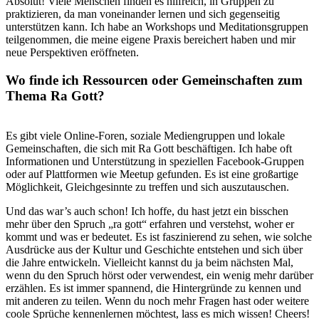
Absolut! Viele Menschen finden ⁤es ‌hilfreich, in Gruppen⁤ zu
praktizieren,⁤ da ⁣man voneinander lernen ⁢und‍ sich‌ gegenseitig
unterstützen kann. Ich habe an Workshops und Meditationsgruppen
⁢teilgenommen, ​die meine ⁤eigene Praxis⁢ bereichert haben​ und mir
‌neue Perspektiven eröffneten.
Wo finde ich‍ Ressourcen ⁢oder Gemeinschaften⁣ zum
Thema Ra Gott?
‌ ‌
Es gibt viele Online-Foren, soziale Mediengruppen und ⁤lokale
⁤Gemeinschaften, die ⁢sich mit Ra Gott beschäftigen. ⁢Ich habe oft
Informationen‌ und⁤ Unterstützung in speziellen⁣ Facebook-Gruppen
oder auf Plattformen wie Meetup gefunden. ⁤Es ist eine großartige‍
Möglichkeit,⁢ Gleichgesinnte zu ⁣treffen ‌und sich auszutauschen.
Und das‌ war’s auch⁤ schon! Ich hoffe, du hast jetzt ein bisschen
mehr⁢ über den Spruch „ra gott“ erfahren‍ und ⁤verstehst, woher er
kommt und was er bedeutet. Es ‌ist faszinierend zu ‍sehen, wie solche
​Ausdrücke aus der Kultur und Geschichte entstehen und sich⁣ über
die Jahre entwickeln. Vielleicht ‍kannst du ja​ beim nächsten‌ Mal,
wenn ⁣du den Spruch hörst⁢ oder verwendest, ein ‌wenig mehr darüber
erzählen. Es ist immer spannend, die ‍Hintergründe ⁢zu kennen und⁢
mit anderen zu ⁢teilen.⁢ Wenn⁢ du⁢ noch mehr Fragen hast⁤ oder‍ weitere
coole Sprüche kennenlernen möchtest, lass es mich ⁢wissen! Cheers!