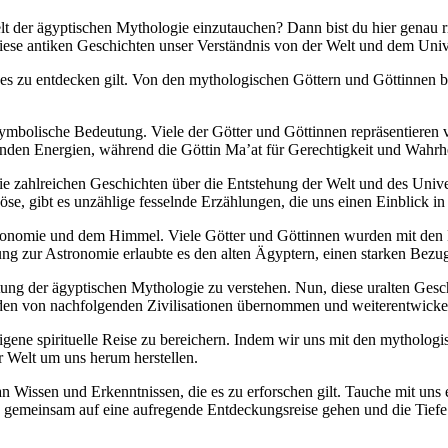
 Welt der ägyptischen Mythologie einzutauchen? Dann bist du hier genau
iese antiken Geschichten unser Verständnis von der Welt und dem Univ
es zu entdecken gilt. Von den mythologischen Göttern und Göttinnen bis
 symbolische Bedeutung. Viele der Götter und Göttinnen repräsentiere
enden Energien, während die Göttin Ma’at für Gerechtigkeit und Wahrhei
die zahlreichen Geschichten über die Entstehung der Welt und des Uni
e, gibt es unzählige fesselnde Erzählungen, die uns einen Einblick in
stronomie und dem Himmel. Viele Götter und Göttinnen wurden mit de
ung zur Astronomie erlaubte es den alten Ägyptern, einen starken Bez
eutung der ägyptischen Mythologie zu verstehen. Nun, diese uralten Ges
rden von nachfolgenden Zivilisationen übernommen und weiterentwickel
eigene spirituelle Reise zu bereichern. Indem wir uns mit den mytholo
r Welt um uns herum herstellen.
an Wissen und Erkenntnissen, die es zu erforschen gilt. Tauche mit uns
 gemeinsam auf eine aufregende Entdeckungsreise gehen und die Tiefe u