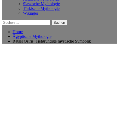
Slawische Mythologie
Türkische Mythologie
Wikinger
Suchen
nach:
Home
Ägyptische Mythologie
Rätsel Osiris: Tiefgründige mystische Symbolik