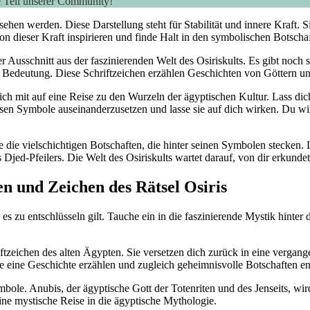
e Teil unserer Community!
ehen werden. Diese Darstellung steht für Stabilität und innere Kraft. Si
on dieser Kraft inspirieren und finde Halt in den symbolischen Botschaf
 Ausschnitt aus der faszinierenden Welt des Osiriskults. Es gibt noch 
e Bedeutung. Diese Schriftzeichen erzählen Geschichten von Göttern u
ich mit auf eine Reise zu den Wurzeln der ägyptischen Kultur. Lass di
esen Symbole auseinanderzusetzen und lasse sie auf dich wirken. Du wir
e die vielschichtigen Botschaften, die hinter seinen Symbolen stecken. L
Djed-Pfeilers. Die Welt des Osiriskults wartet darauf, von dir erkunde
n und Zeichen des Rätsel Osiris
 es zu entschlüsseln gilt. Tauche ein in die faszinierende Mystik hinte
iftzeichen des alten Ägypten. Sie versetzen dich zurück in eine vergan
e eine Geschichte erzählen und zugleich geheimnisvolle Botschaften e
ole. Anubis, der ägyptische Gott der Totenriten und des Jenseits, wird
ine mystische Reise in die ägyptische Mythologie.