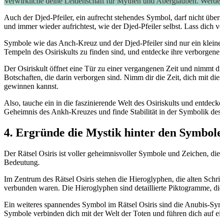
Verwirkliche deine Leidenschaft für Mythen und Aberglauben. Werd
Auch der Djed-Pfeiler, ein aufrecht stehendes Symbol, darf nicht übers
und immer wieder aufrichtest, wie der Djed-Pfeiler selbst. Lass dich v
Symbole wie das Anch-Kreuz und der Djed-Pfeiler sind nur ein kleiner
Tempeln des Osiriskults zu finden sind, und entdecke ihre verborgen
Der Osiriskult öffnet eine Tür zu einer vergangenen Zeit und nimmt d
Botschaften, die darin verborgen sind. Nimm dir die Zeit, dich mit di
gewinnen kannst.
Also, tauche ein in die faszinierende Welt des Osiriskults und entdeck
Geheimnis des Ankh-Kreuzes und finde Stabilität in der Symbolik des 
4. Ergründe die Mystik hinter den Symbole
Der Rätsel Osiris ist voller geheimnisvoller Symbole und Zeichen, die
Bedeutung.
Im Zentrum des Rätsel Osiris stehen die Hieroglyphen, die alten Schr
verbunden waren. Die Hieroglyphen sind detaillierte Piktogramme, di
Ein weiteres spannendes Symbol im Rätsel Osiris sind die Anubis-Symb
Symbole verbinden dich mit der Welt der Toten und führen dich auf e