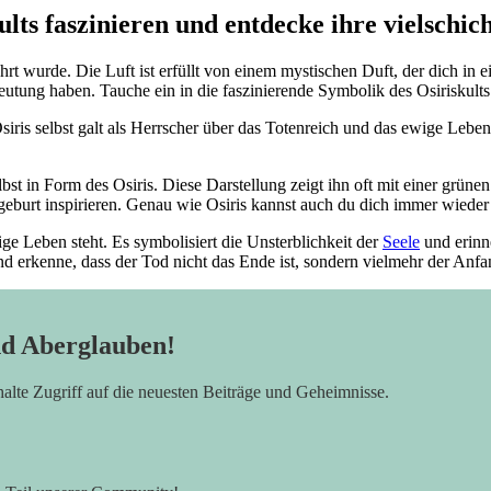
ults faszinieren und entdecke ihre vielschic
erehrt wurde. Die Luft ist erfüllt von einem mystischen Duft, der dich i
eutung haben. Tauche ein in die faszinierende Symbolik des Osiriskults
siris selbst galt als Herrscher über das Totenreich und das ewige Leb
elbst in Form des Osiris. Diese Darstellung zeigt ihn oft mit einer grü
geburt inspirieren. Genau wie Osiris kannst auch du dich immer wieder
e Leben steht. Es symbolisiert die Unsterblichkeit der
Seele
und erinne
nd erkenne, dass der Tod nicht das Ende ist, sondern vielmehr der An
nd Aberglauben!
rhalte Zugriff auf die neuesten Beiträge und Geheimnisse.