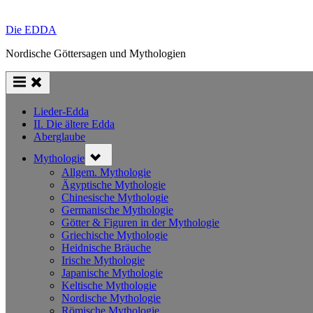
Die EDDA
Nordische Göttersagen und Mythologien
Lieder-Edda
II. Die ältere Edda
Aberglaube
Toggle
Mythologie
sub-
menu
Allgem. Mythologie
Ägyptische Mythologie
Chinesische Mythologie
Germanische Mythologie
Götter & Figuren in der Mythologie
Griechische Mythologie
Heidnische Bräuche
Irische Mythologie
Japanische Mythologie
Keltische Mythologie
Nordische Mythologie
Römische Mythologie