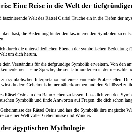
ris: Eine Reise in die Welt der tiefgründi
 faszinierende Welt des Rätsel Osiris! Tauche ein in die Tiefen der m
lichkeit hast, die Bedeutung hinter den faszinierenden Symbolen zu ents
en.
e dich durch die unterschiedlichen Ebenen der symbolischen Bedeutung
 Welt um dich herum.
 dein Verständnis für die tiefgründige Symbolik erweitern. Von den a
 kennenlernen – eine Sprache, die seit Jahrhunderten in der menschlic
 zur symbolischen Interpretation auf eine spannende Probe stellen. Du
en, wirst du dem Geheimnis immer näherkommen und den Schlüssel zu ti
 des Rätsel Osiris in den Bann ziehen zu lassen. Lass dich von den Sy
tischen Symbolik und finde Antworten auf Fragen, die dich schon lang
e Geheimnisse des Rätsel Osiris und lass die Symbolik ihre magische Wi
ore zu einer Welt voller Geheimnisse und Wunder.
 der ägyptischen Mythologie