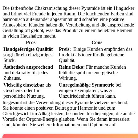
Die farbenfrohe Chakramischung dieser Pyramide ist ein​ Hingucker
und bringt viel Freude in jeden Raum. Die leuchtenden Farben sind
harmonisch aufeinander abgestimmt und schaffen eine positive
Atmosphäre. Kunden haben die Verarbeitung und die ansprechende
Gestaltung oft gelobt, was das Produkt zu‌ einem beliebten Element
in vielen Haushalten ‌macht.
Pros
Cons
Handgefertigte Qualität
Preis:
⁣ Einige Kunden empfinden das
sorgt für ein einzigartiges
Produkt als teuer für die ⁤gebotene
Stück.
Qualität.
Ästhetisch ansprechend
Reine Deko:
Für manche Kunden
und ⁤dekorativ für jedes⁣
fehlt ⁢die spürbare energetische
Zuhause.
Wirkung.
Vielseitig einsetzbar
als
Unregelmäßige Symmetrie
bei
Geschenk oder für
‌einigen Exemplaren, was zu
persönliche Nutzung.
Unzufriedenheit führen ‍kann.
Insgesamt ist‌ die Verwendung ‍dieser Pyramide vielversprechend.
Sie könnte einen positiven Beitrag zur Harmonie und zum
Gleichgewicht‌ im⁤ Alltag leisten, besonders für diejenigen, die an die
Vorteile der Orgone-Energie glauben. Wenn Sie daran ⁢interessiert
sind, könnten ⁣Sie weitere Informationen und Optionen‍ auf