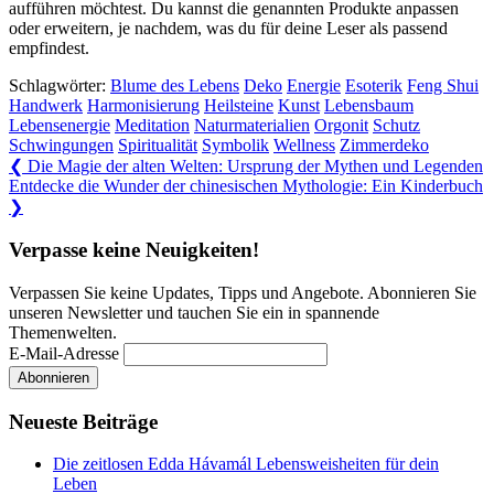
aufführen möchtest. ⁢Du kannst die genannten Produkte anpassen
oder erweitern, ⁣je nachdem, was du für deine Leser⁤ als passend
empfindest.
Schlagwörter:
Blume des Lebens
Deko
Energie
Esoterik
Feng Shui
Handwerk
Harmonisierung
Heilsteine
Kunst
Lebensbaum
Lebensenergie
Meditation
Naturmaterialien
Orgonit
Schutz
Schwingungen
Spiritualität
Symbolik
Wellness
Zimmerdeko
Beitragsnavigation
Previous
❮
Die Magie der alten Welten: Ursprung der Mythen und Legenden
Post:
Next
Entdecke die Wunder der chinesischen Mythologie: Ein Kinderbuch
Post:
❯
Verpasse keine Neuigkeiten!
Verpassen Sie keine Updates, Tipps und Angebote. Abonnieren Sie
unseren Newsletter und tauchen Sie ein in spannende
Themenwelten.
E-Mail-Adresse
Neueste Beiträge
Die zeitlosen Edda Hávamál Lebensweisheiten für dein
Leben