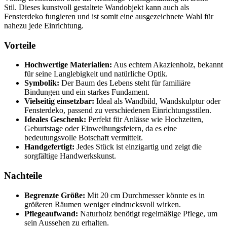
Stil. Dieses kunstvoll gestaltete Wandobjekt kann auch als
Fensterdeko fungieren und ist somit ‌eine ‌ausgezeichnete Wahl für
nahezu jede Einrichtung.
Vorteile
Hochwertige Materialien:
Aus echtem Akazienholz, bekannt
für seine Langlebigkeit und natürliche Optik.
Symbolik:
Der Baum des Lebens steht für​ familiäre
⁣Bindungen‍ und ⁤ein starkes Fundament.
Vielseitig einsetzbar:
Ideal ⁣als Wandbild, Wandskulptur oder
Fensterdeko,​ passend zu verschiedenen Einrichtungsstilen.
Ideales Geschenk:
Perfekt für Anlässe wie Hochzeiten,
Geburtstage oder Einweihungsfeiern, da es eine
bedeutungsvolle Botschaft vermittelt.
Handgefertigt:
Jedes Stück ist einzigartig und zeigt⁢ die
sorgfältige Handwerkskunst.
Nachteile
Begrenzte Größe:
‍Mit 20 cm Durchmesser könnte es in
größeren Räumen weniger eindrucksvoll wirken.
Pflegeaufwand:
Naturholz benötigt regelmäßige Pflege, um
⁢sein Aussehen zu⁢ erhalten.