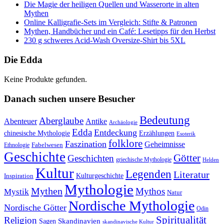
Die Magie der heiligen Quellen und Wasserorte in alten
Mythen
Online Kalligrafie‑Sets im Vergleich: Stifte & Patronen
Mythen, Handbücher und ein Café: Lesetipps für den Herbst
230 g schweres Acid-Wash Oversize-Shirt bis 5XL
Die Edda
Keine Produkte gefunden.
Danach suchen unsere Besucher
Bedeutung
Aberglaube
Abenteuer
Antike
Archäologie
Edda
Entdeckung
chinesische Mythologie
Erzählungen
Esoterik
folklore
Faszination
Geheimnisse
Fabelwesen
Ethnologie
Geschichte
Götter
Geschichten
griechische Mythologie
Helden
Kultur
Legenden
Literatur
Kulturgeschichte
Inspiration
Mythologie
Mythen
Mythos
Mystik
Natur
Nordische Mythologie
Nordische Götter
Odin
Spiritualität
Religion
Skandinavien
Sagen
skandinavische Kultur