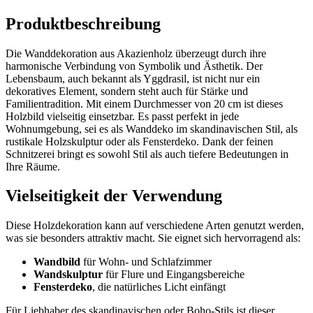
Produktbeschreibung
Die Wanddekoration aus ​Akazienholz überzeugt durch ihre
harmonische Verbindung von Symbolik und Ästhetik. Der
Lebensbaum, auch bekannt als Yggdrasil, ist nicht nur ein
dekoratives ​Element, sondern steht auch für Stärke und
Familientradition. Mit einem⁣ Durchmesser von 20 cm ist dieses
‌Holzbild ‌vielseitig einsetzbar. Es passt perfekt‍ in jede
Wohnumgebung, sei es als ⁣Wanddeko im skandinavischen Stil, als
rustikale Holzskulptur oder als Fensterdeko. Dank der feinen
Schnitzerei bringt es sowohl Stil als auch tiefere Bedeutungen in
Ihre Räume.
Vielseitigkeit der Verwendung
Diese Holzdekoration kann auf verschiedene‌ Arten genutzt werden, ​
was ⁣sie besonders attraktiv macht. Sie eignet sich ‍hervorragend‌ als:
Wandbild
für Wohn- und Schlafzimmer
Wandskulptur
für Flure ⁣und⁤ Eingangsbereiche
Fensterdeko
, die natürliches Licht einfängt
Für Liebhaber des skandinavischen oder Boho-Stils ist⁤ dieser