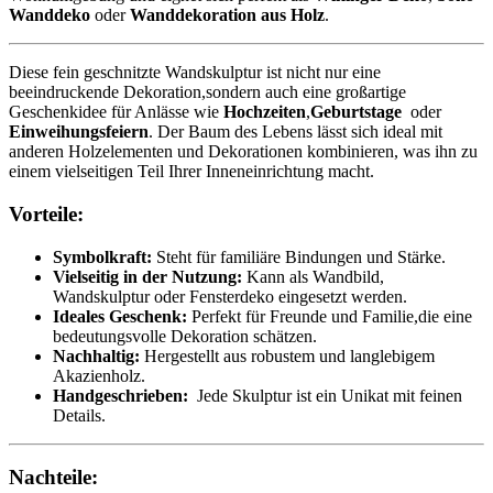
Wanddeko
oder
Wanddekoration​ aus Holz
.
Diese fein geschnitzte Wandskulptur ist nicht nur eine
beeindruckende Dekoration,sondern auch ⁤eine großartige
Geschenkidee für Anlässe wie
Hochzeiten
,
Geburtstage
⁤ oder‍
Einweihungsfeiern
. Der Baum des Lebens lässt ​sich ideal mit
anderen Holzelementen⁢ und Dekorationen kombinieren, was ihn zu
einem vielseitigen Teil‌ Ihrer ⁤Inneneinrichtung macht.
Vorteile:
Symbolkraft:
​Steht für⁤ familiäre Bindungen⁤ und⁢ Stärke.
Vielseitig ​in ​der Nutzung:
Kann als‌ Wandbild,
Wandskulptur oder Fensterdeko eingesetzt werden.
Ideales Geschenk:
Perfekt für Freunde ‍und Familie,die eine
bedeutungsvolle ​Dekoration schätzen.
Nachhaltig:
Hergestellt aus robustem und langlebigem
Akazienholz.
Handgeschrieben:
‍ Jede Skulptur ist ein Unikat mit feinen
Details.
Nachteile: