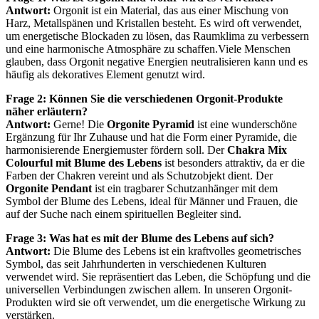
Antwort:
Orgonit ist ‌ein Material, das aus einer Mischung von
Harz, Metallspänen und Kristallen besteht. Es wird oft verwendet,
um energetische Blockaden zu ‌lösen, das Raumklima zu ​verbessern
und eine harmonische Atmosphäre zu ⁢schaffen.Viele Menschen
glauben, dass Orgonit⁤ negative Energien neutralisieren kann und es
häufig als dekoratives Element genutzt wird.
Frage 2: Können⁢ Sie die verschiedenen Orgonit-Produkte
näher erläutern?
Antwort:
Gerne! Die
Orgonite Pyramid
ist ‌eine wunderschöne⁢
Ergänzung für Ihr Zuhause und hat die Form einer Pyramide, die⁢
harmonisierende⁢ Energiemuster fördern soll. Der
Chakra Mix
Colourful mit ⁢Blume des Lebens
ist besonders attraktiv, ‌da ⁤er die
Farben der Chakren vereint und als Schutzobjekt dient. Der
Orgonite Pendant
ist⁣ ein tragbarer Schutzanhänger mit dem
Symbol der Blume des Lebens, ideal für Männer und Frauen, die
auf der Suche nach einem spirituellen Begleiter sind.
Frage 3: Was hat ‌es mit der Blume des Lebens auf sich?
Antwort:
Die Blume des Lebens ist ein kraftvolles geometrisches
Symbol, das seit Jahrhunderten in verschiedenen Kulturen
verwendet wird. Sie repräsentiert das Leben, die Schöpfung und die
universellen Verbindungen zwischen allem. In unseren Orgonit-
Produkten wird sie oft verwendet, um ⁣die energetische Wirkung zu
verstärken.