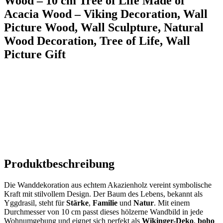
Wood – 10 cm Tree of ⁢Life Made of
Acacia Wood – Viking Decoration, ​Wall
Picture Wood, Wall Sculpture, Natural
Wood Decoration, Tree of Life, Wall‌
Picture Gift
Produktbeschreibung
Die Wanddekoration aus echtem Akazienholz vereint symbolische
Kraft mit stilvollem Design. Der‌ Baum des Lebens, bekannt als
Yggdrasil, steht für
Stärke
,
Familie
und
Natur
. Mit einem
Durchmesser von 10 cm passt dieses hölzerne Wandbild in jede
Wohnumgebung⁢ und eignet sich perfekt als
Wikinger-Deko
,
boho​