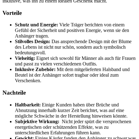
inklusive, was⁣ ihn zu einem idealen ‌Geschenk macht.
Vorteile
Schutz und Energie:
Viele Träger ⁣berichten von einem
Gefühl der Sicherheit und positiven Energie, wenn sie den
Anhänger tragen.
Stilvolles Design:
Das ansprechende Design ‍mit der Blume
des Lebens ist⁣ nicht nur schön, sondern auch symbolisch
bedeutungsvoll.
Vielseitig:
Eignet sich sowohl für Männer als auch für Frauen
und passt zu vielen‌ verschiedenen Outfits.
Inklusive Zubehör:
Mit dem ‌mitgelieferten Halsband ⁢und
Beutel ist der Anhänger sofort tragbar oder ideal zum
Verschenken.
Nachteile
Haltbarkeit:
Einige Kunden haben über Brüche und
Abnutzung innerhalb kurzer Zeit berichtet, was auf ‍eine⁤
mögliche Schwäche in der ‌Herstellung hinweisen⁤ könnte.
Subjektive ⁤Wirkung:
‍ Nicht jeder spürt die versprochenen
energetischen oder schützenden Effekte,​ was zu
unterschiedlichen Erfahrungen führen kann.
Gewicht:
Einige Käufer fanden den Anhänger zu⁢ schwer,was