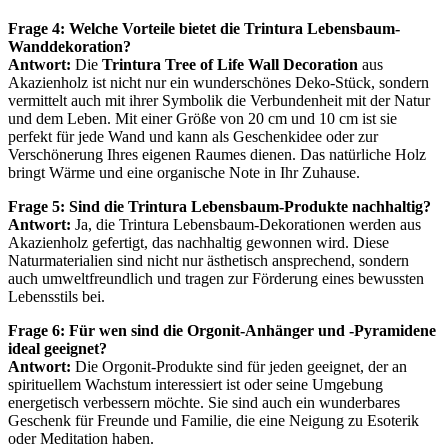
Frage 4: Welche Vorteile bietet die Trintura Lebensbaum-
Wanddekoration?
Antwort:
Die
Trintura ​Tree of Life Wall Decoration
aus
Akazienholz ist nicht nur ein wunderschönes Deko-Stück,⁢ sondern
vermittelt auch mit ihrer⁤ Symbolik die‌ Verbundenheit mit der Natur
und dem Leben. Mit einer Größe von ‍20 cm⁤ und 10 cm ist sie
perfekt für jede Wand und kann als Geschenkidee oder zur
Verschönerung Ihres eigenen Raumes dienen. Das natürliche Holz
bringt ‌Wärme und eine organische Note in Ihr Zuhause.
Frage 5: Sind die ‍Trintura Lebensbaum-Produkte nachhaltig?
Antwort:
Ja, die Trintura Lebensbaum-Dekorationen werden aus ​
Akazienholz gefertigt, das nachhaltig gewonnen wird. Diese
Naturmaterialien sind nicht nur ästhetisch ansprechend, sondern
auch umweltfreundlich​ und tragen zur Förderung eines bewussten
Lebensstils ‍bei.
Frage 6: Für wen sind‍ die Orgonit-Anhänger und -Pyramidene
ideal geeignet?
Antwort:
Die ‍Orgonit-Produkte sind für jeden geeignet, der an
spirituellem Wachstum interessiert ist oder⁢ seine Umgebung
energetisch verbessern möchte. Sie sind auch ein wunderbares
Geschenk für Freunde⁤ und Familie, die eine Neigung zu Esoterik
oder Meditation haben.