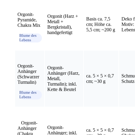
Orgonit-
Orgonit (Harz +
Basis ca. 7,5
Deko ⁣
Pyramide,
Metall +
cm; Höhe ca.
Motiv:
Chakra Mix
Bergkristall),
5,5 cm; ~200 g
‍Leben
‍ ⁤ ​
handgefertigt
Blume​ des
Lebens
‌ ⁤
Orgonit-
Orgonit-
Anhänger
Anhänger (Harz,
ca. 5 × 5 × 0,7
Schmu
(Schwarzer
Metall,
cm; ~30 g
Schutz
Turmalin)
Turmalin); inkl.
Kette & Beutel
Blume des ​
Lebens
⁢ ⁢ ⁤ Orgonit-
Orgonit-
Anhänger
ca. 5 × 5 × 0,7
Schmuc
Anhänger; inkl.
(Chakra⁤