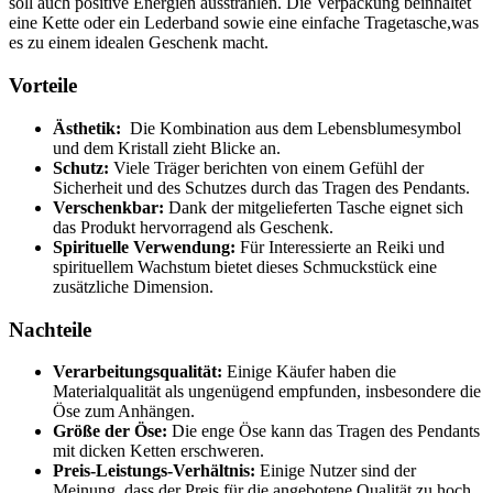
soll auch positive Energien ausstrahlen. Die Verpackung beinhaltet
eine Kette oder ein Lederband sowie⁤ eine einfache‌ Tragetasche,was
es zu einem idealen Geschenk macht.
Vorteile
Ästhetik:
⁣ Die Kombination ​aus dem Lebensblumesymbol
und dem Kristall zieht Blicke an.
Schutz:
Viele Träger berichten von einem Gefühl der
Sicherheit und des Schutzes ‍durch das Tragen des Pendants.
Verschenkbar:
Dank der mitgelieferten Tasche eignet sich
das Produkt hervorragend​ als Geschenk.
Spirituelle Verwendung:
Für Interessierte an⁢ Reiki und
‍spirituellem Wachstum bietet dieses Schmuckstück eine
zusätzliche Dimension.
Nachteile
Verarbeitungsqualität:
Einige Käufer ⁣haben die
Materialqualität ⁤als ungenügend empfunden, insbesondere die
Öse zum Anhängen.
Größe der Öse:
Die enge Öse kann das Tragen des Pendants
mit dicken Ketten erschweren.
Preis-Leistungs-Verhältnis:
Einige Nutzer sind der
Meinung, dass der Preis für die angebotene Qualität zu hoch