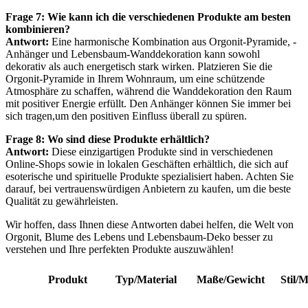
Frage 7: Wie kann ⁢ich die verschiedenen Produkte am besten
kombinieren?
Antwort:
Eine harmonische‌ Kombination aus ​Orgonit-Pyramide, -
Anhänger ⁤und Lebensbaum-Wanddekoration ‍kann sowohl
dekorativ⁣ als auch energetisch stark wirken.​ Platzieren Sie die
Orgonit-Pyramide​ in Ihrem Wohnraum, ‍um eine schützende⁤
Atmosphäre zu schaffen, während die Wanddekoration⁤ den Raum
mit positiver Energie erfüllt. Den Anhänger können Sie immer bei
‌sich tragen,um den positiven ​Einfluss überall zu spüren.
Frage 8: Wo sind diese Produkte erhältlich?
Antwort:
Diese einzigartigen Produkte sind in‌ verschiedenen
Online-Shops sowie in lokalen Geschäften⁣ erhältlich, die sich auf
esoterische und spirituelle Produkte spezialisiert haben. Achten Sie‍
darauf, bei vertrauenswürdigen Anbietern zu kaufen, um die beste
Qualität ​zu gewährleisten.
Wir hoffen, dass ‌Ihnen diese Antworten dabei‍ helfen, die Welt von
Orgonit, Blume des Lebens und Lebensbaum-Deko besser zu
verstehen und Ihre‌ perfekten Produkte ​auszuwählen!
Produkt
Typ/Material
Maße/Gewicht
Stil/M