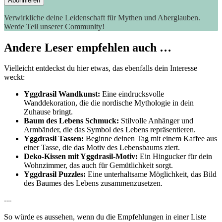
Verwirkliche deine Leidenschaft für Mythen und Aberglauben.
Werde Teil unserer Community!
Andere Leser empfehlen auch …
Vielleicht entdeckst du hier etwas, das ebenfalls dein Interesse
weckt:
Yggdrasil Wandkunst:
Eine eindrucksvolle
Wanddekoration, die die‌ nordische Mythologie in dein
Zuhause bringt.
Baum des Lebens⁣ Schmuck:
Stilvolle Anhänger und
Armbänder, die das Symbol des Lebens repräsentieren.
Yggdrasil Tassen:
Beginne‌ deinen ⁢Tag⁤ mit einem ⁣Kaffee aus
einer⁣ Tasse, die das Motiv des Lebensbaums ziert.
Deko-Kissen mit Yggdrasil-Motiv:
Ein Hingucker für dein​
Wohnzimmer, das auch für Gemütlichkeit sorgt.
Yggdrasil Puzzles:
Eine​ unterhaltsame Möglichkeit, ​das Bild
des Baumes des Lebens zusammenzusetzen.
---
So würde es aussehen, wenn du die Empfehlungen in einer Liste