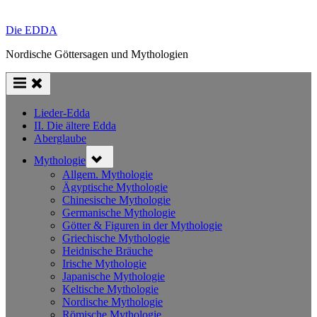
Die EDDA
Nordische Göttersagen und Mythologien
Lieder-Edda
II. Die ältere Edda
Aberglaube
Toggle
Mythologie
sub-
menu
Allgem. Mythologie
Ägyptische Mythologie
Chinesische Mythologie
Germanische Mythologie
Götter & Figuren in der Mythologie
Griechische Mythologie
Heidnische Bräuche
Irische Mythologie
Japanische Mythologie
Keltische Mythologie
Nordische Mythologie
Römische Mythologie