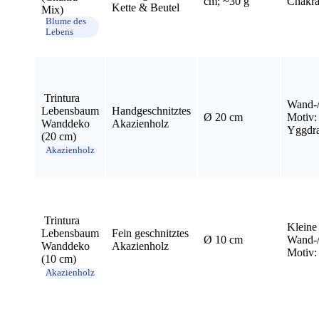
cm; ~30 g
Chakr
Kette & Beutel
Mix)
Blume des
Lebens
⁤ ⁣ ⁤
⁣ Trintura
Wand-/
Lebensbaum
Handgeschnitztes
Ø 20 cm
Motiv: 
Wanddeko
Akazienholz
Yggdra
‌(20 cm)
Akazienholz
​ ⁤
⁢ Trintura
Kleine
Lebensbaum
Fein geschnitztes
Ø 10 cm
Wand-/
Wanddeko
Akazienholz
Motiv:
(10 cm)
Akazienholz