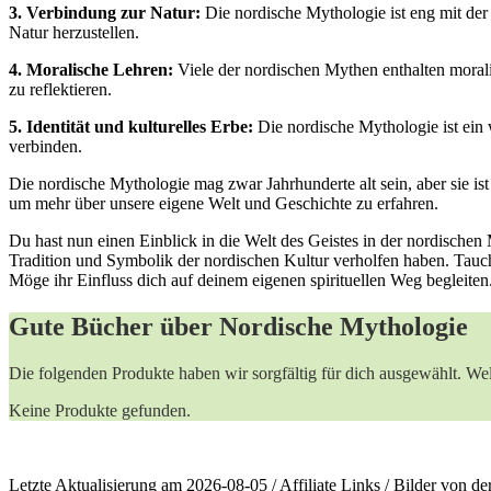
3.​ Verbindung zur Natur:
‌Die nordische ⁤Mythologie ⁤ist‌ eng ⁢mit⁢ de
Natur herzustellen.
4. Moralische Lehren:
Viele der nordischen ‍Mythen enthalten moralis
zu reflektieren.
5.⁤ Identität ⁤und kulturelles ‌Erbe:
Die​ nordische⁢ Mythologie ist ein 
verbinden.
Die nordische Mythologie mag zwar Jahrhunderte​ alt sein, aber ⁤sie ist 
um‍ mehr⁣ über unsere⁤ eigene Welt⁤ und ⁢Geschichte zu erfahren.
Du⁣ hast nun einen ‌Einblick in die Welt des Geistes in⁢ der‍ nordischen 
Tradition ​und Symbolik der nordischen Kultur verholfen haben. Tauche 
Möge ihr Einfluss dich auf deinem eigenen spirituellen Weg ​begleiten
Gute ‍Bücher über ⁢Nordische Mythologie
Die folgenden Produkte haben wir sorgfältig‌ für dich⁤ ausgewählt. ‍We
Keine Produkte gefunden.
Letzte Aktualisierung am 2026-08-05 / Affiliate Links / Bilder von 