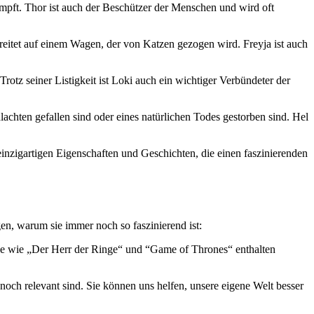
ämpft. Thor ist‍ auch der ‌Beschützer der Menschen und wird oft
reitet ⁣auf einem Wagen,‌ der​ von⁣ Katzen gezogen wird. ⁤Freyja ist auch
tz‍ seiner ‍Listigkeit ⁣ist ‍Loki auch⁤ ein wichtiger Verbündeter ​der
lachten ⁣gefallen ⁤sind oder eines⁣ natürlichen ⁣Todes gestorben sind. Hel
 einzigartigen Eigenschaften und Geschichten, die‍ einen faszinierenden
n, warum sie immer ⁢noch so ⁤faszinierend ist:
e​ wie „Der Herr ​der ‌Ringe“ und ​“Game of Thrones“⁣ enthalten
och relevant‍ sind. Sie⁢ können uns helfen,​ unsere​ eigene Welt besser