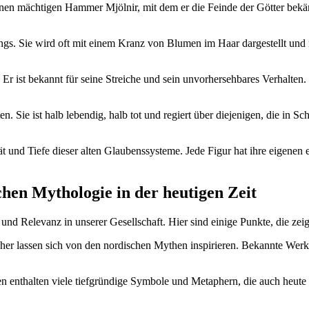
⁣seinen mächtigen Hammer Mjölnir, mit dem er ⁤die ⁢Feinde der Götter bek
lings. Sie⁣ wird oft mit einem Kranz ‌von Blumen‍ im Haar dargestellt und ⁢
Er ist bekannt für seine​ Streiche und sein unvorhersehbares Verhalten. Tro
. ‍Sie ist halb lebendig, halb tot ⁢und regiert über diejenigen, die in Sch
t und Tiefe dieser alten‌ Glaubenssysteme. Jede⁤ Figur hat ihre eigenen‌
chen Mythologie in ​der heutigen Zeit
d Relevanz in unserer Gesellschaft. Hier sind einige Punkte, die ⁤zeige
er lassen‌ sich ‍von⁤ den ‍nordischen Mythen inspirieren. Bekannte Werk
 enthalten ‍viele tiefgründige ⁣Symbole und Metaphern,⁤ die auch ⁤heute n