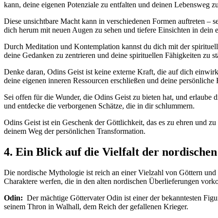
kann, deine eigenen Potenziale zu ⁢entfalten und deinen Lebensweg ⁤z
Diese‍ unsichtbare Macht kann in ‍verschiedenen Formen auftreten – se
⁣dich ‌herum mit⁣ neuen Augen zu sehen und tiefere Einsichten in dein
Durch Meditation und Kontemplation⁤ kannst ⁣du dich ‍mit der spirituel
deine ‍Gedanken zu‌ zentrieren und deine spirituellen Fähigkeiten zu st
Denke daran, Odins ‌Geist⁢ ist keine externe ⁣Kraft, die ​auf ⁤dich einwirkt
deine eigenen⁤ inneren Ressourcen​ erschließen​ und ⁤deine persönlich
Sei offen für ⁣die Wunder,⁢ die Odins Geist zu bieten hat,​ und erlaube
und entdecke die‌ verborgenen Schätze, die in dir schlummern.
Odins Geist ist ein Geschenk​ der Göttlichkeit,⁢ das es zu ehren und⁤ zu 
deinem Weg der persönlichen Transformation.
4. Ein⁢ Blick ⁤auf die Vielfalt der nordisch
Die nordische ⁢Mythologie ist reich an einer ⁢Vielzahl ​von Göttern und 
Charaktere werfen, die in ‌den ​alten ⁣nordischen Überlieferungen vo
Odin:
​ Der mächtige Göttervater ⁤Odin ist ​einer der bekanntesten‍ Figure
seinem ‍Thron‍ in Walhall, dem Reich der gefallenen Krieger.