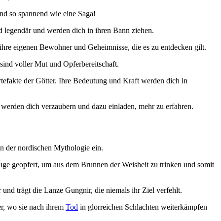
sind so spannend ‌wie eine Saga!
ind ​legendär und werden dich in ihren Bann ziehen.
t ihre eigenen Bewohner und Geheimnisse, die es zu ‌entdecken ‌gilt.
ind​ voller ⁤Mut und Opferbereitschaft.
efakte der Götter. Ihre Bedeutung⁣ und Kraft ‌werden dich in
eit werden dich verzaubern und dazu​ einladen, mehr zu erfahren.
e in der nordischen Mythologie​ ein.
 Auge ⁣geopfert, um aus‌ dem Brunnen der Weisheit ​zu trinken und somit⁤
r und trägt die Lanze Gungnir, die ⁢niemals ihr⁢ Ziel verfehlt.
ger, wo sie​ nach ihrem
Tod
in glorreichen‌ Schlachten weiterkämpfen