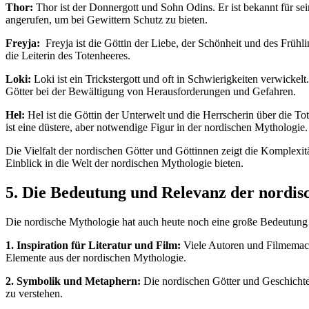
Thor:
Thor‌ ist der Donnergott⁢ und Sohn⁢ Odins. Er ist ‌bekannt für 
angerufen, um bei Gewittern Schutz zu ⁤bieten.
Freyja:
‍ Freyja ist die Göttin⁣ der Liebe, der Schönheit ​und des ⁢Früh
die Leiterin ‍des ⁢Totenheeres.
Loki:
Loki ist ein Trickstergott und oft in⁢ Schwierigkeiten verwickelt. 
‍Götter⁣ bei der Bewältigung von Herausforderungen und Gefahren.
Hel:
Hel ist die Göttin der Unterwelt und die Herrscherin ⁢über‌ die Toten
ist⁢ eine düstere, aber notwendige​ Figur in‌ der⁤ nordischen ‍Mythologie.
Die Vielfalt der nordischen Götter und Göttinnen zeigt⁤ die Komplexitä
Einblick in ⁢die Welt der‍ nordischen Mythologie bieten.
5. Die​ Bedeutung ‌und Relevanz der nordis
Die‍ nordische Mythologie hat auch heute noch eine große Bedeutung un
1. Inspiration für Literatur⁢ und Film:
Viele ⁣Autoren und⁢ Filmemach
Elemente aus der nordischen ⁤Mythologie.
2. Symbolik⁣ und Metaphern:
Die ⁢nordischen ‍Götter und Geschichten
zu⁣ verstehen.