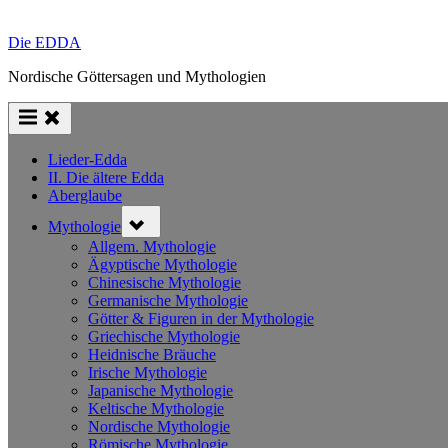
Die EDDA
Nordische Göttersagen und Mythologien
Lieder-Edda
II. Die ältere Edda
Aberglaube
Toggle
Mythologie
sub-
menu
Allgem. Mythologie
Ägyptische Mythologie
Chinesische Mythologie
Germanische Mythologie
Götter & Figuren in der Mythologie
Griechische Mythologie
Heidnische Bräuche
Irische Mythologie
Japanische Mythologie
Keltische Mythologie
Nordische Mythologie
Römische Mythologie