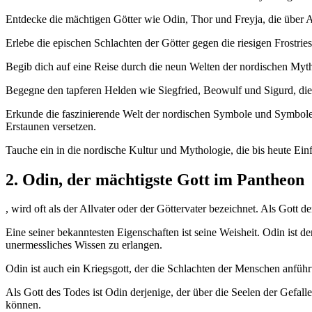
Entdecke die mächtigen Götter wie Odin, Thor und Freyja, ‌die über Asga
Erlebe die epischen ‌Schlachten der Götter gegen‍ die riesigen ⁤Frostri
Begib dich⁣ auf eine Reise ⁢durch ‌die neun Welten der nordischen⁣ Myth
Begegne den tapferen Helden wie Siegfried, Beowulf‌ und Sigurd, die ⁤s
Erkunde die​ faszinierende⁣ Welt der nordischen Symbole und‍ Symbole
Erstaunen versetzen.
Tauche ein⁤ in die nordische Kultur und Mythologie, die bis heute Einf
2. Odin, der ⁣mächtigste Gott im⁣ Pantheon
, wird ‌oft‍ als der⁢ Allvater oder‌ der Göttervater​ bezeichnet. ‌Als Got
Eine‌ seiner ⁢bekanntesten Eigenschaften ist ‌seine Weisheit. Odin ist d
unermessliches ⁢Wissen‍ zu erlangen.
Odin ist auch ein Kriegsgott, der​ die‍ Schlachten⁣ der Menschen ⁤anführt‌
Als Gott des Todes ist‌ Odin ​derjenige, der über⁣ die Seelen der Gefalle
können.