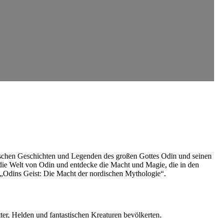
gischen Geschichten ⁤und​ Legenden ⁤des großen Gottes Odin ‍und seinen
e ⁢Welt ‍von ‍Odin und ⁢entdecke die‍ Macht und⁣ Magie, ‌die ⁢in den
 „Odins ⁤Geist: ⁢Die Macht der nordischen ⁤Mythologie“.
er, Helden und ​fantastischen Kreaturen bevölkerten.