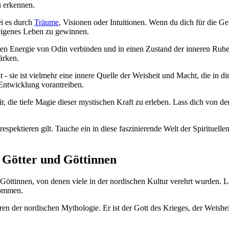
u erkennen.
i ‌es durch
Träume
, ‌Visionen​ oder Intuitionen. Wenn ​du dich ⁤für die 
 eigenes‌ Leben zu gewinnen.
len Energie von Odin verbinden und in⁢ einen Zustand der inneren Ruhe u
ärken.
 -‌ sie ist vielmehr⁢ eine innere Quelle⁢ der Weisheit ‌und⁢ Macht, ⁢die in d
e Entwicklung vorantreiben.
 dir, die tiefe Magie dieser mystischen Kraft ⁣zu erleben. Lass dich von
respektieren gilt. Tauche ein in diese ⁣faszinierende‌ Welt der Spirituelle
en Götter und Göttinnen
Göttinnen, von denen viele in der ‍nordischen ⁢Kultur⁣ verehrt wurden. ⁤L
rkommen.
n der nordischen​ Mythologie.⁤ Er⁤ ist ⁣der Gott des ‍Krieges, der‌ Weisheit⁢