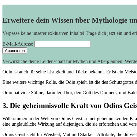
Erweitere dein Wissen über Mythologie u
Verpasse keine unserer exklusiven Inhalte! Trage dich jetzt ein und e
E-Mail-Adresse
Verwirkliche deine Leidenschaft für Mythen und Aberglauben. Werd
Odin ist auch für seine‍ Listigkeit und Tücke ‌bekannt. Er ‌ist ein Meis
Eine⁤ weitere wichtige Rolle, die Odin spielt, ist⁣ die des Schutzgott
Odin ​hat​ viele​ Söhne, darunter ⁣Thor, den Gott ⁣des Donners,‌ und Bald
3. Die‌ geheimnisvolle Kraft⁣ von Odins​ Gei
Willkommen in der Welt von ⁣Odins Geist ​-⁤ einer geheimnisvollen​ Kraft
eine unglaubliche Wirkung auf diejenigen, die⁤ sie erforschen und ⁤vers
Odins Geist⁣ steht⁤ für Weisheit, Mut und Stärke – Attribute, die du viel