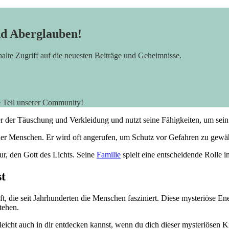
nd Aberglauben!
rhalte Zugriff auf die neuesten Beiträge und Geheimnisse.
e Teil unserer Community!
ter der Täuschung ‍und Verkleidung ​und nutzt‌ seine Fähigkeiten,⁣ um sein
es der Menschen. Er wird oft angerufen, um⁢ Schutz vor Gefahren⁣ zu ⁣gew
ur, den ⁢Gott⁤ des Lichts. Seine
Familie
spielt eine ⁣entscheidende Rolle‍ 
st
, die ⁢seit⁤ Jahrhunderten ‌die Menschen fasziniert. Diese mysteriöse Ene
tehen.
leicht auch ⁢in dir⁣ entdecken kannst, wenn du dich dieser mysteriösen Kraf