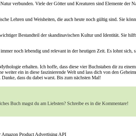
r ⁣Natur verbunden. Viele​ der Götter und ​Kreaturen sind⁢ Elemente der ⁣Nat
che Lehren und Weisheiten, die⁢ auch‍ heute noch ​gültig sind.‌ Sie könne
wichtiger Bestandteil der skandinavischen Kultur und Identität. Sie‌ hil
immer⁤ noch lebendig und⁣ relevant in der⁣ heutigen ​Zeit. Es lohnt sich,
Mythologie erhalten. Ich⁢ hoffe, dass diese ⁤vier⁤ Buchstaben ⁣dir zu ‌eine
weiter‍ ein in diese ⁣faszinierende Welt und ⁣lass ⁣dich von den Geheimn
. ⁢Danke, dass du dabei warst. Bis zum nächsten ‍Mal!
lches Buch ‍magst du ⁣am Liebsten?​ Schreibe es ⁤in⁢ die Kommentare!
der Amazon Product Advertising API