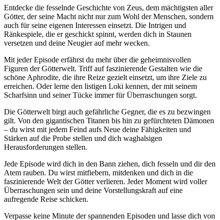
Entdecke die fesselnde Geschichte von Zeus, dem mächtigsten aller
Götter, der seine Macht nicht nur zum Wohl der Menschen, sondern
auch für seine eigenen Interessen einsetzt. Die Intrigen und
Ränkespiele, die er geschickt spinnt, werden dich in Staunen
versetzen und deine Neugier auf mehr wecken.
Mit jeder Episode erfährst du mehr über die geheimnisvollen
Figuren der Götterwelt. Triff auf faszinierende Gestalten wie die
schöne Aphrodite, die ihre Reize gezielt einsetzt, um ihre Ziele zu
erreichen. Oder lerne den listigen Loki kennen, der mit seinem
Scharfsinn und seiner Tücke immer für Überraschungen sorgt.
Die Götterwelt birgt auch gefährliche Gegner, die es zu bezwingen
gilt. Von den gigantischen Titanen bis hin zu gefürchteten Dämonen
– du wirst mit jedem Feind aufs Neue deine Fähigkeiten und
Stärken auf die Probe stellen und dich waghalsigen
Herausforderungen stellen.
Jede Episode wird dich in den Bann ziehen, dich fesseln und dir den
Atem rauben. Du wirst mitfiebern, mitdenken und dich in die
faszinierende Welt der Götter verlieren. Jeder Moment wird voller
Überraschungen sein und deine Vorstellungskraft auf eine
aufregende Reise schicken.
Verpasse keine Minute der spannenden Episoden und lasse dich von