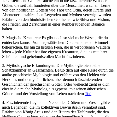
1. Unsterbliche Götter: Tauche ein in die faszinierende Welt der
Götter, die seit Jahrhunderten über die Menschheit wachen. Lerne
von den nordischen Göttern wie Thor und Odin, deren Kräfte und
Abenteuer in zahlreichen Legenden und Mythen verewigt wurden.
Erfahre von den hinduistischen Gottheiten wie Shiva und Vishnu,
die Frieden und Zerstörung in einer atemberaubenden Balance
halten.
2. Magische Kreaturen: Es gibt noch so viel mehr Wesen, die du
entdecken kannst. Von majestätischen Drachen, die den Himmel
beherrschen, bis hin zu listigen Feen, die in verborgenen Wäldern
leben – jede Kultur hat ihre eigenen Kreaturen, die uns mit ihrer
Schönheit und geheimnisvollen Macht faszinieren.
3. Mythologische Erkundungen: Die Mythologie bietet eine
Schatzkammer an Geschichten. Begib dich auf eine Reise durch die
antike griechische Mythologie und erfahre von den Helden wie
Herkules und den gefährlichen, aber dennoch faszinierenden
Geschichten der griechischen Götter. Oder vielleicht zieht es dich
eher in die reiche Mythologie Ägyptens, mit seinen ätherischen
Göttern und der Vorstellung von Leben nach dem
Tod
.
4. Faszinierende Legenden: Neben den Göttern und Wesen gibt es
auch Legenden, die im kollektiven Bewusstsein verankert sind.
Erfahre von König Artus und den Rittern der Tafelrunde, die den
Heiligen Gral suchten, oder von der legendären Stadt Atlantis, die