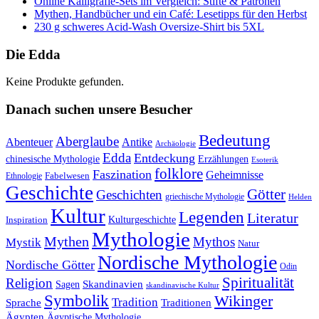
Online Kalligrafie‑Sets im Vergleich: Stifte & Patronen
Mythen, Handbücher und ein Café: Lesetipps für den Herbst
230 g schweres Acid-Wash Oversize-Shirt bis 5XL
Die Edda
Keine Produkte gefunden.
Danach suchen unsere Besucher
Bedeutung
Aberglaube
Abenteuer
Antike
Archäologie
Edda
Entdeckung
chinesische Mythologie
Erzählungen
Esoterik
folklore
Faszination
Geheimnisse
Fabelwesen
Ethnologie
Geschichte
Götter
Geschichten
griechische Mythologie
Helden
Kultur
Legenden
Literatur
Kulturgeschichte
Inspiration
Mythologie
Mythen
Mythos
Mystik
Natur
Nordische Mythologie
Nordische Götter
Odin
Spiritualität
Religion
Skandinavien
Sagen
skandinavische Kultur
Symbolik
Wikinger
Tradition
Sprache
Traditionen
Ägypten
Ägyptische Mythologie