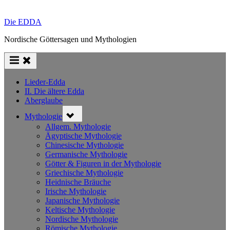
Die EDDA
Nordische Göttersagen und Mythologien
Lieder-Edda
II. Die ältere Edda
Aberglaube
Toggle
Mythologie
sub-
menu
Allgem. Mythologie
Ägyptische Mythologie
Chinesische Mythologie
Germanische Mythologie
Götter & Figuren in der Mythologie
Griechische Mythologie
Heidnische Bräuche
Irische Mythologie
Japanische Mythologie
Keltische Mythologie
Nordische Mythologie
Römische Mythologie