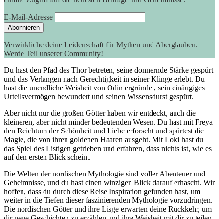
E-Mail-Adresse
Verwirkliche deine Leidenschaft für Mythen und Aberglauben.
Werde Teil unserer Community!
Du hast den Pfad des Thor betreten, seine donnernde Stärke gespürt
und das Verlangen nach Gerechtigkeit in seiner Klinge erlebt. Du
hast die unendliche Weisheit von Odin ergründet, sein einäugiges
Urteilsvermögen bewundert und seinen Wissensdurst gespürt.
Aber nicht nur die großen Götter haben wir entdeckt, auch die
kleineren, aber nicht minder bedeutenden Wesen. Du hast mit Freya
den Reichtum der Schönheit und Liebe erforscht und spürtest die
Magie, die von ihren goldenen Haaren ausgeht. Mit Loki hast du
das Spiel des Listigen getrieben und erfahren, dass nichts ist, wie es
auf den ersten Blick scheint.
Die Welten der nordischen Mythologie sind voller Abenteuer und
Geheimnisse, und du hast einen winzigen Blick darauf erhascht. Wir
hoffen, dass du durch diese Reise Inspiration gefunden hast, um
weiter in die Tiefen dieser faszinierenden Mythologie vorzudringen.
Die nordischen Götter und ihre Lisge erwarten deine Rückkehr, um
dir neue Geschichten zu erzählen und ihre Weisheit mit dir zu teilen.