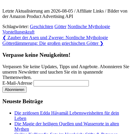
Letzte Aktualisierung am 2026-08-05 / Affiliate Links / Bilder von
der Amazon Product Advertising API
Schlagwörter:
Geschichten
Götter
Nordische Mythologie
Vorstellungskraft
Beitragsnavigation
Previous
❮
Zauber der Asen und Zwerge: Nordische Mythologie
Post:
Next
Götterdämmerung: Die großen griechischen Götter
❯
Post:
Verpasse keine Neuigkeiten!
Verpassen Sie keine Updates, Tipps und Angebote. Abonnieren Sie
unseren Newsletter und tauchen Sie ein in spannende
Themenwelten.
E-Mail-Adresse
Neueste Beiträge
Die zeitlosen Edda Hávamál Lebensweisheiten für dein
Leben
Die Magie der heiligen Quellen und Wasserorte in alten
Mythen