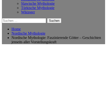
Slawische Mythologie
Türkische Mythologie
Wikinger
Suchen
nach:
Home
Nordische Mythologie
Nordische Mythologie: Faszinierende Götter – Geschichten
jenseits aller Vorstellungskraft