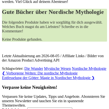
werden. Viel Glück auf deinem Abenteuer!
Gute Bücher über Nordische Mythologie
Die folgenden Produkte haben wir sorgfältig für dich ausgewählt.
Welches Buch magst du am Liebsten? Schreibe es in die
Kommentare!
Keine Produkte gefunden.
Letzte Aktualisierung am 2026-08-05 / Affiliate Links / Bilder von
der Amazon Product Advertising API
Schlagwörter:
Die Wunder
Mystische Wesen
Nordische Mythologie
Beitragsnavigation
Previous
❮
Verborgene Welten: Die nordische Mythologie
Post:
Next
Entfesselung der Götter: Magie in Nordischer Mythologie
❯
Post:
Verpasse keine Neuigkeiten!
Verpassen Sie keine Updates, Tipps und Angebote. Abonnieren Sie
unseren Newsletter und tauchen Sie ein in spannende
Themenwelten.