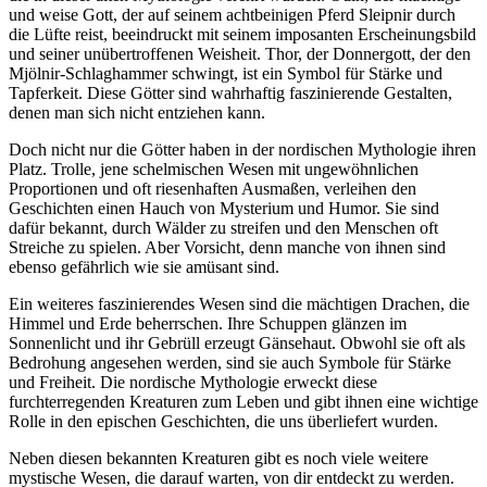
und weise Gott, der auf seinem achtbeinigen Pferd Sleipnir durch
die Lüfte reist, beeindruckt mit seinem imposanten Erscheinungsbild
und seiner unübertroffenen Weisheit. Thor, der Donnergott, der den
Mjölnir-Schlaghammer schwingt, ist ein Symbol für Stärke und
Tapferkeit. Diese Götter sind wahrhaftig faszinierende Gestalten,
denen man sich nicht entziehen kann.
Doch nicht nur die Götter haben in der nordischen Mythologie ihren
Platz. Trolle, jene schelmischen Wesen mit ungewöhnlichen
Proportionen und oft riesenhaften Ausmaßen, verleihen den
Geschichten einen Hauch von Mysterium und Humor. Sie sind
dafür bekannt, durch Wälder zu streifen und den Menschen oft
Streiche zu spielen. Aber Vorsicht, denn manche von ihnen sind
ebenso gefährlich wie sie amüsant sind.
Ein weiteres faszinierendes Wesen sind die mächtigen Drachen, die
Himmel und Erde beherrschen. Ihre Schuppen glänzen im
Sonnenlicht und ihr Gebrüll erzeugt Gänsehaut. Obwohl sie oft als
Bedrohung angesehen werden, sind sie auch Symbole für Stärke
und Freiheit. Die nordische Mythologie erweckt diese
furchterregenden Kreaturen zum Leben und gibt ihnen eine wichtige
Rolle in den epischen Geschichten, die uns überliefert wurden.
Neben diesen bekannten Kreaturen gibt es noch viele weitere
mystische Wesen, die darauf warten, von dir entdeckt zu werden.