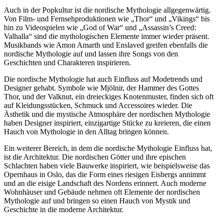
Auch in der Popkultur ist die nordische Mythologie allgegenwärtig.
Von Film- und Fernsehproduktionen wie „Thor“ und „Vikings“ bis
hin zu Videospielen wie „God of War“ und „Assassin’s Creed:
Valhalla“ sind die mythologischen Elemente immer wieder präsent.
Musikbands wie Amon Amarth und Enslaved greifen ebenfalls die
nordische Mythologie auf und lassen ihre Songs von den
Geschichten und Charakteren inspirieren.
Die nordische Mythologie hat auch Einfluss auf Modetrends und
Designer gehabt. Symbole wie Mjölnir, der Hammer des Gottes
Thor, und der Valknut, ein dreieckiges Knotenmuster, finden sich oft
auf Kleidungsstücken, Schmuck und Accessoires wieder. Die
Ästhetik und die mystische Atmosphäre der nordischen Mythologie
haben Designer inspiriert, einzigartige Stücke zu kreieren, die einen
Hauch von Mythologie in den Alltag bringen können.
Ein weiterer Bereich, in dem die nordische Mythologie Einfluss hat,
ist die Architektur. Die nordischen Götter und ihre epischen
Schlachten haben viele Bauwerke inspiriert, wie beispielsweise das
Opernhaus in Oslo, das die Form eines riesigen Eisbergs annimmt
und an die eisige Landschaft des Nordens erinnert. Auch moderne
Wohnhäuser und Gebäude nehmen oft Elemente der nordischen
Mythologie auf und bringen so einen Hauch von Mystik und
Geschichte in die moderne Architektur.