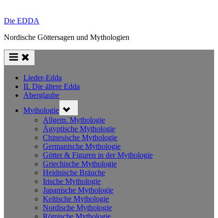
Die EDDA
Nordische Göttersagen und Mythologien
Lieder-Edda
II. Die ältere Edda
Aberglaube
Toggle
Mythologie
sub-
menu
Allgem. Mythologie
Ägyptische Mythologie
Chinesische Mythologie
Germanische Mythologie
Götter & Figuren in der Mythologie
Griechische Mythologie
Heidnische Bräuche
Irische Mythologie
Japanische Mythologie
Keltische Mythologie
Nordische Mythologie
Römische Mythologie