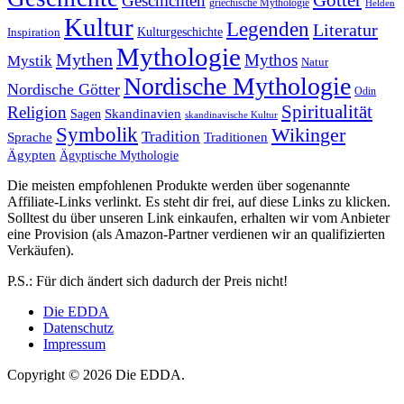
Geschichten
griechische Mythologie
Helden
Kultur
Legenden
Literatur
Kulturgeschichte
Inspiration
Mythologie
Mythen
Mythos
Mystik
Natur
Nordische Mythologie
Nordische Götter
Odin
Spiritualität
Religion
Skandinavien
Sagen
skandinavische Kultur
Symbolik
Wikinger
Tradition
Sprache
Traditionen
Ägypten
Ägyptische Mythologie
Die meisten empfohlenen Produkte werden über sogenannte
Affiliate-Links verlinkt. Es steht dir frei, auf diese Links zu klicken.
Solltest du über unseren Link einkaufen, erhalten wir vom Anbieter
eine Provision (als Amazon-Partner verdienen wir an qualifizierten
Verkäufen).
P.S.: Für dich ändert sich dadurch der Preis nicht!
Die EDDA
Datenschutz
Impressum
Copyright © 2026 Die EDDA.