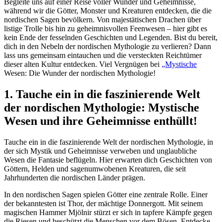
Begleite uns auf einer Reise voller Wunder und Geheimnisse,
während wir die Götter, Monster und Kreaturen entdecken, die die
nordischen Sagen bevölkern. Von majestätischen Drachen über
listige Trolle bis hin zu geheimnisvollen Feenwesen – hier gibt es
kein Ende der fesselnden Geschichten und Legenden. Bist du bereit,
dich in den Nebeln der nordischen Mythologie zu verlieren? Dann
lass uns gemeinsam eintauchen und die versteckten Reichtümer
dieser alten Kultur entdecken. Viel Vergnügen bei
„Mystische
Wesen: Die Wunder der nordischen Mythologie!
1. Tauche ein in die faszinierende Welt
der nordischen Mythologie: Mystische
Wesen und ihre Geheimnisse enthüllt!
Tauche ein in die faszinierende Welt der nordischen Mythologie, in
der sich Mystik und Geheimnisse verweben und unglaubliche
Wesen die Fantasie beflügeln. Hier erwarten dich Geschichten von
Göttern, Helden und sagenumwobenen Kreaturen, die seit
Jahrhunderten die nordischen Länder prägen.
In den nordischen Sagen spielen Götter eine zentrale Rolle. Einer
der bekanntesten ist Thor, der mächtige Donnergott. Mit seinem
magischen Hammer Mjölnir stürzt er sich in tapfere Kämpfe gegen
die Riesen und beschützt die Menschen vor dem Bösen. Entdecke