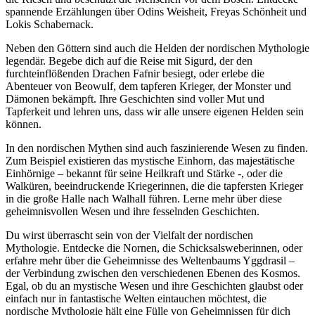
spannende Erzählungen über Odins Weisheit, Freyas Schönheit und
Lokis Schabernack.
Neben den Göttern sind auch die Helden der nordischen Mythologie
legendär. Begebe dich auf die Reise mit Sigurd, der den
furchteinflößenden Drachen Fafnir besiegt, oder erlebe die
Abenteuer von Beowulf, dem tapferen Krieger, der Monster und
Dämonen bekämpft. Ihre Geschichten sind voller Mut und
Tapferkeit und lehren uns, dass wir alle unsere eigenen Helden sein
können.
In den nordischen Mythen sind auch faszinierende Wesen zu finden.
Zum Beispiel existieren das mystische Einhorn, das majestätische
Einhörnige – bekannt für seine Heilkraft und Stärke -, oder die
Walküren, beeindruckende Kriegerinnen, die die tapfersten Krieger
in die große Halle nach Walhall führen. Lerne mehr über diese
geheimnisvollen Wesen und ihre fesselnden Geschichten.
Du wirst überrascht sein von der Vielfalt der nordischen
Mythologie. Entdecke die Nornen, die Schicksalsweberinnen, oder
erfahre mehr über die Geheimnisse des Weltenbaums Yggdrasil –
der Verbindung zwischen den verschiedenen Ebenen des Kosmos.
Egal, ob du an mystische Wesen und ihre Geschichten glaubst oder
einfach nur in fantastische Welten eintauchen möchtest, die
nordische Mythologie hält eine Fülle von Geheimnissen für dich