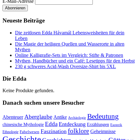
E-Mail-Adresse
Neueste Beiträge
Die zeitlosen Edda Hávamál Lebensweisheiten für dein
Leben
Die Magie der heiligen Quellen und Wasserorte in alten
Mythen
Online Kalligrafie‑Sets im Vergleich: Stifte & Patronen
Mythen, Handbücher und ein Café: Lesetipps für den Herbst
230 g schweres Acid-Wash Oversize-Shirt bis 5XL
Die Edda
Keine Produkte gefunden.
Danach suchen unsere Besucher
Bedeutung
Aberglaube
Abenteuer
Antike
Archäologie
Edda
Entdeckung
chinesische Mythologie
Erzählungen
Esoterik
folklore
Faszination
Geheimnisse
Fabelwesen
Ethnologie
Geschichte
Götter