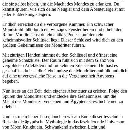
die sie gelöst haben, um die Macht des Mondes zu erlangen. Du
kannst spüren, wie sich deine Neugier und dein Abenteuergeist mit
jeder Entdeckung steigern.
Endlich erreichst du die verborgene Kammer. Ein schwacher
Mondstrahl fällt durch ein winziges Fenster herein und erhellt den
Raum. Vor dir siehst du ein antikes Podest, auf dem ein
geheimnisvoller Schlüssel liegt. Dieser Schlüssel wird dich zu den
größten Geheimnissen der Mondritter führen.
Mit zittrigen Händen nimmst du den Schlüssel und öffnest eine
geheime Schatzkiste. Der Raum füllt sich mit dem Glanz von
vergoldeten Artefakten und funkelnden Edelsteinen. Du hast es
geschafft – du hast die Geheimnisse der Mondritter enthüllt und dich
auf eine unvergessliche Reise in die Vergangenheit Ägyptens
begeben.
Nun ist es an der Zeit, dein eigenes Abenteuer zu erleben. Folge den
Spuren der Mondritter und entdecke ihre Geheimnisse, um die
Macht des Mondes zu verstehen und Ägyptens Geschichte neu zu
erleben.
Und so, mein lieber Leser, tauchen wir am Ende dieser fesselnden
Reise in die ägyptische Mythologie in das faszinierende Universum
von Moon Knight ein. Schwankend zwischen Licht und