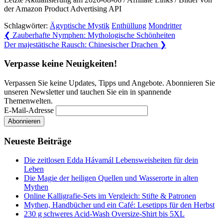
der Amazon Product Advertising API
Schlagwörter:
Ägyptische Mystik
Enthüllung
Mondritter
Beitragsnavigation
Previous
❮
Zauberhafte Nymphen: Mythologische Schönheiten
Post:
Next
Der majestätische Rausch: Chinesischer Drachen
❯
Post:
Verpasse keine Neuigkeiten!
Verpassen Sie keine Updates, Tipps und Angebote. Abonnieren Sie
unseren Newsletter und tauchen Sie ein in spannende
Themenwelten.
E-Mail-Adresse
Neueste Beiträge
Die zeitlosen Edda Hávamál Lebensweisheiten für dein
Leben
Die Magie der heiligen Quellen und Wasserorte in alten
Mythen
Online Kalligrafie‑Sets im Vergleich: Stifte & Patronen
Mythen, Handbücher und ein Café: Lesetipps für den Herbst
230 g schweres Acid-Wash Oversize-Shirt bis 5XL