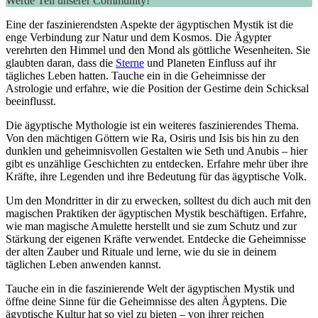
Werde Teil unserer Community!
Eine der faszinierendsten Aspekte der ägyptischen Mystik ist die
enge Verbindung zur Natur und dem Kosmos. Die Ägypter
verehrten den Himmel und den Mond als göttliche Wesenheiten. Sie
glaubten daran, dass die
Sterne
und Planeten Einfluss auf ihr
tägliches Leben hatten. Tauche ein in die Geheimnisse der
Astrologie und erfahre, wie die Position der Gestirne dein Schicksal
beeinflusst.
Die ägyptische Mythologie ist ein weiteres faszinierendes Thema.
Von den mächtigen Göttern wie Ra, Osiris und Isis bis hin zu den
dunklen und geheimnisvollen Gestalten wie Seth und Anubis – hier
gibt es unzählige Geschichten zu entdecken. Erfahre mehr über ihre
Kräfte, ihre Legenden und ihre Bedeutung für das ägyptische Volk.
Um den Mondritter in dir zu erwecken, solltest du dich auch mit den
magischen Praktiken der ägyptischen Mystik beschäftigen. Erfahre,
wie man magische Amulette herstellt und sie zum Schutz und zur
Stärkung der eigenen Kräfte verwendet. Entdecke die Geheimnisse
der alten Zauber und Rituale und lerne, wie du sie in deinem
täglichen Leben anwenden kannst.
Tauche ein in die faszinierende Welt der ägyptischen Mystik und
öffne deine Sinne für die Geheimnisse des alten Ägyptens. Die
ägyptische Kultur hat so viel zu bieten – von ihrer reichen