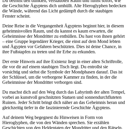
Du betrittst den dunklen, verstaubten Raum und fühlst sofort, wie
die Geschichte Ägyptens dich umhüllt. Alte Hieroglyphen bedecken
die Wände, während das Licht gedämpft durch die staubigen
Fenster scheint.
Deine Reise in die Vergangenheit Ägyptens beginnt hier, in diesem
geheimnisvollen Raum, und du kannst es kaum erwarten, die
Geheimnisse der Mondritter zu enthüllen. Du hast von ihnen gehört
– eine Gruppe legendärer Krieger, die einst auf dem Mond lebten
und Ägypten vor Gefahren beschützten. Dies ist deine Chance, in
ihre Fußstapfen zu treten und ihr Erbe zu erkunden.
Der erste Hinweis auf ihre Existenz liegt in einer alten Schriftrolle,
die vor dir auf einem staubigen Tisch liegt. Du entrollst sie
vorsichtig und siehst die Symbole der Mondphasen darauf. Das ist
der Schlüssel, um die verborgene Kammer zu finden, in der die
Geheimnisse der Mondritter verborgen sind.
Du machst dich auf den Weg durch das Labyrinth der alten Tempel,
vorbei an kunstvoll geschnitzten Statuen und sonnendurchfluteten
Ruinen. Jeder Schritt bringt dich näher an das Geheimnis heran und
gleichzeitig tiefer in die faszinierende Geschichte Ägyptens.
Auf deinem Weg begegnest du Hinweisen in Form von
Hieroglyphen, die von den Wänden sprechen. Sie erzählen
Geschichten von den Heldentaten der Mondritter und den Rätseln,