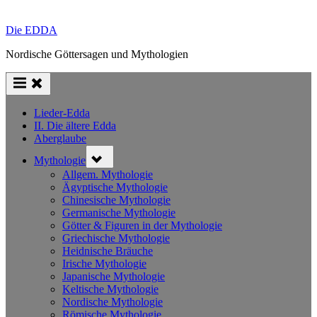
Die EDDA
Nordische Göttersagen und Mythologien
Lieder-Edda
II. Die ältere Edda
Aberglaube
Toggle
Mythologie
sub-
menu
Allgem. Mythologie
Ägyptische Mythologie
Chinesische Mythologie
Germanische Mythologie
Götter & Figuren in der Mythologie
Griechische Mythologie
Heidnische Bräuche
Irische Mythologie
Japanische Mythologie
Keltische Mythologie
Nordische Mythologie
Römische Mythologie