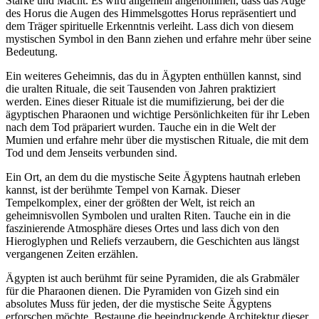
Stärke und Macht. Es wird allgemein angenommen, dass das Auge
des Horus die Augen des Himmelsgottes Horus repräsentiert und
dem Träger spirituelle Erkenntnis verleiht. Lass dich von diesem
mystischen Symbol in den Bann ziehen und erfahre mehr über seine
Bedeutung.
Ein weiteres Geheimnis, das du in Ägypten enthüllen kannst, sind
die uralten Rituale, die seit Tausenden von Jahren praktiziert
werden. Eines dieser Rituale ist die mumifizierung, bei der die
ägyptischen Pharaonen und wichtige Persönlichkeiten für ihr Leben
nach dem Tod präpariert wurden. Tauche ein in die Welt der
Mumien und erfahre mehr über die mystischen Rituale, die mit dem
Tod und dem Jenseits verbunden sind.
Ein Ort, an dem du die mystische Seite Ägyptens hautnah erleben
kannst, ist der berühmte Tempel von Karnak. Dieser
Tempelkomplex, einer der größten der Welt, ist reich an
geheimnisvollen Symbolen und uralten Riten. Tauche ein in die
faszinierende Atmosphäre dieses Ortes und lass dich von den
Hieroglyphen und Reliefs verzaubern, die Geschichten aus längst
vergangenen Zeiten erzählen.
Ägypten ist auch berühmt für seine Pyramiden, die als Grabmäler
für die Pharaonen dienen. Die Pyramiden von Gizeh sind ein
absolutes Muss für jeden, der die mystische Seite Ägyptens
erforschen möchte. Bestaune die beeindruckende Architektur dieser