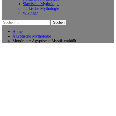
Slawische Mythologie
Türkische Mythologie
Wikinger
Suchen
nach:
Home
Ägyptische Mythologie
Mondritter: Ägyptische Mystik enthüllt!