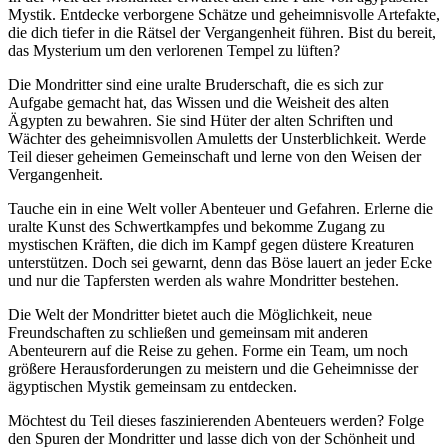
Mystik. Entdecke verborgene Schätze und geheimnisvolle Artefakte,
die dich tiefer in die Rätsel der Vergangenheit führen. Bist du bereit,
das Mysterium um den verlorenen Tempel zu lüften?
Die Mondritter sind eine uralte Bruderschaft, die es sich zur
Aufgabe gemacht hat, das Wissen und die Weisheit des alten
Ägypten zu bewahren. Sie sind Hüter der alten Schriften und
Wächter des geheimnisvollen Amuletts der Unsterblichkeit. Werde
Teil dieser geheimen Gemeinschaft und lerne von den Weisen der
Vergangenheit.
Tauche ein in eine Welt voller Abenteuer und Gefahren. Erlerne die
uralte Kunst des Schwertkampfes und bekomme Zugang zu
mystischen Kräften, die dich im Kampf gegen düstere Kreaturen
unterstützen. Doch sei gewarnt, denn das Böse lauert an jeder Ecke
und nur die Tapfersten werden als wahre Mondritter bestehen.
Die Welt der Mondritter bietet auch die Möglichkeit, neue
Freundschaften zu schließen und gemeinsam mit anderen
Abenteurern auf die Reise zu gehen. Forme ein Team, um noch
größere Herausforderungen zu meistern und die Geheimnisse der
ägyptischen Mystik gemeinsam zu entdecken.
Möchtest du Teil dieses faszinierenden Abenteuers werden? Folge
den Spuren der Mondritter und lasse dich von der Schönheit und