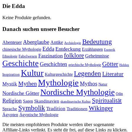
Die Edda
Keine Produkte gefunden.
Danach suchen unsere Besucher
Bedeutung
Aberglaube
Abenteuer
Antike
Archäologie
Edda
Entdeckung
chinesische Mythologie
Erzählungen
Esoterik
folklore
Faszination
Geheimnisse
Fabelwesen
Ethnologie
Geschichte
Götter
Geschichten
griechische Mythologie
Helden
Kultur
Legenden
Literatur
Kulturgeschichte
Inspiration
Mythologie
Mythen
Mythos
Mystik
Natur
Nordische Mythologie
Nordische Götter
Odin
Spiritualität
Religion
Skandinavien
Sagen
skandinavische Kultur
Symbolik
Wikinger
Tradition
Sprache
Traditionen
Ägypten
Ägyptische Mythologie
Die meisten empfohlenen Produkte werden über sogenannte
Affiliate-Links verlinkt. Es steht dir frei, auf diese Links zu klicken.