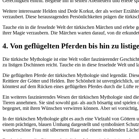
Gerechtigkeit eintritt. ⁣Begleite ⁤ihn ⁤in seinen Abenteuern und erle
Weitere interessante Helden sind Dede Korkut, der als⁢ weiser Erzähle
verzaubert. Diese herausragenden Persönlichkeiten ⁢prägen die türkisc
Tauche ​ein in​ die fesselnde‍ Welt​ der ⁤türkischen Märchen und erlebe
⁤ihrer Magie ‌verzaubern. Die Märchen‍ warten⁢ darauf, ‌von dir erkunde
4. Von geflügelten Pferden bis hin ‌zu listi
Die türkische ⁢Mythologie ist eine ‍Welt voller faszinierender Geschicht
zu listigen Dschinnen ‌reicht. ​Tauche ‌ein ⁣in diese ⁢fesselnde Welt un
Die geflügelten⁤ Pferde der türkischen Mythologie sind legendär. Diese 
Reittiere⁢ der Götter⁤ und Helden. Ihre Schönheit ist unvergleichlich, 
könntest‌ auf dem Rücken‌ eines geflügelten Pferdes ​durch die Lüfte r
Ein weiteres faszinierendes Wesen der türkischen ⁢Mythologie sind ​die
Tieren annehmen. Sie sind sowohl gut- als auch ⁢bösartig und spielen o
begegnet,​ mit⁣ ihren Wünschen verwirren ⁢können. Aber ​sei vorsichtig,‍ 
In⁣ der türkischen Mythologie gibt es auch eine Vielzahl von Göttern un
‍einem prächtigen, blauen Umhang dargestellt ​und symbolisiert ‍Schutz u
wunderschöne Frau mit silbernem Haar⁤ und einem⁤ strahlenden Läche