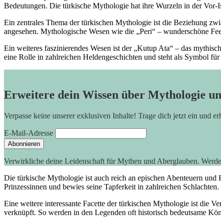
Bedeutungen. Die türkische Mythologie‍ hat ihre Wurzeln in⁢ der Vor-I
Ein zentrales Thema ‍der⁣ türkischen ⁤Mythologie ist die Beziehung 
angesehen. Mythologische Wesen wie ​die „Peri“ ⁢– wunderschöne Feen 
Ein weiteres faszinierendes Wesen ist der „Kutup⁢ Ata“ – das mythische 
eine Rolle in zahlreichen Heldengeschichten und steht als Symbol ⁤f
Erweitere dein Wissen über Mythologie u
Verpasse keine unserer exklusiven Inhalte! Trage dich jetzt ein und e
E-Mail-Adresse
Verwirkliche deine Leidenschaft für Mythen und Aberglauben. Werd
Die türkische Mythologie ist auch reich an epischen Abenteuern ⁣und H
Prinzessinnen ⁣und bewies seine ⁢Tapferkeit in ⁣zahlreichen Schlachten.
Eine weitere interessante Facette der türkischen Mythologie ist die​ 
verknüpft. So werden in⁣ den ⁣Legenden oft historisch bedeutsame König