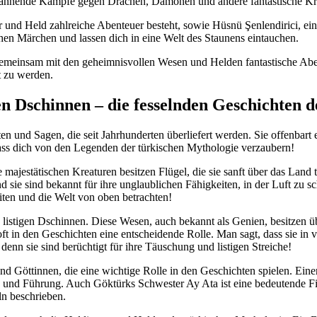
be‌ spannende Kämpfe gegen ⁣Drachen, Dämonen und andere fantastische Kr
r und Held ⁢zahlreiche Abenteuer besteht, sowie Hüsnü Şenlendirici, ein
hen Märchen und⁤ lassen ⁤dich‍ in eine Welt des Staunens eintauchen.
 gemeinsam⁣ mit den ‌geheimnisvollen Wesen und Helden ‍fantastische Abent
t zu ‌werden.
gen Dschinnen⁣ – die fesselnden ‍Geschichten 
en und ⁤Sagen, die seit Jahrhunderten⁢ überliefert werden. Sie offenbart e
d ⁣lass ⁣dich⁢ von den Legenden der türkischen⁣ Mythologie verzaubern!
majestätischen ‌Kreaturen besitzen Flügel, ​die sie sanft über das ‍Land 
​und sie sind⁣ bekannt für ihre unglaublichen Fähigkeiten, in der Luft zu
eiten und die ‍Welt von oben betrachten!
 listigen‍ Dschinnen. Diese Wesen, auch bekannt als Genien, besitzen ⁣ü
ft in den Geschichten eine ⁣entscheidende ⁣Rolle.⁤ Man sagt, dass sie‌ i
denn ‌sie sind berüchtigt für ‌ihre Täuschung ​und listigen Streiche!
d Göttinnen, ⁤die eine wichtige ‌Rolle in den Geschichten spielen.⁢ Einer
nd Führung. ⁢Auch Göktürks Schwester Ay Ata⁢ ist⁤ eine bedeutende Figur.⁢
ln beschrieben.