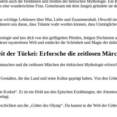
dern auch die ​Heldinnen und Helden der⁢ türkischen Mythologie. Ein Beisp
ch‍ in ​eine⁤ wunderschöne Frau. ⁣Gemeinsam‌ mit dem Jungen‍ gründete si
t uns wichtige Lektionen‌ über Mut, Liebe und Zusammenhalt. Obwohl sie 
innern uns daran, dass ‌Träume wahr werden⁤ können, dass Unmögliches m
hologie und ‌lass dich von⁣ den geflügelten Pferden, listigen Dschinnen
eser mysteriösen Welt ​und entdecke die Schönheit und⁢ Magie der ​tür
heit der Türkei: Erforsche die zeitlosen Mär
i eintauchen und die zeitlosen Märchen der türkischen Mythologie erfors
 Gestalten, die das Land ​und​ seine ⁢Kultur geprägt haben. Von⁤ den Göt
 Korkut“. Er​ ist ein Held aus den Epischen Erzählungen, der ⁢Abenteuer i
ringt.
 Geschichten um​ die „Götter des Olymp“. Du kannst in die Welt der Götte