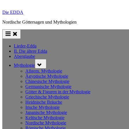
Die EDDA
Nordische Göttersagen und Mythologien
Lieder-Edda
II. Die ältere Edda
Aberglaube
Toggle
Mythologie
sub-
menu
Allgem. Mythologie
Ägyptische Mythologie
Chinesische Mythologie
Germanische Mythologie
Götter & Figuren in der Mythologie
Griechische Mythologie
Heidnische Bräuche
Irische Mythologie
Japanische Mythologie
Keltische Mythologie
Nordische Mythologie
Römische Mythologie