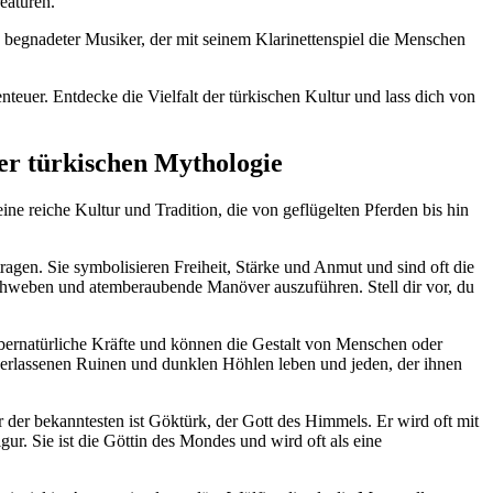
eaturen.
 ⁣begnadeter Musiker,⁣ der mit seinem Klarinettenspiel die Menschen
euer. ​Entdecke die ​Vielfalt der⁤ türkischen Kultur und lass dich ‌von
der türkischen ‍Mythologie
ine ‌reiche Kultur und Tradition, die von⁣ geflügelten Pferden‌ bis hin
tragen. Sie ⁣symbolisieren Freiheit, Stärke und⁢ Anmut und sind oft die
 ​schweben und atemberaubende⁣ Manöver auszuführen. Stell dir vor,‍ du
bernatürliche ⁣Kräfte und ⁣können‌ die Gestalt von‍ Menschen oder
n verlassenen ⁣Ruinen und dunklen Höhlen leben und⁣ jeden, der ihnen
 der bekanntesten ist‌ Göktürk, der‍ Gott des Himmels.⁣ Er wird oft mit
 Sie​ ist ⁤die⁢ Göttin des Mondes⁣ und‌ wird‍ oft als eine