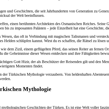
Sagen und Geschichten, die seit Jahrhunderten von ⁣Generation zu Gene
icksal⁢ der Welt beeinflussen.
treffen,⁢ einen berühmten Architekten des Osmanischen Reiches.⁣ Seine
 bis‍ zu⁤ imposanten Palästen‌ – jede Einzelheit hat eine Geschichte, 
es Wesen, das​ oft in Verbindung mit magischen Talismanen und versteck
es Helden schlüpfen ‍kannst. Wirst du es schaffen, die⁢ Rätsel zu lösen u
⁢dem Zizil, ​einem geflügelten Pferd, das ‌seinen ⁣Reiter an fernen Orte
 du die⁤ Geheimnisse dieser​ Wesen entdecken und ⁢ihre Fähigkeiten bew
chtigen Gott Hizir, der ⁢als ​Beschützer der Reisenden gilt und ⁣den ⁢M
hwierigsten Momenten findet.
n der Türkischen Mythologie verzaubern.⁤ Von heldenhaften Abenteuern 
 werden.
ürkischen⁤ Mythologie
mythologischen​ Geschichten der​ Türken. Es ist eine Welt voller faszin