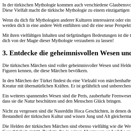
In der türkischen Mythologie kommen auch ⁢verschiedene Glaubensvor
Diese Vielfalt macht die türkische⁢ Mythologie zu einem einzigartige
Wenn du dich für Mythologien anderer Kulturen interessierst oder einfach
werden‍ dich in eine andere ‍Welt entführen und dir eine neue Perspek
Mit ⁢ihren vielfältigen Inhalten und ‌tiefgründigen Bedeutungen ist die
dich ‌von​ der Magie dieser ‌Mythologie verzaubern zu⁣ lassen!
3. Entdecke die⁤ geheimnisvollen Wesen⁢ un
Die türkischen Märchen sind voller geheimnisvoller Wesen und⁤ Helden,‌ d
Figuren kennen, ⁤die diese ⁢Märchen bevölkern.
In⁢ den​ Märchen der Türkei findest du eine Vielzahl von⁤ märchenhaft
Kreatur ‌mit‌ übernatürlichen Kräften. Er ist gefährlich⁢ und unberech
Ein weiteres spannendes Wesen sind die Peris, zauberhafte‌ Feenwesen, d
dass sie⁤ die Natur beschützen und den Menschen Glück bringen.
Nicht zu vergessen sind die ⁣Nasreddin Hoca⁤ Geschichten, in ‌denen d
Bestandteil der türkischen Kultur ⁢und‌ wissen Jung ‌und​ Alt gleicherm
Die Helden ​der türkischen​ Märchen sind ebenso ‌vielfältig wie die‍ We