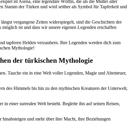
iel ist Asena, eine legendäre ‌Wölfin, die ‌als die ⁢Mutter aller
e den Stamm der ⁤Türken und wird seither als Symbol für Tapferkeit und
längst vergangene Zeiten​ widerspiegelt, sind die Geschichten der
öglich⁤ ist und dass wir ​unsere‌ eigenen⁢ Legenden erschaffen
 und tapferen Helden ⁣verzaubern.⁤ Ihre⁣ Legenden‌ werden dich zum
kischen Mythologie!
chen der ⁤türkischen Mythologie
chen.‌ Tauche ein in eine​ Welt voller Legenden, Magie und Abenteuer,
tern des Himmels bis ​hin⁤ zu den mythischen Kreaturen der Unterwelt,
n⁤ einer surrealen Welt ⁢besteht. Begleite ihn auf seinen ‍Reisen,
r hinabsteigen‍ und mehr über ihre ‌Macht, ihre⁤ Beziehungen