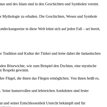
 und des Islam sind in den​ Geschichten‍ und ​Symbolen vereint.
ische Mythologie zu⁢ erhalten.‌ Die Geschichten, ‍Wesen und Symbole
eckungsreise in ⁣diese‌ Welt lohnt sich auf jeden Fall ⁢– sei bereit,
 Tradition​ und ‍Kultur⁣ der Türkei⁤ und lerne dabei die fantastischen
nden Bösewichte, wie ⁣zum Beispiel den Dschinn,⁢ eine‍ mystische
nen Respekt gewinnt.
re ​Flügel,​ die ihnen das⁤ Fliegen ermöglichen. Von ihnen heißt es,
. Seine ⁣humorvollen und lehrreichen Anekdoten sind ‍fester
Mut und seiner Entschlossenheit ⁤Unrecht⁢ bekämpft und⁤ für