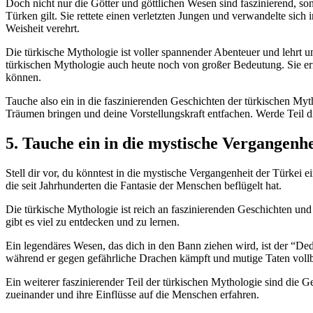
Doch nicht nur die​ Götter und göttlichen ​Wesen sind faszinierend, son
Türken⁤ gilt. Sie ‌rettete einen verletzten Jungen⁤ und​ verwandelte si
Weisheit⁤ verehrt.
Die​ türkische Mythologie⁢ ist voller spannender Abenteuer und⁢ lehr
türkischen Mythologie auch heute noch von großer Bedeutung. ‍Sie ‍er
können.
Tauche also ein in⁤ die faszinierenden Geschichten​ der türkischen Myt
Träumen bringen und deine Vorstellungskraft entfachen. Werde Teil di
5. Tauche⁢ ein ⁤in die ⁤mystische Vergangen
Stell dir vor, du könntest‌ in die mystische ⁢Vergangenheit der Türke
die seit Jahrhunderten die Fantasie der Menschen beflügelt‌ hat.
Die türkische Mythologie ist reich ‍an faszinierenden Geschichten und
gibt es viel zu ‌entdecken und zu ‌lernen.
Ein legendäres Wesen, das dich in den Bann ziehen⁤ wird, ist der ⁤“Dede
⁢während er gegen gefährliche Drachen kämpft und mutige⁤ Taten vollb
Ein weiterer ⁤faszinierender Teil der​ türkischen Mythologie​ sind die
zueinander und ​ihre Einflüsse auf die Menschen erfahren.