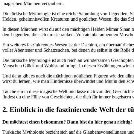
magischen ⁢Märchen ​verzaubern.
Die⁤ türkische⁤ Mythologie ist eine reiche Sammlung von Legenden, ⁢
Helden, geheimnisvollen Kreaturen ​und göttlichen Wesen, die⁢ das Sch
In diesen Märchen wirst​ du auf ⁤den mächtigen‍ Helden Mimar Sinan 
den Legenden, die⁢ sich​ um sie ranken. Von atemberaubenden Moscheen
Ein weiteres faszinierendes Wesen ist der Dschinn, ⁢ein übernatürlich
voller Abenteuer ‌und Schatzsuchen, bei denen du selbst in die Rolle ⁤d
Die türkische Mythologie ist auch reich an ‌wundersamen Geschöpfen wie 
Menschen ‌Glück und Wohlstand bringt. In ⁤diesen​ Erzählungen​ wirst
Und dann gibt es noch die​ mächtigen göttlichen Figuren ‍wie den allmä
wirst du lernen,​ wie‍ man Hindernisse überwindet und ‍Mut in den sc
Tauche ein in diese⁤ magische Welt und lasse dich von den Geschichte
findest du‍ eine Fülle von Geschichten, die dich ‍für immer ‍begeistern
2. Einblick in die faszinierende Welt der t
Du möchtest einen bekommen? ‍Dann bist du hier genau richtig!
Türkische Mythologie bezieht sich auf ⁣die Glaubensvorstellungen und 