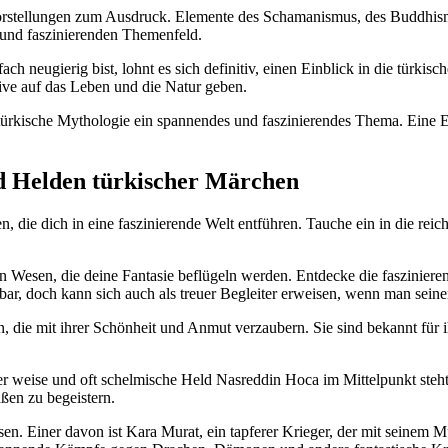
stellungen zum ‌Ausdruck. Elemente des Schamanismus, des Buddhismus
n und faszinierenden Themenfeld.
 ‌neugierig⁢ bist,‍ lohnt es ⁣sich⁣ definitiv, einen Einblick in die türk
tive auf das Leben und ‌die Natur geben.
 türkische Mythologie ein spannendes ⁢und faszinierendes Thema. Eine Entd
d‍ Helden⁢ türkischer Märchen
ie⁣ dich in eine faszinierende Welt entführen. Tauche ein ‍in‌ die reiche
en Wesen, die deine Fantasie beflügeln werden. Entdecke⁤ die fasziniere
enbar,‍ doch kann sich auch als treuer Begleiter ‍erweisen, wenn man sei
ie‌ mit⁤ ihrer ​Schönheit und Anmut verzaubern. Sie ‍sind bekannt⁤ für ih
er weise ⁢und oft schelmische Held Nasreddin Hoca im Mittelpunkt steht
aßen zu begeistern.
sen.​ Einer davon ist Kara Murat,⁢ ein tapferer ​Krieger, der mit seinem 