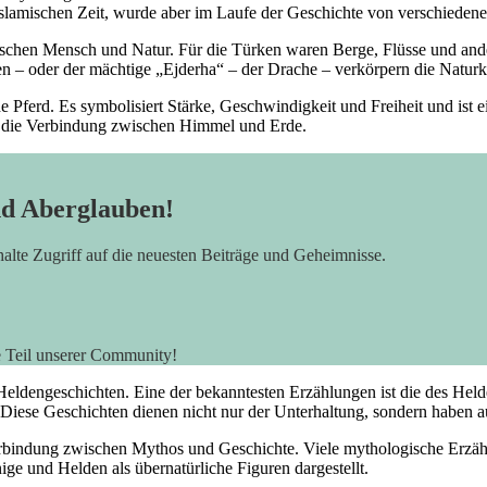
slamischen Zeit, wurde aber⁣ im Laufe der Geschichte von⁢ verschiedene
zwischen Mensch und Natur. Für die Türken waren Berge, Flüsse und and
– oder der mächtige​ „Ejderha“ – ⁢der Drache – verkörpern die Naturkrä
Pferd. Es ⁢symbolisiert Stärke,​ Geschwindigkeit ​und Freiheit und ist ei
ür die Verbindung zwischen Himmel und Erde.
nd Aberglauben!
rhalte Zugriff auf die neuesten Beiträge und Geheimnisse.
e Teil unserer Community!
eldengeschichten. Eine der bekanntesten Erzählungen ist die ‌des Helden
⁢ Diese​ Geschichten dienen⁤ nicht nur der Unterhaltung, sondern​ haben ‌a
Verbindung zwischen‌ Mythos und ⁣Geschichte. Viele ‍mythologische⁤ Erzä
e ⁤und⁢ Helden als übernatürliche Figuren dargestellt.